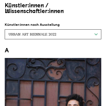
Künstler:innen /
Wissenschaftler:innen
ANZEIGEN
Künstler:innen nach Ausstellung
Künstler:innen mit dem Anfangsbuch
"
A