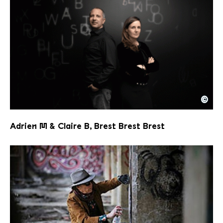
©
Adrien M and Claire B
Copyright: © Vinciane Lebrun / Voyez-Vous
Adrien M & Claire B, Brest Brest Brest