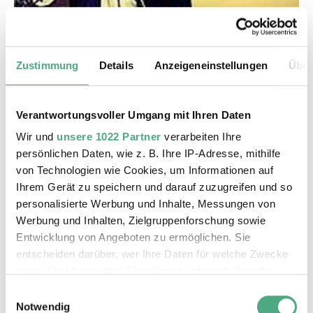
M chat
M. Chat
Zustimmung
Details
Anzeigeneinstellungen
Über
Verantwortungsvoller Umgang mit Ihren Daten
Wir und
unsere 1022 Partner
verarbeiten Ihre
persönlichen Daten, wie z. B. Ihre IP-Adresse, mithilfe
von Technologien wie Cookies, um Informationen auf
Ihrem Gerät zu speichern und darauf zuzugreifen und so
personalisierte Werbung und Inhalte, Messungen von
Werbung und Inhalten, Zielgruppenforschung sowie
Entwicklung von Angeboten zu ermöglichen. Sie
entscheiden darüber, wer Ihre Daten für welche Zwecke
©
nutzt. Sie können Ihre Einwilligung jederzeit über die
Codex Urbanus
Copyright: Codex Urbanuns
Cookie-Erklärung oder durch Klicken auf das Privacy
Einwilligungsauswahl
Codex Urbanus
Trigger Symbol ändern oder widerrufen
Notwendig