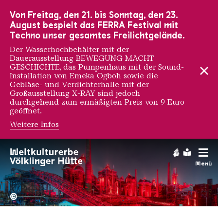
Zur Hauptnavigation
Zur Suche
Zum Inhalt
Zur Fußnavigation
Von Freitag, den 21. bis Sonntag, den 23.
August bespielt das FERRA Festival mit
Techno unser gesamtes Freilichtgelände.
Der Wasserhochbehälter mit der
Dauerausstellung BEWEGUNG MACHT
GESCHICHTE, das Pumpenhaus mit der Sound-
Installation von Emeka Ogboh sowie die
Gebläse- und Verdichterhalle mit der
Großausstellung X-RAY sind jedoch
durchgehend zum ermäßigten Preis von 9 Euro
geöffnet.
Weitere Infos
Künstler:innen / Wissen
Gebärdens
Leichte
Menü
Hochofengruppe in Rot
Copyright: Weltkulturerbe 
©