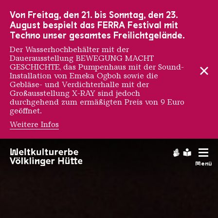
Zur Hauptnavigation
Zur Suche
Zum Inhalt
Zur Fußnavigation
Von Freitag, den 21. bis Sonntag, den 23.
August bespielt das FERRA Festival mit
Techno unser gesamtes Freilichtgelände.
Der Wasserhochbehälter mit der
Dauerausstellung BEWEGUNG MACHT
GESCHICHTE, das Pumpenhaus mit der Sound-
Installation von Emeka Ogboh sowie die
Gebläse- und Verdichterhalle mit der
Großausstellung X-RAY sind jedoch
durchgehend zum ermäßigten Preis von 9 Euro
geöffnet.
Weitere Infos
Ferrodrom
Gebärdens
Leichte
Menü