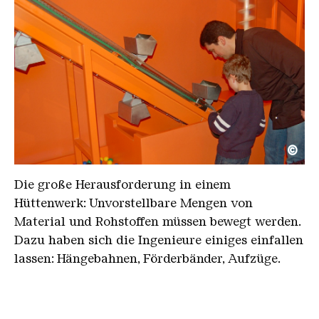
©
Ferrodrom Transportsysteme
Copyright: Weltkulturerbe Völklinger Hütte | Wolf
Die große Herausforderung in einem
Hüttenwerk: Unvorstellbare Mengen von
Material und Rohstoffen müssen bewegt werden.
Dazu haben sich die Ingenieure einiges einfallen
lassen: Hängebahnen, Förderbänder, Aufzüge.
Aber wie funktioniert das alles? Mit dem
Transportkreislauf in Ferrodrom
lässt sich das
Rätsel spielerisch lösen: Tüchtig Anpacken ist