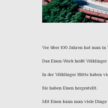
Die Völklinger Hütte in einer G
Copyright: Weltkulturerbe Völkl
Vor über 100 Jahren hat man in 
Das Eisen-Werk heißt Völklinger
In der Völklinger Hütte haben v
Sie haben Eisen hergestellt.
Mit Eisen kann man viele Dinge