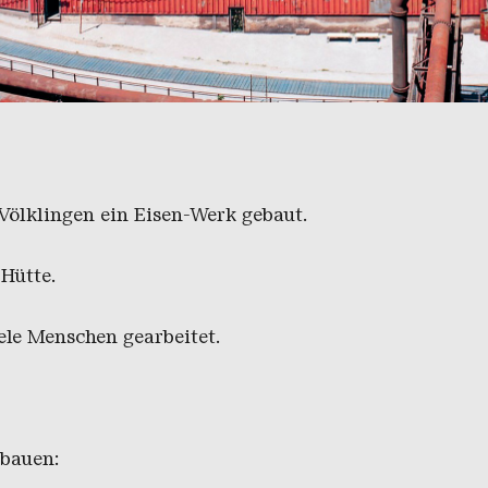
esamtansicht von 1980
inger Hütte | Franz Mörscher
Völklingen ein Eisen-Werk gebaut.
 Hütte.
iele Menschen gearbeitet.
 bauen: