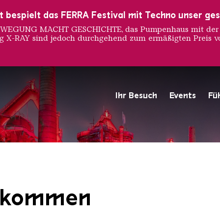
ust bespielt das FERRA Festival mit Techno unser ge
 BEWEGUNG MACHT GESCHICHTE, das Pumpenhaus mit der S
ng X-RAY sind jedoch durchgehend zum ermäßigten Preis vo
 Sprach
Ihr Besuch
Events
Fü
Hochofengruppe in Rot
Copyright: Weltkulturerbe 
llkommen