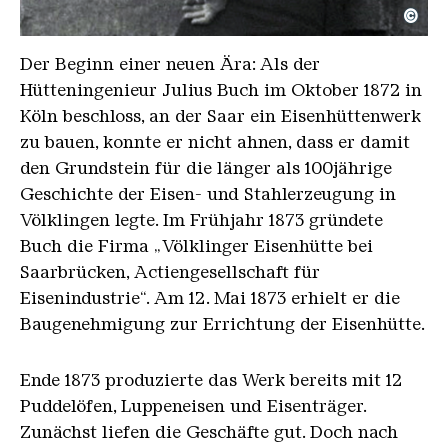
©
Julius Buch (ca.19XX)
Copyright: Weltkulturerbe Völklinger Hütte | Famil
Der Beginn einer neuen Ära: Als der
Hütteningenieur Julius Buch im Oktober 1872 in
Köln beschloss, an der Saar ein Eisenhüttenwerk
zu bauen, konnte er nicht ahnen, dass er damit
den Grundstein für die länger als 100jährige
Geschichte der Eisen- und Stahlerzeugung in
Völklingen legte. Im Frühjahr 1873 gründete
Buch die Firma „Völklinger Eisenhütte bei
Saarbrücken, Actiengesellschaft für
Eisenindustrie“. Am 12. Mai 1873 erhielt er die
Baugenehmigung zur Errichtung der Eisenhütte.
Ende 1873 produzierte das Werk bereits mit 12
Puddelöfen, Luppeneisen und Eisenträger.
Zunächst liefen die Geschäfte gut. Doch nach