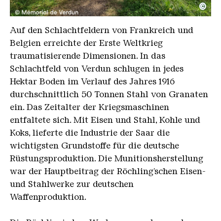
©
Der Unterstand mit den 4 Kaminen
Copyright: © Mémorial de Verdun
Auf den Schlachtfeldern von Frankreich und
Belgien erreichte der Erste Weltkrieg
traumatisierende Dimensionen. In das
Schlachtfeld von Verdun schlugen in jedes
Hektar Boden im Verlauf des Jahres 1916
durchschnittlich 50 Tonnen Stahl von Granaten
ein. Das Zeitalter der Kriegsmaschinen
entfaltete sich. Mit Eisen und Stahl, Kohle und
Koks, lieferte die Industrie der Saar die
wichtigsten Grundstoffe für die deutsche
Rüstungsproduktion. Die Munitionsherstellung
war der Hauptbeitrag der Röchling’schen Eisen-
und Stahlwerke zur deutschen
Waffenproduktion.