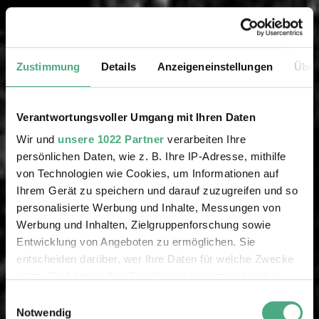
Zustimmung
Details
Anzeigeneinstellungen
Über
Verantwortungsvoller Umgang mit Ihren Daten
Wir und
unsere 1022 Partner
verarbeiten Ihre
persönlichen Daten, wie z. B. Ihre IP-Adresse, mithilfe
von Technologien wie Cookies, um Informationen auf
Ihrem Gerät zu speichern und darauf zuzugreifen und so
personalisierte Werbung und Inhalte, Messungen von
Werbung und Inhalten, Zielgruppenforschung sowie
Entwicklung von Angeboten zu ermöglichen. Sie
entscheiden darüber, wer Ihre Daten für welche Zwecke
nutzt. Sie können Ihre Einwilligung jederzeit über die
Cookie-Erklärung oder durch Klicken auf das Privacy
Einwilligungsauswahl
Trigger Symbol ändern oder widerrufen
Notwendig