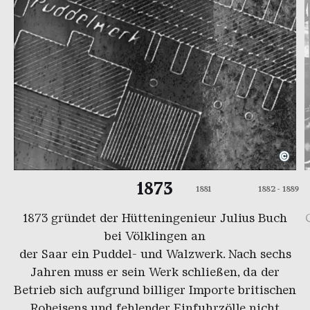
©
Planausschnitt des Puddelwerks
Copyright: Weltkulturerbe Völlkliner Hütte | Archi
D
C
1873
1881
1882 - 1889
1873 gründet der Hütteningenieur Julius Buch
bei Völklingen an
der
Saar
ein
Puddel-
und
Walzwerk
. Nach sechs
Jahren muss er sein Werk schließen, da der
Betrieb sich aufgrund billiger Importe britischen
Roheisens und fehlender Einfuhrzölle nicht