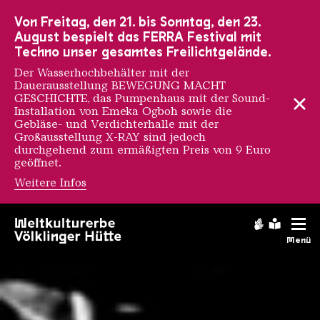
Zur Hauptnavigation
Zur Suche
Zum Inhalt
Zur Fußnavigation
Von Freitag, den 21. bis Sonntag, den 23.
August bespielt das FERRA Festival mit
Techno unser gesamtes Freilichtgelände.
Der Wasserhochbehälter mit der
Dauerausstellung BEWEGUNG MACHT
GESCHICHTE, das Pumpenhaus mit der Sound-
Installation von Emeka Ogboh sowie die
Gebläse- und Verdichterhalle mit der
Großausstellung X-RAY sind jedoch
durchgehend zum ermäßigten Preis von 9 Euro
geöffnet.
Weitere Infos
Chronologie
Gebärdens
Leichte
Menü