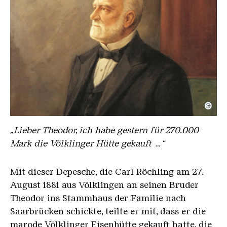
©
Carl, Röchling, Gemälde von Ludwig Würgele
Copyright: Familie Röchling
„Lieber Theodor, ich habe gestern für 270.000
Mark die Völklinger Hütte gekauft …“
Mit dieser Depesche, die Carl Röchling am 27.
August 1881 aus Völklingen an seinen Bruder
Theodor ins Stammhaus der Familie nach
Saarbrücken schickte, teilte er mit, dass er die
marode Völklinger Eisenhütte gekauft hatte, die