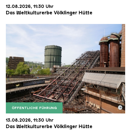
12.08.2026, 11:30 Uhr
Das Weltkulturerbe Völklinger Hütte
©
ÖFFENTLICHE FÜHRUNG
Der Erzschrägaufzug der Völklinger Hütte mit de
Copyright: Weltkulturerbe Völklinger Hütte | Karl 
13.08.2026, 11:30 Uhr
Das Weltkulturerbe Völklinger Hütte