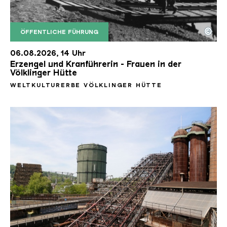
©
ÖFFENTLICHE FÜHRUNG
Erzengel
Copyright: Weltkulturerbe Völklinger Hütte | Arch
06.08.2026, 14 Uhr
Erzengel und Kranführerin - Frauen in der
Völklinger Hütte
WELTKULTURERBE VÖLKLINGER HÜTTE