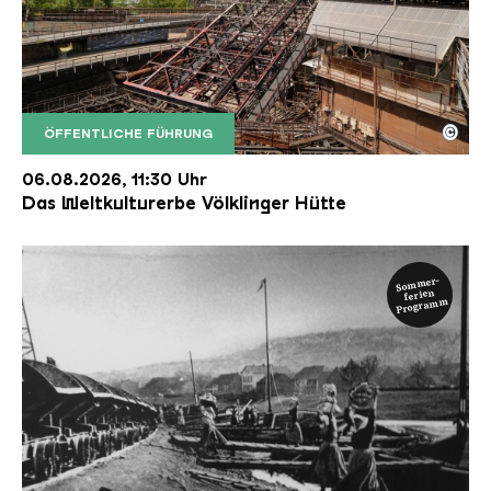
©
ÖFFENTLICHE FÜHRUNG
Der Erzschrägaufzug der Völklinger Hütte mit de
Copyright: Weltkulturerbe Völklinger Hütte | Karl 
06.08.2026, 11:30 Uhr
Das Weltkulturerbe Völklinger Hütte
Sommer-
ferien
Programm