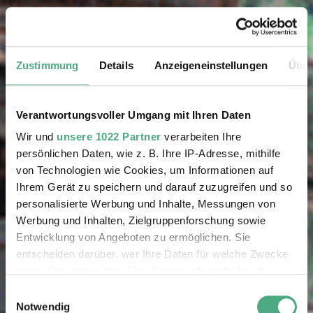
Zustimmung
Details
Anzeigeneinstellungen
Über
Verantwortungsvoller Umgang mit Ihren Daten
Wir und
unsere 1022 Partner
verarbeiten Ihre
persönlichen Daten, wie z. B. Ihre IP-Adresse, mithilfe
von Technologien wie Cookies, um Informationen auf
Ihrem Gerät zu speichern und darauf zuzugreifen und so
personalisierte Werbung und Inhalte, Messungen von
Werbung und Inhalten, Zielgruppenforschung sowie
Entwicklung von Angeboten zu ermöglichen. Sie
entscheiden darüber, wer Ihre Daten für welche Zwecke
nutzt. Sie können Ihre Einwilligung jederzeit über die
Cookie-Erklärung oder durch Klicken auf das Privacy
Einwilligungsauswahl
Trigger Symbol ändern oder widerrufen
Notwendig