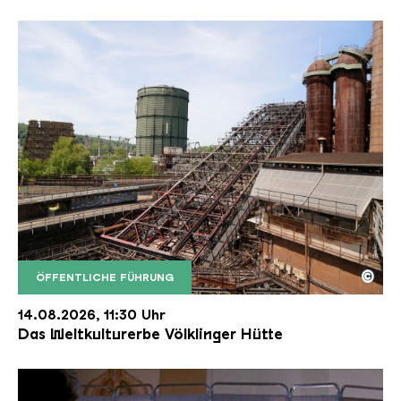
©
ÖFFENTLICHE FÜHRUNG
Der Erzschrägaufzug der Völklinger Hütte mit de
Copyright: Weltkulturerbe Völklinger Hütte | Karl 
14.08.2026, 11:30 Uhr
Das Weltkulturerbe Völklinger Hütte