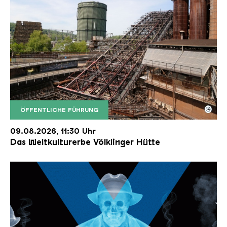
©
ÖFFENTLICHE FÜHRUNG
Der Erzschrägaufzug der Völklinger Hütte mit de
Copyright: Weltkulturerbe Völklinger Hütte | Karl 
09.08.2026, 11:30 Uhr
Das Weltkulturerbe Völklinger Hütte