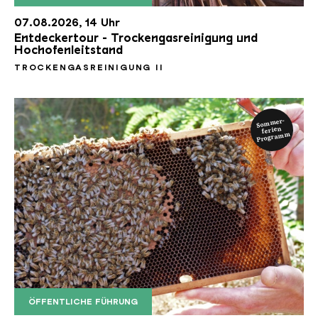
Blick zwischen zwei Blöcke der Trockengasreinigu
Copyright: Weltkulturerbe Völklinger Hütte | Tom
07.08.2026, 14 Uhr
Entdeckertour - Trockengasreinigung und
Hochofenleitstand
TROCKENGASREINIGUNG II
Sommer-
ferien
Programm
ÖFFENTLICHE FÜHRUNG
Bienen 2