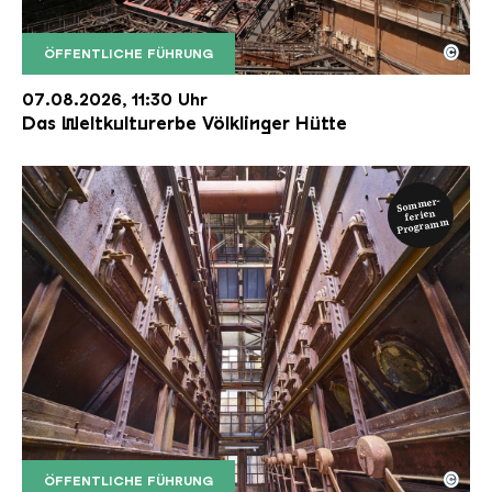
©
ÖFFENTLICHE FÜHRUNG
Der Erzschrägaufzug der Völklinger Hütte mit de
Copyright: Weltkulturerbe Völklinger Hütte | Karl 
07.08.2026, 11:30 Uhr
Das Weltkulturerbe Völklinger Hütte
Sommer-
ferien
Programm
©
ÖFFENTLICHE FÜHRUNG