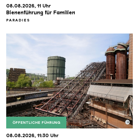
08.08.2026, 11 Uhr
Bienenführung für Familien
PARADIES
©
ÖFFENTLICHE FÜHRUNG
Der Erzschrägaufzug der Völklinger Hütte mit de
Copyright: Weltkulturerbe Völklinger Hütte | Karl 
08.08.2026, 11:30 Uhr