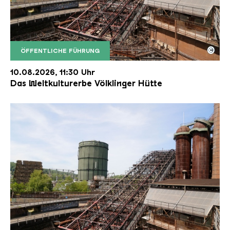
©
ÖFFENTLICHE FÜHRUNG
Der Erzschrägaufzug der Völklinger Hütte mit de
Copyright: Weltkulturerbe Völklinger Hütte | Karl 
10.08.2026, 11:30 Uhr
Das Weltkulturerbe Völklinger Hütte