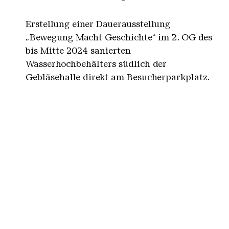
Erstellung einer Dauerausstellung
„Bewegung Macht Geschichte“ im 2. OG des
bis Mitte 2024 sanierten
Wasserhochbehälters südlich der
Gebläsehalle direkt am Besucherparkplatz.
Hierzu wurde in die industriekulturell
interessanten Räume des 2.OG nur sehr
gering eingegriffen, um den räumlichen
Charakter der Wände, Stützen, Fenster,
Böden und Decken zu erhalten. Das Geschoss
diente zu Betriebszeiten als Lager für
Ersatzteile u.ä.
TP 02: Interne Beschilderung
Ziel und Zweck der Maßnahme ist es, ein in