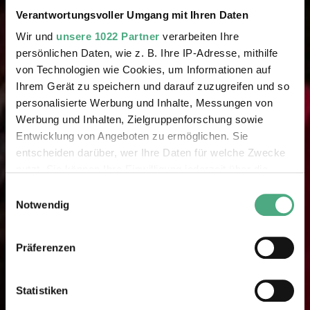
Verantwortungsvoller Umgang mit Ihren Daten
Wir und
unsere 1022 Partner
verarbeiten Ihre
persönlichen Daten, wie z. B. Ihre IP-Adresse, mithilfe
von Technologien wie Cookies, um Informationen auf
Ihrem Gerät zu speichern und darauf zuzugreifen und so
personalisierte Werbung und Inhalte, Messungen von
Werbung und Inhalten, Zielgruppenforschung sowie
Entwicklung von Angeboten zu ermöglichen. Sie
entscheiden darüber, wer Ihre Daten für welche Zwecke
nutzt. Sie können Ihre Einwilligung jederzeit über die
Cookie-Erklärung oder durch Klicken auf das Privacy
Einwilligungsauswahl
Trigger Symbol ändern oder widerrufen
Notwendig
Wenn Sie es erlauben, würden wir auch gerne:
Präferenzen
Informationen über Ihre geografische Lage erfassen,
welche bis auf einige Meter genau sein können
Ihr Gerät durch aktives Scannen nach bestimmten
Statistiken
Merkmalen (Fingerprinting) identifizieren