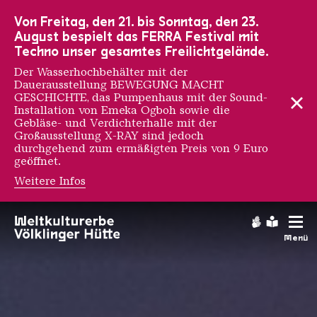
Zur Hauptnavigation
Zur Suche
Zum Inhalt
Zur Fußnavigation
Von Freitag, den 21. bis Sonntag, den 23.
August bespielt das FERRA Festival mit
Techno unser gesamtes Freilichtgelände.
Der Wasserhochbehälter mit der
Dauerausstellung BEWEGUNG MACHT
GESCHICHTE, das Pumpenhaus mit der Sound-
Installation von Emeka Ogboh sowie die
Gebläse- und Verdichterhalle mit der
Großausstellung X-RAY sind jedoch
durchgehend zum ermäßigten Preis von 9 Euro
geöffnet.
Weitere Infos
Förderung
Gebärdens
Leichte
Menü