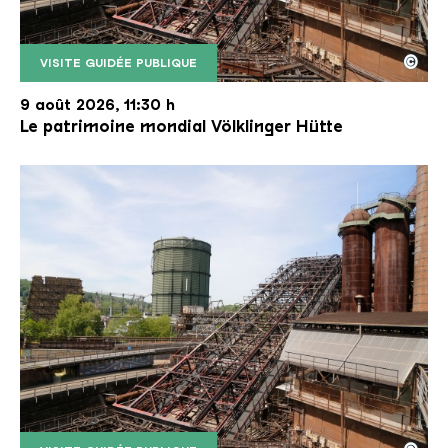
©
VISITE GUIDÉE PUBLIQUE
Le monte-charge incliné de la Völklinger Hütte avec
Copyright: Weltkulturerbe Völklinger Hütte | Karl 
9 août 2026, 11:30 h
Le patrimoine mondial Völklinger Hütte