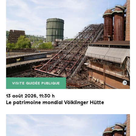
©
VISITE GUIDÉE PUBLIQUE
Le monte-charge incliné de la Völklinger Hütte avec
Copyright: Weltkulturerbe Völklinger Hütte | Karl 
13 août 2026, 11:30 h
Le patrimoine mondial Völklinger Hütte