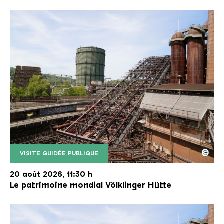
©
VISITE GUIDÉE PUBLIQUE
Le monte-charge incliné de la Völklinger Hütte avec
Copyright: Weltkulturerbe Völklinger Hütte | Karl 
20 août 2026, 11:30 h
Le patrimoine mondial Völklinger Hütte