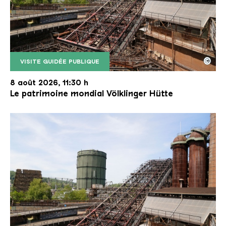
©
VISITE GUIDÉE PUBLIQUE
Le monte-charge incliné de la Völklinger Hütte avec
Copyright: Weltkulturerbe Völklinger Hütte | Karl 
8 août 2026, 11:30 h
Le patrimoine mondial Völklinger Hütte