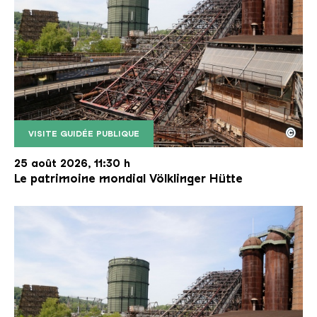
©
VISITE GUIDÉE PUBLIQUE
Le monte-charge incliné de la Völklinger Hütte avec
Copyright: Weltkulturerbe Völklinger Hütte | Karl 
25 août 2026, 11:30 h
Le patrimoine mondial Völklinger Hütte