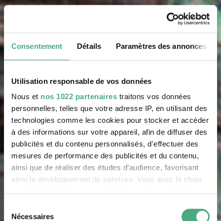
Consentement
Détails
Paramètres des annonces
Utilisation responsable de vos données
Nous et
nos 1022 partenaires
traitons vos données
personnelles, telles que votre adresse IP, en utilisant des
technologies comme les cookies pour stocker et accéder
à des informations sur votre appareil, afin de diffuser des
publicités et du contenu personnalisés, d'effectuer des
mesures de performance des publicités et du contenu,
ainsi que de réaliser des études d’audience, favorisant
ainsi le développement de services. Vous avez le choix
quant à l'utilisation de vos données et à leurs finalités.
Vous pouvez modifier ou retirer votre consentement à
Sélection
tout moment en consultant la Déclaration relative aux
Nécessaires
du