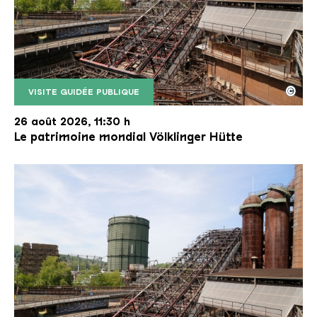
©
VISITE GUIDÉE PUBLIQUE
Le monte-charge incliné de la Völklinger Hütte avec
Copyright: Weltkulturerbe Völklinger Hütte | Karl 
26 août 2026, 11:30 h
Le patrimoine mondial Völklinger Hütte