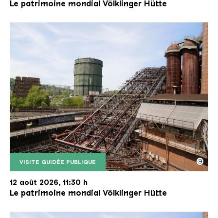
Le patrimoine mondial Völklinger Hütte
©
VISITE GUIDÉE PUBLIQUE
Le monte-charge incliné de la Völklinger Hütte avec
Copyright: Weltkulturerbe Völklinger Hütte | Karl 
12 août 2026, 11:30 h
Le patrimoine mondial Völklinger Hütte