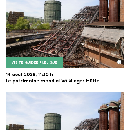
©
VISITE GUIDÉE PUBLIQUE
Le monte-charge incliné de la Völklinger Hütte avec
Copyright: Weltkulturerbe Völklinger Hütte | Karl 
14 août 2026, 11:30 h
Le patrimoine mondial Völklinger Hütte