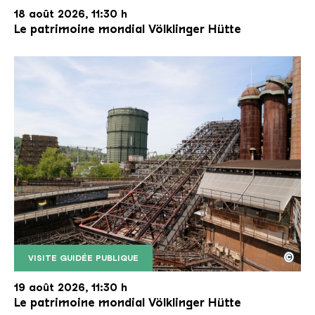
18 août 2026, 11:30 h
Le patrimoine mondial Völklinger Hütte
©
VISITE GUIDÉE PUBLIQUE
Le monte-charge incliné de la Völklinger Hütte avec
Copyright: Weltkulturerbe Völklinger Hütte | Karl 
19 août 2026, 11:30 h
Le patrimoine mondial Völklinger Hütte