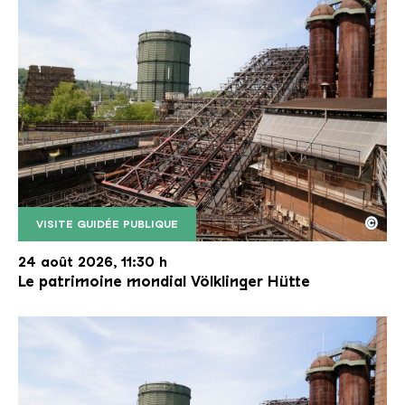
©
VISITE GUIDÉE PUBLIQUE
Le monte-charge incliné de la Völklinger Hütte avec
Copyright: Weltkulturerbe Völklinger Hütte | Karl 
24 août 2026, 11:30 h
Le patrimoine mondial Völklinger Hütte