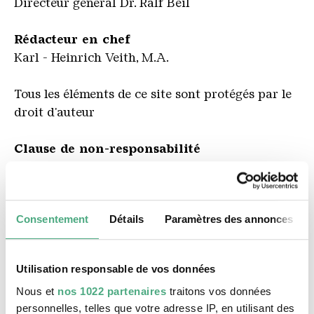
Directeur général Dr. Ralf Beil
Rédacteur en chef
Karl - Heinrich Veith, M.A.
Tous les éléments de ce site sont protégés par le
droit d'auteur
Clause de non-responsabilité
Le Patrimoine Mondial Völklinger Hütte est
responsable de ses propres contenus qu'il met à
disposition conformément à la législation
Consentement
Détails
Paramètres des annonces
générale.
Ce contenu propre doit être distingué
des références croisées (liens) vers le contenu
fourni par d'autres fournisseurs.
Le site du
Utilisation responsable de vos données
patrimoine mondial de Völklinger Hütte propose
Nous et
nos 1022 partenaires
traitons vos données
des liens vers des contenus de tiers.
personnelles, telles que votre adresse IP, en utilisant des