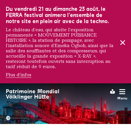
Vers la navigation principale
Vers la recherche
Aller au contenu
Vers la navigation en bas de page
Du vendredi 21 au dimanche 23 août, le
FERRA festival animera l'ensemble de
notre site en plein air avec de la techno.
Le château d'eau, qui abrite l'exposition
permanente « MOUVEMENT PUISSANCE
HISTOIRE », la station de pompage, avec
l'installation sonore d'Emeka Ogboh, ainsi que la
salle des soufflantes et des compresseurs, qui
accueille la grande exposition « X-RAY »,
resteront toutefois ouverts sans interruption au
tarif réduit de 9 euros.
Plus d'infos
Leichte
Menu
La Völklinger Hütte plongé
Copyright: Weltkulturerbe 
©