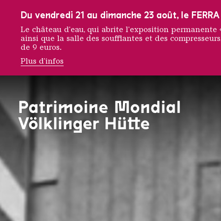
Vers la navigation principale
Vers la recherche
Aller au contenu
Vers la navigation en bas de page
Du vendredi 21 au dimanche 23 août, le FERRA f
Le château d'eau, qui abrite l'exposition permanent
ainsi que la salle des soufflantes et des compresseurs,
de 9 euros.
Plus d'infos
Travaill