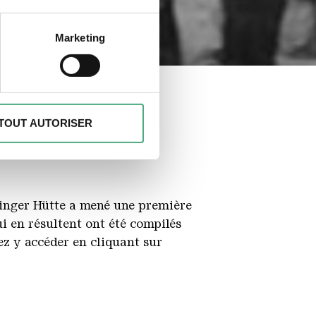
à plusieurs mètres près
Marketing
écifiques (empreintes
, reportez-vous à la
section «
claration sur les cookies.
TOUT AUTORISER
des fonctionnalités spéciales
s sur votre utilisation de
es peuvent combiner ces
e cadre de votre utilisation
linger Hütte a mené une première
 en résultent ont été compilés
z y accéder en cliquant sur