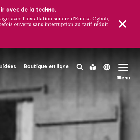
ir avec de la techno.
e, avec l'installation sonore d'Emeka Ogboh,
efois ouverts sans interruption au tarif réduit
l'usine 
guidées
Boutique en ligne
Search Toggle
Leichte Sprache
Language 
Menu