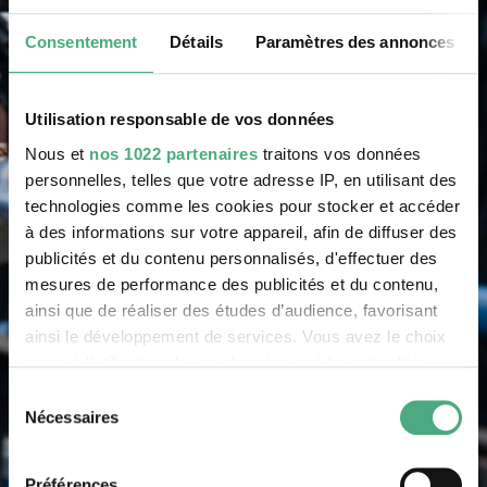
Consentement
Détails
Paramètres des annonces
Utilisation responsable de vos données
Nous et
nos 1022 partenaires
traitons vos données
personnelles, telles que votre adresse IP, en utilisant des
technologies comme les cookies pour stocker et accéder
à des informations sur votre appareil, afin de diffuser des
publicités et du contenu personnalisés, d'effectuer des
mesures de performance des publicités et du contenu,
ainsi que de réaliser des études d’audience, favorisant
ainsi le développement de services. Vous avez le choix
quant à l'utilisation de vos données et à leurs finalités.
Vous pouvez modifier ou retirer votre consentement à
Sélection
tout moment en consultant la Déclaration relative aux
Nécessaires
du
cookies ou en cliquant sur l'icône de confidentialité.
consentement
Préférences