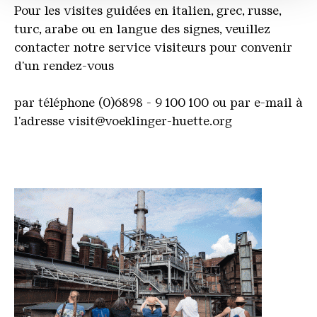
Pour les visites guidées en italien, grec, russe,
partenaires peuvent combiner ces informations avec
turc, arabe
ou en
langue des signes, veuillez
d'autres données que vous leur avez fournies ou qu'ils
contacter notre service visiteurs pour convenir
ont collectées dans le cadre de votre utilisation des
d'un rendez-vous
services.
par téléphone (0)6898 - 9 100 100 ou par e-mail
à
l'adresse
visit@voeklinger-huette.org