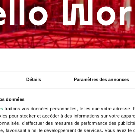
L (Exe
llo Wor
llo Wor
ANCE HI
IENNA
La nature entoure les tuyaux
issance du regard R
Copyright: © Weltkulturer
Others)
e
e
9.11.2025 - 6.9.2026
r Dietze | Weltkulturerbe Völklinger Hütte
r Dietze | Weltkulturerbe Völklinger Hütte
22.7.2023 - 27.8.2028
10.05. - 15.11.26
Détails
Paramètres des annonces
vos données
es
traitons vos données personnelles, telles que votre adresse IP,
es pour stocker et accéder à des informations sur votre appareil
sonnalisés, d'effectuer des mesures de performance des publicité
e, favorisant ainsi le développement de services. Vous avez le ch