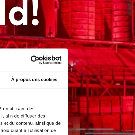
pt the
ld!
ld!
STOIRE
LE
 et les parties de l'installation de la cokerie.
öntgen
be Völklinger Hütte / Thorsten Jochum
À propos des cookies
 en utilisant des
, afin de diffuser des
s et du contenu, ainsi que de
oix quant à l'utilisation de