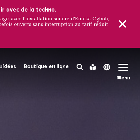
ir avec de la techno.
e, avec l'installation sonore d'Emeka Ogboh,
efois ouverts sans interruption au tarif réduit
guidées
Boutique en ligne
Search Toggle
Leichte Sprache
Language 
Menu