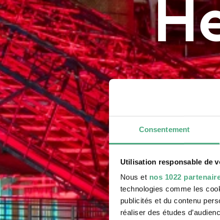
WE AL
He
He
PUISS
B
La pu
Völklinger Hütt
Völklinger Hütt
Copyright: Olive
Copyright: Olive
X RAY neu
12 Streetecture 8
Erzengel
We All MAGALI HELENE VOGEL 01 2000
Copyright: Rémy Markowitsch
Consentement
Utilisation responsable de 
Nous et
nos 1022 partenair
technologies comme les cooki
publicités et du contenu per
réaliser des études d’audienc