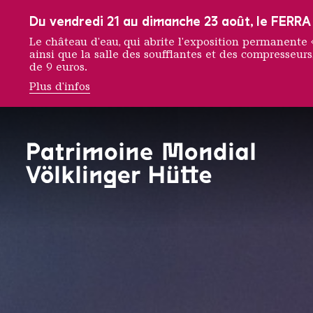
Vers la navigation principale
Vers la recherche
Aller au contenu
Vers la navigation en bas de page
Du vendredi 21 au dimanche 23 août, le FERRA f
Le château d'eau, qui abrite l'exposition permanent
ainsi que la salle des soufflantes et des compresseurs,
de 9 euros.
Plus d'infos
Startsei