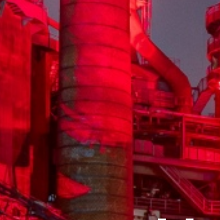
Rémy 
MO
U