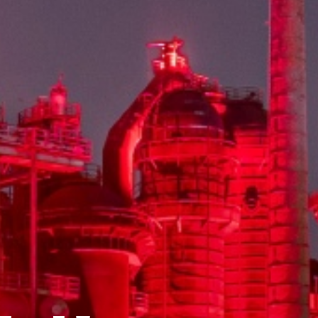
itsch.
ENT
RT