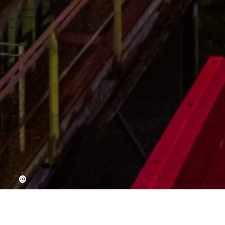
©
©
©
©
©