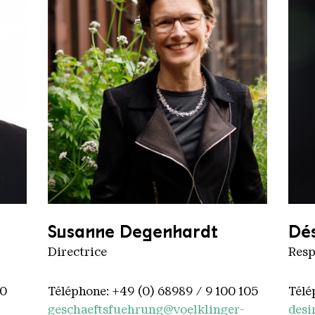
Portrait SD_3062
Desi
Susanne Degenhardt
Dés
Directrice
Resp
30
Téléphone: +49 (0) 68989 / 9 100 105
Télé
geschaeftsfuehrung@voelklinger-
desi