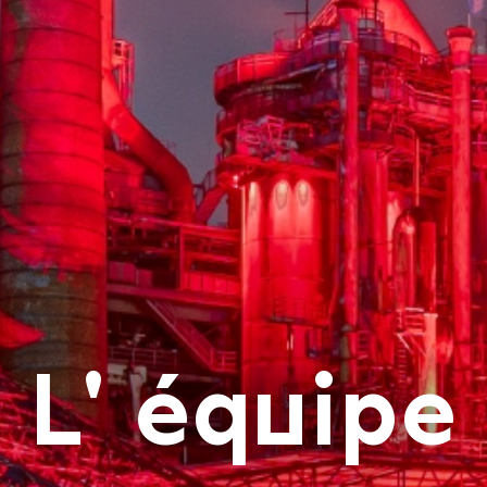
L' équipe
La 
Cop