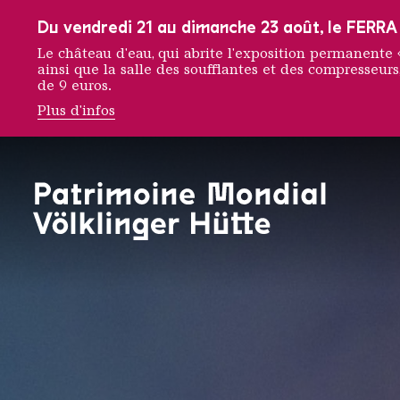
Vers la navigation principale
Vers la recherche
Aller au contenu
Vers la navigation en bas de page
Du vendredi 21 au dimanche 23 août, le FERRA f
Le château d'eau, qui abrite l'exposition permanent
ainsi que la salle des soufflantes et des compresseurs,
de 9 euros.
Plus d'infos
L'equip