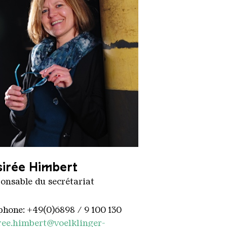
ree Himbeert 2000
irée Himbert
onsable du secrétariat
phone: +49(0)6898 / 9 100 130
ree.himbert@voelklinger-