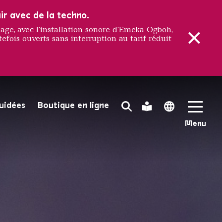
ir avec de la techno.
e, avec l'installation sonore d'Emeka Ogboh,
efois ouverts sans interruption au tarif réduit
guidées
Boutique en ligne
Search Toggle
Leichte Sprache
Language 
Menu