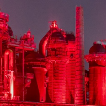
Völklinger Hütte plongée dans la lumière rouge
yright: Weltkulturerbe Völklinger Hütte | Oliver Diet