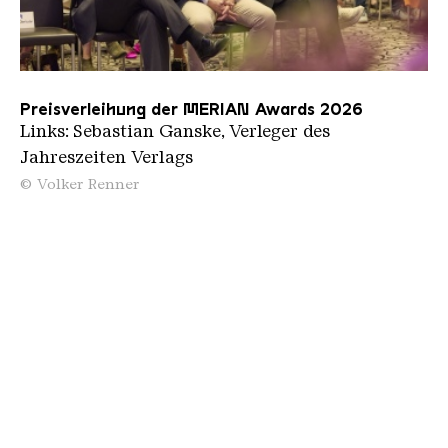
Ministerpräsidentin Anke Rehlinger
: „Die
Völklinger Hütte zeigt eindrucksvoll, wie aus
industriellem Erbe kulturelle Strahlkraft von
Preisverleihung der MERIAN Awards 2026
Weltrang entstehen kann. Sie ist nicht nur zum
Links: Sebastian Ganske, Verleger des
internationalen Aushängeschild des Saarlandes
Jahreszeiten Verlags
geworden, sondern auch zu einem Ort, der
© Volker Renner
verschiedene Welten in sich vereint. Die
Auszeichnung mit dem MERIAN ICON Award ist
Ansprechpartner
eine wunderbare und besondere Anerkennung
für die Völklinger Hütte und für alle, die diesen
außergewöhnlichen Ort mit Kreativität und
Leidenschaft gestalten. Darauf können wir im
Saarland sehr stolz sein.“
Bildungs- und Kulturministerin Christine
Streichert-Clivot
: „Die Völklinger Hütte ist ein