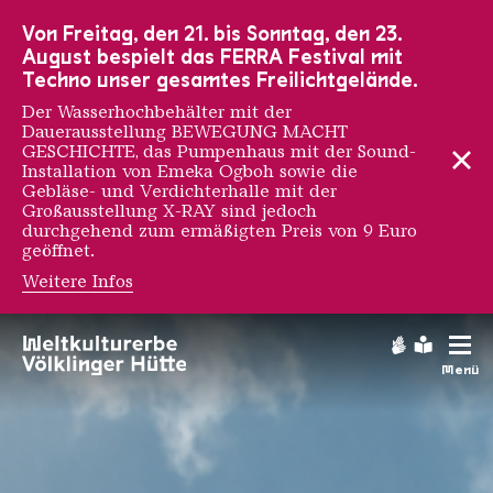
Zur Hauptnavigation
Zur Suche
Zum Inhalt
Zur Fußnavigation
Von Freitag, den 21. bis Sonntag, den 23.
August bespielt das FERRA Festival mit
Techno unser gesamtes Freilichtgelände.
Der Wasserhochbehälter mit der
Dauerausstellung BEWEGUNG MACHT
GESCHICHTE, das Pumpenhaus mit der Sound-
Installation von Emeka Ogboh sowie die
Gebläse- und Verdichterhalle mit der
Großausstellung X-RAY sind jedoch
durchgehend zum ermäßigten Preis von 9 Euro
geöffnet.
Weitere Infos
MERIAN ICON Award 2
Gebärdens
Leichte
Menü