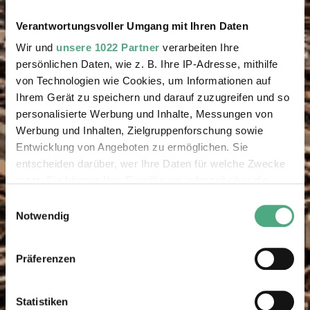
Verantwortungsvoller Umgang mit Ihren Daten
Wir und
unsere 1022 Partner
verarbeiten Ihre
persönlichen Daten, wie z. B. Ihre IP-Adresse, mithilfe
von Technologien wie Cookies, um Informationen auf
Ihrem Gerät zu speichern und darauf zuzugreifen und so
personalisierte Werbung und Inhalte, Messungen von
Werbung und Inhalten, Zielgruppenforschung sowie
Entwicklung von Angeboten zu ermöglichen. Sie
entscheiden darüber, wer Ihre Daten für welche Zwecke
nutzt. Sie können Ihre Einwilligung jederzeit über die
Cookie-Erklärung oder durch Klicken auf das Privacy
Einwilligungsauswahl
Trigger Symbol ändern oder widerrufen
Notwendig
Wenn Sie es erlauben, würden wir auch gerne:
Präferenzen
Informationen über Ihre geografische Lage erfassen,
welche bis auf einige Meter genau sein können
Ihr Gerät durch aktives Scannen nach bestimmten
Statistiken