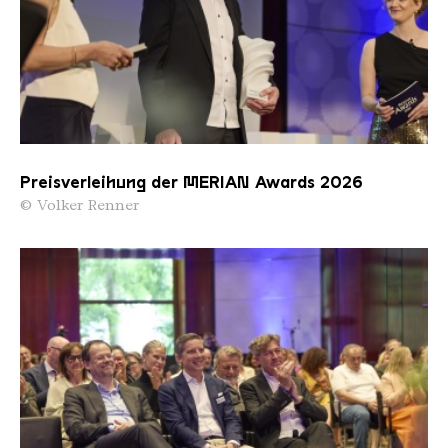
Heute bildet die Völklinger Hütte mit ihren
zahlreichen Hallen, Freiflächen und dem
fesselnden Gewirr der Rohrsysteme einen
einzigartigen Schauplatz internationaler
Ausstellungen, Festivals und Konzerte. Zur
Kultur gesellt sich die Natur: Das Paradies,
hervorgegangen aus der einstigen „Hölle“ der
Preisverleihung der MERIAN Awards 2026
Kokerei, fasziniert durch die Rückeroberung von
© Volker Renner
Teilen des Geländes durch vielfältige Flora und
Fauna.
Die saarländische Landesregierung
gratuliert dem Weltkulturerbe Völklinger
Hütte zur Auszeichnung mit dem MERIAN
ICON Award 2026.