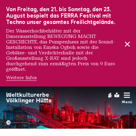
Zur Hauptnavigation
Zur Suche
Zum Inhalt
Zur Fußnavigation
Von Freitag, den 21. bis Sonntag, den 23.
August bespielt das FERRA Festival mit
Techno unser gesamtes Freilichtgelände.
Der Wasserhochbehälter mit der
Dauerausstellung BEWEGUNG MACHT
GESCHICHTE, das Pumpenhaus mit der Sound-
Installation von Emeka Ogboh sowie die
Gebläse- und Verdichterhalle mit der
Großausstellung X-RAY sind jedoch
durchgehend zum ermäßigten Preis von 9 Euro
geöffnet.
Weitere Infos
Isaac Cordal
Gebärdens
Leichte
Menü
Hochofengruppe in Rot
Copyright: Weltkulturerbe 
©