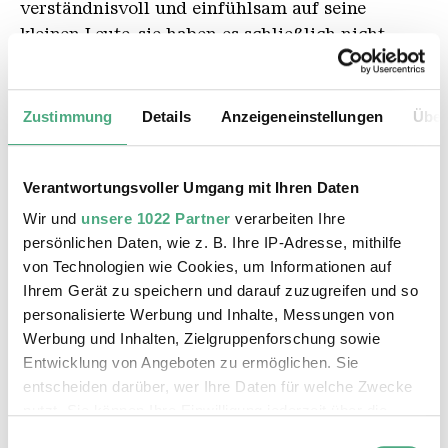
verständnisvoll und einfühlsam auf seine
kleinen Leute, sie haben es schließlich nicht
leicht. „Sleepwalker
“
– Schlafwandler nennt er
sie, als Hinweis auf die Weigerung hinzuschauen
im Angesicht der drohenden Katastrophe.
Zustimmung
Details
Anzeigeneinstellungen
Über
Robert Kaltenhäuser
Verantwortungsvoller Umgang mit Ihren Daten
Wir und
unsere 1022 Partner
verarbeiten Ihre
persönlichen Daten, wie z. B. Ihre IP-Adresse, mithilfe
von Technologien wie Cookies, um Informationen auf
Sleepwalker
Ihrem Gerät zu speichern und darauf zuzugreifen und so
personalisierte Werbung und Inhalte, Messungen von
Werbung und Inhalten, Zielgruppenforschung sowie
Entwicklung von Angeboten zu ermöglichen. Sie
entscheiden darüber, wer Ihre Daten für welche Zwecke
nutzt. Sie können Ihre Einwilligung jederzeit über die
Cookie-Erklärung oder durch Klicken auf das Privacy
Einwilligungsauswahl