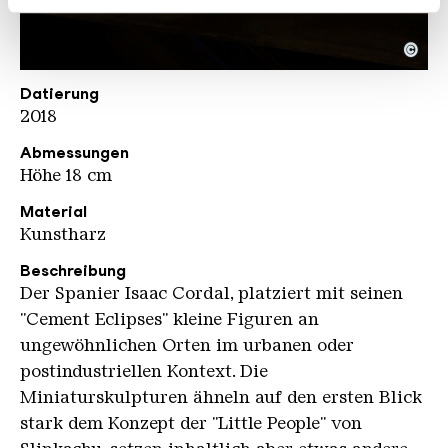
weiteren Daten zusammen, die Sie ihnen bereitgestellt
haben oder die sie im Rahmen Ihrer Nutzung der Dienste
©
gesammelt haben.
Cordal Isaac Eisentraeger
Copyright: Weltkulturerbe Völklinger Hütte / Hans
Datierung
2018
Abmessungen
Höhe 18 cm
Material
Kunstharz
Beschreibung
Der Spanier Isaac Cordal, platziert mit seinen
"Cement Eclipses" kleine Figuren an
ungewöhnlichen Orten im urbanen oder
postindustriellen Kontext. Die
Miniaturskulpturen ähneln auf den ersten Blick
stark dem Konzept der "Little People" von