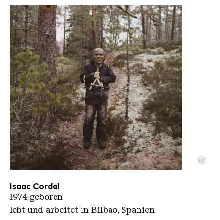
©
Portrait Isaac Cordal
Copyright: Henrik Lund
Isaac Cordal
1974 geboren
lebt und arbeitet in Bilbao, Spanien