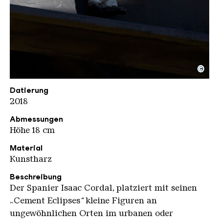
©
Cordal Isaac Eisentraeger
Copyright: Weltkulturerbe Völklinger Hütte / Hans
Datierung
2018
Abmessungen
Höhe 18 cm
Material
Kunstharz
Beschreibung
Der Spanier Isaac Cordal, platziert mit seinen
„Cement Eclipses
“
kleine Figuren an
ungewöhnlichen Orten im urbanen oder