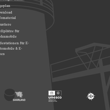
geplan
wnload
fomaterial
ustiere
ellplätze für
hnmobile
destationen für E-
tomobile & E-
kes