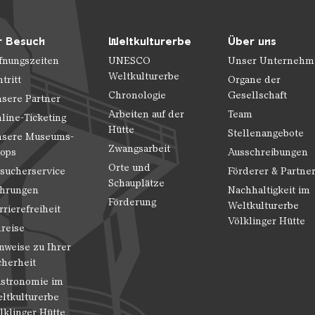
r Besuch
Weltkulturerbe
Über uns
fnungszeiten
UNESCO
Unser Unternehm
Weltkulturerbe
ntritt
Organe der
Chronologie
Gesellschaft
sere Partner
Arbeiten auf der
Team
line-Ticketing
Hütte
Stellenangebote
sere Museums-
Zwangsarbeit
ops
Ausschreibungen
Orte und
sucherservice
Förderer & Partne
Schauplätze
hrungen
Nachhaltigkeit im
Förderung
Weltkulturerbe
rrierefreiheit
Völklinger Hütte
reise
nweise zu Ihrer
cherheit
stronomie im
ltkulturerbe
lklinger Hütte