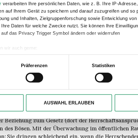
r
verarbeiten Ihre persönlichen Daten, wie z. B. Ihre IP-Adresse,
nger Hütte / Karl Heinrich Veith
en auf Ihrem Gerät zu speichern und darauf zuzugreifen und so 
ung und Inhalten, Zielgruppenforschung sowie Entwicklung von
Abmessungen
 Ihre Daten für welche Zwecke nutzt. Sie können Ihre Einwilligun
163 x 129 x 129 cm
 auf das Privacy Trigger Symbol ändern oder widerrufen
n wir auch gerne:
geografische Lage erfassen, welche bis auf einige Meter genau 
Scannen nach bestimmten Merkmalen (Fingerprinting) identifizie
Präferenzen
Statistiken
 Mathieu Tremblin und David Renault. Der Name ist ein
ie Ihre persönlichen Daten verarbeitet werden, und legen Sie I
 der 1980er-Jahre namens Les Frères Ripoulin um Kün
ation „Dummy Birds“ variiert das Thema der zunächst
, um Inhalte und Anzeigen zu personalisieren, besondere Funkt
siker „Die Vögel“ von 1963. Den Platz auf dem Kletter
ite zu analysieren. Außerdem geben wir ggfs. Informationen zu 
AUSWAHL ERLAUBEN
n Tiere einnehmen, besetzen bei Les Frères Ripoulai
r soziale Medien, Werbung und Analysen weiter. Unsere Partner
eraattrappen. Der Philosoph Slavoj Žižek schrieb übe
 Daten zusammen, die Sie ihnen bereitgestellt haben oder die s
r Beziehung zum Gesetz (dort der Herrschaftsanspruc
n.
on des Bösen. Mit der Überwachung im öffentlichen Ra
n: Sie dringen schleichend ein, wenn die Herrschende