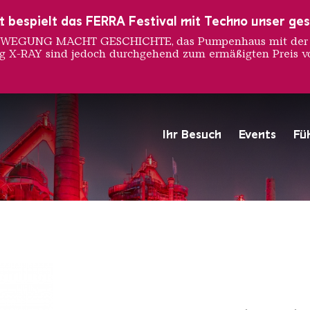
ust bespielt das FERRA Festival mit Techno unser ge
 BEWEGUNG MACHT GESCHICHTE, das Pumpenhaus mit der S
ng X-RAY sind jedoch durchgehend zum ermäßigten Preis vo
res Ripo
Ihr Besuch
Events
Fü
Hochofengruppe in Rot
Copyright: Weltkulturerbe 