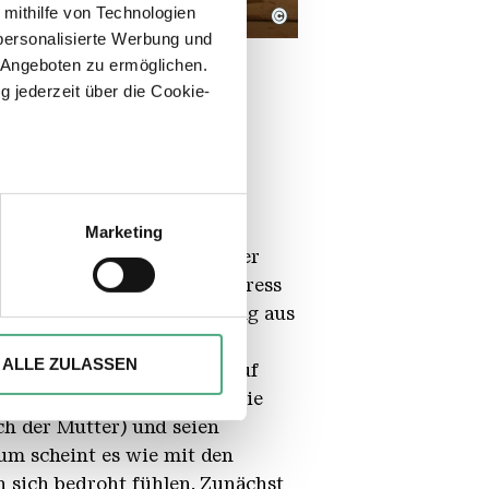
 mithilfe von Technologien
©
personalisierte Werbung und
 Angeboten zu ermöglichen.
g jederzeit über die Cookie-
sein können
ren
Marketing
e Anspielung auf die Pariser
hre Präferenzen im
Abschnitt
stler:innen wie Nina Childress
 unterschwelligen Bedrohung aus
ionen anbieten zu können und
gerüst, den im Film die
Ihrer Verwendung unserer
ALLE ZULASSEN
n durch Bewegungsmelder auf
 führen diese Informationen
r die Vögel aus dem Film, sie
ie im Rahmen Ihrer Nutzung
h der Mutter) und seien
um scheint es wie mit den
n sich bedroht fühlen. Zunächst