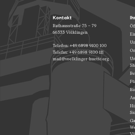
Kontakt
Ih
Rathausstraße 75 – 79
Öf
66333 Völklingen
Ei
Un
Telefon: +49 6898 9100 100
On
Telefax: +49 6898 9100 111
Un
mail@voelklinger-huette.org
Sh
Be
Fü
Ba
An
Hi
Si
Ga
We
Vö