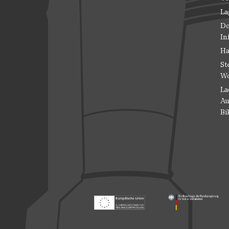
La
Do
In
Ha
St
Wo
La
Au
Bi