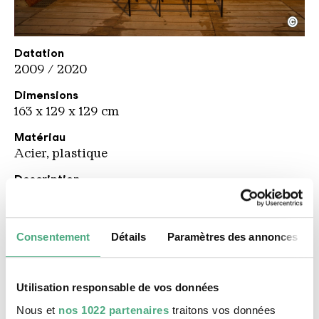
©
Les Freres Ripoulain
Copyright: Weltkulturerbe Völklinger Hütte / Karl 
Datation
2009 / 2020
Dimensions
163 x 129 x 129 cm
Matériau
Acier, plastique
Description
Les Frères Ripoulain, ce sont Mathieu Tremblin
et David Renault. Ils ont choisi ce nom en
référence aux Frères Ripoulin, groupe parisien
Consentement
Détails
Paramètres des annonces
de pionniers du street art des années 1980
réunissant des artistes comme Nina Childress ou
Jean Faucheur. L’installation
Dummy Birds
est
Utilisation responsable de vos données
une variation autour de la menace d’abord
Nous et
nos 1022 partenaires
traitons vos données