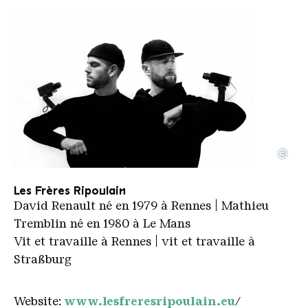
©
Les Freres Ripoulain
Copyright: Les Freres Ripoulain
Les Frères Ripoulain
David Renault né en 1979 à Rennes | Mathieu
Tremblin né en 1980 à Le Mans
Vit et travaille à Rennes | vit et travaille à
Straßburg
Website:
www.lesfreresripoulain.eu
/