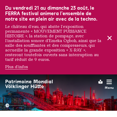
Vers la navigation principale
Vers la recherche
Aller au contenu
Vers la navigation en bas de page
Du vendredi 21 au dimanche 23 août, le
FERRA festival animera l'ensemble de
notre site en plein air avec de la techno.
Le château d'eau, qui abrite l'exposition
permanente « MOUVEMENT PUISSANCE
HISTOIRE », la station de pompage, avec
l'installation sonore d'Emeka Ogboh, ainsi que la
salle des soufflantes et des compresseurs, qui
accueille la grande exposition « X-RAY »,
resteront toutefois ouverts sans interruption au
tarif réduit de 9 euros.
Plus d'infos
Les Frères Ripoulain
Leichte
Menu
La Völklinger Hütte plongé
Copyright: Weltkulturerbe 
©