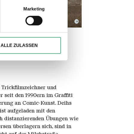
sein können
ren
Marketing
hre Präferenzen im
Abschnitt
©
ionen anbieten zu können und
Ihrer Verwendung unserer
ALLE ZULASSEN
 führen diese Informationen
ie im Rahmen Ihrer Nutzung
, Trickfilmzeichner und
r seit den 1990ern im Graffiti
tierung an Comic-Kunst. Deihs
ist aufgeladen mit den
sch distanzierenden Übungen wie
rsen überlagern sich, sind in