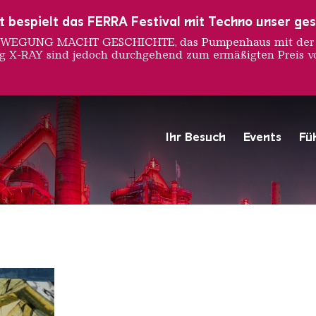
ust bespielt das FERRA Festival mit Techno unser ge
 BEWEGUNG MACHT GESCHICHTE, das Pumpenhaus mit der S
ng X-RAY sind jedoch durchgehend zum ermäßigten Preis vo
Ihr Besuch
Events
Fü
Hochofengruppe in Rot
Copyright: Weltkulturerbe 