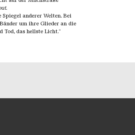
cht auf der Milchstraße
out
.
e Spiegel anderer Welten. Bei
 Bänder um ihre Glieder an die
Tod, das hellste Licht.“
unseren Socialmedia