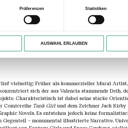
geografische Lage erfassen, welche bis auf einige Meter genau 
Scannen nach bestimmten Merkmalen (Fingerprinting) identifizie
Präferenzen
Statistiken
ie Ihre persönlichen Daten verarbeitet werden, und legen Sie I
nger Hütte / Jeanette Dittmar
Abmessungen
, um Inhalte und Anzeigen zu personalisieren, besondere Funkt
ite zu analysieren. Außerdem geben wir ggfs. Informationen zu 
3,4 x 3,5 m
AUSWAHL ERLAUBEN
r soziale Medien, Werbung und Analysen weiter. Unsere Partner
 Daten zusammen, die Sie ihnen bereitgestellt haben oder die s
n.
lief vielseitig: Früher als kommerzieller Mural Artist
 konzentriert sich der aus Valencia stammende Deih, de
Projekte. Charakteristisch ist dabei seine starke Orien
er Comicreihe
Tank Girl
und dem Zeichner Jack Kirby 
Graphic Novels. Es entstehen jedoch keine formalisti
m Gegenteil – monumental illustrierte Narrative. Unive