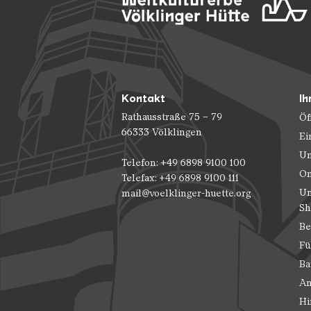
Kontakt
Ih
Rathausstraße 75 – 79
Öf
66333 Völklingen
Ei
Un
Telefon: +49 6898 9100 100
On
Telefax: +49 6898 9100 111
Un
mail@voelklinger-huette.org
Sh
Be
Fü
Ba
An
Hi