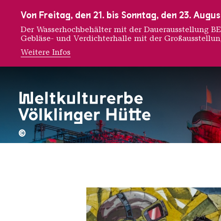
Zur Hauptnavigation
Zur Suche
Zum Inhalt
Zur Fußnavigation
Von Freitag, den 21. bis Sonntag, den 23. Aug
Der Wasserhochbehälter mit der Dauerausstellung
Gebläse- und Verdichterhalle mit der Großausstellu
Weitere Infos
Deih
©