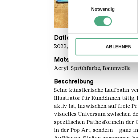
Informationen über Ihre 
Einwilligungsauswahl
Ihr Gerät durch aktives 
Notwendig
Erfahren Sie mehr darüber, w
Einzelheiten
fest.
DEIH Jeanett Dittmar
Copyright: Weltkulturerbe Völkli
Datierung
Wir verwenden ggfs. Cookies
die Zugriffe auf unsere Webs
2022, in situ
ABLEHNEN
Website an unsere Partner fü
Material
möglicherweise mit weiteren
Acryl, Sprühfarbe, Baumwolle
der Dienste gesammelt habe
Beschreibung
Seine künstlerische Laufbahn ver
Illustrator für Kund:innen tätig,
aktiv ist, inzwischen auf freie 
visuelles Universum zwischen d
spezifischen Pathosformeln der 
in der Pop Art, sondern – ganz i