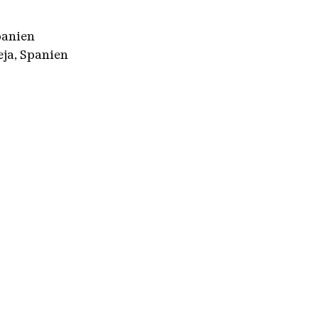
panien
eja, Spanien