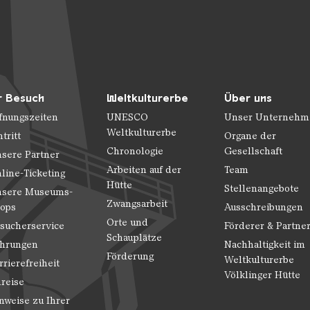
r Besuch
Weltkulturerbe
Über uns
fnungszeiten
UNESCO
Unser Unternehm
Weltkulturerbe
ntritt
Organe der
Chronologie
Gesellschaft
sere Partner
Arbeiten auf der
Team
line-Ticketing
Hütte
Stellenangebote
sere Museums-
Zwangsarbeit
ops
Ausschreibungen
Orte und
sucherservice
Förderer & Partne
Schauplätze
hrungen
Nachhaltigkeit im
Förderung
Weltkulturerbe
rrierefreiheit
Völklinger Hütte
reise
nweise zu Ihrer