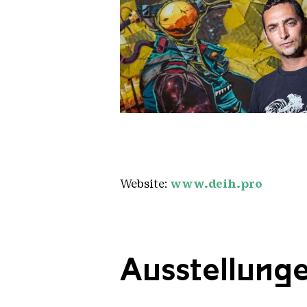
Deih NKP4970
Copyright: Nika Kramer
Website:
www.deih.pro
Ausstellung