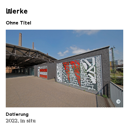
Werke
Ohne Titel
©
Lek u Sowat Erzhalle
Copyright: Weltkulturerbe Völklinger Hütte / Karl 
Datierung
2022, in situ