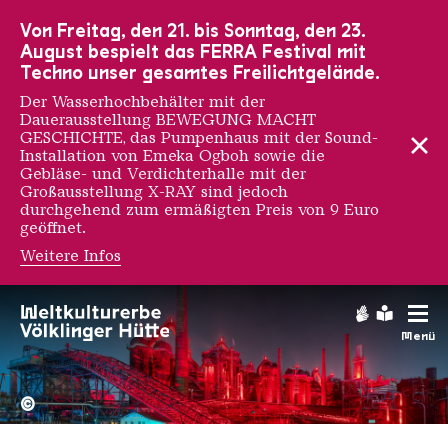
Zur Hauptnavigation
Zur Suche
Zum Inhalt
Zur Fußnavigation
Von Freitag, den 21. bis Sonntag, den 23.
August bespielt das FERRA Festival mit
Techno unser gesamtes Freilichtgelände.
Der Wasserhochbehälter mit der
Dauerausstellung BEWEGUNG MACHT
GESCHICHTE, das Pumpenhaus mit der Sound-
Installation von Emeka Ogboh sowie die
Gebläse- und Verdichterhalle mit der
Großausstellung X-RAY sind jedoch
durchgehend zum ermäßigten Preis von 9 Euro
geöffnet.
Weitere Infos
Seth One
Gebärdens
Leichte
Menü
Hochofengruppe in Rot
Copyright: Weltkulturerbe 
©