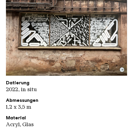
©
Lek Sowat Steuerhaus
Copyright: Weltkulturerbe Völklinger Hütte / Jeane
Datierung
2022, in situ
Abmessungen
1,2 x 3,5 m
Material
Acryl, Glas