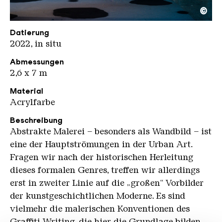
©
Sethone Ol Dietze
Copyright: Weltkulturerbe Völklinger Hütte / Olive
Datierung
2022, in situ
Abmessungen
2,6 x 7 m
Material
Acrylfarbe
Beschreibung
Abstrakte Malerei – besonders als Wandbild – ist
eine der Hauptströmungen in der Urban Art.
Fragen wir nach der historischen Herleitung
dieses formalen Genres, treffen wir allerdings
erst in zweiter Linie auf die „großen“ Vorbilder
der kunstgeschichtlichen Moderne. Es sind
vielmehr die malerischen Konventionen des
Graffiti Writing, die hier die Grundlage bilden.