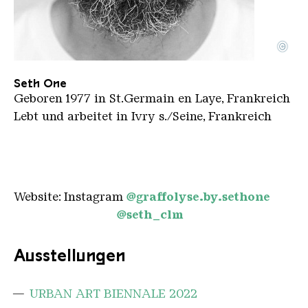
©
Seth one
Copyright: Seth-one
Seth One
Geboren 1977 in St.Germain en Laye, Frankreich
Lebt und arbeitet in Ivry s./Seine, Frankreich
Website: Instagram
@graffolyse.by.sethone
@seth_clm
Ausstellungen
URBAN ART BIENNALE 2022