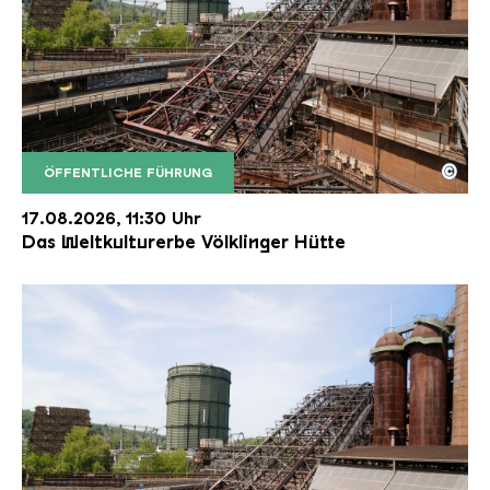
©
ÖFFENTLICHE FÜHRUNG
Der Erzschrägaufzug der Völklinger Hütte mit de
Copyright: Weltkulturerbe Völklinger Hütte | Karl 
17.08.2026, 11:30 Uhr
Das Weltkulturerbe Völklinger Hütte