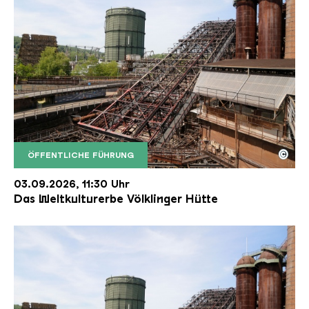
©
ÖFFENTLICHE FÜHRUNG
Der Erzschrägaufzug der Völklinger Hütte mit de
Copyright: Weltkulturerbe Völklinger Hütte | Karl 
03.09.2026, 11:30 Uhr
Das Weltkulturerbe Völklinger Hütte