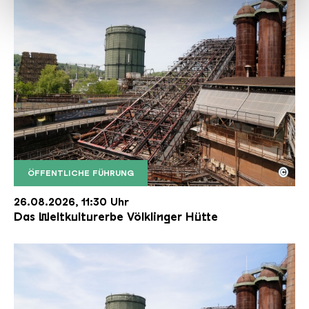
haben oder die sie im Rahmen Ihrer Nutzung der Dienste
gesammelt haben.
©
ÖFFENTLICHE FÜHRUNG
Der Erzschrägaufzug der Völklinger Hütte mit de
Copyright: Weltkulturerbe Völklinger Hütte | Karl 
26.08.2026, 11:30 Uhr
Das Weltkulturerbe Völklinger Hütte