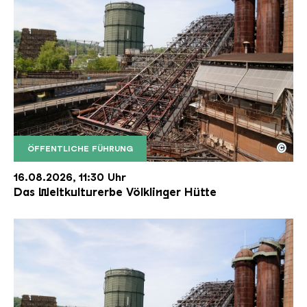
©
ÖFFENTLICHE FÜHRUNG
Der Erzschrägaufzug der Völklinger Hütte mit de
Copyright: Weltkulturerbe Völklinger Hütte | Karl 
16.08.2026, 11:30 Uhr
Das Weltkulturerbe Völklinger Hütte