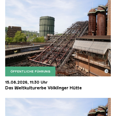
©
ÖFFENTLICHE FÜHRUNG
Der Erzschrägaufzug der Völklinger Hütte mit de
Copyright: Weltkulturerbe Völklinger Hütte | Karl 
15.08.2026, 11:30 Uhr
Das Weltkulturerbe Völklinger Hütte