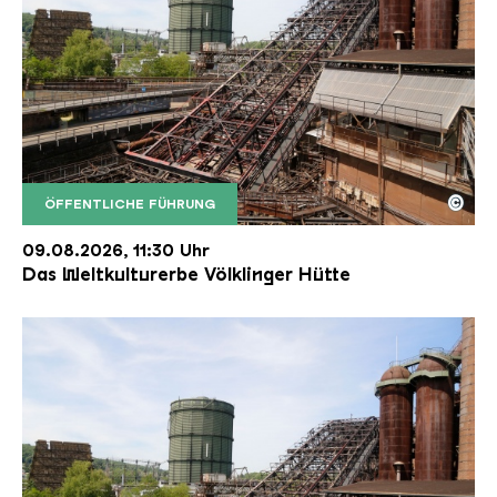
©
ÖFFENTLICHE FÜHRUNG
Der Erzschrägaufzug der Völklinger Hütte mit de
Copyright: Weltkulturerbe Völklinger Hütte | Karl 
09.08.2026, 11:30 Uhr
Das Weltkulturerbe Völklinger Hütte