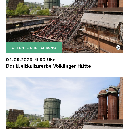
©
ÖFFENTLICHE FÜHRUNG
Der Erzschrägaufzug der Völklinger Hütte mit de
Copyright: Weltkulturerbe Völklinger Hütte | Karl 
04.09.2026, 11:30 Uhr
Das Weltkulturerbe Völklinger Hütte