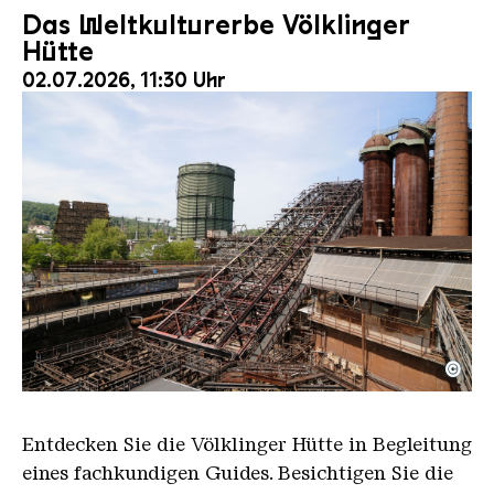
Das Weltkulturerbe Völklinger
Hütte
02.07.2026, 11:30 Uhr
©
Der Erzschrägaufzug der Völklinger Hütte mit de
Copyright: Weltkulturerbe Völklinger Hütte | Karl 
Entdecken Sie die Völklinger Hütte in Begleitung
eines fachkundigen Guides. Besichtigen Sie die