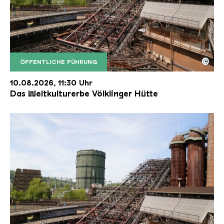
©
ÖFFENTLICHE FÜHRUNG
Der Erzschrägaufzug der Völklinger Hütte mit de
Copyright: Weltkulturerbe Völklinger Hütte | Karl 
10.08.2026, 11:30 Uhr
Das Weltkulturerbe Völklinger Hütte