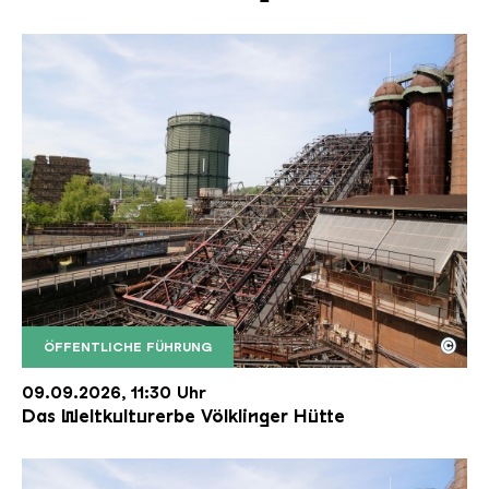
©
ÖFFENTLICHE FÜHRUNG
Der Erzschrägaufzug der Völklinger Hütte mit de
Copyright: Weltkulturerbe Völklinger Hütte | Karl 
09.09.2026, 11:30 Uhr
Das Weltkulturerbe Völklinger Hütte