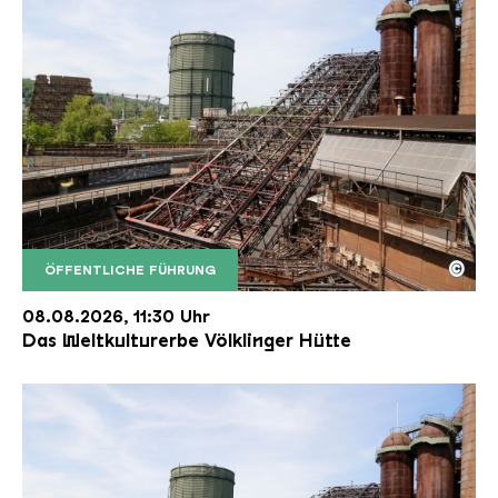
©
ÖFFENTLICHE FÜHRUNG
Der Erzschrägaufzug der Völklinger Hütte mit de
Copyright: Weltkulturerbe Völklinger Hütte | Karl 
08.08.2026, 11:30 Uhr
Das Weltkulturerbe Völklinger Hütte