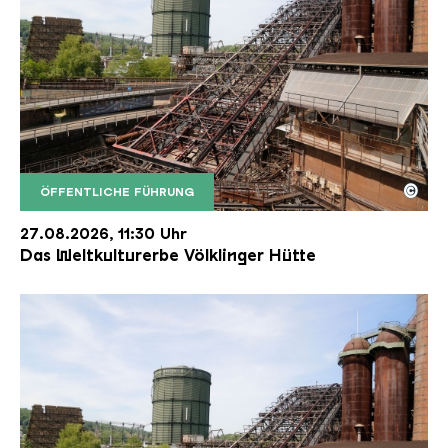
©
ÖFFENTLICHE FÜHRUNG
Der Erzschrägaufzug der Völklinger Hütte mit de
Copyright: Weltkulturerbe Völklinger Hütte | Karl 
27.08.2026, 11:30 Uhr
Das Weltkulturerbe Völklinger Hütte