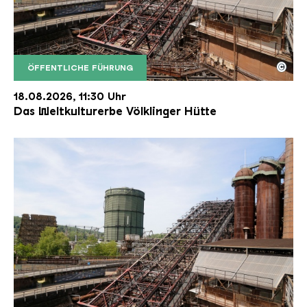
©
ÖFFENTLICHE FÜHRUNG
Der Erzschrägaufzug der Völklinger Hütte mit de
Copyright: Weltkulturerbe Völklinger Hütte | Karl 
18.08.2026, 11:30 Uhr
Das Weltkulturerbe Völklinger Hütte