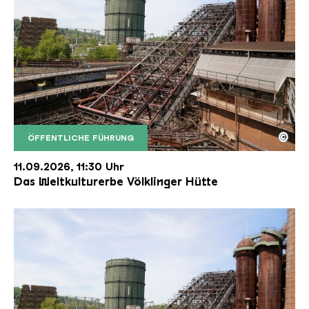
©
ÖFFENTLICHE FÜHRUNG
Der Erzschrägaufzug der Völklinger Hütte mit de
Copyright: Weltkulturerbe Völklinger Hütte | Karl 
11.09.2026, 11:30 Uhr
Das Weltkulturerbe Völklinger Hütte