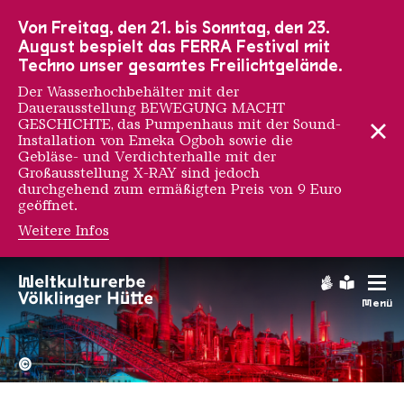
Zur Hauptnavigation
Zur Suche
Zum Inhalt
Zur Fußnavigation
Von Freitag, den 21. bis Sonntag, den 23.
August bespielt das FERRA Festival mit
Techno unser gesamtes Freilichtgelände.
Der Wasserhochbehälter mit der
Dauerausstellung BEWEGUNG MACHT
GESCHICHTE, das Pumpenhaus mit der Sound-
Installation von Emeka Ogboh sowie die
Gebläse- und Verdichterhalle mit der
Großausstellung X-RAY sind jedoch
durchgehend zum ermäßigten Preis von 9 Euro
geöffnet.
Weitere Infos
Gebärdens
Leichte
Menü
Hochofengruppe in Rot
Copyright: Weltkulturerbe 
©