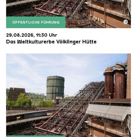
©
ÖFFENTLICHE FÜHRUNG
Der Erzschrägaufzug der Völklinger Hütte mit de
Copyright: Weltkulturerbe Völklinger Hütte | Karl 
29.08.2026, 11:30 Uhr
Das Weltkulturerbe Völklinger Hütte