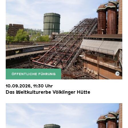
©
ÖFFENTLICHE FÜHRUNG
Der Erzschrägaufzug der Völklinger Hütte mit de
Copyright: Weltkulturerbe Völklinger Hütte | Karl 
10.09.2026, 11:30 Uhr
Das Weltkulturerbe Völklinger Hütte