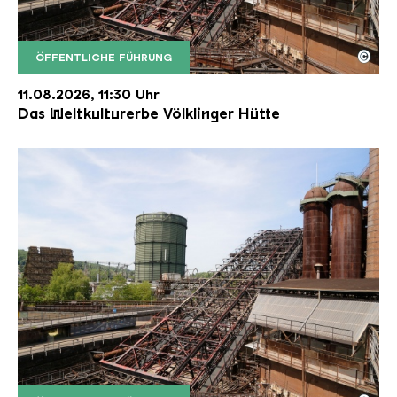
©
ÖFFENTLICHE FÜHRUNG
Der Erzschrägaufzug der Völklinger Hütte mit de
Copyright: Weltkulturerbe Völklinger Hütte | Karl 
11.08.2026, 11:30 Uhr
Das Weltkulturerbe Völklinger Hütte