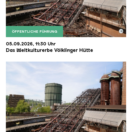
©
ÖFFENTLICHE FÜHRUNG
Der Erzschrägaufzug der Völklinger Hütte mit de
Copyright: Weltkulturerbe Völklinger Hütte | Karl 
05.09.2026, 11:30 Uhr
Das Weltkulturerbe Völklinger Hütte