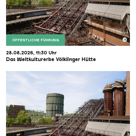
©
ÖFFENTLICHE FÜHRUNG
Der Erzschrägaufzug der Völklinger Hütte mit de
Copyright: Weltkulturerbe Völklinger Hütte | Karl 
28.08.2026, 11:30 Uhr
Das Weltkulturerbe Völklinger Hütte