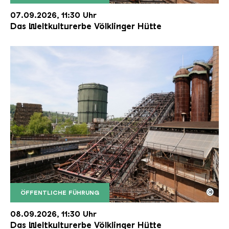
Der Erzschrägaufzug der Völklinger Hütte mit de
Copyright: Weltkulturerbe Völklinger Hütte | Karl 
07.09.2026, 11:30 Uhr
Das Weltkulturerbe Völklinger Hütte
©
ÖFFENTLICHE FÜHRUNG
Der Erzschrägaufzug der Völklinger Hütte mit de
Copyright: Weltkulturerbe Völklinger Hütte | Karl 
08.09.2026, 11:30 Uhr
Das Weltkulturerbe Völklinger Hütte