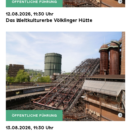
©
ÖFFENTLICHE FÜHRUNG
Der Erzschrägaufzug der Völklinger Hütte mit de
Copyright: Weltkulturerbe Völklinger Hütte | Karl 
12.08.2026, 11:30 Uhr
Das Weltkulturerbe Völklinger Hütte
©
ÖFFENTLICHE FÜHRUNG
Der Erzschrägaufzug der Völklinger Hütte mit de
Copyright: Weltkulturerbe Völklinger Hütte | Karl 
13.08.2026, 11:30 Uhr