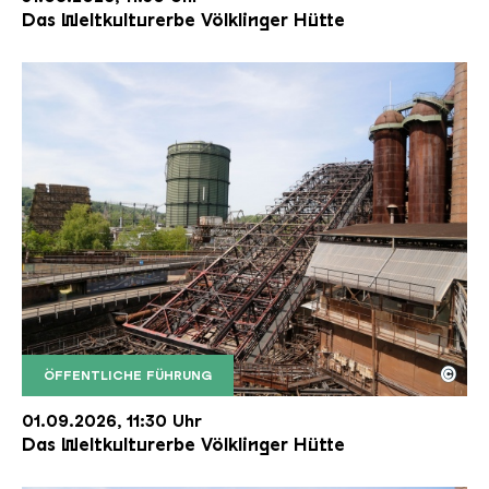
Das Weltkulturerbe Völklinger Hütte
©
ÖFFENTLICHE FÜHRUNG
Der Erzschrägaufzug der Völklinger Hütte mit de
Copyright: Weltkulturerbe Völklinger Hütte | Karl 
01.09.2026, 11:30 Uhr
Das Weltkulturerbe Völklinger Hütte