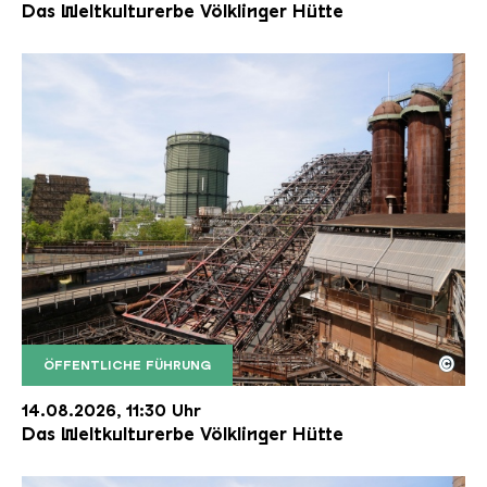
Das Weltkulturerbe Völklinger Hütte
©
ÖFFENTLICHE FÜHRUNG
Der Erzschrägaufzug der Völklinger Hütte mit de
Copyright: Weltkulturerbe Völklinger Hütte | Karl 
14.08.2026, 11:30 Uhr
Das Weltkulturerbe Völklinger Hütte