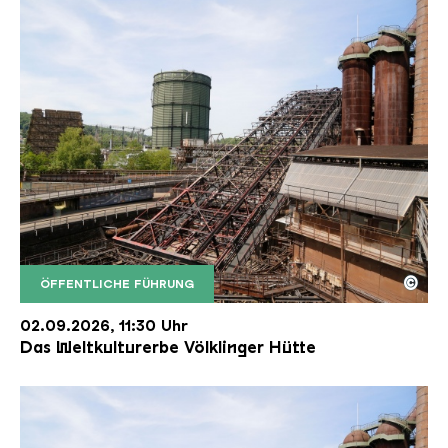
©
ÖFFENTLICHE FÜHRUNG
Der Erzschrägaufzug der Völklinger Hütte mit de
Copyright: Weltkulturerbe Völklinger Hütte | Karl 
02.09.2026, 11:30 Uhr
Das Weltkulturerbe Völklinger Hütte