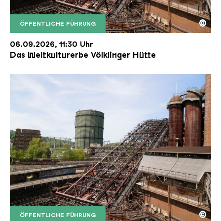
©
ÖFFENTLICHE FÜHRUNG
Der Erzschrägaufzug der Völklinger Hütte mit de
Copyright: Weltkulturerbe Völklinger Hütte | Karl 
06.09.2026, 11:30 Uhr
Das Weltkulturerbe Völklinger Hütte
©
ÖFFENTLICHE FÜHRUNG