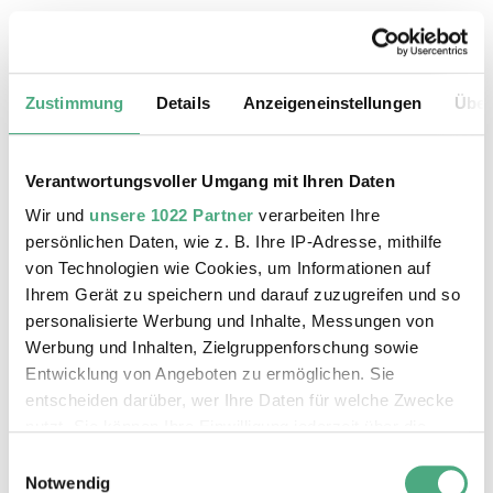
20.08.2026, 11:30 Uhr
Das Weltkulturerbe Völklinger Hütte
Zustimmung
Details
Anzeigeneinstellungen
Über
Verantwortungsvoller Umgang mit Ihren Daten
Wir und
unsere 1022 Partner
verarbeiten Ihre
persönlichen Daten, wie z. B. Ihre IP-Adresse, mithilfe
von Technologien wie Cookies, um Informationen auf
Ihrem Gerät zu speichern und darauf zuzugreifen und so
personalisierte Werbung und Inhalte, Messungen von
Werbung und Inhalten, Zielgruppenforschung sowie
Entwicklung von Angeboten zu ermöglichen. Sie
entscheiden darüber, wer Ihre Daten für welche Zwecke
©
ÖFFENTLICHE FÜHRUNG
Der Erzschrägaufzug der Völklinger Hütte mit de
Copyright: Weltkulturerbe Völklinger Hütte | Karl 
nutzt. Sie können Ihre Einwilligung jederzeit über die
24.08.2026, 11:30 Uhr
Cookie-Erklärung oder durch Klicken auf das Privacy
Einwilligungsauswahl
Das Weltkulturerbe Völklinger Hütte
Trigger Symbol ändern oder widerrufen
Notwendig