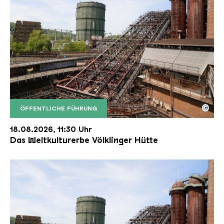
©
ÖFFENTLICHE FÜHRUNG
Der Erzschrägaufzug der Völklinger Hütte mit de
Copyright: Weltkulturerbe Völklinger Hütte | Karl 
18.08.2026, 11:30 Uhr
Das Weltkulturerbe Völklinger Hütte