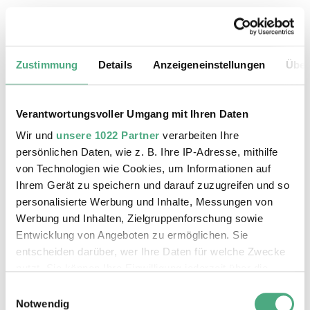
25.08.2026, 11:30 Uhr
Das Weltkulturerbe Völklinger Hütte
Zustimmung
Details
Anzeigeneinstellungen
Über
Verantwortungsvoller Umgang mit Ihren Daten
Wir und
unsere 1022 Partner
verarbeiten Ihre
persönlichen Daten, wie z. B. Ihre IP-Adresse, mithilfe
von Technologien wie Cookies, um Informationen auf
Ihrem Gerät zu speichern und darauf zuzugreifen und so
personalisierte Werbung und Inhalte, Messungen von
Werbung und Inhalten, Zielgruppenforschung sowie
Entwicklung von Angeboten zu ermöglichen. Sie
entscheiden darüber, wer Ihre Daten für welche Zwecke
©
ÖFFENTLICHE FÜHRUNG
Der Erzschrägaufzug der Völklinger Hütte mit de
Copyright: Weltkulturerbe Völklinger Hütte | Karl 
nutzt. Sie können Ihre Einwilligung jederzeit über die
26.08.2026, 11:30 Uhr
Cookie-Erklärung oder durch Klicken auf das Privacy
Einwilligungsauswahl
Das Weltkulturerbe Völklinger Hütte
Trigger Symbol ändern oder widerrufen
Notwendig