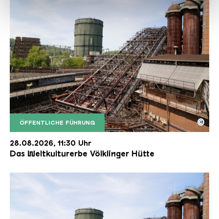
haben oder die sie im Rahmen Ihrer Nutzung der Dienste
gesammelt haben.
©
ÖFFENTLICHE FÜHRUNG
Der Erzschrägaufzug der Völklinger Hütte mit de
Copyright: Weltkulturerbe Völklinger Hütte | Karl 
28.08.2026, 11:30 Uhr
Das Weltkulturerbe Völklinger Hütte