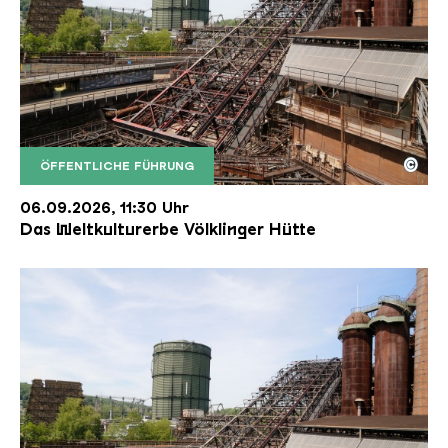
©
ÖFFENTLICHE FÜHRUNG
Der Erzschrägaufzug der Völklinger Hütte mit de
Copyright: Weltkulturerbe Völklinger Hütte | Karl 
06.09.2026, 11:30 Uhr
Das Weltkulturerbe Völklinger Hütte