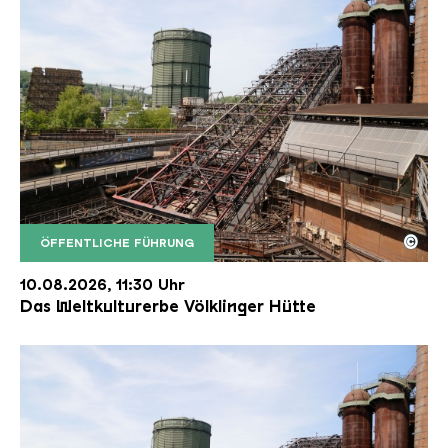
©
ÖFFENTLICHE FÜHRUNG
Der Erzschrägaufzug der Völklinger Hütte mit de
Copyright: Weltkulturerbe Völklinger Hütte | Karl 
10.08.2026, 11:30 Uhr
Das Weltkulturerbe Völklinger Hütte