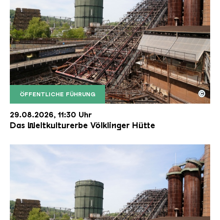
©
ÖFFENTLICHE FÜHRUNG
Der Erzschrägaufzug der Völklinger Hütte mit de
Copyright: Weltkulturerbe Völklinger Hütte | Karl 
29.08.2026, 11:30 Uhr
Das Weltkulturerbe Völklinger Hütte