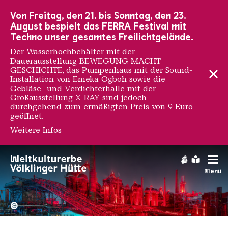
Zur Hauptnavigation
Zur Suche
Zum Inhalt
Zur Fußnavigation
Von Freitag, den 21. bis Sonntag, den 23.
August bespielt das FERRA Festival mit
Techno unser gesamtes Freilichtgelände.
Der Wasserhochbehälter mit der
Dauerausstellung BEWEGUNG MACHT
GESCHICHTE, das Pumpenhaus mit der Sound-
Installation von Emeka Ogboh sowie die
Gebläse- und Verdichterhalle mit der
Großausstellung X-RAY sind jedoch
durchgehend zum ermäßigten Preis von 9 Euro
geöffnet.
Weitere Infos
Gebärdens
Leichte
Menü
Hochofengruppe in Rot
Copyright: Weltkulturerbe 
©