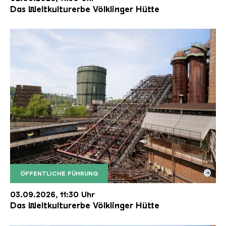
Das Weltkulturerbe Völklinger Hütte
©
ÖFFENTLICHE FÜHRUNG
Der Erzschrägaufzug der Völklinger Hütte mit de
Copyright: Weltkulturerbe Völklinger Hütte | Karl 
03.09.2026, 11:30 Uhr
Das Weltkulturerbe Völklinger Hütte