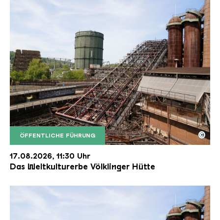
©
ÖFFENTLICHE FÜHRUNG
Der Erzschrägaufzug der Völklinger Hütte mit de
Copyright: Weltkulturerbe Völklinger Hütte | Karl 
17.08.2026, 11:30 Uhr
Das Weltkulturerbe Völklinger Hütte