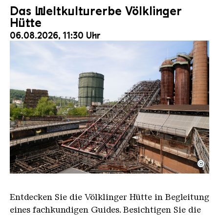
Das Weltkulturerbe Völklinger
Hütte
06.08.2026, 11:30 Uhr
©
Der Erzschrägaufzug der Völklinger Hütte mit de
Copyright: Weltkulturerbe Völklinger Hütte | Karl 
Entdecken Sie die Völklinger Hütte in Begleitung
eines fachkundigen Guides. Besichtigen Sie die