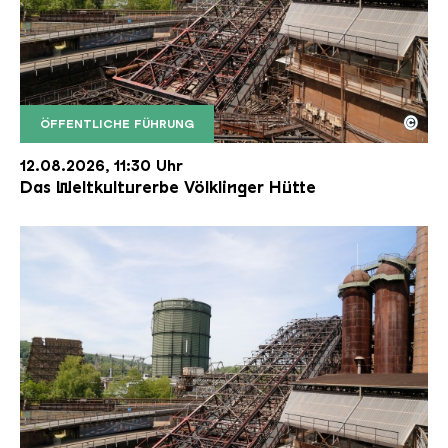
©
ÖFFENTLICHE FÜHRUNG
Der Erzschrägaufzug der Völklinger Hütte mit de
Copyright: Weltkulturerbe Völklinger Hütte | Karl 
12.08.2026, 11:30 Uhr
Das Weltkulturerbe Völklinger Hütte