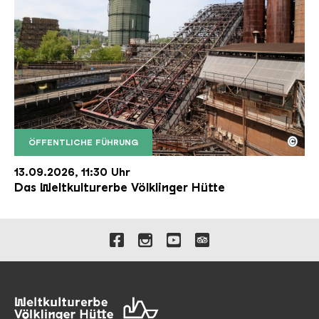
©
ÖFFENTLICHE FÜHRUNG
Der Erzschrägaufzug der Völklinger Hütte mit de
Copyright: Weltkulturerbe Völklinger Hütte | Karl 
13.09.2026, 11:30 Uhr
Das Weltkulturerbe Völklinger Hütte
Verlinkungen zu unseren 