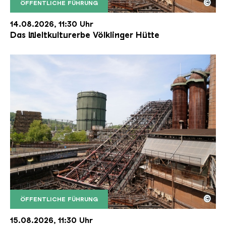
©
ÖFFENTLICHE FÜHRUNG
Der Erzschrägaufzug der Völklinger Hütte mit de
Copyright: Weltkulturerbe Völklinger Hütte | Karl 
14.08.2026, 11:30 Uhr
Das Weltkulturerbe Völklinger Hütte
©
ÖFFENTLICHE FÜHRUNG
Der Erzschrägaufzug der Völklinger Hütte mit de
Copyright: Weltkulturerbe Völklinger Hütte | Karl 
15.08.2026, 11:30 Uhr