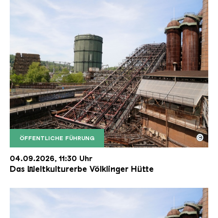
©
ÖFFENTLICHE FÜHRUNG
Der Erzschrägaufzug der Völklinger Hütte mit de
Copyright: Weltkulturerbe Völklinger Hütte | Karl 
04.09.2026, 11:30 Uhr
Das Weltkulturerbe Völklinger Hütte