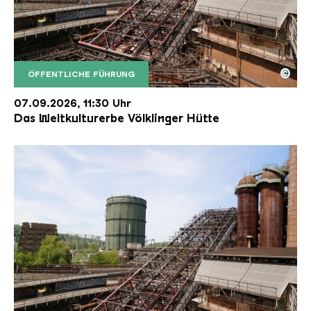
©
ÖFFENTLICHE FÜHRUNG
Der Erzschrägaufzug der Völklinger Hütte mit de
Copyright: Weltkulturerbe Völklinger Hütte | Karl 
07.09.2026, 11:30 Uhr
Das Weltkulturerbe Völklinger Hütte