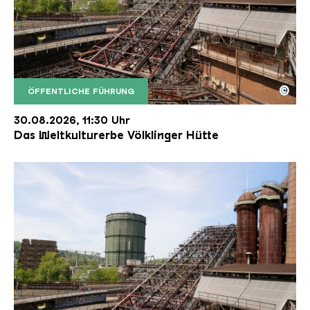
©
ÖFFENTLICHE FÜHRUNG
Der Erzschrägaufzug der Völklinger Hütte mit de
Copyright: Weltkulturerbe Völklinger Hütte | Karl 
30.08.2026, 11:30 Uhr
Das Weltkulturerbe Völklinger Hütte