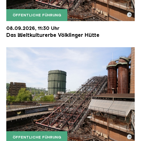
©
ÖFFENTLICHE FÜHRUNG
Der Erzschrägaufzug der Völklinger Hütte mit de
Copyright: Weltkulturerbe Völklinger Hütte | Karl 
08.09.2026, 11:30 Uhr
Das Weltkulturerbe Völklinger Hütte
©
ÖFFENTLICHE FÜHRUNG