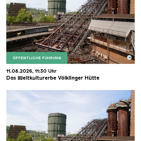
©
ÖFFENTLICHE FÜHRUNG
Der Erzschrägaufzug der Völklinger Hütte mit de
Copyright: Weltkulturerbe Völklinger Hütte | Karl 
11.08.2026, 11:30 Uhr
Das Weltkulturerbe Völklinger Hütte