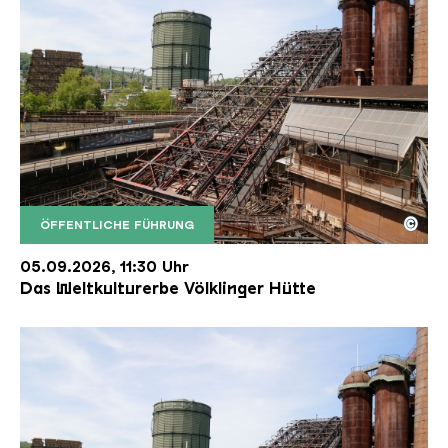
©
ÖFFENTLICHE FÜHRUNG
Der Erzschrägaufzug der Völklinger Hütte mit de
Copyright: Weltkulturerbe Völklinger Hütte | Karl 
05.09.2026, 11:30 Uhr
Das Weltkulturerbe Völklinger Hütte