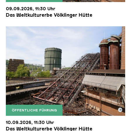
Der Erzschrägaufzug der Völklinger Hütte mit de
Copyright: Weltkulturerbe Völklinger Hütte | Karl 
09.09.2026, 11:30 Uhr
Das Weltkulturerbe Völklinger Hütte
©
ÖFFENTLICHE FÜHRUNG
Der Erzschrägaufzug der Völklinger Hütte mit de
Copyright: Weltkulturerbe Völklinger Hütte | Karl 
10.09.2026, 11:30 Uhr
Das Weltkulturerbe Völklinger Hütte