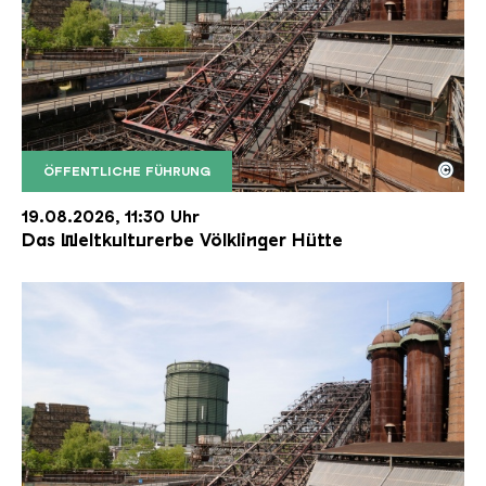
©
ÖFFENTLICHE FÜHRUNG
Der Erzschrägaufzug der Völklinger Hütte mit de
Copyright: Weltkulturerbe Völklinger Hütte | Karl 
19.08.2026, 11:30 Uhr
Das Weltkulturerbe Völklinger Hütte