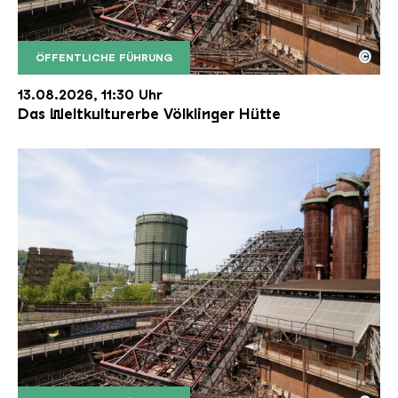
©
ÖFFENTLICHE FÜHRUNG
Der Erzschrägaufzug der Völklinger Hütte mit de
Copyright: Weltkulturerbe Völklinger Hütte | Karl 
13.08.2026, 11:30 Uhr
Das Weltkulturerbe Völklinger Hütte