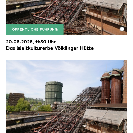
©
ÖFFENTLICHE FÜHRUNG
Der Erzschrägaufzug der Völklinger Hütte mit de
Copyright: Weltkulturerbe Völklinger Hütte | Karl 
20.08.2026, 11:30 Uhr
Das Weltkulturerbe Völklinger Hütte