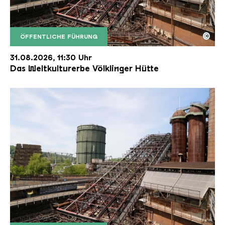
©
ÖFFENTLICHE FÜHRUNG
Der Erzschrägaufzug der Völklinger Hütte mit de
Copyright: Weltkulturerbe Völklinger Hütte | Karl 
31.08.2026, 11:30 Uhr
Das Weltkulturerbe Völklinger Hütte