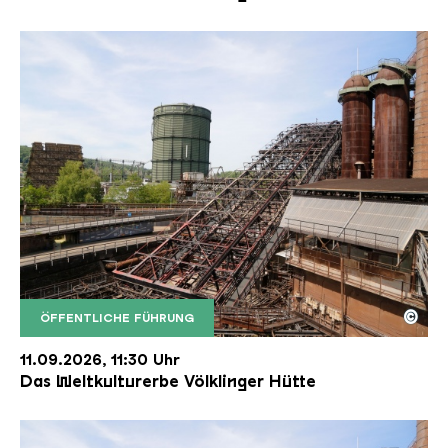
©
ÖFFENTLICHE FÜHRUNG
Der Erzschrägaufzug der Völklinger Hütte mit de
Copyright: Weltkulturerbe Völklinger Hütte | Karl 
11.09.2026, 11:30 Uhr
Das Weltkulturerbe Völklinger Hütte