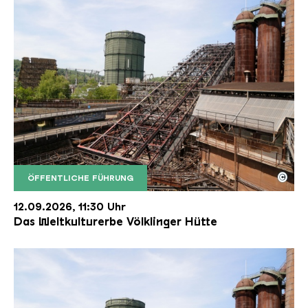
©
ÖFFENTLICHE FÜHRUNG
Der Erzschrägaufzug der Völklinger Hütte mit de
Copyright: Weltkulturerbe Völklinger Hütte | Karl 
12.09.2026, 11:30 Uhr
Das Weltkulturerbe Völklinger Hütte