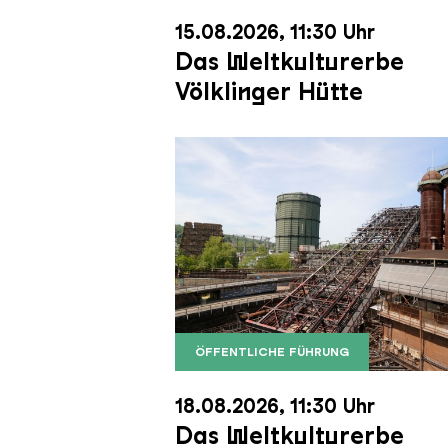
15.08.2026, 11:30 Uhr
Das Weltkulturerbe
Völklinger Hütte
ÖFFENTLICHE FÜHRUNG
Der Erzschrägaufzug der Völkli
Copyright: Weltkulturerbe Völkli
18.08.2026, 11:30 Uhr
Das Weltkulturerbe