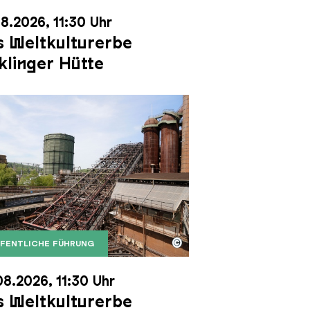
8.2026, 11:30 Uhr
 Weltkulturerbe
klinger Hütte
©
FENTLICHE FÜHRUNG
it dem Gasometer im Hintergrund
Karl Heinrich Veith
Erzschrägaufzug der Völklinger Hütte mit dem Gasom
right: Weltkulturerbe Völklinger Hütte | Karl Heinric
08.2026, 11:30 Uhr
 Weltkulturerbe