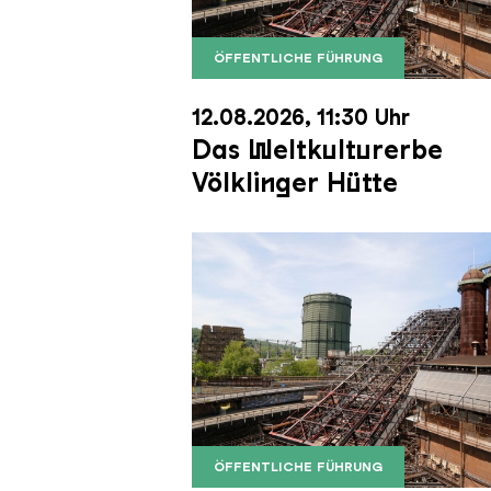
ÖFFENTLICHE FÜHRUNG
Der Erzschrägaufzug der Völkli
Copyright: Weltkulturerbe Völkli
12.08.2026, 11:30 Uhr
Das Weltkulturerbe
Völklinger Hütte
ÖFFENTLICHE FÜHRUNG
Der Erzschrägaufzug der Völkli
Copyright: Weltkulturerbe Völkli