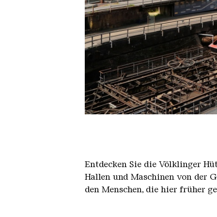
Der Erzschrägaufzug der Völkli
Copyright: Weltkulturerbe Völkli
Entdecken Sie die Völklinger Hu
Hallen und Maschinen von der Ge
den Menschen, die hier früher g