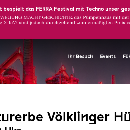
ust bespielt das FERRA Festival mit Techno unser ge
 BEWEGUNG MACHT GESCHICHTE, das Pumpenhaus mit der S
ng X-RAY sind jedoch durchgehend zum ermäßigten Preis vo
Ihr Besuch
Events
Fü
Hochofengruppe in Rot
Copyright: Weltkulturerbe 
urerbe Völklinger Hü