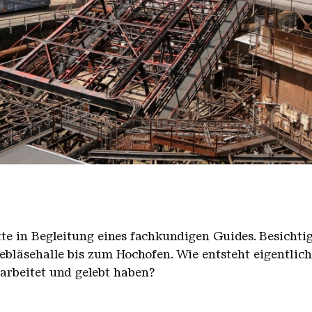
nger Hütte mit dem Gasometer im Hintergrund
nger Hütte | Karl Heinrich Veith
̈tte in Begleitung eines fachkundigen Guides. Besicht
bläsehalle bis zum Hochofen. Wie entsteht eigentlic
earbeitet und gelebt haben?