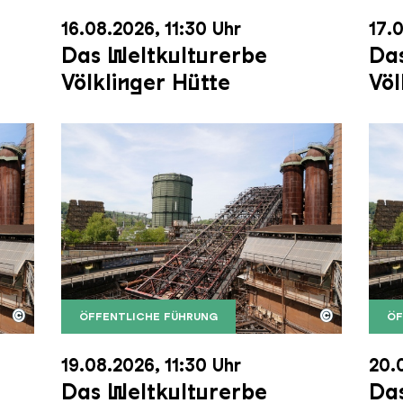
16.08.2026, 11:30 Uhr
17.0
Das Weltkulturerbe
Das
Völklinger Hütte
Völ
©
©
ÖFFENTLICHE FÜHRUNG
ÖF
nger Hütte mit dem Gasometer im Hintergrund
nger Hütte | Karl Heinrich Veith
Der Erzschrägaufzug der Völklinger Hütte m
Copyright: Weltkulturerbe Völklinger Hütte | 
Der 
Copy
19.08.2026, 11:30 Uhr
20.
Das Weltkulturerbe
Das