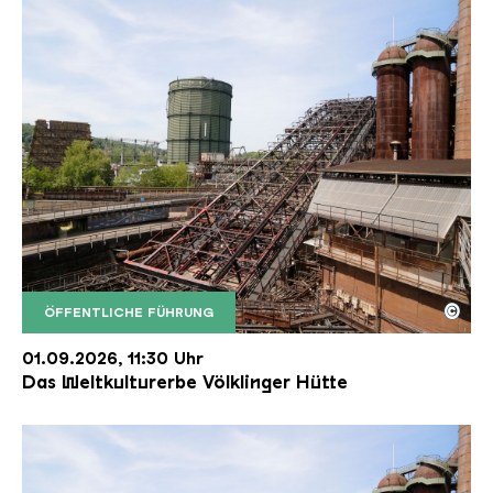
©
ÖFFENTLICHE FÜHRUNG
Der Erzschrägaufzug der Völklinger Hütte mit de
Copyright: Weltkulturerbe Völklinger Hütte | Karl 
01.09.2026, 11:30 Uhr
Das Weltkulturerbe Völklinger Hütte