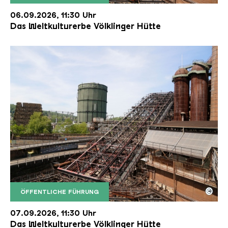
Der Erzschrägaufzug der Völklinger Hütte mit de
Copyright: Weltkulturerbe Völklinger Hütte | Karl 
06.09.2026, 11:30 Uhr
Das Weltkulturerbe Völklinger Hütte
©
ÖFFENTLICHE FÜHRUNG
Der Erzschrägaufzug der Völklinger Hütte mit de
Copyright: Weltkulturerbe Völklinger Hütte | Karl 
07.09.2026, 11:30 Uhr
Das Weltkulturerbe Völklinger Hütte