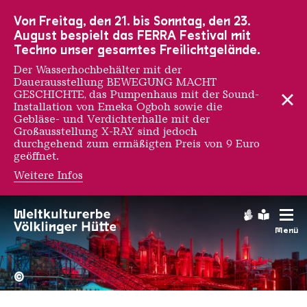
Zur Hauptnavigation
Zur Suche
Zum Inhalt
Zur Fußnavigation
Von Freitag, den 21. bis Sonntag, den 23.
August bespielt das FERRA Festival mit
Techno unser gesamtes Freilichtgelände.
Der Wasserhochbehälter mit der
Dauerausstellung BEWEGUNG MACHT
GESCHICHTE, das Pumpenhaus mit der Sound-
Installation von Emeka Ogboh sowie die
Gebläse- und Verdichterhalle mit der
Großausstellung X-RAY sind jedoch
durchgehend zum ermäßigten Preis von 9 Euro
geöffnet.
Weitere Infos
Gebärdens
Leichte
Menü
Hochofengruppe in Rot
Copyright: Weltkulturerbe 
©