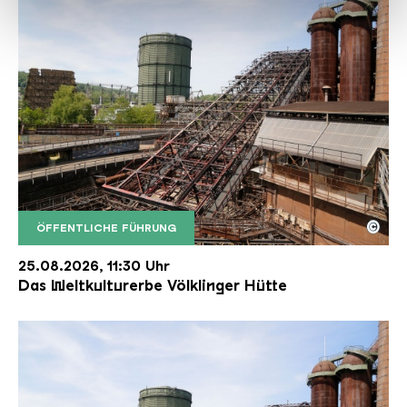
haben oder die sie im Rahmen Ihrer Nutzung der Dienste
gesammelt haben.
©
ÖFFENTLICHE FÜHRUNG
Der Erzschrägaufzug der Völklinger Hütte mit de
Copyright: Weltkulturerbe Völklinger Hütte | Karl 
25.08.2026, 11:30 Uhr
Das Weltkulturerbe Völklinger Hütte