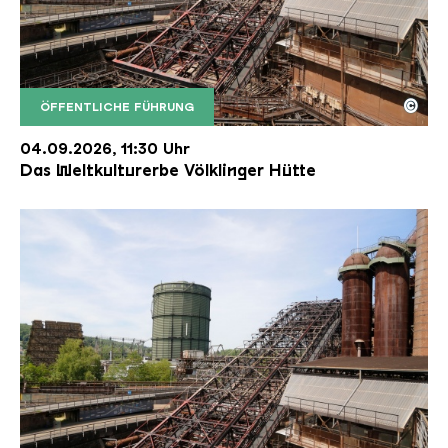
©
ÖFFENTLICHE FÜHRUNG
Der Erzschrägaufzug der Völklinger Hütte mit de
Copyright: Weltkulturerbe Völklinger Hütte | Karl 
04.09.2026, 11:30 Uhr
Das Weltkulturerbe Völklinger Hütte