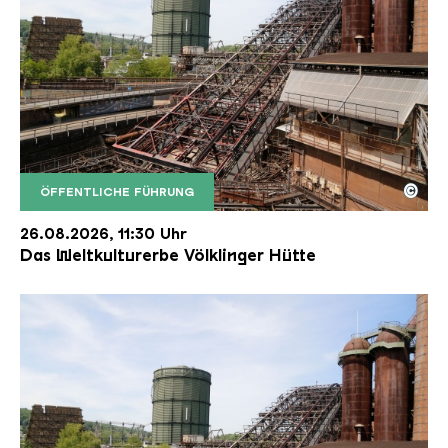
©
ÖFFENTLICHE FÜHRUNG
Der Erzschrägaufzug der Völklinger Hütte mit de
Copyright: Weltkulturerbe Völklinger Hütte | Karl 
26.08.2026, 11:30 Uhr
Das Weltkulturerbe Völklinger Hütte