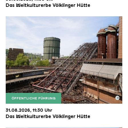
Das Weltkulturerbe Völklinger Hütte
©
ÖFFENTLICHE FÜHRUNG
Der Erzschrägaufzug der Völklinger Hütte mit de
Copyright: Weltkulturerbe Völklinger Hütte | Karl 
31.08.2026, 11:30 Uhr
Das Weltkulturerbe Völklinger Hütte