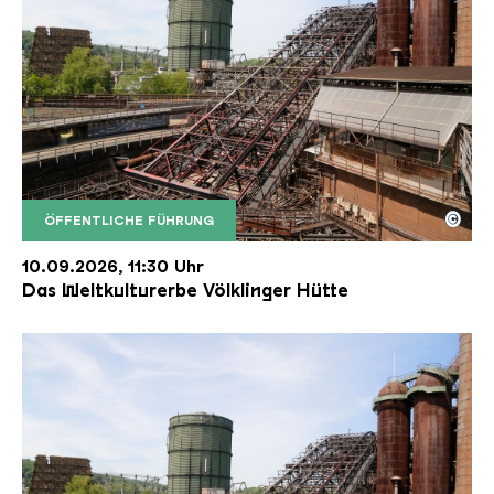
©
ÖFFENTLICHE FÜHRUNG
Der Erzschrägaufzug der Völklinger Hütte mit de
Copyright: Weltkulturerbe Völklinger Hütte | Karl 
10.09.2026, 11:30 Uhr
Das Weltkulturerbe Völklinger Hütte