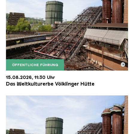
©
ÖFFENTLICHE FÜHRUNG
Der Erzschrägaufzug der Völklinger Hütte mit de
Copyright: Weltkulturerbe Völklinger Hütte | Karl 
15.08.2026, 11:30 Uhr
Das Weltkulturerbe Völklinger Hütte