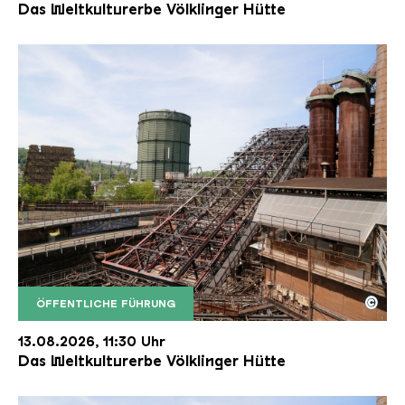
Das Weltkulturerbe Völklinger Hütte
©
ÖFFENTLICHE FÜHRUNG
Der Erzschrägaufzug der Völklinger Hütte mit de
Copyright: Weltkulturerbe Völklinger Hütte | Karl 
13.08.2026, 11:30 Uhr
Das Weltkulturerbe Völklinger Hütte