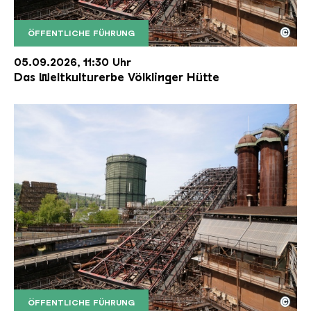
©
ÖFFENTLICHE FÜHRUNG
Der Erzschrägaufzug der Völklinger Hütte mit de
Copyright: Weltkulturerbe Völklinger Hütte | Karl 
05.09.2026, 11:30 Uhr
Das Weltkulturerbe Völklinger Hütte
©
ÖFFENTLICHE FÜHRUNG