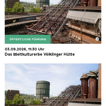
©
ÖFFENTLICHE FÜHRUNG
Der Erzschrägaufzug der Völklinger Hütte mit de
Copyright: Weltkulturerbe Völklinger Hütte | Karl 
03.09.2026, 11:30 Uhr
Das Weltkulturerbe Völklinger Hütte