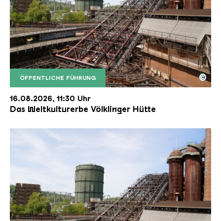
©
ÖFFENTLICHE FÜHRUNG
Der Erzschrägaufzug der Völklinger Hütte mit de
Copyright: Weltkulturerbe Völklinger Hütte | Karl 
16.08.2026, 11:30 Uhr
Das Weltkulturerbe Völklinger Hütte