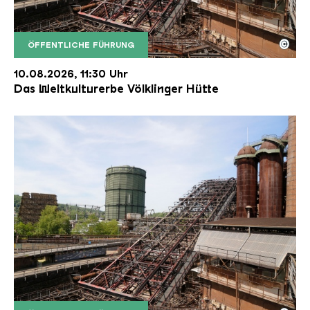
©
ÖFFENTLICHE FÜHRUNG
Der Erzschrägaufzug der Völklinger Hütte mit de
Copyright: Weltkulturerbe Völklinger Hütte | Karl 
10.08.2026, 11:30 Uhr
Das Weltkulturerbe Völklinger Hütte