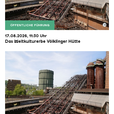
©
ÖFFENTLICHE FÜHRUNG
Der Erzschrägaufzug der Völklinger Hütte mit de
Copyright: Weltkulturerbe Völklinger Hütte | Karl 
17.08.2026, 11:30 Uhr
Das Weltkulturerbe Völklinger Hütte