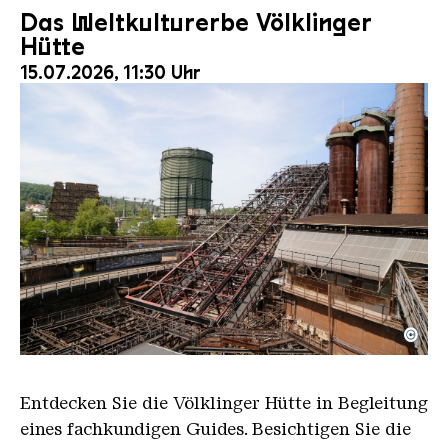
Das Weltkulturerbe Völklinger
Hütte
15.07.2026, 11:30 Uhr
©
Der Erzschrägaufzug der Völklinger Hütte mit de
Copyright: Weltkulturerbe Völklinger Hütte | Karl 
Entdecken Sie die Völklinger Hütte in Begleitung
eines fachkundigen Guides. Besichtigen Sie die