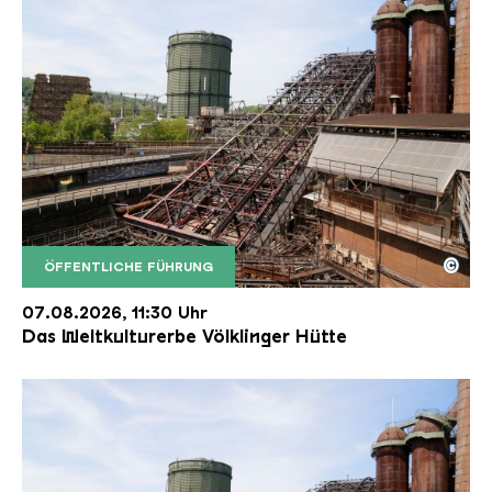
©
ÖFFENTLICHE FÜHRUNG
Der Erzschrägaufzug der Völklinger Hütte mit de
Copyright: Weltkulturerbe Völklinger Hütte | Karl 
07.08.2026, 11:30 Uhr
Das Weltkulturerbe Völklinger Hütte