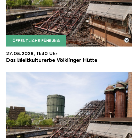
©
ÖFFENTLICHE FÜHRUNG
Der Erzschrägaufzug der Völklinger Hütte mit de
Copyright: Weltkulturerbe Völklinger Hütte | Karl 
27.08.2026, 11:30 Uhr
Das Weltkulturerbe Völklinger Hütte