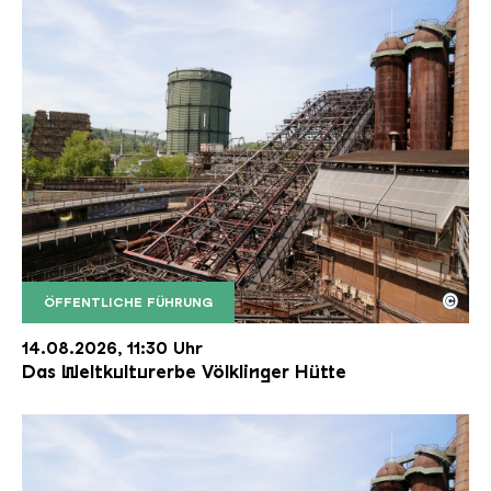
©
ÖFFENTLICHE FÜHRUNG
Der Erzschrägaufzug der Völklinger Hütte mit de
Copyright: Weltkulturerbe Völklinger Hütte | Karl 
14.08.2026, 11:30 Uhr
Das Weltkulturerbe Völklinger Hütte