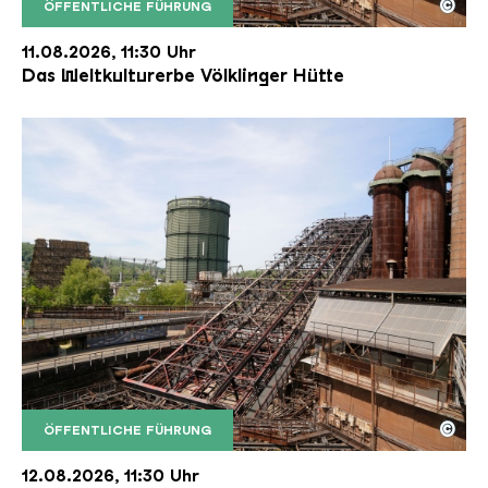
©
ÖFFENTLICHE FÜHRUNG
Der Erzschrägaufzug der Völklinger Hütte mit de
Copyright: Weltkulturerbe Völklinger Hütte | Karl 
11.08.2026, 11:30 Uhr
Das Weltkulturerbe Völklinger Hütte
©
ÖFFENTLICHE FÜHRUNG
Der Erzschrägaufzug der Völklinger Hütte mit de
Copyright: Weltkulturerbe Völklinger Hütte | Karl 
12.08.2026, 11:30 Uhr