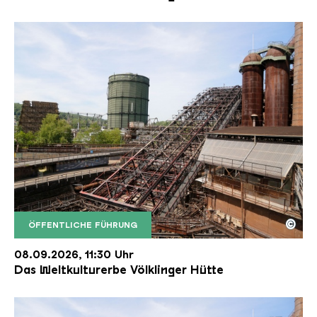
©
ÖFFENTLICHE FÜHRUNG
Der Erzschrägaufzug der Völklinger Hütte mit de
Copyright: Weltkulturerbe Völklinger Hütte | Karl 
08.09.2026, 11:30 Uhr
Das Weltkulturerbe Völklinger Hütte