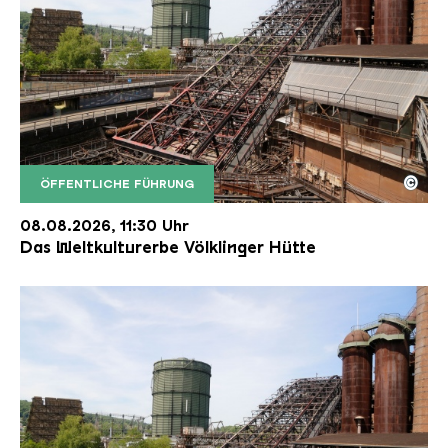
©
ÖFFENTLICHE FÜHRUNG
Der Erzschrägaufzug der Völklinger Hütte mit de
Copyright: Weltkulturerbe Völklinger Hütte | Karl 
08.08.2026, 11:30 Uhr
Das Weltkulturerbe Völklinger Hütte