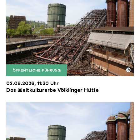
©
ÖFFENTLICHE FÜHRUNG
Der Erzschrägaufzug der Völklinger Hütte mit de
Copyright: Weltkulturerbe Völklinger Hütte | Karl 
02.09.2026, 11:30 Uhr
Das Weltkulturerbe Völklinger Hütte