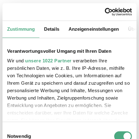
19.08.2026, 11:30 Uhr
Das Weltkulturerbe Völklinger Hütte
Zustimmung
Details
Anzeigeneinstellungen
Über
Verantwortungsvoller Umgang mit Ihren Daten
Wir und
unsere 1022 Partner
verarbeiten Ihre
persönlichen Daten, wie z. B. Ihre IP-Adresse, mithilfe
von Technologien wie Cookies, um Informationen auf
Ihrem Gerät zu speichern und darauf zuzugreifen und so
personalisierte Werbung und Inhalte, Messungen von
Werbung und Inhalten, Zielgruppenforschung sowie
Entwicklung von Angeboten zu ermöglichen. Sie
entscheiden darüber, wer Ihre Daten für welche Zwecke
©
ÖFFENTLICHE FÜHRUNG
Der Erzschrägaufzug der Völklinger Hütte mit de
Copyright: Weltkulturerbe Völklinger Hütte | Karl 
nutzt. Sie können Ihre Einwilligung jederzeit über die
20.08.2026, 11:30 Uhr
Cookie-Erklärung oder durch Klicken auf das Privacy
Einwilligungsauswahl
Das Weltkulturerbe Völklinger Hütte
Trigger Symbol ändern oder widerrufen
Notwendig