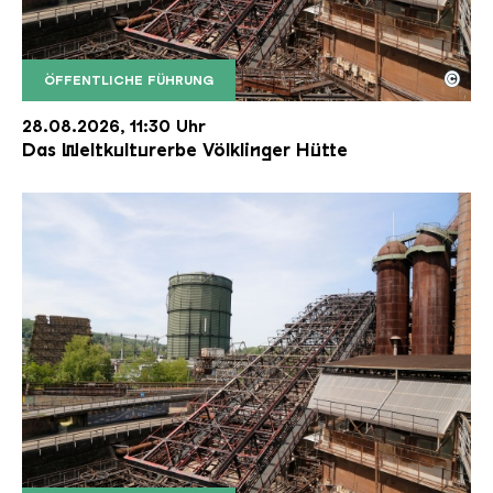
©
ÖFFENTLICHE FÜHRUNG
Der Erzschrägaufzug der Völklinger Hütte mit de
Copyright: Weltkulturerbe Völklinger Hütte | Karl 
28.08.2026, 11:30 Uhr
Das Weltkulturerbe Völklinger Hütte