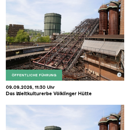
©
ÖFFENTLICHE FÜHRUNG
Der Erzschrägaufzug der Völklinger Hütte mit de
Copyright: Weltkulturerbe Völklinger Hütte | Karl 
09.09.2026, 11:30 Uhr
Das Weltkulturerbe Völklinger Hütte