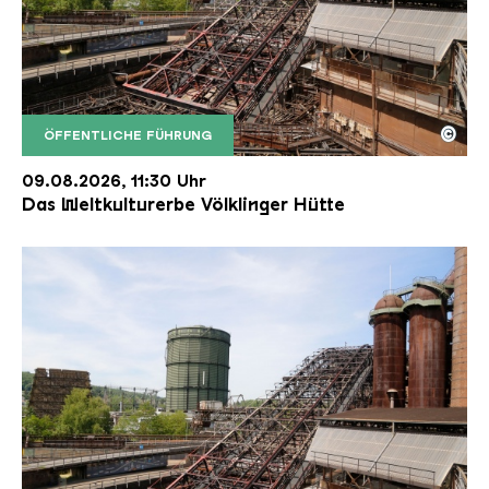
©
ÖFFENTLICHE FÜHRUNG
Der Erzschrägaufzug der Völklinger Hütte mit de
Copyright: Weltkulturerbe Völklinger Hütte | Karl 
09.08.2026, 11:30 Uhr
Das Weltkulturerbe Völklinger Hütte