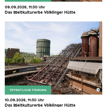
Der Erzschrägaufzug der Völklinger Hütte mit de
Copyright: Weltkulturerbe Völklinger Hütte | Karl 
09.09.2026, 11:30 Uhr
Das Weltkulturerbe Völklinger Hütte
©
ÖFFENTLICHE FÜHRUNG
Der Erzschrägaufzug der Völklinger Hütte mit de
Copyright: Weltkulturerbe Völklinger Hütte | Karl 
10.09.2026, 11:30 Uhr
Das Weltkulturerbe Völklinger Hütte