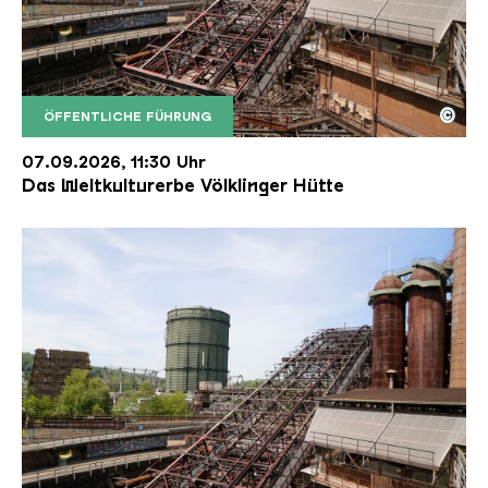
©
ÖFFENTLICHE FÜHRUNG
Der Erzschrägaufzug der Völklinger Hütte mit de
Copyright: Weltkulturerbe Völklinger Hütte | Karl 
07.09.2026, 11:30 Uhr
Das Weltkulturerbe Völklinger Hütte