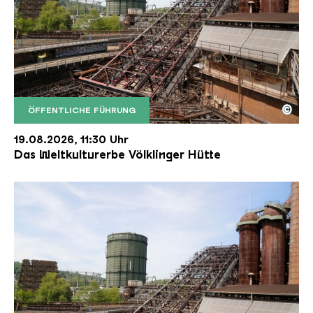
©
ÖFFENTLICHE FÜHRUNG
Der Erzschrägaufzug der Völklinger Hütte mit de
Copyright: Weltkulturerbe Völklinger Hütte | Karl 
19.08.2026, 11:30 Uhr
Das Weltkulturerbe Völklinger Hütte