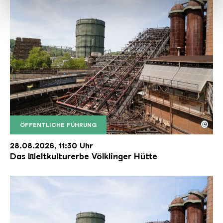
haben oder die sie im Rahmen Ihrer Nutzung der Dienste
gesammelt haben.
©
ÖFFENTLICHE FÜHRUNG
Der Erzschrägaufzug der Völklinger Hütte mit de
Copyright: Weltkulturerbe Völklinger Hütte | Karl 
28.08.2026, 11:30 Uhr
Das Weltkulturerbe Völklinger Hütte