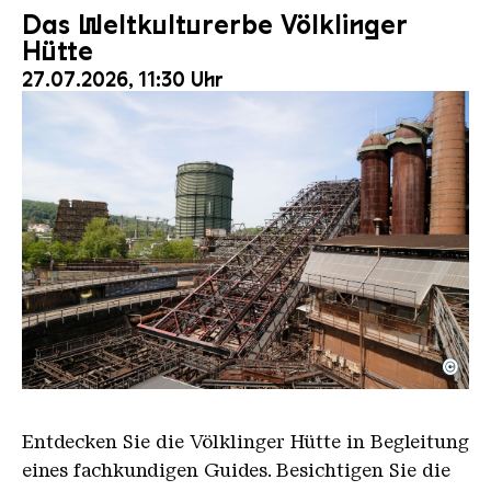
Das Weltkulturerbe Völklinger
Hütte
27.07.2026, 11:30 Uhr
©
Der Erzschrägaufzug der Völklinger Hütte mit de
Copyright: Weltkulturerbe Völklinger Hütte | Karl 
Entdecken Sie die Völklinger Hütte in Begleitung
eines fachkundigen Guides. Besichtigen Sie die