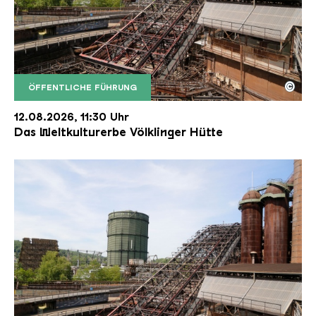
©
ÖFFENTLICHE FÜHRUNG
Der Erzschrägaufzug der Völklinger Hütte mit de
Copyright: Weltkulturerbe Völklinger Hütte | Karl 
12.08.2026, 11:30 Uhr
Das Weltkulturerbe Völklinger Hütte