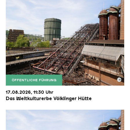
©
ÖFFENTLICHE FÜHRUNG
Der Erzschrägaufzug der Völklinger Hütte mit de
Copyright: Weltkulturerbe Völklinger Hütte | Karl 
17.08.2026, 11:30 Uhr
Das Weltkulturerbe Völklinger Hütte