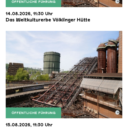
©
ÖFFENTLICHE FÜHRUNG
Der Erzschrägaufzug der Völklinger Hütte mit de
Copyright: Weltkulturerbe Völklinger Hütte | Karl 
14.08.2026, 11:30 Uhr
Das Weltkulturerbe Völklinger Hütte
©
ÖFFENTLICHE FÜHRUNG
Der Erzschrägaufzug der Völklinger Hütte mit de
Copyright: Weltkulturerbe Völklinger Hütte | Karl 
15.08.2026, 11:30 Uhr