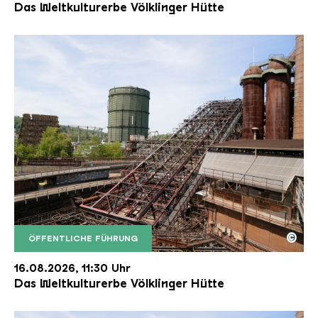
Das Weltkulturerbe Völklinger Hütte
©
ÖFFENTLICHE FÜHRUNG
Der Erzschrägaufzug der Völklinger Hütte mit de
Copyright: Weltkulturerbe Völklinger Hütte | Karl 
16.08.2026, 11:30 Uhr
Das Weltkulturerbe Völklinger Hütte