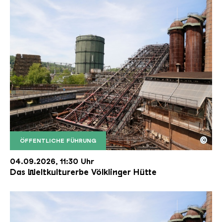
©
ÖFFENTLICHE FÜHRUNG
Der Erzschrägaufzug der Völklinger Hütte mit de
Copyright: Weltkulturerbe Völklinger Hütte | Karl 
04.09.2026, 11:30 Uhr
Das Weltkulturerbe Völklinger Hütte