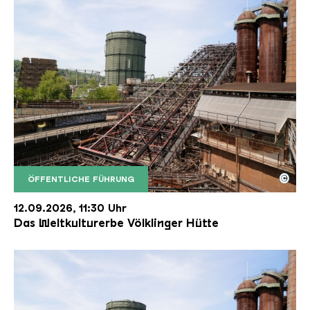
©
ÖFFENTLICHE FÜHRUNG
Der Erzschrägaufzug der Völklinger Hütte mit de
Copyright: Weltkulturerbe Völklinger Hütte | Karl 
12.09.2026, 11:30 Uhr
Das Weltkulturerbe Völklinger Hütte