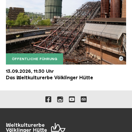
©
ÖFFENTLICHE FÜHRUNG
Der Erzschrägaufzug der Völklinger Hütte mit de
Copyright: Weltkulturerbe Völklinger Hütte | Karl 
13.09.2026, 11:30 Uhr
Das Weltkulturerbe Völklinger Hütte
Verlinkungen zu unseren 