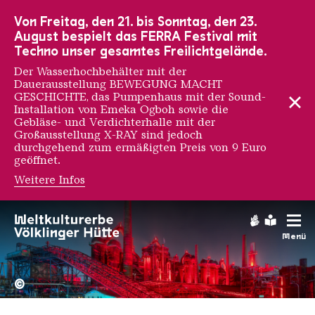
Zur Hauptnavigation
Zur Suche
Zum Inhalt
Zur Fußnavigation
Von Freitag, den 21. bis Sonntag, den 23.
August bespielt das FERRA Festival mit
Techno unser gesamtes Freilichtgelände.
Der Wasserhochbehälter mit der
Dauerausstellung BEWEGUNG MACHT
GESCHICHTE, das Pumpenhaus mit der Sound-
Installation von Emeka Ogboh sowie die
Gebläse- und Verdichterhalle mit der
Großausstellung X-RAY sind jedoch
durchgehend zum ermäßigten Preis von 9 Euro
geöffnet.
Weitere Infos
Gebärdens
Leichte
Menü
Hochofengruppe in Rot
Copyright: Weltkulturerbe 
©