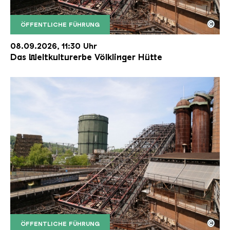
©
ÖFFENTLICHE FÜHRUNG
Der Erzschrägaufzug der Völklinger Hütte mit de
Copyright: Weltkulturerbe Völklinger Hütte | Karl 
08.09.2026, 11:30 Uhr
Das Weltkulturerbe Völklinger Hütte
©
ÖFFENTLICHE FÜHRUNG