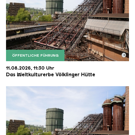
©
ÖFFENTLICHE FÜHRUNG
Der Erzschrägaufzug der Völklinger Hütte mit de
Copyright: Weltkulturerbe Völklinger Hütte | Karl 
11.08.2026, 11:30 Uhr
Das Weltkulturerbe Völklinger Hütte