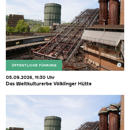
©
ÖFFENTLICHE FÜHRUNG
Der Erzschrägaufzug der Völklinger Hütte mit de
Copyright: Weltkulturerbe Völklinger Hütte | Karl 
05.09.2026, 11:30 Uhr
Das Weltkulturerbe Völklinger Hütte