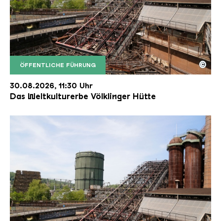
©
ÖFFENTLICHE FÜHRUNG
Der Erzschrägaufzug der Völklinger Hütte mit de
Copyright: Weltkulturerbe Völklinger Hütte | Karl 
30.08.2026, 11:30 Uhr
Das Weltkulturerbe Völklinger Hütte