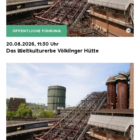
©
ÖFFENTLICHE FÜHRUNG
Der Erzschrägaufzug der Völklinger Hütte mit de
Copyright: Weltkulturerbe Völklinger Hütte | Karl 
20.08.2026, 11:30 Uhr
Das Weltkulturerbe Völklinger Hütte