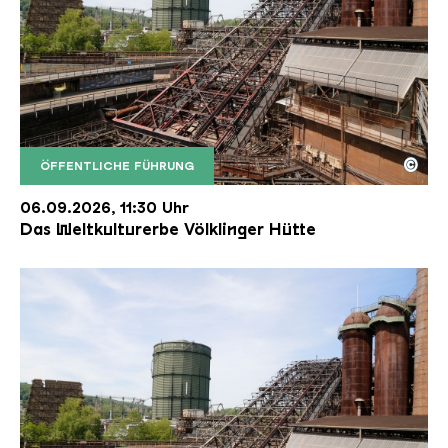
©
ÖFFENTLICHE FÜHRUNG
Der Erzschrägaufzug der Völklinger Hütte mit de
Copyright: Weltkulturerbe Völklinger Hütte | Karl 
06.09.2026, 11:30 Uhr
Das Weltkulturerbe Völklinger Hütte