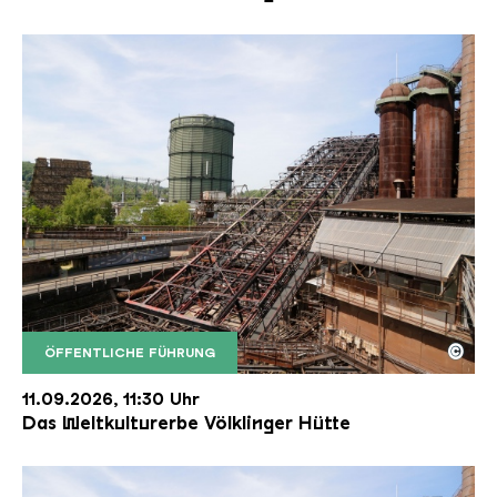
©
ÖFFENTLICHE FÜHRUNG
Der Erzschrägaufzug der Völklinger Hütte mit de
Copyright: Weltkulturerbe Völklinger Hütte | Karl 
11.09.2026, 11:30 Uhr
Das Weltkulturerbe Völklinger Hütte