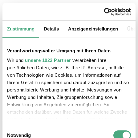
25.08.2026, 11:30 Uhr
Das Weltkulturerbe Völklinger Hütte
Zustimmung
Details
Anzeigeneinstellungen
Über
Verantwortungsvoller Umgang mit Ihren Daten
Wir und
unsere 1022 Partner
verarbeiten Ihre
persönlichen Daten, wie z. B. Ihre IP-Adresse, mithilfe
von Technologien wie Cookies, um Informationen auf
Ihrem Gerät zu speichern und darauf zuzugreifen und so
personalisierte Werbung und Inhalte, Messungen von
Werbung und Inhalten, Zielgruppenforschung sowie
Entwicklung von Angeboten zu ermöglichen. Sie
entscheiden darüber, wer Ihre Daten für welche Zwecke
©
ÖFFENTLICHE FÜHRUNG
Der Erzschrägaufzug der Völklinger Hütte mit de
Copyright: Weltkulturerbe Völklinger Hütte | Karl 
nutzt. Sie können Ihre Einwilligung jederzeit über die
26.08.2026, 11:30 Uhr
Cookie-Erklärung oder durch Klicken auf das Privacy
Einwilligungsauswahl
Das Weltkulturerbe Völklinger Hütte
Trigger Symbol ändern oder widerrufen
Notwendig