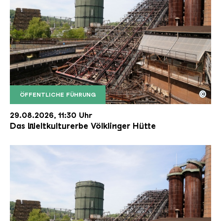
©
ÖFFENTLICHE FÜHRUNG
Der Erzschrägaufzug der Völklinger Hütte mit de
Copyright: Weltkulturerbe Völklinger Hütte | Karl 
29.08.2026, 11:30 Uhr
Das Weltkulturerbe Völklinger Hütte