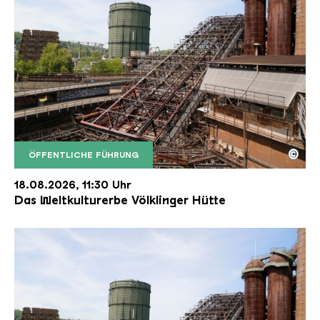
©
ÖFFENTLICHE FÜHRUNG
Der Erzschrägaufzug der Völklinger Hütte mit de
Copyright: Weltkulturerbe Völklinger Hütte | Karl 
18.08.2026, 11:30 Uhr
Das Weltkulturerbe Völklinger Hütte