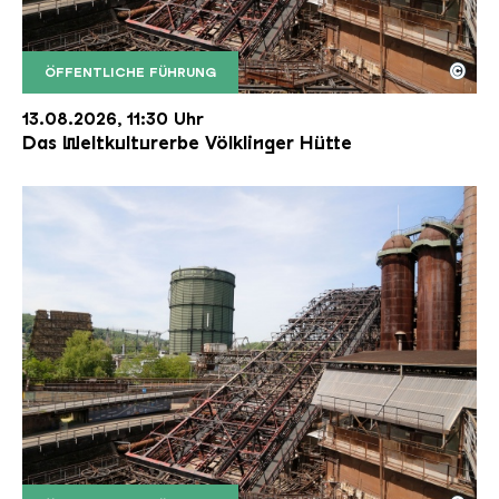
©
ÖFFENTLICHE FÜHRUNG
Der Erzschrägaufzug der Völklinger Hütte mit de
Copyright: Weltkulturerbe Völklinger Hütte | Karl 
13.08.2026, 11:30 Uhr
Das Weltkulturerbe Völklinger Hütte