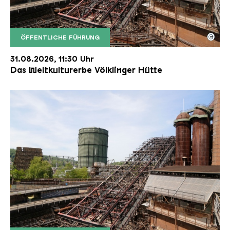
©
ÖFFENTLICHE FÜHRUNG
Der Erzschrägaufzug der Völklinger Hütte mit de
Copyright: Weltkulturerbe Völklinger Hütte | Karl 
31.08.2026, 11:30 Uhr
Das Weltkulturerbe Völklinger Hütte