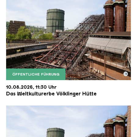
©
ÖFFENTLICHE FÜHRUNG
Der Erzschrägaufzug der Völklinger Hütte mit de
Copyright: Weltkulturerbe Völklinger Hütte | Karl 
10.08.2026, 11:30 Uhr
Das Weltkulturerbe Völklinger Hütte