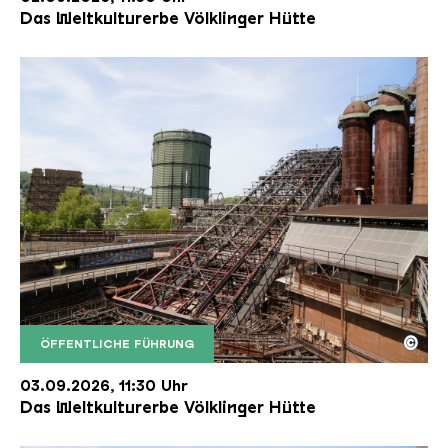
Das Weltkulturerbe Völklinger Hütte
©
ÖFFENTLICHE FÜHRUNG
Der Erzschrägaufzug der Völklinger Hütte mit de
Copyright: Weltkulturerbe Völklinger Hütte | Karl 
03.09.2026, 11:30 Uhr
Das Weltkulturerbe Völklinger Hütte