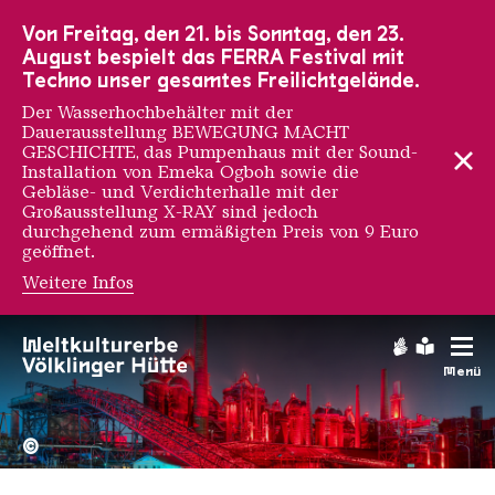
Zur Hauptnavigation
Zur Suche
Zum Inhalt
Zur Fußnavigation
Von Freitag, den 21. bis Sonntag, den 23.
August bespielt das FERRA Festival mit
Techno unser gesamtes Freilichtgelände.
Der Wasserhochbehälter mit der
Dauerausstellung BEWEGUNG MACHT
GESCHICHTE, das Pumpenhaus mit der Sound-
Installation von Emeka Ogboh sowie die
Gebläse- und Verdichterhalle mit der
Großausstellung X-RAY sind jedoch
durchgehend zum ermäßigten Preis von 9 Euro
geöffnet.
Weitere Infos
Gebärdens
Leichte
Menü
Hochofengruppe in Rot
Copyright: Weltkulturerbe 
©