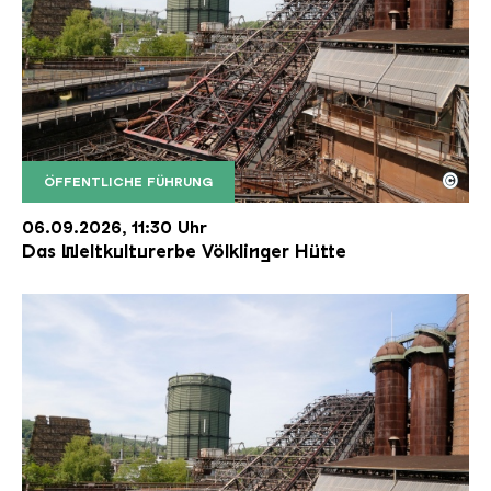
©
ÖFFENTLICHE FÜHRUNG
Der Erzschrägaufzug der Völklinger Hütte mit de
Copyright: Weltkulturerbe Völklinger Hütte | Karl 
06.09.2026, 11:30 Uhr
Das Weltkulturerbe Völklinger Hütte