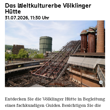
Das Weltkulturerbe Völklinger
Hütte
31.07.2026, 11:30 Uhr
©
Der Erzschrägaufzug der Völklinger Hütte mit de
Copyright: Weltkulturerbe Völklinger Hütte | Karl 
Entdecken Sie die Völklinger Hütte in Begleitung
eines fachkundigen Guides. Besichtigen Sie die