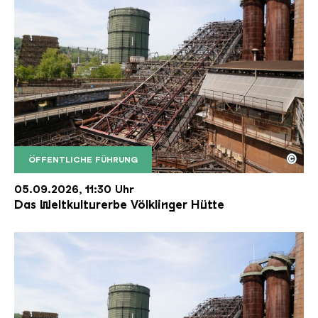
©
ÖFFENTLICHE FÜHRUNG
Der Erzschrägaufzug der Völklinger Hütte mit de
Copyright: Weltkulturerbe Völklinger Hütte | Karl 
05.09.2026, 11:30 Uhr
Das Weltkulturerbe Völklinger Hütte