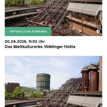
©
ÖFFENTLICHE FÜHRUNG
Der Erzschrägaufzug der Völklinger Hütte mit de
Copyright: Weltkulturerbe Völklinger Hütte | Karl 
30.08.2026, 11:30 Uhr
Das Weltkulturerbe Völklinger Hütte