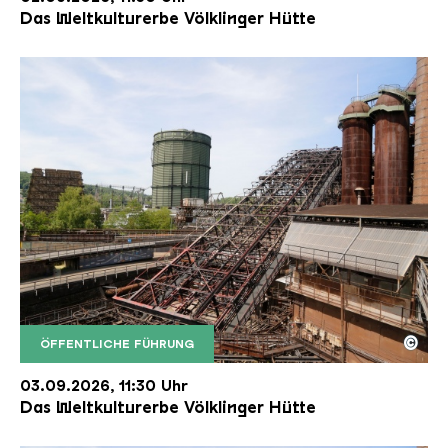
Das Weltkulturerbe Völklinger Hütte
©
ÖFFENTLICHE FÜHRUNG
Der Erzschrägaufzug der Völklinger Hütte mit de
Copyright: Weltkulturerbe Völklinger Hütte | Karl 
03.09.2026, 11:30 Uhr
Das Weltkulturerbe Völklinger Hütte