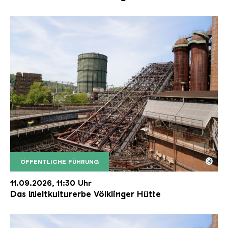
©
ÖFFENTLICHE FÜHRUNG
Der Erzschrägaufzug der Völklinger Hütte mit de
Copyright: Weltkulturerbe Völklinger Hütte | Karl 
11.09.2026, 11:30 Uhr
Das Weltkulturerbe Völklinger Hütte