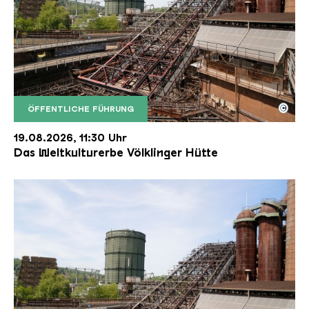
©
ÖFFENTLICHE FÜHRUNG
Der Erzschrägaufzug der Völklinger Hütte mit de
Copyright: Weltkulturerbe Völklinger Hütte | Karl 
19.08.2026, 11:30 Uhr
Das Weltkulturerbe Völklinger Hütte