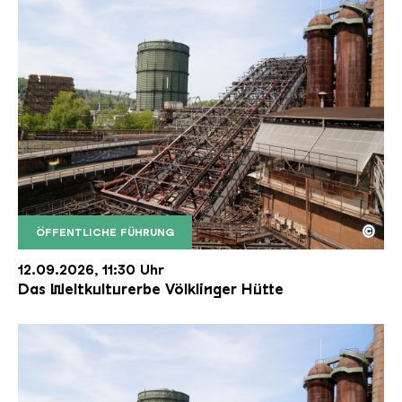
©
ÖFFENTLICHE FÜHRUNG
Der Erzschrägaufzug der Völklinger Hütte mit de
Copyright: Weltkulturerbe Völklinger Hütte | Karl 
12.09.2026, 11:30 Uhr
Das Weltkulturerbe Völklinger Hütte