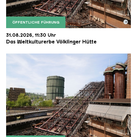
©
ÖFFENTLICHE FÜHRUNG
Der Erzschrägaufzug der Völklinger Hütte mit de
Copyright: Weltkulturerbe Völklinger Hütte | Karl 
31.08.2026, 11:30 Uhr
Das Weltkulturerbe Völklinger Hütte