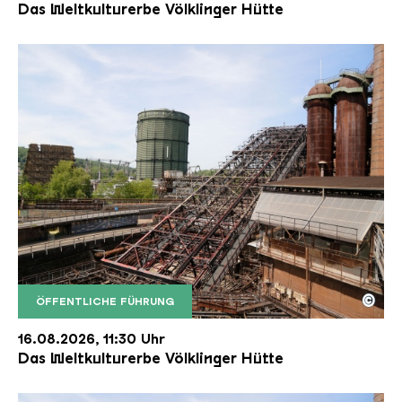
Das Weltkulturerbe Völklinger Hütte
©
ÖFFENTLICHE FÜHRUNG
Der Erzschrägaufzug der Völklinger Hütte mit de
Copyright: Weltkulturerbe Völklinger Hütte | Karl 
16.08.2026, 11:30 Uhr
Das Weltkulturerbe Völklinger Hütte