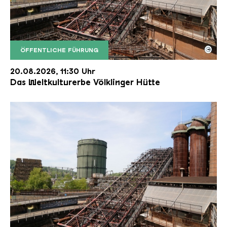
©
ÖFFENTLICHE FÜHRUNG
Der Erzschrägaufzug der Völklinger Hütte mit de
Copyright: Weltkulturerbe Völklinger Hütte | Karl 
20.08.2026, 11:30 Uhr
Das Weltkulturerbe Völklinger Hütte