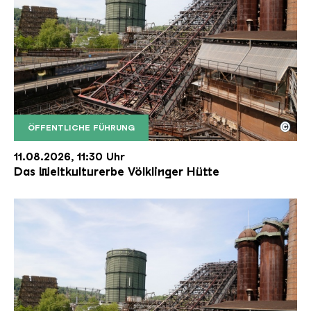
©
ÖFFENTLICHE FÜHRUNG
Der Erzschrägaufzug der Völklinger Hütte mit de
Copyright: Weltkulturerbe Völklinger Hütte | Karl 
11.08.2026, 11:30 Uhr
Das Weltkulturerbe Völklinger Hütte