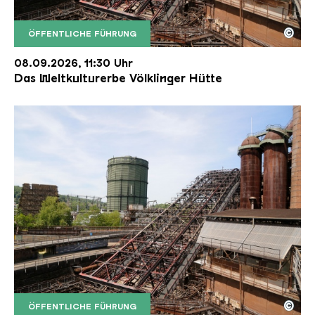
©
ÖFFENTLICHE FÜHRUNG
Der Erzschrägaufzug der Völklinger Hütte mit de
Copyright: Weltkulturerbe Völklinger Hütte | Karl 
08.09.2026, 11:30 Uhr
Das Weltkulturerbe Völklinger Hütte
©
ÖFFENTLICHE FÜHRUNG