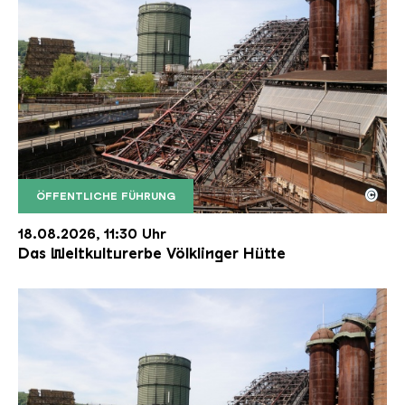
©
ÖFFENTLICHE FÜHRUNG
Der Erzschrägaufzug der Völklinger Hütte mit de
Copyright: Weltkulturerbe Völklinger Hütte | Karl 
18.08.2026, 11:30 Uhr
Das Weltkulturerbe Völklinger Hütte