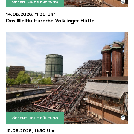
©
ÖFFENTLICHE FÜHRUNG
Der Erzschrägaufzug der Völklinger Hütte mit de
Copyright: Weltkulturerbe Völklinger Hütte | Karl 
14.08.2026, 11:30 Uhr
Das Weltkulturerbe Völklinger Hütte
©
ÖFFENTLICHE FÜHRUNG
Der Erzschrägaufzug der Völklinger Hütte mit de
Copyright: Weltkulturerbe Völklinger Hütte | Karl 
15.08.2026, 11:30 Uhr