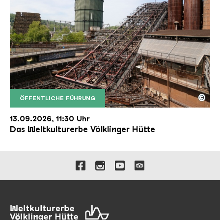
©
ÖFFENTLICHE FÜHRUNG
Der Erzschrägaufzug der Völklinger Hütte mit de
Copyright: Weltkulturerbe Völklinger Hütte | Karl 
13.09.2026, 11:30 Uhr
Das Weltkulturerbe Völklinger Hütte
Verlinkungen zu unseren 