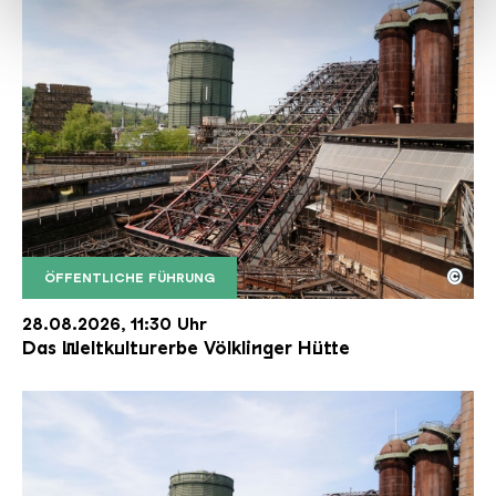
haben oder die sie im Rahmen Ihrer Nutzung der Dienste
gesammelt haben.
©
ÖFFENTLICHE FÜHRUNG
Der Erzschrägaufzug der Völklinger Hütte mit de
Copyright: Weltkulturerbe Völklinger Hütte | Karl 
28.08.2026, 11:30 Uhr
Das Weltkulturerbe Völklinger Hütte