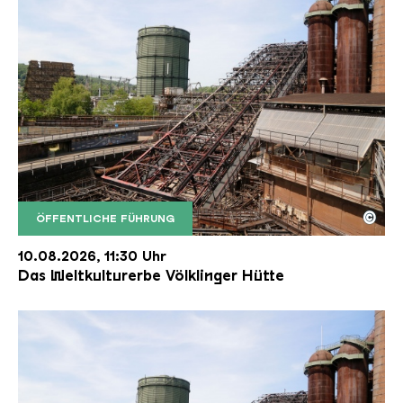
©
ÖFFENTLICHE FÜHRUNG
Der Erzschrägaufzug der Völklinger Hütte mit de
Copyright: Weltkulturerbe Völklinger Hütte | Karl 
10.08.2026, 11:30 Uhr
Das Weltkulturerbe Völklinger Hütte