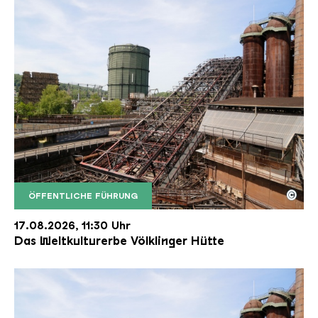
©
ÖFFENTLICHE FÜHRUNG
Der Erzschrägaufzug der Völklinger Hütte mit de
Copyright: Weltkulturerbe Völklinger Hütte | Karl 
17.08.2026, 11:30 Uhr
Das Weltkulturerbe Völklinger Hütte