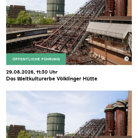
©
ÖFFENTLICHE FÜHRUNG
Der Erzschrägaufzug der Völklinger Hütte mit de
Copyright: Weltkulturerbe Völklinger Hütte | Karl 
29.08.2026, 11:30 Uhr
Das Weltkulturerbe Völklinger Hütte