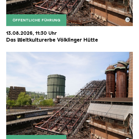
©
ÖFFENTLICHE FÜHRUNG
Der Erzschrägaufzug der Völklinger Hütte mit de
Copyright: Weltkulturerbe Völklinger Hütte | Karl 
13.08.2026, 11:30 Uhr
Das Weltkulturerbe Völklinger Hütte