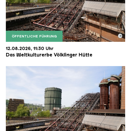
©
ÖFFENTLICHE FÜHRUNG
Der Erzschrägaufzug der Völklinger Hütte mit de
Copyright: Weltkulturerbe Völklinger Hütte | Karl 
12.08.2026, 11:30 Uhr
Das Weltkulturerbe Völklinger Hütte