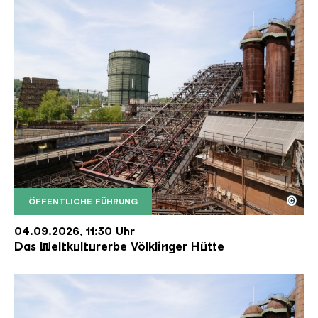
©
ÖFFENTLICHE FÜHRUNG
Der Erzschrägaufzug der Völklinger Hütte mit de
Copyright: Weltkulturerbe Völklinger Hütte | Karl 
04.09.2026, 11:30 Uhr
Das Weltkulturerbe Völklinger Hütte