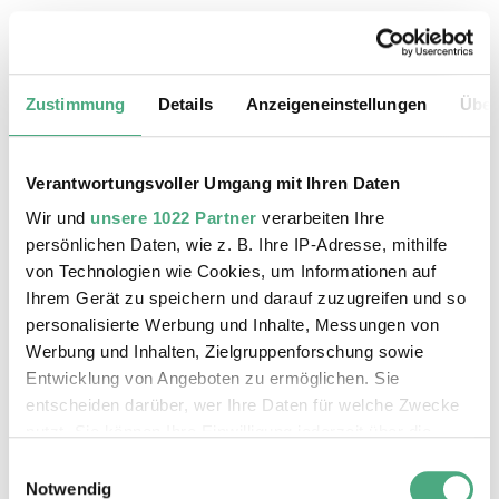
25.08.2026, 11:30 Uhr
Das Weltkulturerbe Völklinger Hütte
Zustimmung
Details
Anzeigeneinstellungen
Über
Verantwortungsvoller Umgang mit Ihren Daten
Wir und
unsere 1022 Partner
verarbeiten Ihre
persönlichen Daten, wie z. B. Ihre IP-Adresse, mithilfe
von Technologien wie Cookies, um Informationen auf
Ihrem Gerät zu speichern und darauf zuzugreifen und so
personalisierte Werbung und Inhalte, Messungen von
Werbung und Inhalten, Zielgruppenforschung sowie
Entwicklung von Angeboten zu ermöglichen. Sie
entscheiden darüber, wer Ihre Daten für welche Zwecke
©
ÖFFENTLICHE FÜHRUNG
Der Erzschrägaufzug der Völklinger Hütte mit de
Copyright: Weltkulturerbe Völklinger Hütte | Karl 
nutzt. Sie können Ihre Einwilligung jederzeit über die
26.08.2026, 11:30 Uhr
Cookie-Erklärung oder durch Klicken auf das Privacy
Einwilligungsauswahl
Das Weltkulturerbe Völklinger Hütte
Trigger Symbol ändern oder widerrufen
Notwendig