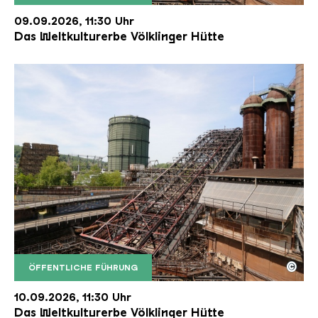
Der Erzschrägaufzug der Völklinger Hütte mit de
Copyright: Weltkulturerbe Völklinger Hütte | Karl 
09.09.2026, 11:30 Uhr
Das Weltkulturerbe Völklinger Hütte
©
ÖFFENTLICHE FÜHRUNG
Der Erzschrägaufzug der Völklinger Hütte mit de
Copyright: Weltkulturerbe Völklinger Hütte | Karl 
10.09.2026, 11:30 Uhr
Das Weltkulturerbe Völklinger Hütte