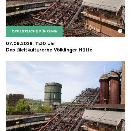
©
ÖFFENTLICHE FÜHRUNG
Der Erzschrägaufzug der Völklinger Hütte mit de
Copyright: Weltkulturerbe Völklinger Hütte | Karl 
07.09.2026, 11:30 Uhr
Das Weltkulturerbe Völklinger Hütte