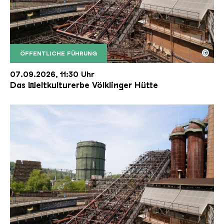
©
ÖFFENTLICHE FÜHRUNG
Der Erzschrägaufzug der Völklinger Hütte mit de
Copyright: Weltkulturerbe Völklinger Hütte | Karl 
07.09.2026, 11:30 Uhr
Das Weltkulturerbe Völklinger Hütte