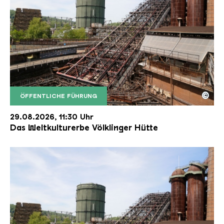
©
ÖFFENTLICHE FÜHRUNG
Der Erzschrägaufzug der Völklinger Hütte mit de
Copyright: Weltkulturerbe Völklinger Hütte | Karl 
29.08.2026, 11:30 Uhr
Das Weltkulturerbe Völklinger Hütte