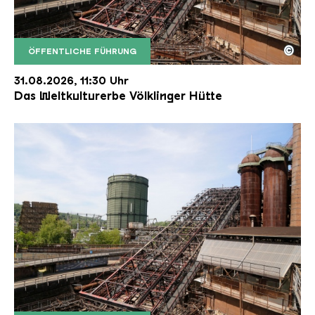
©
ÖFFENTLICHE FÜHRUNG
Der Erzschrägaufzug der Völklinger Hütte mit de
Copyright: Weltkulturerbe Völklinger Hütte | Karl 
31.08.2026, 11:30 Uhr
Das Weltkulturerbe Völklinger Hütte