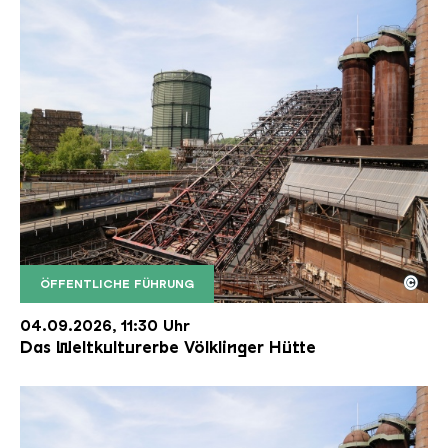
©
ÖFFENTLICHE FÜHRUNG
Der Erzschrägaufzug der Völklinger Hütte mit de
Copyright: Weltkulturerbe Völklinger Hütte | Karl 
04.09.2026, 11:30 Uhr
Das Weltkulturerbe Völklinger Hütte