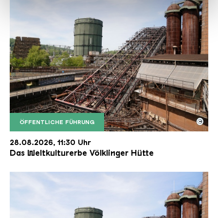
haben oder die sie im Rahmen Ihrer Nutzung der Dienste
gesammelt haben.
©
ÖFFENTLICHE FÜHRUNG
Der Erzschrägaufzug der Völklinger Hütte mit de
Copyright: Weltkulturerbe Völklinger Hütte | Karl 
28.08.2026, 11:30 Uhr
Das Weltkulturerbe Völklinger Hütte