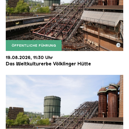
©
ÖFFENTLICHE FÜHRUNG
Der Erzschrägaufzug der Völklinger Hütte mit de
Copyright: Weltkulturerbe Völklinger Hütte | Karl 
19.08.2026, 11:30 Uhr
Das Weltkulturerbe Völklinger Hütte