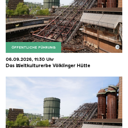
©
ÖFFENTLICHE FÜHRUNG
Der Erzschrägaufzug der Völklinger Hütte mit de
Copyright: Weltkulturerbe Völklinger Hütte | Karl 
06.09.2026, 11:30 Uhr
Das Weltkulturerbe Völklinger Hütte