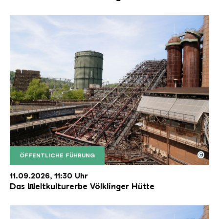
©
ÖFFENTLICHE FÜHRUNG
Der Erzschrägaufzug der Völklinger Hütte mit de
Copyright: Weltkulturerbe Völklinger Hütte | Karl 
11.09.2026, 11:30 Uhr
Das Weltkulturerbe Völklinger Hütte