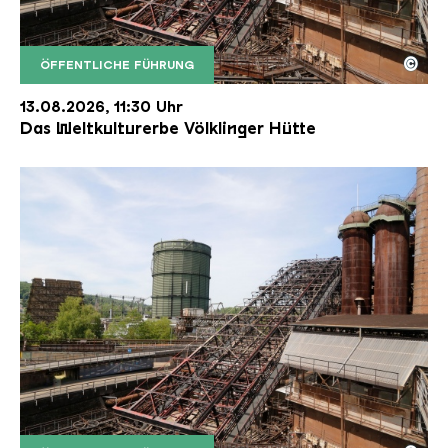
©
ÖFFENTLICHE FÜHRUNG
Der Erzschrägaufzug der Völklinger Hütte mit de
Copyright: Weltkulturerbe Völklinger Hütte | Karl 
13.08.2026, 11:30 Uhr
Das Weltkulturerbe Völklinger Hütte