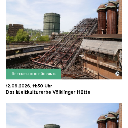
©
ÖFFENTLICHE FÜHRUNG
Der Erzschrägaufzug der Völklinger Hütte mit de
Copyright: Weltkulturerbe Völklinger Hütte | Karl 
12.09.2026, 11:30 Uhr
Das Weltkulturerbe Völklinger Hütte