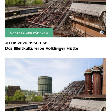
©
ÖFFENTLICHE FÜHRUNG
Der Erzschrägaufzug der Völklinger Hütte mit de
Copyright: Weltkulturerbe Völklinger Hütte | Karl 
30.08.2026, 11:30 Uhr
Das Weltkulturerbe Völklinger Hütte