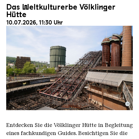
Das Weltkulturerbe Völklinger
Hütte
10.07.2026, 11:30 Uhr
©
Der Erzschrägaufzug der Völklinger Hütte mit de
Copyright: Weltkulturerbe Völklinger Hütte | Karl 
Entdecken Sie die Völklinger Hütte in Begleitung
eines fachkundigen Guides. Besichtigen Sie die