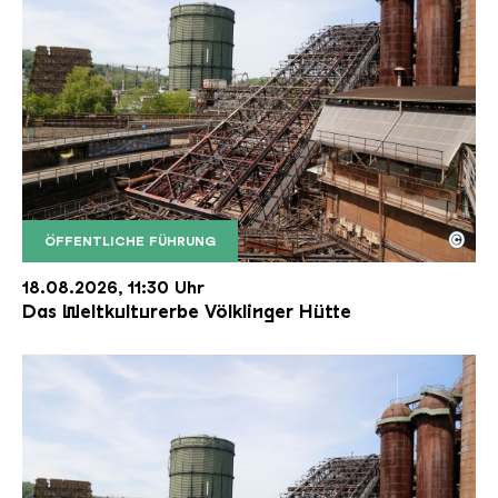
©
ÖFFENTLICHE FÜHRUNG
Der Erzschrägaufzug der Völklinger Hütte mit de
Copyright: Weltkulturerbe Völklinger Hütte | Karl 
18.08.2026, 11:30 Uhr
Das Weltkulturerbe Völklinger Hütte