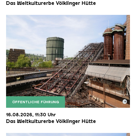
Das Weltkulturerbe Völklinger Hütte
©
ÖFFENTLICHE FÜHRUNG
Der Erzschrägaufzug der Völklinger Hütte mit de
Copyright: Weltkulturerbe Völklinger Hütte | Karl 
16.08.2026, 11:30 Uhr
Das Weltkulturerbe Völklinger Hütte