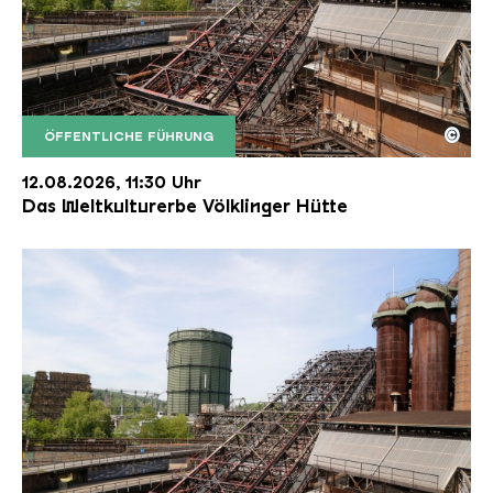
©
ÖFFENTLICHE FÜHRUNG
Der Erzschrägaufzug der Völklinger Hütte mit de
Copyright: Weltkulturerbe Völklinger Hütte | Karl 
12.08.2026, 11:30 Uhr
Das Weltkulturerbe Völklinger Hütte