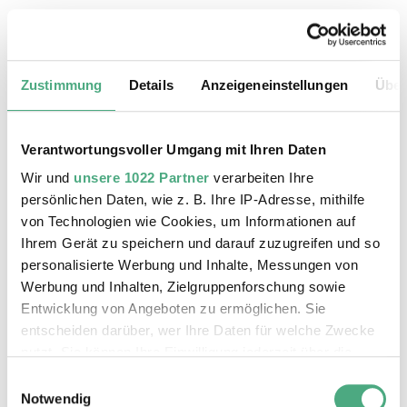
25.08.2026, 11:30 Uhr
Das Weltkulturerbe Völklinger Hütte
Zustimmung
Details
Anzeigeneinstellungen
Über
Verantwortungsvoller Umgang mit Ihren Daten
Wir und
unsere 1022 Partner
verarbeiten Ihre
persönlichen Daten, wie z. B. Ihre IP-Adresse, mithilfe
von Technologien wie Cookies, um Informationen auf
Ihrem Gerät zu speichern und darauf zuzugreifen und so
personalisierte Werbung und Inhalte, Messungen von
Werbung und Inhalten, Zielgruppenforschung sowie
Entwicklung von Angeboten zu ermöglichen. Sie
entscheiden darüber, wer Ihre Daten für welche Zwecke
©
ÖFFENTLICHE FÜHRUNG
Der Erzschrägaufzug der Völklinger Hütte mit de
Copyright: Weltkulturerbe Völklinger Hütte | Karl 
nutzt. Sie können Ihre Einwilligung jederzeit über die
26.08.2026, 11:30 Uhr
Cookie-Erklärung oder durch Klicken auf das Privacy
Einwilligungsauswahl
Das Weltkulturerbe Völklinger Hütte
Trigger Symbol ändern oder widerrufen
Notwendig