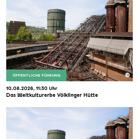
©
ÖFFENTLICHE FÜHRUNG
Der Erzschrägaufzug der Völklinger Hütte mit de
Copyright: Weltkulturerbe Völklinger Hütte | Karl 
10.08.2026, 11:30 Uhr
Das Weltkulturerbe Völklinger Hütte