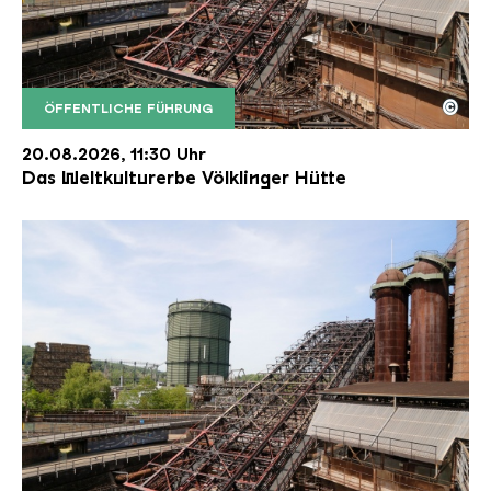
©
ÖFFENTLICHE FÜHRUNG
Der Erzschrägaufzug der Völklinger Hütte mit de
Copyright: Weltkulturerbe Völklinger Hütte | Karl 
20.08.2026, 11:30 Uhr
Das Weltkulturerbe Völklinger Hütte