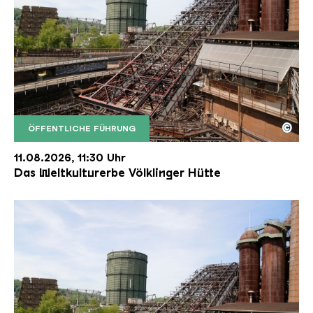
©
ÖFFENTLICHE FÜHRUNG
Der Erzschrägaufzug der Völklinger Hütte mit de
Copyright: Weltkulturerbe Völklinger Hütte | Karl 
11.08.2026, 11:30 Uhr
Das Weltkulturerbe Völklinger Hütte