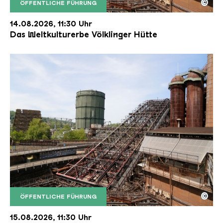
©
ÖFFENTLICHE FÜHRUNG
Der Erzschrägaufzug der Völklinger Hütte mit de
Copyright: Weltkulturerbe Völklinger Hütte | Karl 
14.08.2026, 11:30 Uhr
Das Weltkulturerbe Völklinger Hütte
©
ÖFFENTLICHE FÜHRUNG
Der Erzschrägaufzug der Völklinger Hütte mit de
Copyright: Weltkulturerbe Völklinger Hütte | Karl 
15.08.2026, 11:30 Uhr