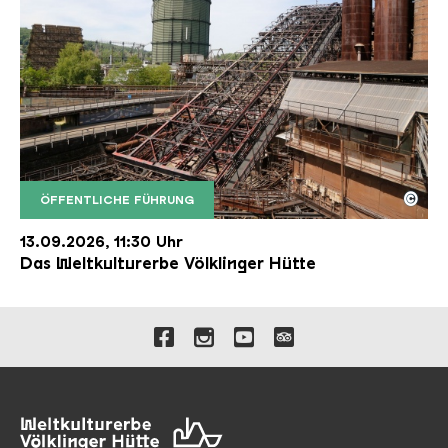
©
ÖFFENTLICHE FÜHRUNG
Der Erzschrägaufzug der Völklinger Hütte mit de
Copyright: Weltkulturerbe Völklinger Hütte | Karl 
13.09.2026, 11:30 Uhr
Das Weltkulturerbe Völklinger Hütte
Verlinkungen zu unseren 