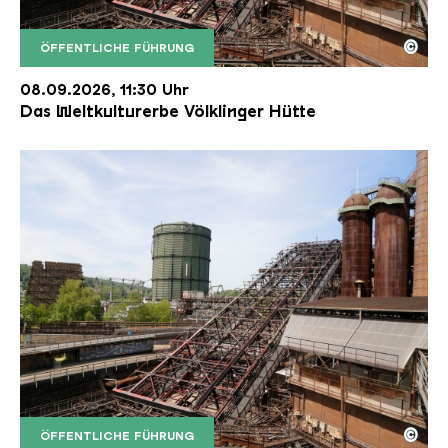
©
ÖFFENTLICHE FÜHRUNG
Der Erzschrägaufzug der Völklinger Hütte mit de
Copyright: Weltkulturerbe Völklinger Hütte | Karl 
08.09.2026, 11:30 Uhr
Das Weltkulturerbe Völklinger Hütte
©
ÖFFENTLICHE FÜHRUNG