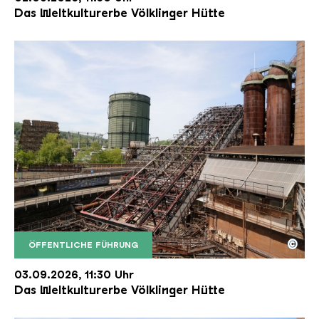
Das Weltkulturerbe Völklinger Hütte
©
ÖFFENTLICHE FÜHRUNG
Der Erzschrägaufzug der Völklinger Hütte mit de
Copyright: Weltkulturerbe Völklinger Hütte | Karl 
03.09.2026, 11:30 Uhr
Das Weltkulturerbe Völklinger Hütte