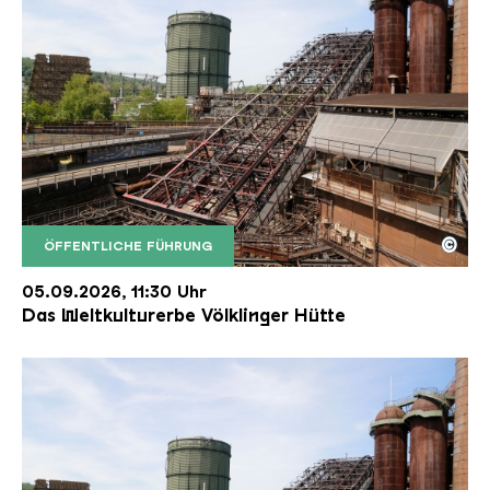
©
ÖFFENTLICHE FÜHRUNG
Der Erzschrägaufzug der Völklinger Hütte mit de
Copyright: Weltkulturerbe Völklinger Hütte | Karl 
05.09.2026, 11:30 Uhr
Das Weltkulturerbe Völklinger Hütte