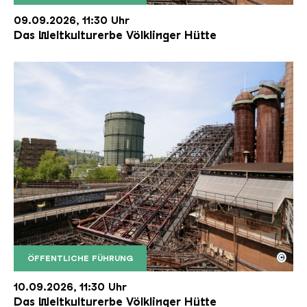
Der Erzschrägaufzug der Völklinger Hütte mit de
Copyright: Weltkulturerbe Völklinger Hütte | Karl 
09.09.2026, 11:30 Uhr
Das Weltkulturerbe Völklinger Hütte
©
ÖFFENTLICHE FÜHRUNG
Der Erzschrägaufzug der Völklinger Hütte mit de
Copyright: Weltkulturerbe Völklinger Hütte | Karl 
10.09.2026, 11:30 Uhr
Das Weltkulturerbe Völklinger Hütte