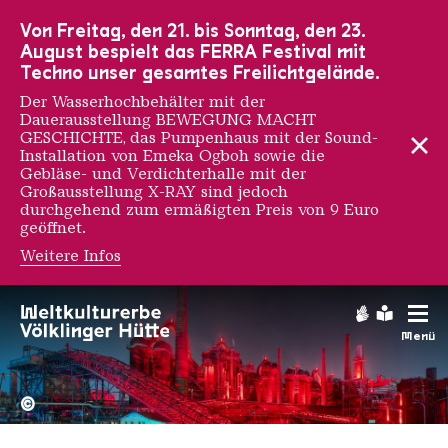
Zur Hauptnavigation
Zur Suche
Zum Inhalt
Zur Fußnavigation
Von Freitag, den 21. bis Sonntag, den 23.
August bespielt das FERRA Festival mit
Techno unser gesamtes Freilichtgelände.
Der Wasserhochbehälter mit der
Dauerausstellung BEWEGUNG MACHT
GESCHICHTE, das Pumpenhaus mit der Sound-
Installation von Emeka Ogboh sowie die
Gebläse- und Verdichterhalle mit der
Großausstellung X-RAY sind jedoch
durchgehend zum ermäßigten Preis von 9 Euro
geöffnet.
Weitere Infos
Gebärdens
Leichte
Menü
Hochofengruppe in Rot
Copyright: Weltkulturerbe 
©