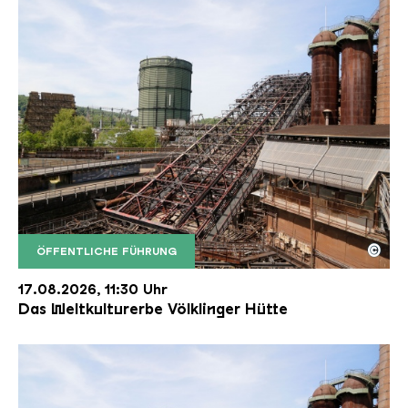
©
ÖFFENTLICHE FÜHRUNG
Der Erzschrägaufzug der Völklinger Hütte mit de
Copyright: Weltkulturerbe Völklinger Hütte | Karl 
17.08.2026, 11:30 Uhr
Das Weltkulturerbe Völklinger Hütte