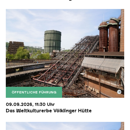
©
ÖFFENTLICHE FÜHRUNG
Der Erzschrägaufzug der Völklinger Hütte mit de
Copyright: Weltkulturerbe Völklinger Hütte | Karl 
09.09.2026, 11:30 Uhr
Das Weltkulturerbe Völklinger Hütte