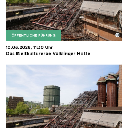
©
ÖFFENTLICHE FÜHRUNG
Der Erzschrägaufzug der Völklinger Hütte mit de
Copyright: Weltkulturerbe Völklinger Hütte | Karl 
10.08.2026, 11:30 Uhr
Das Weltkulturerbe Völklinger Hütte