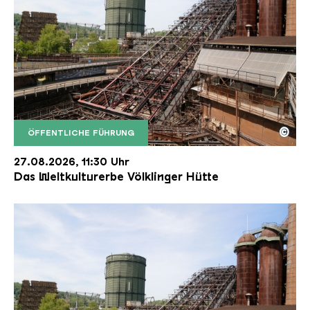
©
ÖFFENTLICHE FÜHRUNG
Der Erzschrägaufzug der Völklinger Hütte mit de
Copyright: Weltkulturerbe Völklinger Hütte | Karl 
27.08.2026, 11:30 Uhr
Das Weltkulturerbe Völklinger Hütte