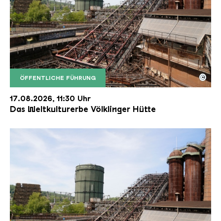
©
ÖFFENTLICHE FÜHRUNG
Der Erzschrägaufzug der Völklinger Hütte mit de
Copyright: Weltkulturerbe Völklinger Hütte | Karl 
17.08.2026, 11:30 Uhr
Das Weltkulturerbe Völklinger Hütte