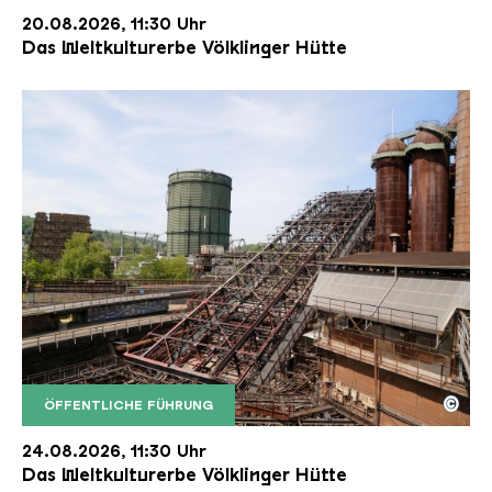
20.08.2026, 11:30 Uhr
Das Weltkulturerbe Völklinger Hütte
©
ÖFFENTLICHE FÜHRUNG
Der Erzschrägaufzug der Völklinger Hütte mit de
Copyright: Weltkulturerbe Völklinger Hütte | Karl 
24.08.2026, 11:30 Uhr
Das Weltkulturerbe Völklinger Hütte