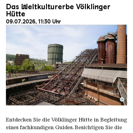
Das Weltkulturerbe Völklinger
Hütte
09.07.2026, 11:30 Uhr
©
Der Erzschrägaufzug der Völklinger Hütte mit de
Copyright: Weltkulturerbe Völklinger Hütte | Karl 
Entdecken Sie die Völklinger Hütte in Begleitung
eines fachkundigen Guides. Besichtigen Sie die