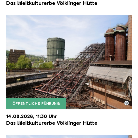
Das Weltkulturerbe Völklinger Hütte
©
ÖFFENTLICHE FÜHRUNG
Der Erzschrägaufzug der Völklinger Hütte mit de
Copyright: Weltkulturerbe Völklinger Hütte | Karl 
14.08.2026, 11:30 Uhr
Das Weltkulturerbe Völklinger Hütte