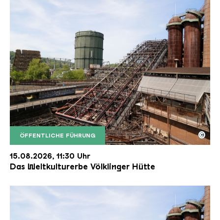
©
ÖFFENTLICHE FÜHRUNG
Der Erzschrägaufzug der Völklinger Hütte mit de
Copyright: Weltkulturerbe Völklinger Hütte | Karl 
15.08.2026, 11:30 Uhr
Das Weltkulturerbe Völklinger Hütte