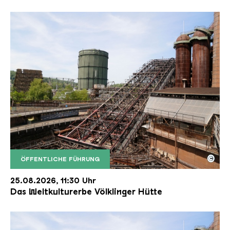
©
ÖFFENTLICHE FÜHRUNG
Der Erzschrägaufzug der Völklinger Hütte mit de
Copyright: Weltkulturerbe Völklinger Hütte | Karl 
25.08.2026, 11:30 Uhr
Das Weltkulturerbe Völklinger Hütte