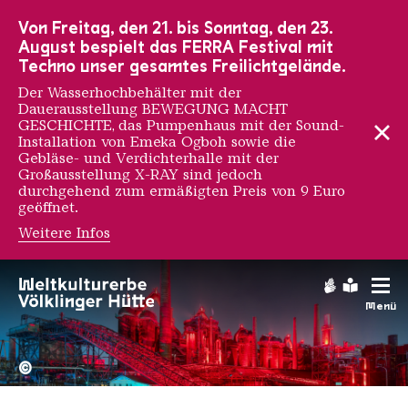
Zur Hauptnavigation
Zur Suche
Zum Inhalt
Zur Fußnavigation
Von Freitag, den 21. bis Sonntag, den 23.
August bespielt das FERRA Festival mit
Techno unser gesamtes Freilichtgelände.
Der Wasserhochbehälter mit der
Dauerausstellung BEWEGUNG MACHT
GESCHICHTE, das Pumpenhaus mit der Sound-
Installation von Emeka Ogboh sowie die
Gebläse- und Verdichterhalle mit der
Großausstellung X-RAY sind jedoch
durchgehend zum ermäßigten Preis von 9 Euro
geöffnet.
Weitere Infos
Gebärdens
Leichte
Menü
Hochofengruppe in Rot
Copyright: Weltkulturerbe 
©