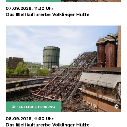
Der Erzschrägaufzug der Völklinger Hütte mit de
Copyright: Weltkulturerbe Völklinger Hütte | Karl 
07.09.2026, 11:30 Uhr
Das Weltkulturerbe Völklinger Hütte
©
ÖFFENTLICHE FÜHRUNG
Der Erzschrägaufzug der Völklinger Hütte mit de
Copyright: Weltkulturerbe Völklinger Hütte | Karl 
08.09.2026, 11:30 Uhr
Das Weltkulturerbe Völklinger Hütte