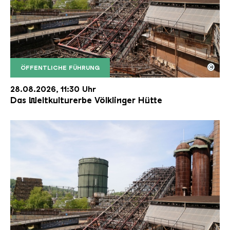
©
ÖFFENTLICHE FÜHRUNG
Der Erzschrägaufzug der Völklinger Hütte mit de
Copyright: Weltkulturerbe Völklinger Hütte | Karl 
28.08.2026, 11:30 Uhr
Das Weltkulturerbe Völklinger Hütte