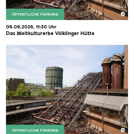
©
ÖFFENTLICHE FÜHRUNG
Der Erzschrägaufzug der Völklinger Hütte mit de
Copyright: Weltkulturerbe Völklinger Hütte | Karl 
06.09.2026, 11:30 Uhr
Das Weltkulturerbe Völklinger Hütte
©
ÖFFENTLICHE FÜHRUNG