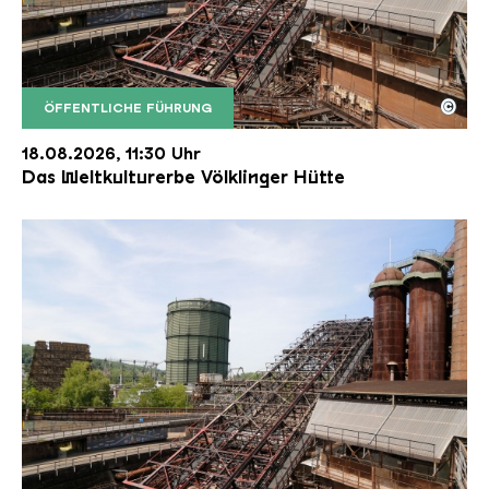
©
ÖFFENTLICHE FÜHRUNG
Der Erzschrägaufzug der Völklinger Hütte mit de
Copyright: Weltkulturerbe Völklinger Hütte | Karl 
18.08.2026, 11:30 Uhr
Das Weltkulturerbe Völklinger Hütte