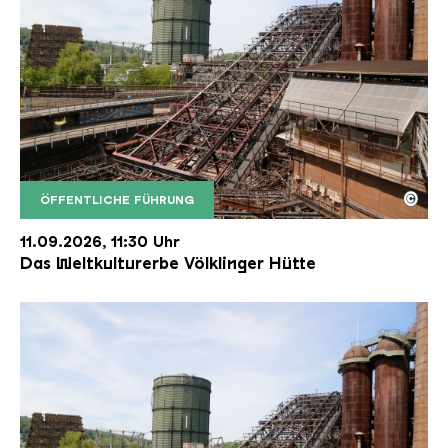
©
ÖFFENTLICHE FÜHRUNG
Der Erzschrägaufzug der Völklinger Hütte mit de
Copyright: Weltkulturerbe Völklinger Hütte | Karl 
11.09.2026, 11:30 Uhr
Das Weltkulturerbe Völklinger Hütte