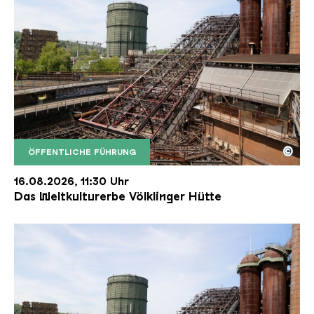
©
ÖFFENTLICHE FÜHRUNG
Der Erzschrägaufzug der Völklinger Hütte mit de
Copyright: Weltkulturerbe Völklinger Hütte | Karl 
16.08.2026, 11:30 Uhr
Das Weltkulturerbe Völklinger Hütte