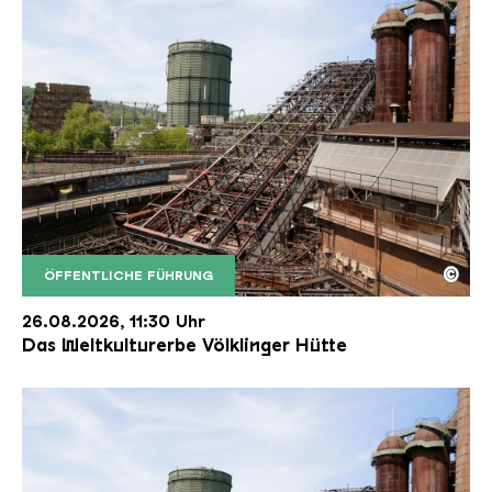
©
ÖFFENTLICHE FÜHRUNG
Der Erzschrägaufzug der Völklinger Hütte mit de
Copyright: Weltkulturerbe Völklinger Hütte | Karl 
26.08.2026, 11:30 Uhr
Das Weltkulturerbe Völklinger Hütte