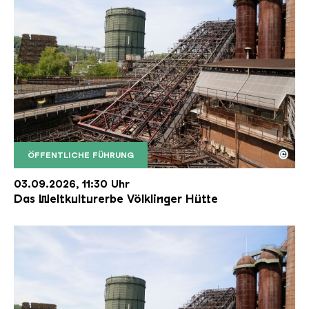
©
ÖFFENTLICHE FÜHRUNG
Der Erzschrägaufzug der Völklinger Hütte mit de
Copyright: Weltkulturerbe Völklinger Hütte | Karl 
03.09.2026, 11:30 Uhr
Das Weltkulturerbe Völklinger Hütte