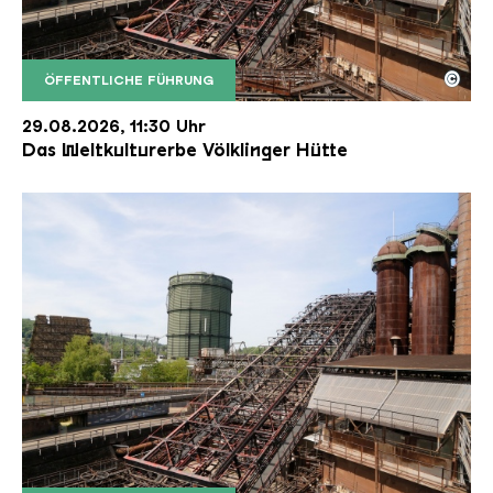
©
ÖFFENTLICHE FÜHRUNG
Der Erzschrägaufzug der Völklinger Hütte mit de
Copyright: Weltkulturerbe Völklinger Hütte | Karl 
29.08.2026, 11:30 Uhr
Das Weltkulturerbe Völklinger Hütte