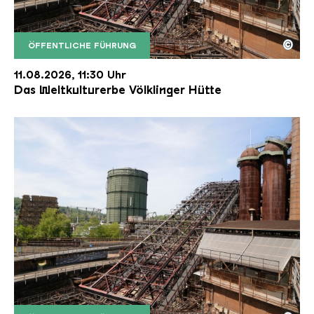
©
ÖFFENTLICHE FÜHRUNG
Der Erzschrägaufzug der Völklinger Hütte mit de
Copyright: Weltkulturerbe Völklinger Hütte | Karl 
11.08.2026, 11:30 Uhr
Das Weltkulturerbe Völklinger Hütte