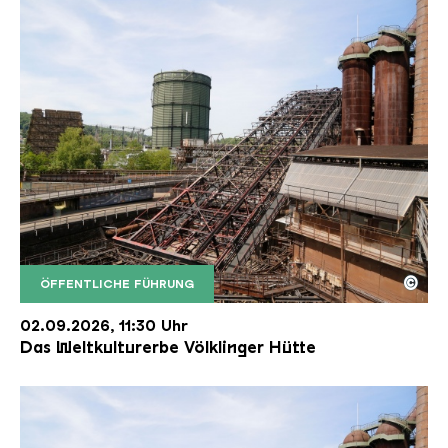
©
ÖFFENTLICHE FÜHRUNG
Der Erzschrägaufzug der Völklinger Hütte mit de
Copyright: Weltkulturerbe Völklinger Hütte | Karl 
02.09.2026, 11:30 Uhr
Das Weltkulturerbe Völklinger Hütte