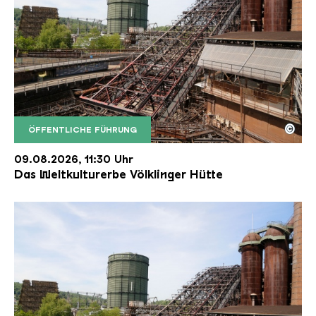
©
ÖFFENTLICHE FÜHRUNG
Der Erzschrägaufzug der Völklinger Hütte mit de
Copyright: Weltkulturerbe Völklinger Hütte | Karl 
09.08.2026, 11:30 Uhr
Das Weltkulturerbe Völklinger Hütte