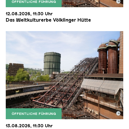
©
ÖFFENTLICHE FÜHRUNG
Der Erzschrägaufzug der Völklinger Hütte mit de
Copyright: Weltkulturerbe Völklinger Hütte | Karl 
12.08.2026, 11:30 Uhr
Das Weltkulturerbe Völklinger Hütte
©
ÖFFENTLICHE FÜHRUNG
Der Erzschrägaufzug der Völklinger Hütte mit de
Copyright: Weltkulturerbe Völklinger Hütte | Karl 
13.08.2026, 11:30 Uhr