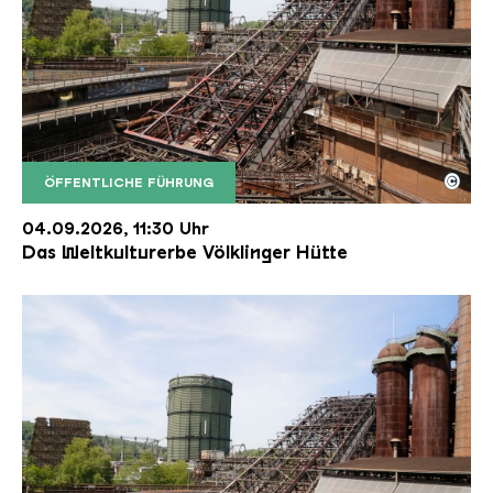
©
ÖFFENTLICHE FÜHRUNG
Der Erzschrägaufzug der Völklinger Hütte mit de
Copyright: Weltkulturerbe Völklinger Hütte | Karl 
04.09.2026, 11:30 Uhr
Das Weltkulturerbe Völklinger Hütte