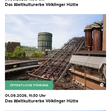
Das Weltkulturerbe Völklinger Hütte
©
ÖFFENTLICHE FÜHRUNG
Der Erzschrägaufzug der Völklinger Hütte mit de
Copyright: Weltkulturerbe Völklinger Hütte | Karl 
01.09.2026, 11:30 Uhr
Das Weltkulturerbe Völklinger Hütte