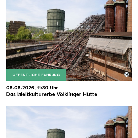
©
ÖFFENTLICHE FÜHRUNG
Der Erzschrägaufzug der Völklinger Hütte mit de
Copyright: Weltkulturerbe Völklinger Hütte | Karl 
08.08.2026, 11:30 Uhr
Das Weltkulturerbe Völklinger Hütte