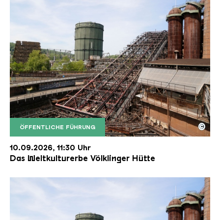
©
ÖFFENTLICHE FÜHRUNG
Der Erzschrägaufzug der Völklinger Hütte mit de
Copyright: Weltkulturerbe Völklinger Hütte | Karl 
10.09.2026, 11:30 Uhr
Das Weltkulturerbe Völklinger Hütte