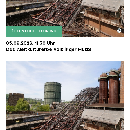
©
ÖFFENTLICHE FÜHRUNG
Der Erzschrägaufzug der Völklinger Hütte mit de
Copyright: Weltkulturerbe Völklinger Hütte | Karl 
05.09.2026, 11:30 Uhr
Das Weltkulturerbe Völklinger Hütte