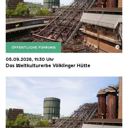
©
ÖFFENTLICHE FÜHRUNG
Der Erzschrägaufzug der Völklinger Hütte mit de
Copyright: Weltkulturerbe Völklinger Hütte | Karl 
05.09.2026, 11:30 Uhr
Das Weltkulturerbe Völklinger Hütte