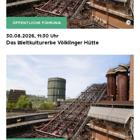
©
ÖFFENTLICHE FÜHRUNG
Der Erzschrägaufzug der Völklinger Hütte mit de
Copyright: Weltkulturerbe Völklinger Hütte | Karl 
30.08.2026, 11:30 Uhr
Das Weltkulturerbe Völklinger Hütte