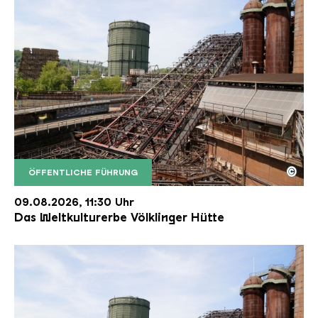
©
ÖFFENTLICHE FÜHRUNG
Der Erzschrägaufzug der Völklinger Hütte mit de
Copyright: Weltkulturerbe Völklinger Hütte | Karl 
09.08.2026, 11:30 Uhr
Das Weltkulturerbe Völklinger Hütte