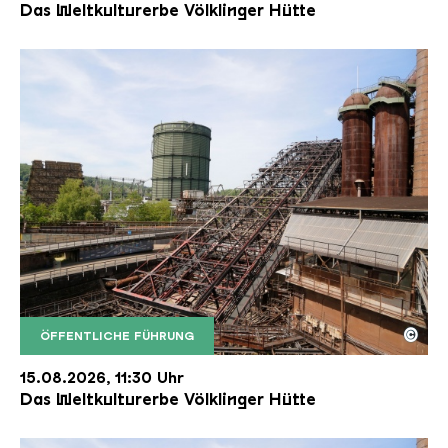
Das Weltkulturerbe Völklinger Hütte
©
ÖFFENTLICHE FÜHRUNG
Der Erzschrägaufzug der Völklinger Hütte mit de
Copyright: Weltkulturerbe Völklinger Hütte | Karl 
15.08.2026, 11:30 Uhr
Das Weltkulturerbe Völklinger Hütte