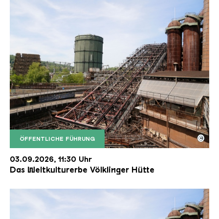
©
ÖFFENTLICHE FÜHRUNG
Der Erzschrägaufzug der Völklinger Hütte mit de
Copyright: Weltkulturerbe Völklinger Hütte | Karl 
03.09.2026, 11:30 Uhr
Das Weltkulturerbe Völklinger Hütte