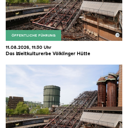
©
ÖFFENTLICHE FÜHRUNG
Der Erzschrägaufzug der Völklinger Hütte mit de
Copyright: Weltkulturerbe Völklinger Hütte | Karl 
11.08.2026, 11:30 Uhr
Das Weltkulturerbe Völklinger Hütte