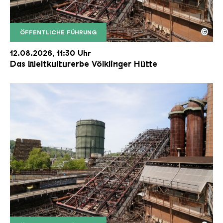
©
ÖFFENTLICHE FÜHRUNG
Der Erzschrägaufzug der Völklinger Hütte mit de
Copyright: Weltkulturerbe Völklinger Hütte | Karl 
12.08.2026, 11:30 Uhr
Das Weltkulturerbe Völklinger Hütte