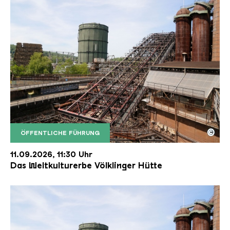
©
ÖFFENTLICHE FÜHRUNG
Der Erzschrägaufzug der Völklinger Hütte mit de
Copyright: Weltkulturerbe Völklinger Hütte | Karl 
11.09.2026, 11:30 Uhr
Das Weltkulturerbe Völklinger Hütte