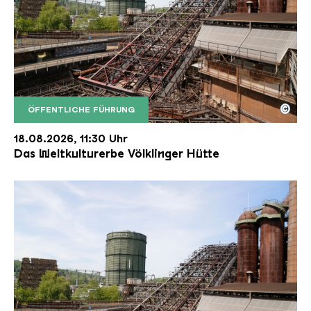
©
ÖFFENTLICHE FÜHRUNG
Der Erzschrägaufzug der Völklinger Hütte mit de
Copyright: Weltkulturerbe Völklinger Hütte | Karl 
18.08.2026, 11:30 Uhr
Das Weltkulturerbe Völklinger Hütte