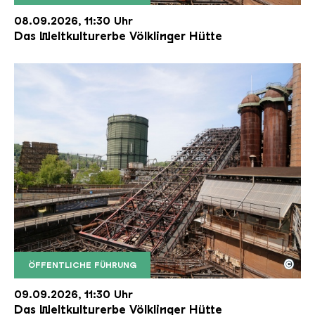
Der Erzschrägaufzug der Völklinger Hütte mit de
Copyright: Weltkulturerbe Völklinger Hütte | Karl 
08.09.2026, 11:30 Uhr
Das Weltkulturerbe Völklinger Hütte
©
ÖFFENTLICHE FÜHRUNG
Der Erzschrägaufzug der Völklinger Hütte mit de
Copyright: Weltkulturerbe Völklinger Hütte | Karl 
09.09.2026, 11:30 Uhr
Das Weltkulturerbe Völklinger Hütte