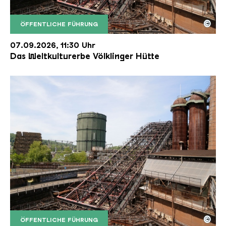
©
ÖFFENTLICHE FÜHRUNG
Der Erzschrägaufzug der Völklinger Hütte mit de
Copyright: Weltkulturerbe Völklinger Hütte | Karl 
07.09.2026, 11:30 Uhr
Das Weltkulturerbe Völklinger Hütte
©
ÖFFENTLICHE FÜHRUNG