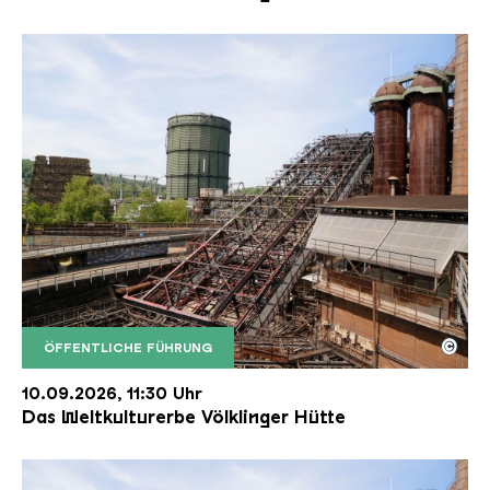
©
ÖFFENTLICHE FÜHRUNG
Der Erzschrägaufzug der Völklinger Hütte mit de
Copyright: Weltkulturerbe Völklinger Hütte | Karl 
10.09.2026, 11:30 Uhr
Das Weltkulturerbe Völklinger Hütte