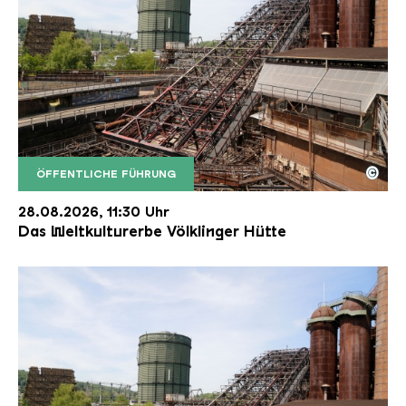
©
ÖFFENTLICHE FÜHRUNG
Der Erzschrägaufzug der Völklinger Hütte mit de
Copyright: Weltkulturerbe Völklinger Hütte | Karl 
28.08.2026, 11:30 Uhr
Das Weltkulturerbe Völklinger Hütte