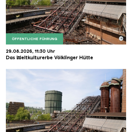
©
ÖFFENTLICHE FÜHRUNG
Der Erzschrägaufzug der Völklinger Hütte mit de
Copyright: Weltkulturerbe Völklinger Hütte | Karl 
29.08.2026, 11:30 Uhr
Das Weltkulturerbe Völklinger Hütte