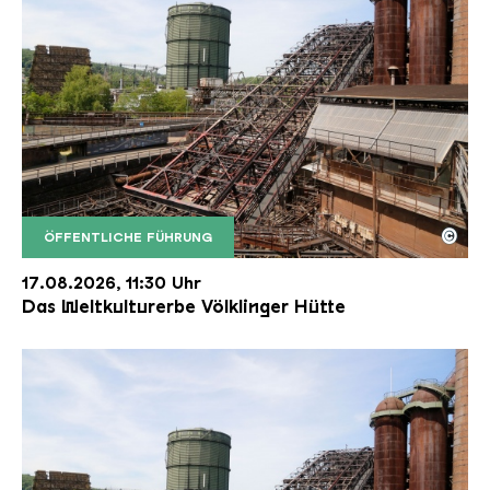
©
ÖFFENTLICHE FÜHRUNG
Der Erzschrägaufzug der Völklinger Hütte mit de
Copyright: Weltkulturerbe Völklinger Hütte | Karl 
17.08.2026, 11:30 Uhr
Das Weltkulturerbe Völklinger Hütte