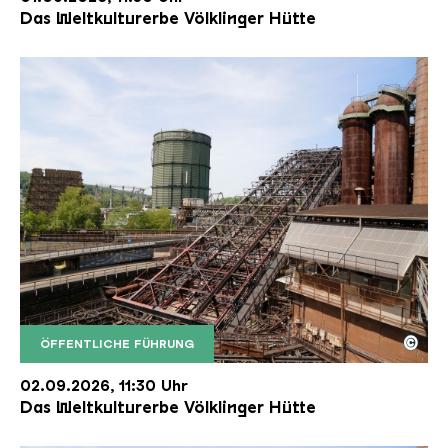
Das Weltkulturerbe Völklinger Hütte
©
ÖFFENTLICHE FÜHRUNG
Der Erzschrägaufzug der Völklinger Hütte mit de
Copyright: Weltkulturerbe Völklinger Hütte | Karl 
02.09.2026, 11:30 Uhr
Das Weltkulturerbe Völklinger Hütte