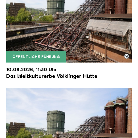
©
ÖFFENTLICHE FÜHRUNG
Der Erzschrägaufzug der Völklinger Hütte mit de
Copyright: Weltkulturerbe Völklinger Hütte | Karl 
10.08.2026, 11:30 Uhr
Das Weltkulturerbe Völklinger Hütte