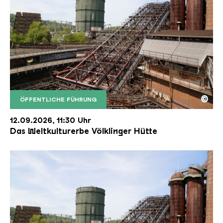
©
ÖFFENTLICHE FÜHRUNG
Der Erzschrägaufzug der Völklinger Hütte mit de
Copyright: Weltkulturerbe Völklinger Hütte | Karl 
12.09.2026, 11:30 Uhr
Das Weltkulturerbe Völklinger Hütte