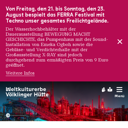
Zur Hauptnavigation
Zur Suche
Zum Inhalt
Zur Fußnavigation
Von Freitag, den 21. bis Sonntag, den 23.
August bespielt das FERRA Festival mit
Techno unser gesamtes Freilichtgelände.
Der Wasserhochbehälter mit der
Dauerausstellung BEWEGUNG MACHT
GESCHICHTE, das Pumpenhaus mit der Sound-
Installation von Emeka Ogboh sowie die
Gebläse- und Verdichterhalle mit der
Großausstellung X-RAY sind jedoch
durchgehend zum ermäßigten Preis von 9 Euro
geöffnet.
Weitere Infos
Gebärdens
Leichte
Menü
Hochofengruppe in Rot
Copyright: Weltkulturerbe 
©