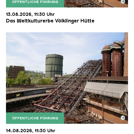
©
ÖFFENTLICHE FÜHRUNG
Der Erzschrägaufzug der Völklinger Hütte mit de
Copyright: Weltkulturerbe Völklinger Hütte | Karl 
13.08.2026, 11:30 Uhr
Das Weltkulturerbe Völklinger Hütte
©
ÖFFENTLICHE FÜHRUNG
Der Erzschrägaufzug der Völklinger Hütte mit de
Copyright: Weltkulturerbe Völklinger Hütte | Karl 
14.08.2026, 11:30 Uhr