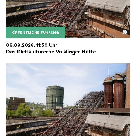
©
ÖFFENTLICHE FÜHRUNG
Der Erzschrägaufzug der Völklinger Hütte mit de
Copyright: Weltkulturerbe Völklinger Hütte | Karl 
06.09.2026, 11:30 Uhr
Das Weltkulturerbe Völklinger Hütte