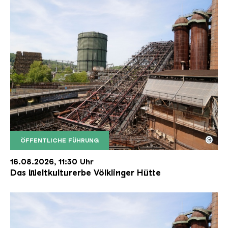
©
ÖFFENTLICHE FÜHRUNG
Der Erzschrägaufzug der Völklinger Hütte mit de
Copyright: Weltkulturerbe Völklinger Hütte | Karl 
16.08.2026, 11:30 Uhr
Das Weltkulturerbe Völklinger Hütte