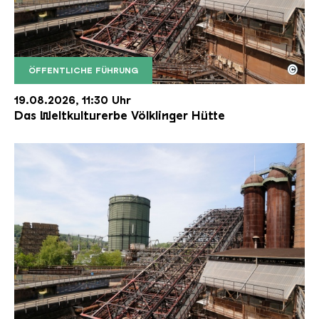
©
ÖFFENTLICHE FÜHRUNG
Der Erzschrägaufzug der Völklinger Hütte mit de
Copyright: Weltkulturerbe Völklinger Hütte | Karl 
19.08.2026, 11:30 Uhr
Das Weltkulturerbe Völklinger Hütte