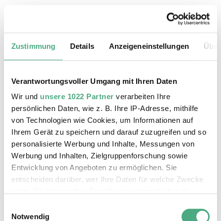
24.08.2026, 11:30 Uhr
Das Weltkulturerbe Völklinger Hütte
Zustimmung
Details
Anzeigeneinstellungen
Über
Verantwortungsvoller Umgang mit Ihren Daten
Wir und
unsere 1022 Partner
verarbeiten Ihre
persönlichen Daten, wie z. B. Ihre IP-Adresse, mithilfe
von Technologien wie Cookies, um Informationen auf
Ihrem Gerät zu speichern und darauf zuzugreifen und so
personalisierte Werbung und Inhalte, Messungen von
Werbung und Inhalten, Zielgruppenforschung sowie
Entwicklung von Angeboten zu ermöglichen. Sie
entscheiden darüber, wer Ihre Daten für welche Zwecke
©
ÖFFENTLICHE FÜHRUNG
Der Erzschrägaufzug der Völklinger Hütte mit de
Copyright: Weltkulturerbe Völklinger Hütte | Karl 
nutzt. Sie können Ihre Einwilligung jederzeit über die
25.08.2026, 11:30 Uhr
Cookie-Erklärung oder durch Klicken auf das Privacy
Einwilligungsauswahl
Das Weltkulturerbe Völklinger Hütte
Trigger Symbol ändern oder widerrufen
Notwendig