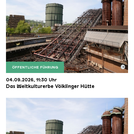
©
ÖFFENTLICHE FÜHRUNG
Der Erzschrägaufzug der Völklinger Hütte mit de
Copyright: Weltkulturerbe Völklinger Hütte | Karl 
04.09.2026, 11:30 Uhr
Das Weltkulturerbe Völklinger Hütte