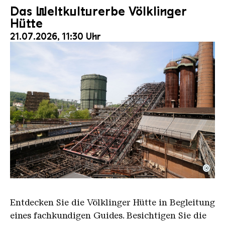
Das Weltkulturerbe Völklinger
Hütte
21.07.2026, 11:30 Uhr
©
Der Erzschrägaufzug der Völklinger Hütte mit de
Copyright: Weltkulturerbe Völklinger Hütte | Karl 
Entdecken Sie die Völklinger Hütte in Begleitung
eines fachkundigen Guides. Besichtigen Sie die