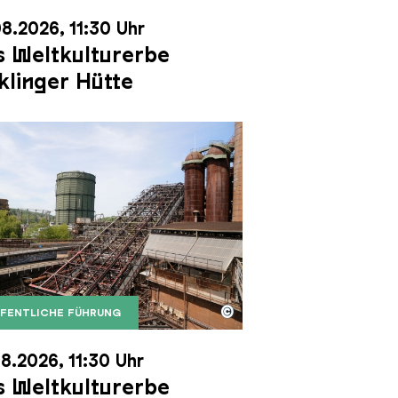
8.2026, 11:30 Uhr
 Weltkulturerbe
klinger Hütte
©
FENTLICHE FÜHRUNG
it dem Gasometer im Hintergrund
Karl Heinrich Veith
Erzschrägaufzug der Völklinger Hütte mit dem Gasom
right: Weltkulturerbe Völklinger Hütte | Karl Heinric
8.2026, 11:30 Uhr
 Weltkulturerbe