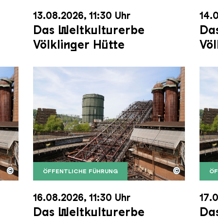
13.08.2026, 11:30 Uhr
14.0
Das Weltkulturerbe
Das
Völklinger Hütte
Völ
©
©
ÖFFENTLICHE FÜHRUNG
ÖF
nger Hütte mit dem Gasometer im Hintergrund
nger Hütte | Karl Heinrich Veith
Der Erzschrägaufzug der Völklinger Hütte m
Copyright: Weltkulturerbe Völklinger Hütte | 
Der 
Copy
16.08.2026, 11:30 Uhr
17.0
Das Weltkulturerbe
Das