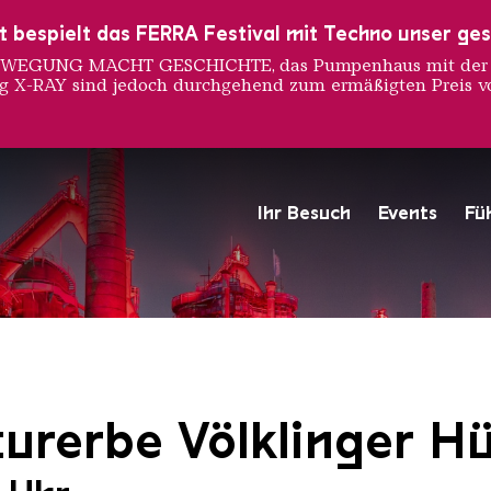
ust bespielt das FERRA Festival mit Techno unser ge
 BEWEGUNG MACHT GESCHICHTE, das Pumpenhaus mit der S
ng X-RAY sind jedoch durchgehend zum ermäßigten Preis vo
Ihr Besuch
Events
Fü
Hochofengruppe in Rot
Copyright: Weltkulturerbe 
urerbe Völklinger Hü