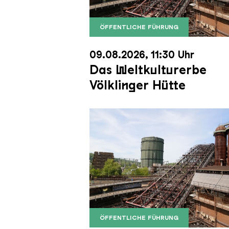
ÖFFENTLICHE FÜHRUNG
Der Erzschrägaufzug der Völkli
Copyright: Weltkulturerbe Völkli
09.08.2026, 11:30 Uhr
Das Weltkulturerbe
Völklinger Hütte
ÖFFENTLICHE FÜHRUNG
Der Erzschrägaufzug der Völkli
Copyright: Weltkulturerbe Völkli