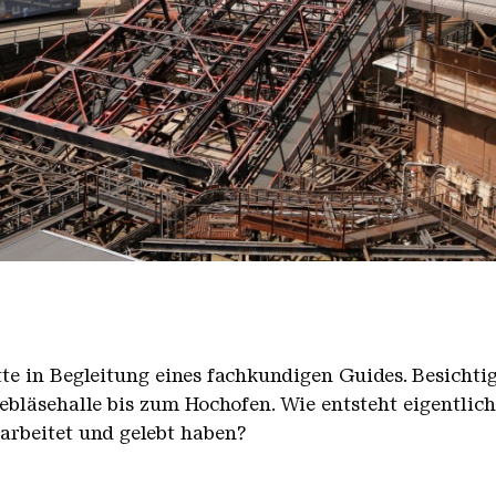
nger Hütte mit dem Gasometer im Hintergrund
nger Hütte | Karl Heinrich Veith
̈tte in Begleitung eines fachkundigen Guides. Besicht
bläsehalle bis zum Hochofen. Wie entsteht eigentlic
earbeitet und gelebt haben?