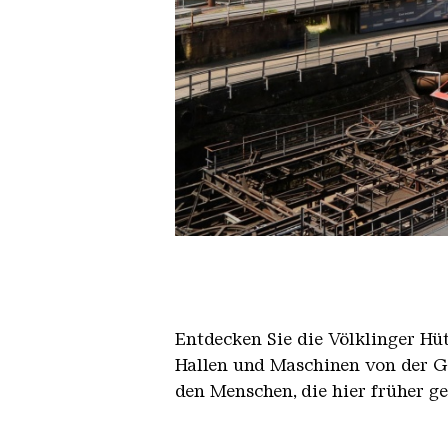
Der Erzschrägaufzug der Völkli
Copyright: Weltkulturerbe Völkli
Entdecken Sie die Völklinger Hu
Hallen und Maschinen von der Ge
den Menschen, die hier früher g