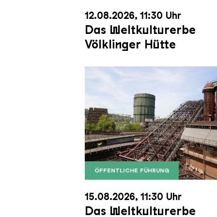
12.08.2026, 11:30 Uhr
Das Weltkulturerbe
Völklinger Hütte
ÖFFENTLICHE FÜHRUNG
Der Erzschrägaufzug der Völkli
Copyright: Weltkulturerbe Völkli
15.08.2026, 11:30 Uhr
Das Weltkulturerbe