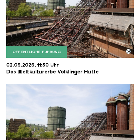
©
ÖFFENTLICHE FÜHRUNG
Der Erzschrägaufzug der Völklinger Hütte mit de
Copyright: Weltkulturerbe Völklinger Hütte | Karl 
02.09.2026, 11:30 Uhr
Das Weltkulturerbe Völklinger Hütte