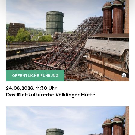
haben oder die sie im Rahmen Ihrer Nutzung der Dienste
gesammelt haben.
©
ÖFFENTLICHE FÜHRUNG
Der Erzschrägaufzug der Völklinger Hütte mit de
Copyright: Weltkulturerbe Völklinger Hütte | Karl 
24.08.2026, 11:30 Uhr
Das Weltkulturerbe Völklinger Hütte