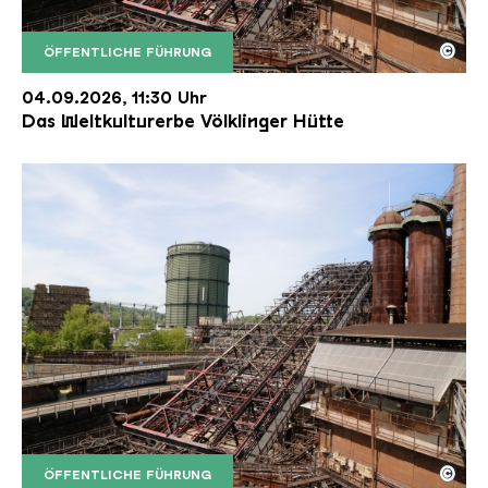
©
ÖFFENTLICHE FÜHRUNG
Der Erzschrägaufzug der Völklinger Hütte mit de
Copyright: Weltkulturerbe Völklinger Hütte | Karl 
04.09.2026, 11:30 Uhr
Das Weltkulturerbe Völklinger Hütte
©
ÖFFENTLICHE FÜHRUNG