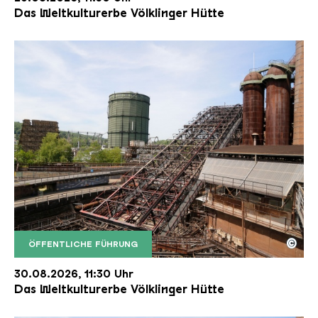
Das Weltkulturerbe Völklinger Hütte
©
ÖFFENTLICHE FÜHRUNG
Der Erzschrägaufzug der Völklinger Hütte mit de
Copyright: Weltkulturerbe Völklinger Hütte | Karl 
30.08.2026, 11:30 Uhr
Das Weltkulturerbe Völklinger Hütte