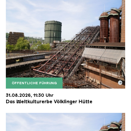
©
ÖFFENTLICHE FÜHRUNG
Der Erzschrägaufzug der Völklinger Hütte mit de
Copyright: Weltkulturerbe Völklinger Hütte | Karl 
31.08.2026, 11:30 Uhr
Das Weltkulturerbe Völklinger Hütte