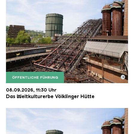
©
ÖFFENTLICHE FÜHRUNG
Der Erzschrägaufzug der Völklinger Hütte mit de
Copyright: Weltkulturerbe Völklinger Hütte | Karl 
08.09.2026, 11:30 Uhr
Das Weltkulturerbe Völklinger Hütte