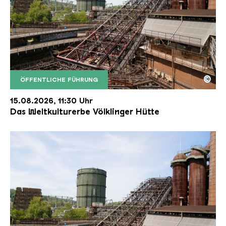
©
ÖFFENTLICHE FÜHRUNG
Der Erzschrägaufzug der Völklinger Hütte mit de
Copyright: Weltkulturerbe Völklinger Hütte | Karl 
15.08.2026, 11:30 Uhr
Das Weltkulturerbe Völklinger Hütte