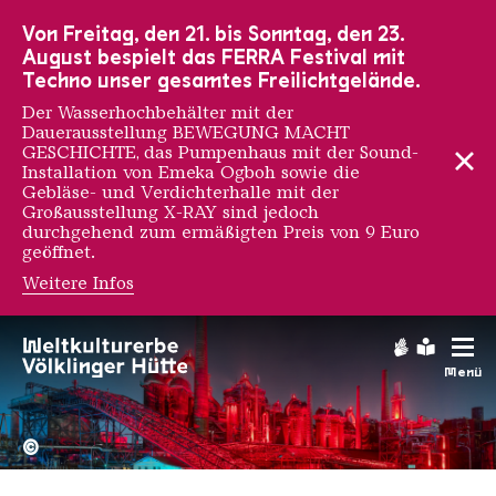
Zur Hauptnavigation
Zur Suche
Zum Inhalt
Zur Fußnavigation
Von Freitag, den 21. bis Sonntag, den 23.
August bespielt das FERRA Festival mit
Techno unser gesamtes Freilichtgelände.
Der Wasserhochbehälter mit der
Dauerausstellung BEWEGUNG MACHT
GESCHICHTE, das Pumpenhaus mit der Sound-
Installation von Emeka Ogboh sowie die
Gebläse- und Verdichterhalle mit der
Großausstellung X-RAY sind jedoch
durchgehend zum ermäßigten Preis von 9 Euro
geöffnet.
Weitere Infos
Gebärdens
Leichte
Menü
Hochofengruppe in Rot
Copyright: Weltkulturerbe 
©