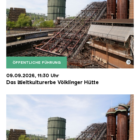
©
ÖFFENTLICHE FÜHRUNG
Der Erzschrägaufzug der Völklinger Hütte mit de
Copyright: Weltkulturerbe Völklinger Hütte | Karl 
09.09.2026, 11:30 Uhr
Das Weltkulturerbe Völklinger Hütte