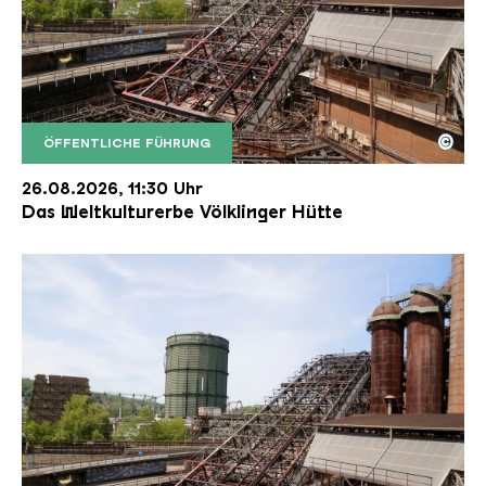
©
ÖFFENTLICHE FÜHRUNG
Der Erzschrägaufzug der Völklinger Hütte mit de
Copyright: Weltkulturerbe Völklinger Hütte | Karl 
26.08.2026, 11:30 Uhr
Das Weltkulturerbe Völklinger Hütte