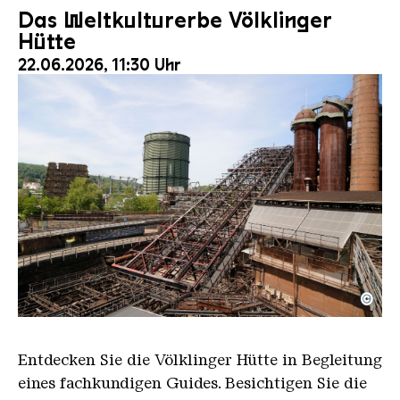
Das Weltkulturerbe Völklinger
Hütte
22.06.2026, 11:30 Uhr
©
Der Erzschrägaufzug der Völklinger Hütte mit de
Copyright: Weltkulturerbe Völklinger Hütte | Karl 
Entdecken Sie die Völklinger Hütte in Begleitung
eines fachkundigen Guides. Besichtigen Sie die