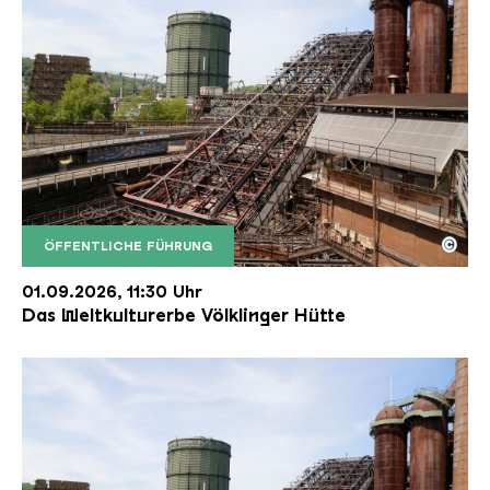
©
ÖFFENTLICHE FÜHRUNG
Der Erzschrägaufzug der Völklinger Hütte mit de
Copyright: Weltkulturerbe Völklinger Hütte | Karl 
01.09.2026, 11:30 Uhr
Das Weltkulturerbe Völklinger Hütte