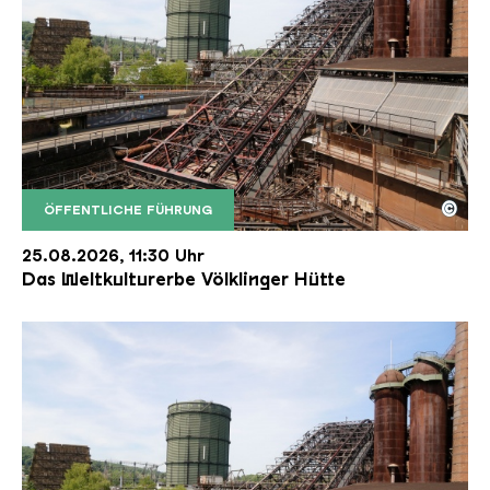
©
ÖFFENTLICHE FÜHRUNG
Der Erzschrägaufzug der Völklinger Hütte mit de
Copyright: Weltkulturerbe Völklinger Hütte | Karl 
25.08.2026, 11:30 Uhr
Das Weltkulturerbe Völklinger Hütte