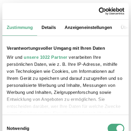
18.08.2026, 11:30 Uhr
Das Weltkulturerbe Völklinger Hütte
Zustimmung
Details
Anzeigeneinstellungen
Über
Verantwortungsvoller Umgang mit Ihren Daten
Wir und
unsere 1022 Partner
verarbeiten Ihre
persönlichen Daten, wie z. B. Ihre IP-Adresse, mithilfe
von Technologien wie Cookies, um Informationen auf
Ihrem Gerät zu speichern und darauf zuzugreifen und so
personalisierte Werbung und Inhalte, Messungen von
Werbung und Inhalten, Zielgruppenforschung sowie
Entwicklung von Angeboten zu ermöglichen. Sie
entscheiden darüber, wer Ihre Daten für welche Zwecke
©
ÖFFENTLICHE FÜHRUNG
Der Erzschrägaufzug der Völklinger Hütte mit de
Copyright: Weltkulturerbe Völklinger Hütte | Karl 
nutzt. Sie können Ihre Einwilligung jederzeit über die
19.08.2026, 11:30 Uhr
Cookie-Erklärung oder durch Klicken auf das Privacy
Einwilligungsauswahl
Das Weltkulturerbe Völklinger Hütte
Trigger Symbol ändern oder widerrufen
Notwendig