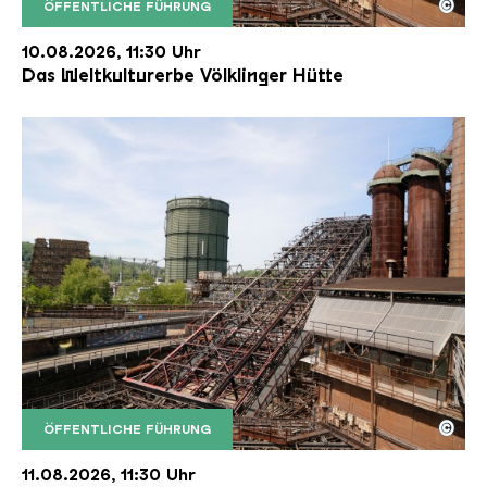
©
ÖFFENTLICHE FÜHRUNG
Der Erzschrägaufzug der Völklinger Hütte mit de
Copyright: Weltkulturerbe Völklinger Hütte | Karl 
10.08.2026, 11:30 Uhr
Das Weltkulturerbe Völklinger Hütte
©
ÖFFENTLICHE FÜHRUNG
Der Erzschrägaufzug der Völklinger Hütte mit de
Copyright: Weltkulturerbe Völklinger Hütte | Karl 
11.08.2026, 11:30 Uhr