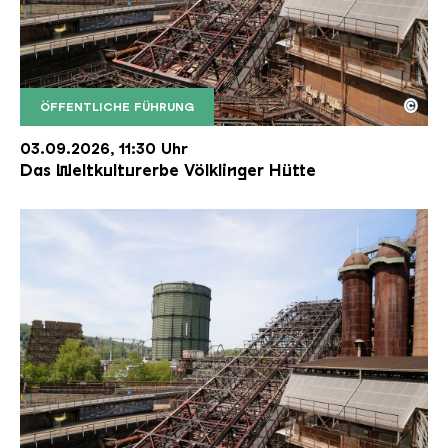
©
ÖFFENTLICHE FÜHRUNG
Der Erzschrägaufzug der Völklinger Hütte mit de
Copyright: Weltkulturerbe Völklinger Hütte | Karl 
03.09.2026, 11:30 Uhr
Das Weltkulturerbe Völklinger Hütte