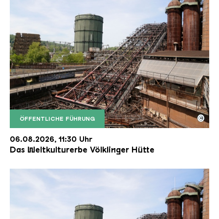
©
ÖFFENTLICHE FÜHRUNG
Der Erzschrägaufzug der Völklinger Hütte mit de
Copyright: Weltkulturerbe Völklinger Hütte | Karl 
06.08.2026, 11:30 Uhr
Das Weltkulturerbe Völklinger Hütte