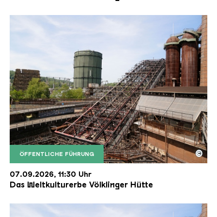
©
ÖFFENTLICHE FÜHRUNG
Der Erzschrägaufzug der Völklinger Hütte mit de
Copyright: Weltkulturerbe Völklinger Hütte | Karl 
07.09.2026, 11:30 Uhr
Das Weltkulturerbe Völklinger Hütte