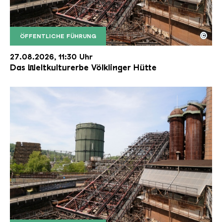
©
ÖFFENTLICHE FÜHRUNG
Der Erzschrägaufzug der Völklinger Hütte mit de
Copyright: Weltkulturerbe Völklinger Hütte | Karl 
27.08.2026, 11:30 Uhr
Das Weltkulturerbe Völklinger Hütte