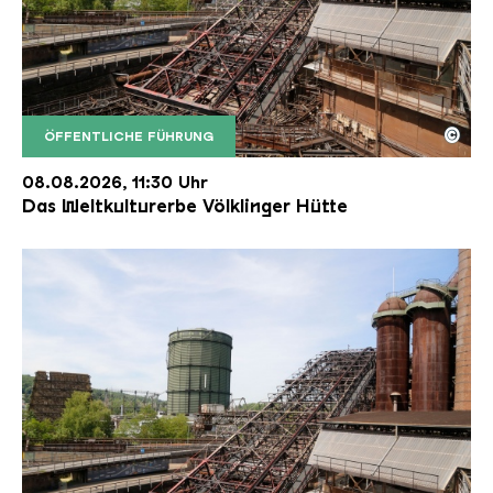
©
ÖFFENTLICHE FÜHRUNG
Der Erzschrägaufzug der Völklinger Hütte mit de
Copyright: Weltkulturerbe Völklinger Hütte | Karl 
08.08.2026, 11:30 Uhr
Das Weltkulturerbe Völklinger Hütte