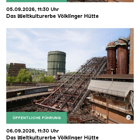
Der Erzschrägaufzug der Völklinger Hütte mit de
Copyright: Weltkulturerbe Völklinger Hütte | Karl 
05.09.2026, 11:30 Uhr
Das Weltkulturerbe Völklinger Hütte
©
ÖFFENTLICHE FÜHRUNG
Der Erzschrägaufzug der Völklinger Hütte mit de
Copyright: Weltkulturerbe Völklinger Hütte | Karl 
06.09.2026, 11:30 Uhr
Das Weltkulturerbe Völklinger Hütte