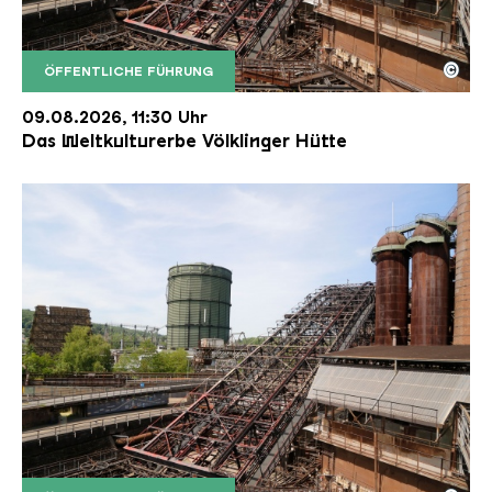
©
ÖFFENTLICHE FÜHRUNG
Der Erzschrägaufzug der Völklinger Hütte mit de
Copyright: Weltkulturerbe Völklinger Hütte | Karl 
09.08.2026, 11:30 Uhr
Das Weltkulturerbe Völklinger Hütte