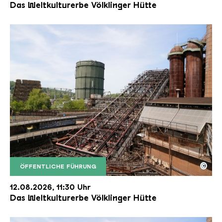
Das Weltkulturerbe Völklinger Hütte
©
ÖFFENTLICHE FÜHRUNG
Der Erzschrägaufzug der Völklinger Hütte mit de
Copyright: Weltkulturerbe Völklinger Hütte | Karl 
12.08.2026, 11:30 Uhr
Das Weltkulturerbe Völklinger Hütte