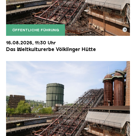
©
ÖFFENTLICHE FÜHRUNG
Der Erzschrägaufzug der Völklinger Hütte mit de
Copyright: Weltkulturerbe Völklinger Hütte | Karl 
16.08.2026, 11:30 Uhr
Das Weltkulturerbe Völklinger Hütte