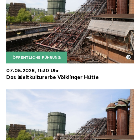
©
ÖFFENTLICHE FÜHRUNG
Der Erzschrägaufzug der Völklinger Hütte mit de
Copyright: Weltkulturerbe Völklinger Hütte | Karl 
07.08.2026, 11:30 Uhr
Das Weltkulturerbe Völklinger Hütte