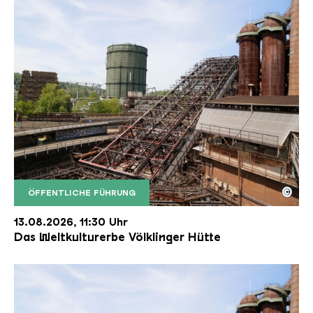
©
ÖFFENTLICHE FÜHRUNG
Der Erzschrägaufzug der Völklinger Hütte mit de
Copyright: Weltkulturerbe Völklinger Hütte | Karl 
13.08.2026, 11:30 Uhr
Das Weltkulturerbe Völklinger Hütte