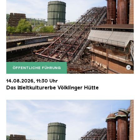
©
ÖFFENTLICHE FÜHRUNG
Der Erzschrägaufzug der Völklinger Hütte mit de
Copyright: Weltkulturerbe Völklinger Hütte | Karl 
14.08.2026, 11:30 Uhr
Das Weltkulturerbe Völklinger Hütte