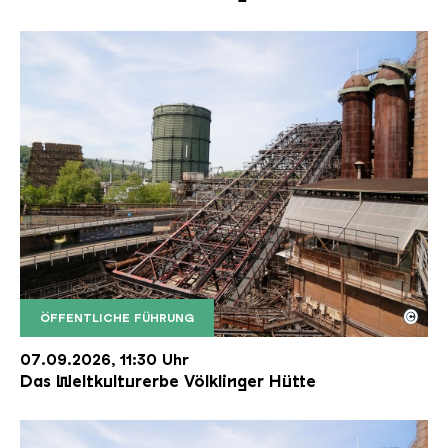
©
ÖFFENTLICHE FÜHRUNG
Der Erzschrägaufzug der Völklinger Hütte mit de
Copyright: Weltkulturerbe Völklinger Hütte | Karl 
07.09.2026, 11:30 Uhr
Das Weltkulturerbe Völklinger Hütte