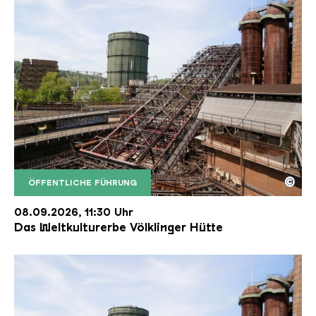
©
ÖFFENTLICHE FÜHRUNG
Der Erzschrägaufzug der Völklinger Hütte mit de
Copyright: Weltkulturerbe Völklinger Hütte | Karl 
08.09.2026, 11:30 Uhr
Das Weltkulturerbe Völklinger Hütte