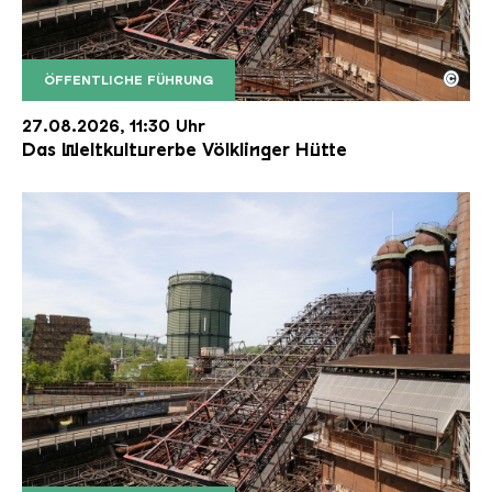
©
ÖFFENTLICHE FÜHRUNG
Der Erzschrägaufzug der Völklinger Hütte mit de
Copyright: Weltkulturerbe Völklinger Hütte | Karl 
27.08.2026, 11:30 Uhr
Das Weltkulturerbe Völklinger Hütte