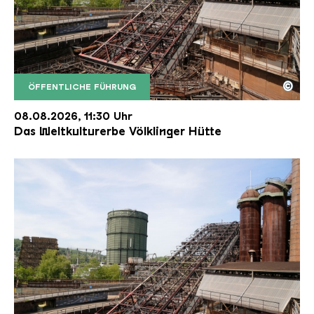
©
ÖFFENTLICHE FÜHRUNG
Der Erzschrägaufzug der Völklinger Hütte mit de
Copyright: Weltkulturerbe Völklinger Hütte | Karl 
08.08.2026, 11:30 Uhr
Das Weltkulturerbe Völklinger Hütte