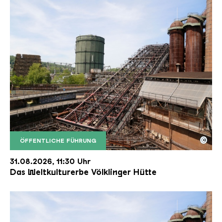
©
ÖFFENTLICHE FÜHRUNG
Der Erzschrägaufzug der Völklinger Hütte mit de
Copyright: Weltkulturerbe Völklinger Hütte | Karl 
31.08.2026, 11:30 Uhr
Das Weltkulturerbe Völklinger Hütte