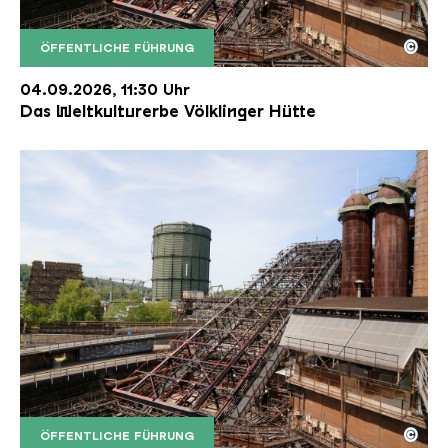
©
ÖFFENTLICHE FÜHRUNG
Der Erzschrägaufzug der Völklinger Hütte mit de
Copyright: Weltkulturerbe Völklinger Hütte | Karl 
04.09.2026, 11:30 Uhr
Das Weltkulturerbe Völklinger Hütte
©
ÖFFENTLICHE FÜHRUNG