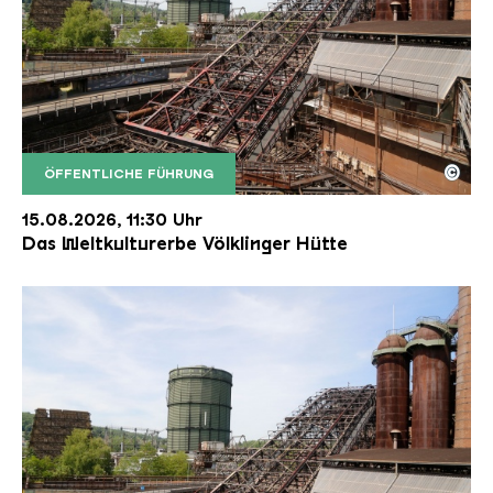
©
ÖFFENTLICHE FÜHRUNG
Der Erzschrägaufzug der Völklinger Hütte mit de
Copyright: Weltkulturerbe Völklinger Hütte | Karl 
15.08.2026, 11:30 Uhr
Das Weltkulturerbe Völklinger Hütte