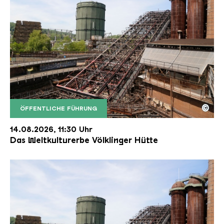
©
ÖFFENTLICHE FÜHRUNG
Der Erzschrägaufzug der Völklinger Hütte mit de
Copyright: Weltkulturerbe Völklinger Hütte | Karl 
14.08.2026, 11:30 Uhr
Das Weltkulturerbe Völklinger Hütte