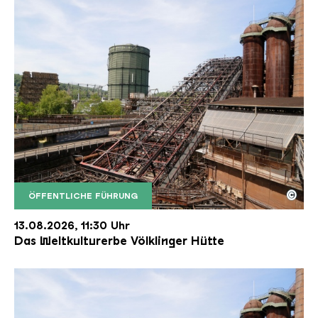
©
ÖFFENTLICHE FÜHRUNG
Der Erzschrägaufzug der Völklinger Hütte mit de
Copyright: Weltkulturerbe Völklinger Hütte | Karl 
13.08.2026, 11:30 Uhr
Das Weltkulturerbe Völklinger Hütte