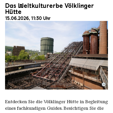
Das Weltkulturerbe Völklinger
Hütte
15.06.2026, 11:30 Uhr
©
Der Erzschrägaufzug der Völklinger Hütte mit de
Copyright: Weltkulturerbe Völklinger Hütte | Karl 
Entdecken Sie die Völklinger Hütte in Begleitung
eines fachkundigen Guides. Besichtigen Sie die