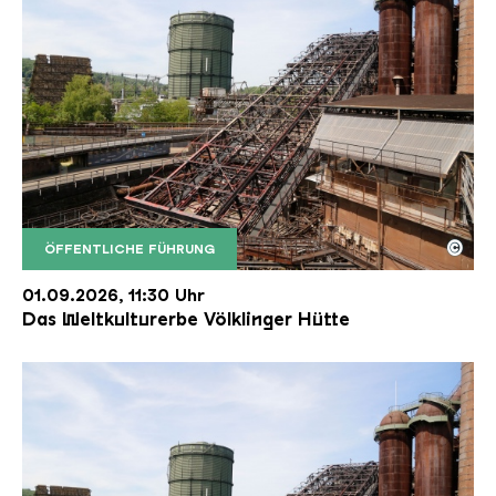
©
ÖFFENTLICHE FÜHRUNG
Der Erzschrägaufzug der Völklinger Hütte mit de
Copyright: Weltkulturerbe Völklinger Hütte | Karl 
01.09.2026, 11:30 Uhr
Das Weltkulturerbe Völklinger Hütte