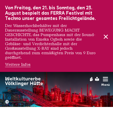
Zur Hauptnavigation
Zur Suche
Zum Inhalt
Zur Fußnavigation
Von Freitag, den 21. bis Sonntag, den 23.
August bespielt das FERRA Festival mit
Techno unser gesamtes Freilichtgelände.
Der Wasserhochbehälter mit der
Dauerausstellung BEWEGUNG MACHT
GESCHICHTE, das Pumpenhaus mit der Sound-
Installation von Emeka Ogboh sowie die
Gebläse- und Verdichterhalle mit der
Großausstellung X-RAY sind jedoch
durchgehend zum ermäßigten Preis von 9 Euro
geöffnet.
Weitere Infos
Gebärdens
Leichte
Menü
Hochofengruppe in Rot
Copyright: Weltkulturerbe 
©