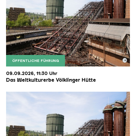
©
ÖFFENTLICHE FÜHRUNG
Der Erzschrägaufzug der Völklinger Hütte mit de
Copyright: Weltkulturerbe Völklinger Hütte | Karl 
09.09.2026, 11:30 Uhr
Das Weltkulturerbe Völklinger Hütte