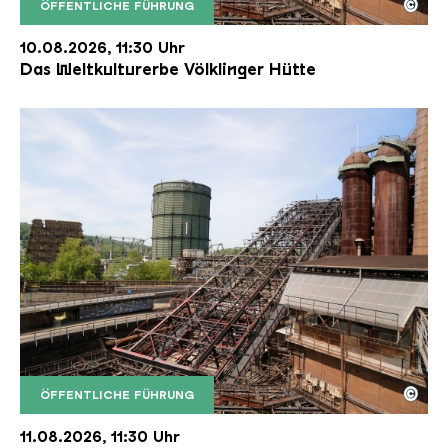
©
ÖFFENTLICHE FÜHRUNG
Der Erzschrägaufzug der Völklinger Hütte mit de
Copyright: Weltkulturerbe Völklinger Hütte | Karl 
10.08.2026, 11:30 Uhr
Das Weltkulturerbe Völklinger Hütte
©
ÖFFENTLICHE FÜHRUNG
Der Erzschrägaufzug der Völklinger Hütte mit de
Copyright: Weltkulturerbe Völklinger Hütte | Karl 
11.08.2026, 11:30 Uhr