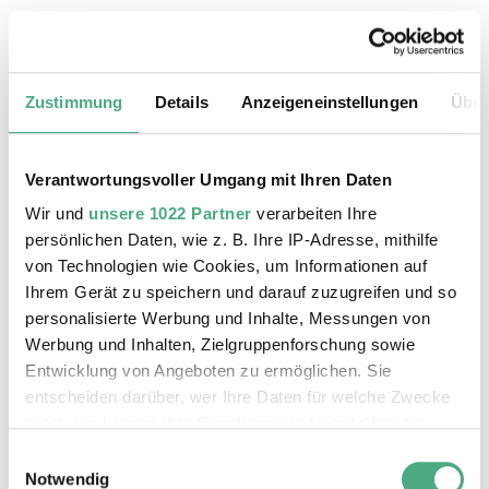
18.08.2026, 11:30 Uhr
Das Weltkulturerbe Völklinger Hütte
Zustimmung
Details
Anzeigeneinstellungen
Über
Verantwortungsvoller Umgang mit Ihren Daten
Wir und
unsere 1022 Partner
verarbeiten Ihre
persönlichen Daten, wie z. B. Ihre IP-Adresse, mithilfe
von Technologien wie Cookies, um Informationen auf
Ihrem Gerät zu speichern und darauf zuzugreifen und so
personalisierte Werbung und Inhalte, Messungen von
Werbung und Inhalten, Zielgruppenforschung sowie
Entwicklung von Angeboten zu ermöglichen. Sie
entscheiden darüber, wer Ihre Daten für welche Zwecke
©
ÖFFENTLICHE FÜHRUNG
Der Erzschrägaufzug der Völklinger Hütte mit de
Copyright: Weltkulturerbe Völklinger Hütte | Karl 
nutzt. Sie können Ihre Einwilligung jederzeit über die
19.08.2026, 11:30 Uhr
Cookie-Erklärung oder durch Klicken auf das Privacy
Einwilligungsauswahl
Das Weltkulturerbe Völklinger Hütte
Trigger Symbol ändern oder widerrufen
Notwendig