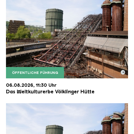
©
ÖFFENTLICHE FÜHRUNG
Der Erzschrägaufzug der Völklinger Hütte mit de
Copyright: Weltkulturerbe Völklinger Hütte | Karl 
06.08.2026, 11:30 Uhr
Das Weltkulturerbe Völklinger Hütte