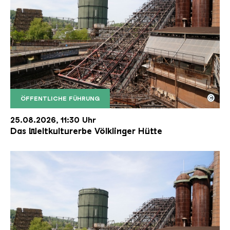
©
ÖFFENTLICHE FÜHRUNG
Der Erzschrägaufzug der Völklinger Hütte mit de
Copyright: Weltkulturerbe Völklinger Hütte | Karl 
25.08.2026, 11:30 Uhr
Das Weltkulturerbe Völklinger Hütte