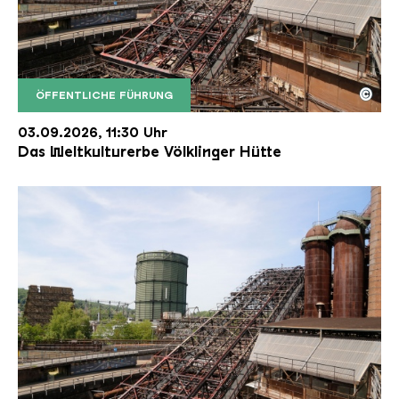
©
ÖFFENTLICHE FÜHRUNG
Der Erzschrägaufzug der Völklinger Hütte mit de
Copyright: Weltkulturerbe Völklinger Hütte | Karl 
03.09.2026, 11:30 Uhr
Das Weltkulturerbe Völklinger Hütte