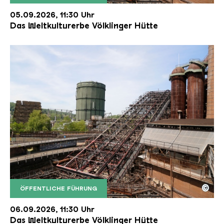
Der Erzschrägaufzug der Völklinger Hütte mit de
Copyright: Weltkulturerbe Völklinger Hütte | Karl 
05.09.2026, 11:30 Uhr
Das Weltkulturerbe Völklinger Hütte
©
ÖFFENTLICHE FÜHRUNG
Der Erzschrägaufzug der Völklinger Hütte mit de
Copyright: Weltkulturerbe Völklinger Hütte | Karl 
06.09.2026, 11:30 Uhr
Das Weltkulturerbe Völklinger Hütte