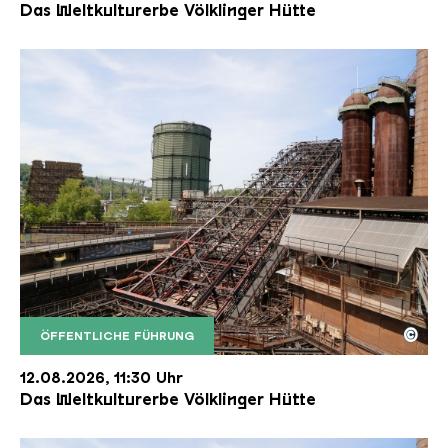
Das Weltkulturerbe Völklinger Hütte
©
ÖFFENTLICHE FÜHRUNG
Der Erzschrägaufzug der Völklinger Hütte mit de
Copyright: Weltkulturerbe Völklinger Hütte | Karl 
12.08.2026, 11:30 Uhr
Das Weltkulturerbe Völklinger Hütte