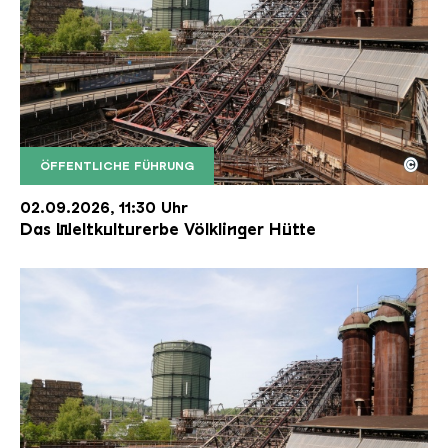
©
ÖFFENTLICHE FÜHRUNG
Der Erzschrägaufzug der Völklinger Hütte mit de
Copyright: Weltkulturerbe Völklinger Hütte | Karl 
02.09.2026, 11:30 Uhr
Das Weltkulturerbe Völklinger Hütte