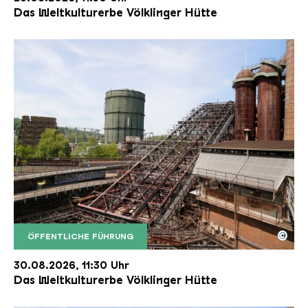
Das Weltkulturerbe Völklinger Hütte
©
ÖFFENTLICHE FÜHRUNG
Der Erzschrägaufzug der Völklinger Hütte mit de
Copyright: Weltkulturerbe Völklinger Hütte | Karl 
30.08.2026, 11:30 Uhr
Das Weltkulturerbe Völklinger Hütte