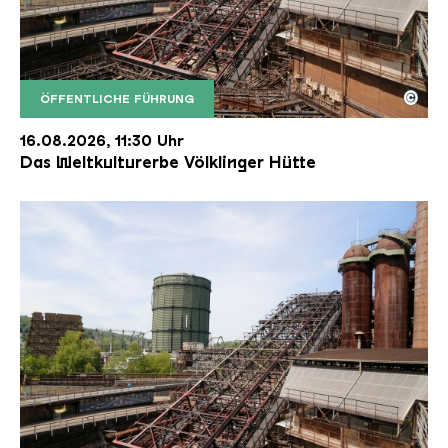
©
ÖFFENTLICHE FÜHRUNG
Der Erzschrägaufzug der Völklinger Hütte mit de
Copyright: Weltkulturerbe Völklinger Hütte | Karl 
16.08.2026, 11:30 Uhr
Das Weltkulturerbe Völklinger Hütte