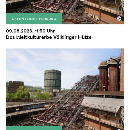
©
ÖFFENTLICHE FÜHRUNG
Der Erzschrägaufzug der Völklinger Hütte mit de
Copyright: Weltkulturerbe Völklinger Hütte | Karl 
09.08.2026, 11:30 Uhr
Das Weltkulturerbe Völklinger Hütte