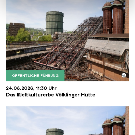
haben oder die sie im Rahmen Ihrer Nutzung der Dienste
gesammelt haben.
©
ÖFFENTLICHE FÜHRUNG
Der Erzschrägaufzug der Völklinger Hütte mit de
Copyright: Weltkulturerbe Völklinger Hütte | Karl 
24.08.2026, 11:30 Uhr
Das Weltkulturerbe Völklinger Hütte