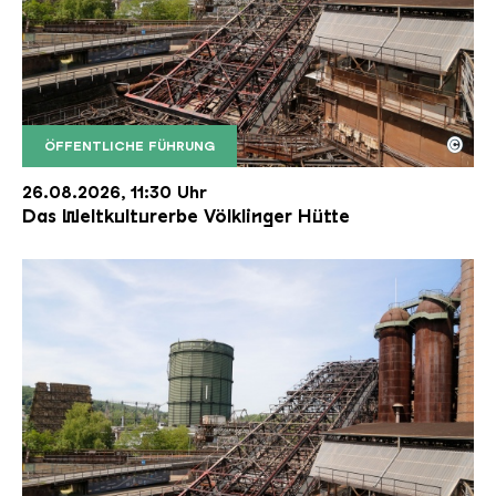
©
ÖFFENTLICHE FÜHRUNG
Der Erzschrägaufzug der Völklinger Hütte mit de
Copyright: Weltkulturerbe Völklinger Hütte | Karl 
26.08.2026, 11:30 Uhr
Das Weltkulturerbe Völklinger Hütte