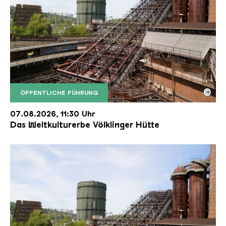
©
ÖFFENTLICHE FÜHRUNG
Der Erzschrägaufzug der Völklinger Hütte mit de
Copyright: Weltkulturerbe Völklinger Hütte | Karl 
07.08.2026, 11:30 Uhr
Das Weltkulturerbe Völklinger Hütte