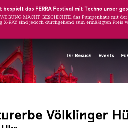
ust bespielt das FERRA Festival mit Techno unser ge
 BEWEGUNG MACHT GESCHICHTE, das Pumpenhaus mit der S
ng X-RAY sind jedoch durchgehend zum ermäßigten Preis vo
Ihr Besuch
Events
Fü
Hochofengruppe in Rot
Copyright: Weltkulturerbe 
urerbe Völklinger Hü