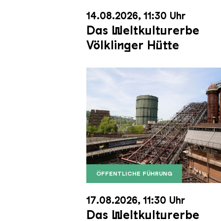
14.08.2026, 11:30 Uhr
Das Weltkulturerbe
Völklinger Hütte
ÖFFENTLICHE FÜHRUNG
Der Erzschrägaufzug der Völkli
Copyright: Weltkulturerbe Völkli
17.08.2026, 11:30 Uhr
Das Weltkulturerbe