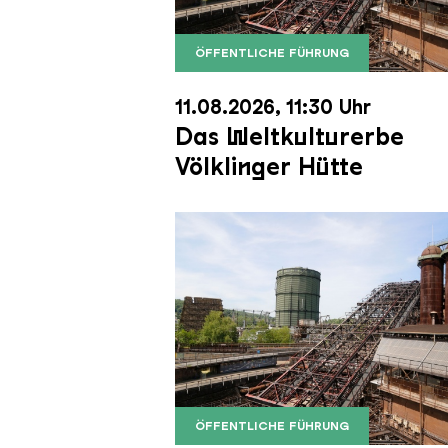
ÖFFENTLICHE FÜHRUNG
Der Erzschrägaufzug der Völkli
Copyright: Weltkulturerbe Völkli
11.08.2026, 11:30 Uhr
Das Weltkulturerbe
Völklinger Hütte
ÖFFENTLICHE FÜHRUNG
Der Erzschrägaufzug der Völkli
Copyright: Weltkulturerbe Völkli