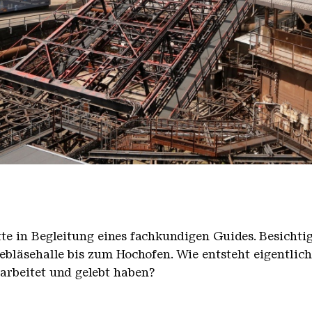
nger Hütte mit dem Gasometer im Hintergrund
nger Hütte | Karl Heinrich Veith
̈tte in Begleitung eines fachkundigen Guides. Besicht
bläsehalle bis zum Hochofen. Wie entsteht eigentlic
earbeitet und gelebt haben?