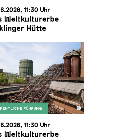
8.2026, 11:30 Uhr
 Weltkulturerbe
klinger Hütte
©
FENTLICHE FÜHRUNG
it dem Gasometer im Hintergrund
Karl Heinrich Veith
Erzschrägaufzug der Völklinger Hütte mit dem Gasom
right: Weltkulturerbe Völklinger Hütte | Karl Heinric
8.2026, 11:30 Uhr
 Weltkulturerbe