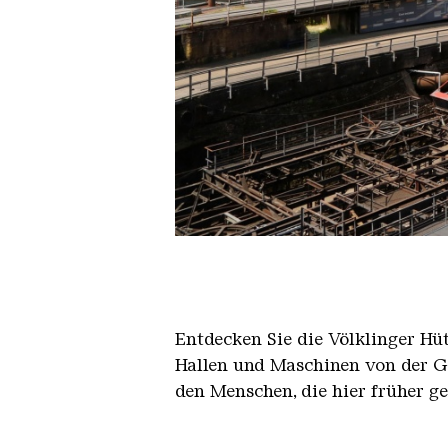
Der Erzschrägaufzug der Völkli
Copyright: Weltkulturerbe Völkli
Entdecken Sie die Völklinger Hu
Hallen und Maschinen von der Ge
den Menschen, die hier früher g