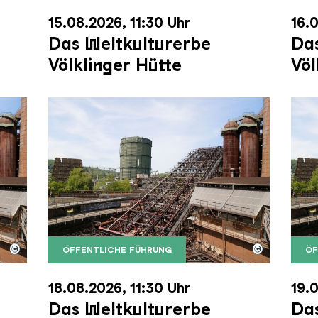
15.08.2026, 11:30 Uhr
16.0
Das Weltkulturerbe
Das
Völklinger Hütte
Völ
©
©
ÖFFENTLICHE FÜHRUNG
ÖF
nger Hütte mit dem Gasometer im Hintergrund
nger Hütte | Karl Heinrich Veith
Der Erzschrägaufzug der Völklinger Hütte m
Copyright: Weltkulturerbe Völklinger Hütte | 
Der 
Copy
18.08.2026, 11:30 Uhr
19.0
Das Weltkulturerbe
Das