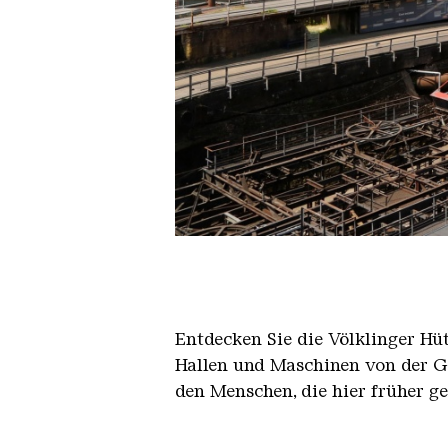
Der Erzschrägaufzug der Völkli
Copyright: Weltkulturerbe Völkli
Entdecken Sie die Völklinger Hu
Hallen und Maschinen von der Ge
den Menschen, die hier früher g