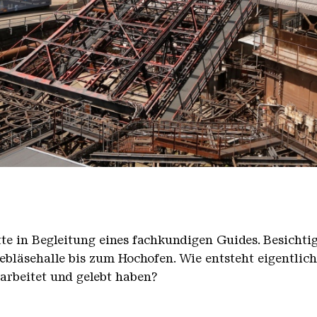
nger Hütte mit dem Gasometer im Hintergrund
nger Hütte | Karl Heinrich Veith
̈tte in Begleitung eines fachkundigen Guides. Besicht
bläsehalle bis zum Hochofen. Wie entsteht eigentlic
earbeitet und gelebt haben?