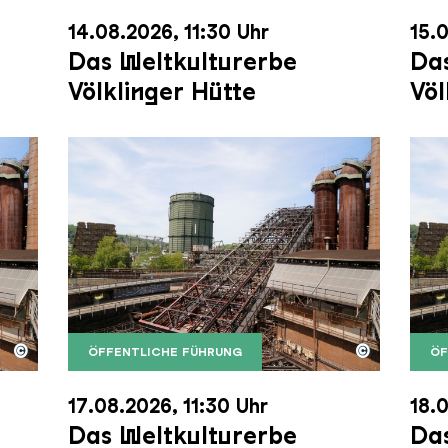
14.08.2026, 11:30 Uhr
15.0
Das Weltkulturerbe
Das
Völklinger Hütte
Völ
©
©
ÖFFENTLICHE FÜHRUNG
ÖF
nger Hütte mit dem Gasometer im Hintergrund
nger Hütte | Karl Heinrich Veith
Der Erzschrägaufzug der Völklinger Hütte m
Copyright: Weltkulturerbe Völklinger Hütte | 
Der 
Copy
17.08.2026, 11:30 Uhr
18.0
Das Weltkulturerbe
Das