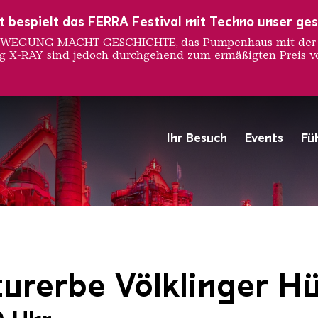
ust bespielt das FERRA Festival mit Techno unser ge
 BEWEGUNG MACHT GESCHICHTE, das Pumpenhaus mit der S
ng X-RAY sind jedoch durchgehend zum ermäßigten Preis vo
Ihr Besuch
Events
Fü
Hochofengruppe in Rot
Copyright: Weltkulturerbe 
urerbe Völklinger Hü