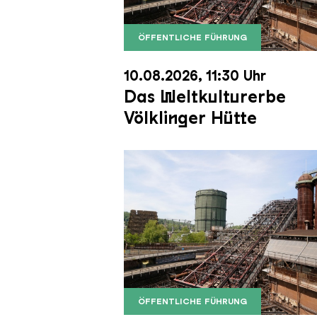
ÖFFENTLICHE FÜHRUNG
Der Erzschrägaufzug der Völkli
Copyright: Weltkulturerbe Völkli
10.08.2026, 11:30 Uhr
Das Weltkulturerbe
Völklinger Hütte
ÖFFENTLICHE FÜHRUNG
Der Erzschrägaufzug der Völkli
Copyright: Weltkulturerbe Völkli