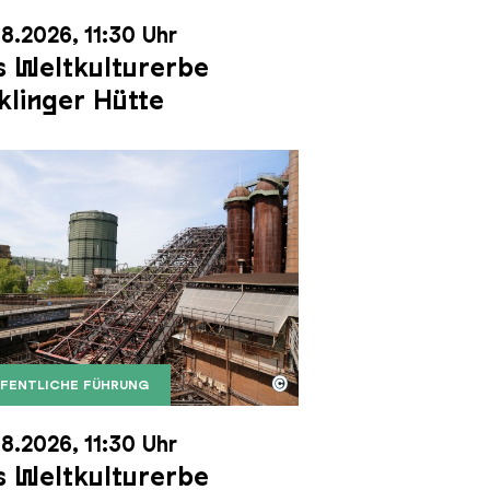
8.2026, 11:30 Uhr
 Weltkulturerbe
klinger Hütte
©
FENTLICHE FÜHRUNG
it dem Gasometer im Hintergrund
Karl Heinrich Veith
Erzschrägaufzug der Völklinger Hütte mit dem Gasom
right: Weltkulturerbe Völklinger Hütte | Karl Heinric
8.2026, 11:30 Uhr
 Weltkulturerbe