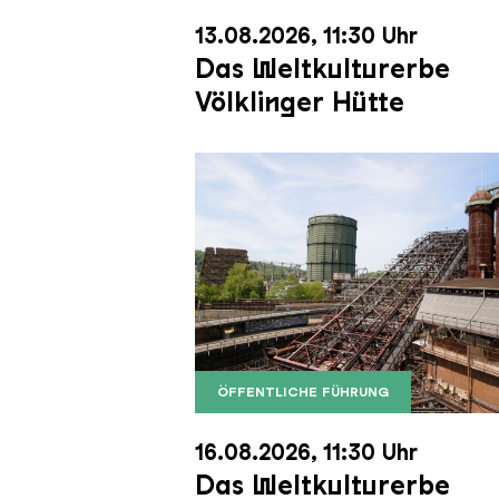
13.08.2026, 11:30 Uhr
Das Weltkulturerbe
Völklinger Hütte
ÖFFENTLICHE FÜHRUNG
Der Erzschrägaufzug der Völkli
Copyright: Weltkulturerbe Völkli
16.08.2026, 11:30 Uhr
Das Weltkulturerbe