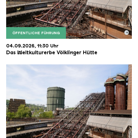
©
ÖFFENTLICHE FÜHRUNG
Der Erzschrägaufzug der Völklinger Hütte mit de
Copyright: Weltkulturerbe Völklinger Hütte | Karl 
04.09.2026, 11:30 Uhr
Das Weltkulturerbe Völklinger Hütte