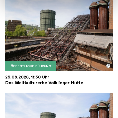
haben oder die sie im Rahmen Ihrer Nutzung der Dienste
gesammelt haben.
©
ÖFFENTLICHE FÜHRUNG
Der Erzschrägaufzug der Völklinger Hütte mit de
Copyright: Weltkulturerbe Völklinger Hütte | Karl 
25.08.2026, 11:30 Uhr
Das Weltkulturerbe Völklinger Hütte