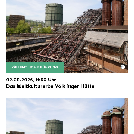
©
ÖFFENTLICHE FÜHRUNG
Der Erzschrägaufzug der Völklinger Hütte mit de
Copyright: Weltkulturerbe Völklinger Hütte | Karl 
02.09.2026, 11:30 Uhr
Das Weltkulturerbe Völklinger Hütte