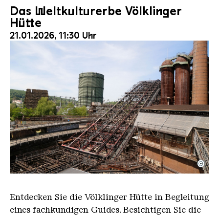
Das Weltkulturerbe Völklinger
Hütte
21.01.2026, 11:30 Uhr
©
Der Erzschrägaufzug der Völklinger Hütte mit de
Copyright: Weltkulturerbe Völklinger Hütte | Karl 
Entdecken Sie die Völklinger Hütte in Begleitung
eines fachkundigen Guides. Besichtigen Sie die