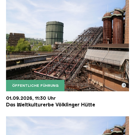
©
ÖFFENTLICHE FÜHRUNG
Der Erzschrägaufzug der Völklinger Hütte mit de
Copyright: Weltkulturerbe Völklinger Hütte | Karl 
01.09.2026, 11:30 Uhr
Das Weltkulturerbe Völklinger Hütte