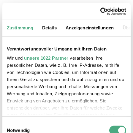
19.08.2026, 11:30 Uhr
Das Weltkulturerbe Völklinger Hütte
Zustimmung
Details
Anzeigeneinstellungen
Über
Verantwortungsvoller Umgang mit Ihren Daten
Wir und
unsere 1022 Partner
verarbeiten Ihre
persönlichen Daten, wie z. B. Ihre IP-Adresse, mithilfe
von Technologien wie Cookies, um Informationen auf
Ihrem Gerät zu speichern und darauf zuzugreifen und so
personalisierte Werbung und Inhalte, Messungen von
Werbung und Inhalten, Zielgruppenforschung sowie
Entwicklung von Angeboten zu ermöglichen. Sie
entscheiden darüber, wer Ihre Daten für welche Zwecke
©
ÖFFENTLICHE FÜHRUNG
Der Erzschrägaufzug der Völklinger Hütte mit de
Copyright: Weltkulturerbe Völklinger Hütte | Karl 
nutzt. Sie können Ihre Einwilligung jederzeit über die
20.08.2026, 11:30 Uhr
Cookie-Erklärung oder durch Klicken auf das Privacy
Einwilligungsauswahl
Das Weltkulturerbe Völklinger Hütte
Trigger Symbol ändern oder widerrufen
Notwendig