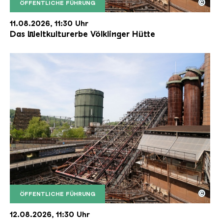
©
ÖFFENTLICHE FÜHRUNG
Der Erzschrägaufzug der Völklinger Hütte mit de
Copyright: Weltkulturerbe Völklinger Hütte | Karl 
11.08.2026, 11:30 Uhr
Das Weltkulturerbe Völklinger Hütte
©
ÖFFENTLICHE FÜHRUNG
Der Erzschrägaufzug der Völklinger Hütte mit de
Copyright: Weltkulturerbe Völklinger Hütte | Karl 
12.08.2026, 11:30 Uhr