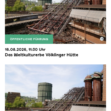
©
ÖFFENTLICHE FÜHRUNG
Der Erzschrägaufzug der Völklinger Hütte mit de
Copyright: Weltkulturerbe Völklinger Hütte | Karl 
16.08.2026, 11:30 Uhr
Das Weltkulturerbe Völklinger Hütte