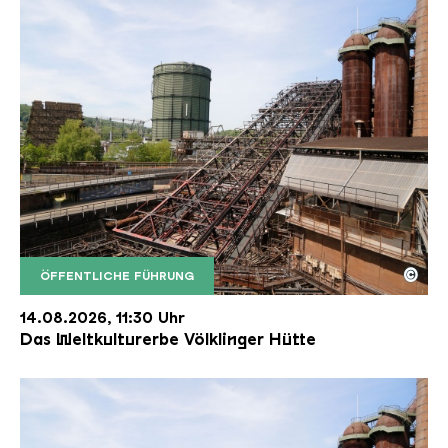
©
ÖFFENTLICHE FÜHRUNG
Der Erzschrägaufzug der Völklinger Hütte mit de
Copyright: Weltkulturerbe Völklinger Hütte | Karl 
14.08.2026, 11:30 Uhr
Das Weltkulturerbe Völklinger Hütte