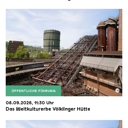
©
ÖFFENTLICHE FÜHRUNG
Der Erzschrägaufzug der Völklinger Hütte mit de
Copyright: Weltkulturerbe Völklinger Hütte | Karl 
08.09.2026, 11:30 Uhr
Das Weltkulturerbe Völklinger Hütte