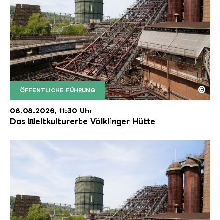
©
ÖFFENTLICHE FÜHRUNG
Der Erzschrägaufzug der Völklinger Hütte mit de
Copyright: Weltkulturerbe Völklinger Hütte | Karl 
08.08.2026, 11:30 Uhr
Das Weltkulturerbe Völklinger Hütte