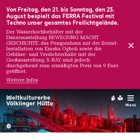
Zur Hauptnavigation
Zur Suche
Zum Inhalt
Zur Fußnavigation
Von Freitag, den 21. bis Sonntag, den 23.
August bespielt das FERRA Festival mit
Techno unser gesamtes Freilichtgelände.
Der Wasserhochbehälter mit der
Dauerausstellung BEWEGUNG MACHT
GESCHICHTE, das Pumpenhaus mit der Sound-
Installation von Emeka Ogboh sowie die
Gebläse- und Verdichterhalle mit der
Großausstellung X-RAY sind jedoch
durchgehend zum ermäßigten Preis von 9 Euro
geöffnet.
Weitere Infos
Gebärdens
Leichte
Menü
Hochofengruppe in Rot
Copyright: Weltkulturerbe 
©