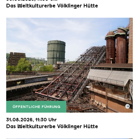
Das Weltkulturerbe Völklinger Hütte
©
ÖFFENTLICHE FÜHRUNG
Der Erzschrägaufzug der Völklinger Hütte mit de
Copyright: Weltkulturerbe Völklinger Hütte | Karl 
31.08.2026, 11:30 Uhr
Das Weltkulturerbe Völklinger Hütte