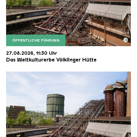
©
ÖFFENTLICHE FÜHRUNG
Der Erzschrägaufzug der Völklinger Hütte mit de
Copyright: Weltkulturerbe Völklinger Hütte | Karl 
27.08.2026, 11:30 Uhr
Das Weltkulturerbe Völklinger Hütte