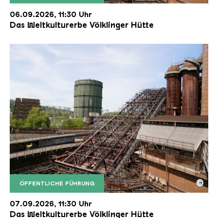
Der Erzschrägaufzug der Völklinger Hütte mit de
Copyright: Weltkulturerbe Völklinger Hütte | Karl 
06.09.2026, 11:30 Uhr
Das Weltkulturerbe Völklinger Hütte
©
ÖFFENTLICHE FÜHRUNG
Der Erzschrägaufzug der Völklinger Hütte mit de
Copyright: Weltkulturerbe Völklinger Hütte | Karl 
07.09.2026, 11:30 Uhr
Das Weltkulturerbe Völklinger Hütte