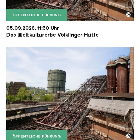
©
ÖFFENTLICHE FÜHRUNG
Der Erzschrägaufzug der Völklinger Hütte mit de
Copyright: Weltkulturerbe Völklinger Hütte | Karl 
05.09.2026, 11:30 Uhr
Das Weltkulturerbe Völklinger Hütte
©
ÖFFENTLICHE FÜHRUNG