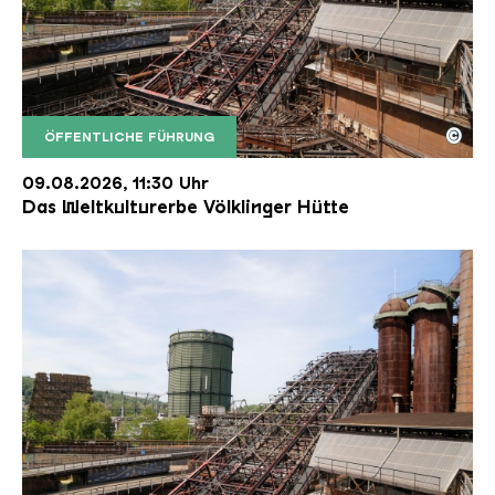
©
ÖFFENTLICHE FÜHRUNG
Der Erzschrägaufzug der Völklinger Hütte mit de
Copyright: Weltkulturerbe Völklinger Hütte | Karl 
09.08.2026, 11:30 Uhr
Das Weltkulturerbe Völklinger Hütte