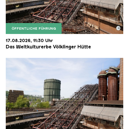
©
ÖFFENTLICHE FÜHRUNG
Der Erzschrägaufzug der Völklinger Hütte mit de
Copyright: Weltkulturerbe Völklinger Hütte | Karl 
17.08.2026, 11:30 Uhr
Das Weltkulturerbe Völklinger Hütte