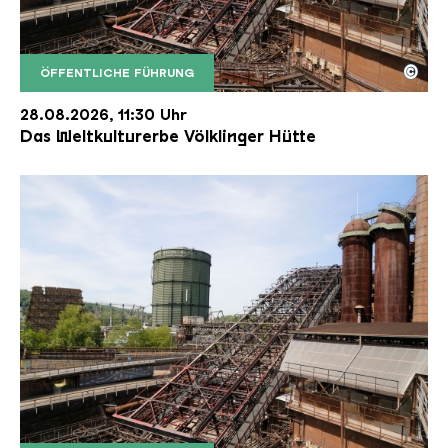
©
ÖFFENTLICHE FÜHRUNG
Der Erzschrägaufzug der Völklinger Hütte mit de
Copyright: Weltkulturerbe Völklinger Hütte | Karl 
28.08.2026, 11:30 Uhr
Das Weltkulturerbe Völklinger Hütte