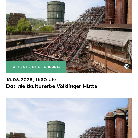
©
ÖFFENTLICHE FÜHRUNG
Der Erzschrägaufzug der Völklinger Hütte mit de
Copyright: Weltkulturerbe Völklinger Hütte | Karl 
15.08.2026, 11:30 Uhr
Das Weltkulturerbe Völklinger Hütte