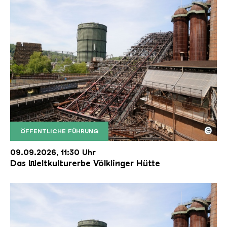
©
ÖFFENTLICHE FÜHRUNG
Der Erzschrägaufzug der Völklinger Hütte mit de
Copyright: Weltkulturerbe Völklinger Hütte | Karl 
09.09.2026, 11:30 Uhr
Das Weltkulturerbe Völklinger Hütte