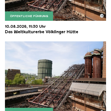
©
ÖFFENTLICHE FÜHRUNG
Der Erzschrägaufzug der Völklinger Hütte mit de
Copyright: Weltkulturerbe Völklinger Hütte | Karl 
10.08.2026, 11:30 Uhr
Das Weltkulturerbe Völklinger Hütte