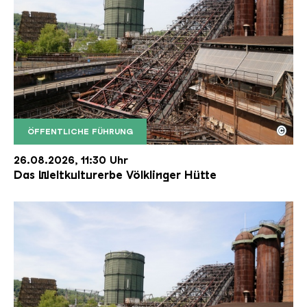
©
ÖFFENTLICHE FÜHRUNG
Der Erzschrägaufzug der Völklinger Hütte mit de
Copyright: Weltkulturerbe Völklinger Hütte | Karl 
26.08.2026, 11:30 Uhr
Das Weltkulturerbe Völklinger Hütte