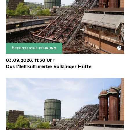
©
ÖFFENTLICHE FÜHRUNG
Der Erzschrägaufzug der Völklinger Hütte mit de
Copyright: Weltkulturerbe Völklinger Hütte | Karl 
03.09.2026, 11:30 Uhr
Das Weltkulturerbe Völklinger Hütte