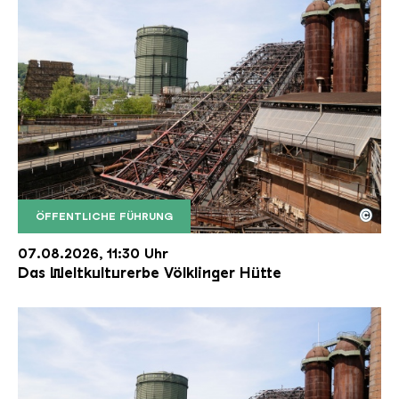
©
ÖFFENTLICHE FÜHRUNG
Der Erzschrägaufzug der Völklinger Hütte mit de
Copyright: Weltkulturerbe Völklinger Hütte | Karl 
07.08.2026, 11:30 Uhr
Das Weltkulturerbe Völklinger Hütte