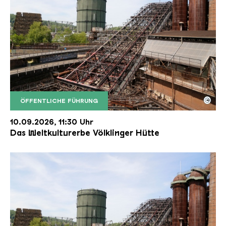
©
ÖFFENTLICHE FÜHRUNG
Der Erzschrägaufzug der Völklinger Hütte mit de
Copyright: Weltkulturerbe Völklinger Hütte | Karl 
10.09.2026, 11:30 Uhr
Das Weltkulturerbe Völklinger Hütte