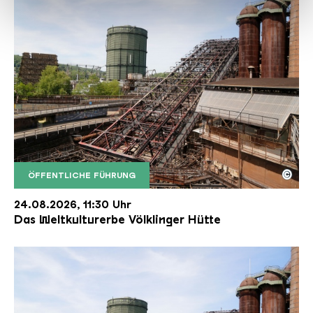
haben oder die sie im Rahmen Ihrer Nutzung der Dienste
gesammelt haben.
©
ÖFFENTLICHE FÜHRUNG
Der Erzschrägaufzug der Völklinger Hütte mit de
Copyright: Weltkulturerbe Völklinger Hütte | Karl 
24.08.2026, 11:30 Uhr
Das Weltkulturerbe Völklinger Hütte