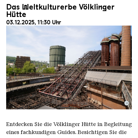
Das Weltkulturerbe Völklinger
Hütte
03.12.2025, 11:30 Uhr
©
Der Erzschrägaufzug der Völklinger Hütte mit de
Copyright: Weltkulturerbe Völklinger Hütte | Karl 
Entdecken Sie die Völklinger Hütte in Begleitung
eines fachkundigen Guides. Besichtigen Sie die