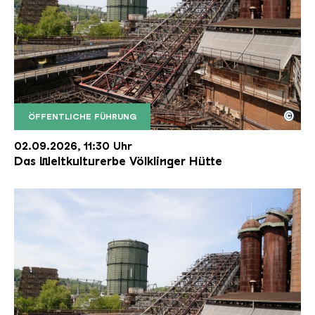
©
ÖFFENTLICHE FÜHRUNG
Der Erzschrägaufzug der Völklinger Hütte mit de
Copyright: Weltkulturerbe Völklinger Hütte | Karl 
02.09.2026, 11:30 Uhr
Das Weltkulturerbe Völklinger Hütte