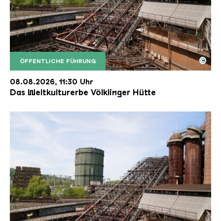
©
ÖFFENTLICHE FÜHRUNG
Der Erzschrägaufzug der Völklinger Hütte mit de
Copyright: Weltkulturerbe Völklinger Hütte | Karl 
08.08.2026, 11:30 Uhr
Das Weltkulturerbe Völklinger Hütte