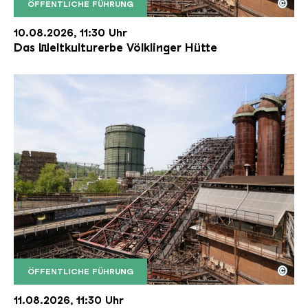
©
ÖFFENTLICHE FÜHRUNG
Der Erzschrägaufzug der Völklinger Hütte mit de
Copyright: Weltkulturerbe Völklinger Hütte | Karl 
10.08.2026, 11:30 Uhr
Das Weltkulturerbe Völklinger Hütte
©
ÖFFENTLICHE FÜHRUNG
Der Erzschrägaufzug der Völklinger Hütte mit de
Copyright: Weltkulturerbe Völklinger Hütte | Karl 
11.08.2026, 11:30 Uhr