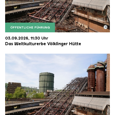
©
ÖFFENTLICHE FÜHRUNG
Der Erzschrägaufzug der Völklinger Hütte mit de
Copyright: Weltkulturerbe Völklinger Hütte | Karl 
03.09.2026, 11:30 Uhr
Das Weltkulturerbe Völklinger Hütte