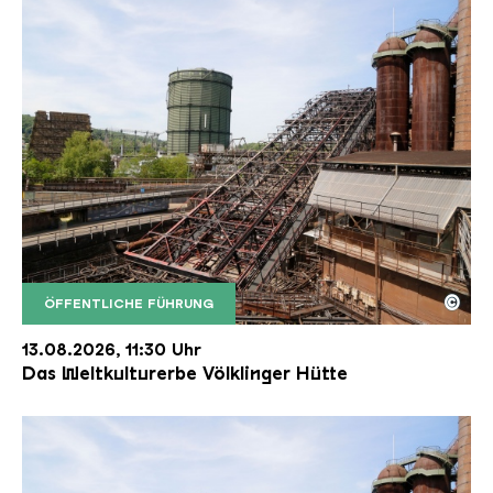
©
ÖFFENTLICHE FÜHRUNG
Der Erzschrägaufzug der Völklinger Hütte mit de
Copyright: Weltkulturerbe Völklinger Hütte | Karl 
13.08.2026, 11:30 Uhr
Das Weltkulturerbe Völklinger Hütte