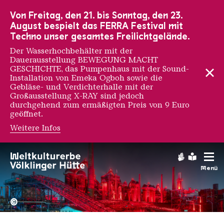
Zur Hauptnavigation
Zur Suche
Zum Inhalt
Zur Fußnavigation
Von Freitag, den 21. bis Sonntag, den 23.
August bespielt das FERRA Festival mit
Techno unser gesamtes Freilichtgelände.
Der Wasserhochbehälter mit der
Dauerausstellung BEWEGUNG MACHT
GESCHICHTE, das Pumpenhaus mit der Sound-
Installation von Emeka Ogboh sowie die
Gebläse- und Verdichterhalle mit der
Großausstellung X-RAY sind jedoch
durchgehend zum ermäßigten Preis von 9 Euro
geöffnet.
Weitere Infos
Gebärdens
Leichte
Menü
Hochofengruppe in Rot
Copyright: Weltkulturerbe 
©