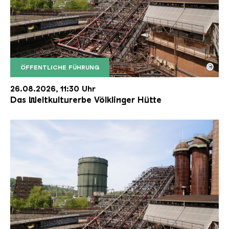
©
ÖFFENTLICHE FÜHRUNG
Der Erzschrägaufzug der Völklinger Hütte mit de
Copyright: Weltkulturerbe Völklinger Hütte | Karl 
26.08.2026, 11:30 Uhr
Das Weltkulturerbe Völklinger Hütte