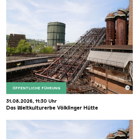
©
ÖFFENTLICHE FÜHRUNG
Der Erzschrägaufzug der Völklinger Hütte mit de
Copyright: Weltkulturerbe Völklinger Hütte | Karl 
31.08.2026, 11:30 Uhr
Das Weltkulturerbe Völklinger Hütte