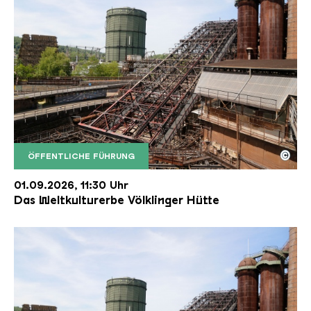
©
ÖFFENTLICHE FÜHRUNG
Der Erzschrägaufzug der Völklinger Hütte mit de
Copyright: Weltkulturerbe Völklinger Hütte | Karl 
01.09.2026, 11:30 Uhr
Das Weltkulturerbe Völklinger Hütte