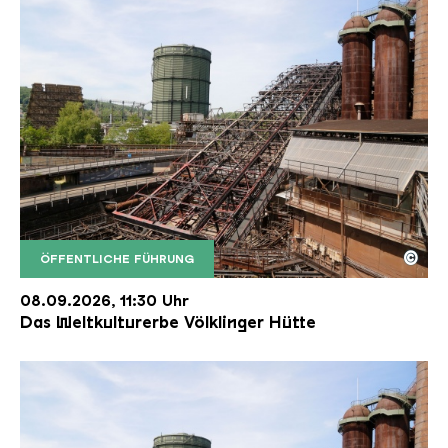
©
ÖFFENTLICHE FÜHRUNG
Der Erzschrägaufzug der Völklinger Hütte mit de
Copyright: Weltkulturerbe Völklinger Hütte | Karl 
08.09.2026, 11:30 Uhr
Das Weltkulturerbe Völklinger Hütte