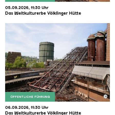
Der Erzschrägaufzug der Völklinger Hütte mit de
Copyright: Weltkulturerbe Völklinger Hütte | Karl 
05.09.2026, 11:30 Uhr
Das Weltkulturerbe Völklinger Hütte
©
ÖFFENTLICHE FÜHRUNG
Der Erzschrägaufzug der Völklinger Hütte mit de
Copyright: Weltkulturerbe Völklinger Hütte | Karl 
06.09.2026, 11:30 Uhr
Das Weltkulturerbe Völklinger Hütte