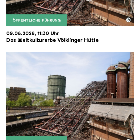
©
ÖFFENTLICHE FÜHRUNG
Der Erzschrägaufzug der Völklinger Hütte mit de
Copyright: Weltkulturerbe Völklinger Hütte | Karl 
09.08.2026, 11:30 Uhr
Das Weltkulturerbe Völklinger Hütte