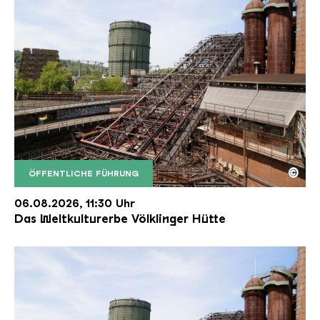
©
ÖFFENTLICHE FÜHRUNG
Der Erzschrägaufzug der Völklinger Hütte mit de
Copyright: Weltkulturerbe Völklinger Hütte | Karl 
06.08.2026, 11:30 Uhr
Das Weltkulturerbe Völklinger Hütte