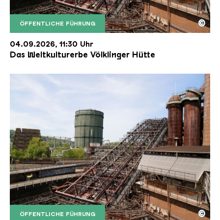
©
ÖFFENTLICHE FÜHRUNG
Der Erzschrägaufzug der Völklinger Hütte mit de
Copyright: Weltkulturerbe Völklinger Hütte | Karl 
04.09.2026, 11:30 Uhr
Das Weltkulturerbe Völklinger Hütte
©
ÖFFENTLICHE FÜHRUNG