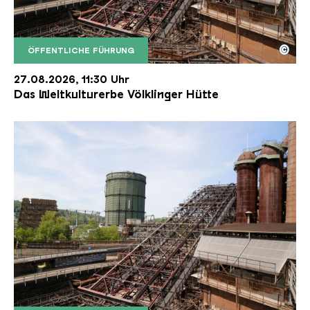
©
ÖFFENTLICHE FÜHRUNG
Der Erzschrägaufzug der Völklinger Hütte mit de
Copyright: Weltkulturerbe Völklinger Hütte | Karl 
27.08.2026, 11:30 Uhr
Das Weltkulturerbe Völklinger Hütte