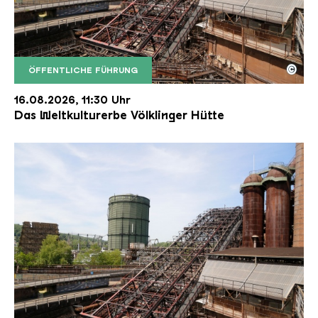
©
ÖFFENTLICHE FÜHRUNG
Der Erzschrägaufzug der Völklinger Hütte mit de
Copyright: Weltkulturerbe Völklinger Hütte | Karl 
16.08.2026, 11:30 Uhr
Das Weltkulturerbe Völklinger Hütte