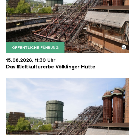
©
ÖFFENTLICHE FÜHRUNG
Der Erzschrägaufzug der Völklinger Hütte mit de
Copyright: Weltkulturerbe Völklinger Hütte | Karl 
15.08.2026, 11:30 Uhr
Das Weltkulturerbe Völklinger Hütte