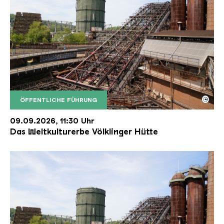
©
ÖFFENTLICHE FÜHRUNG
Der Erzschrägaufzug der Völklinger Hütte mit de
Copyright: Weltkulturerbe Völklinger Hütte | Karl 
09.09.2026, 11:30 Uhr
Das Weltkulturerbe Völklinger Hütte