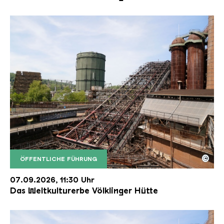
©
ÖFFENTLICHE FÜHRUNG
Der Erzschrägaufzug der Völklinger Hütte mit de
Copyright: Weltkulturerbe Völklinger Hütte | Karl 
07.09.2026, 11:30 Uhr
Das Weltkulturerbe Völklinger Hütte