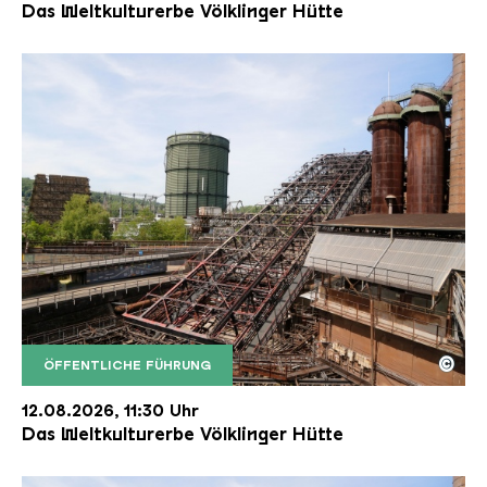
Das Weltkulturerbe Völklinger Hütte
©
ÖFFENTLICHE FÜHRUNG
Der Erzschrägaufzug der Völklinger Hütte mit de
Copyright: Weltkulturerbe Völklinger Hütte | Karl 
12.08.2026, 11:30 Uhr
Das Weltkulturerbe Völklinger Hütte