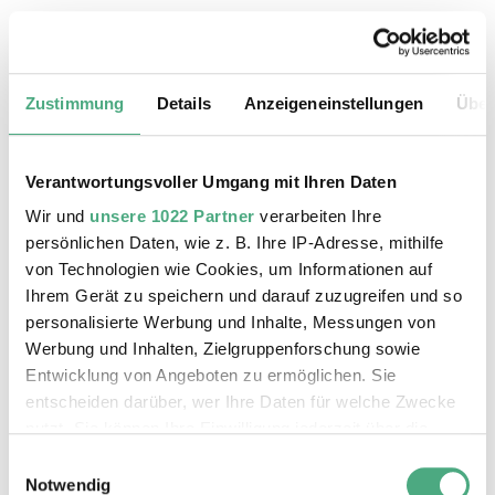
18.08.2026, 11:30 Uhr
Das Weltkulturerbe Völklinger Hütte
Zustimmung
Details
Anzeigeneinstellungen
Über
Verantwortungsvoller Umgang mit Ihren Daten
Wir und
unsere 1022 Partner
verarbeiten Ihre
persönlichen Daten, wie z. B. Ihre IP-Adresse, mithilfe
von Technologien wie Cookies, um Informationen auf
Ihrem Gerät zu speichern und darauf zuzugreifen und so
personalisierte Werbung und Inhalte, Messungen von
Werbung und Inhalten, Zielgruppenforschung sowie
Entwicklung von Angeboten zu ermöglichen. Sie
entscheiden darüber, wer Ihre Daten für welche Zwecke
©
ÖFFENTLICHE FÜHRUNG
Der Erzschrägaufzug der Völklinger Hütte mit de
Copyright: Weltkulturerbe Völklinger Hütte | Karl 
nutzt. Sie können Ihre Einwilligung jederzeit über die
19.08.2026, 11:30 Uhr
Cookie-Erklärung oder durch Klicken auf das Privacy
Einwilligungsauswahl
Das Weltkulturerbe Völklinger Hütte
Trigger Symbol ändern oder widerrufen
Notwendig