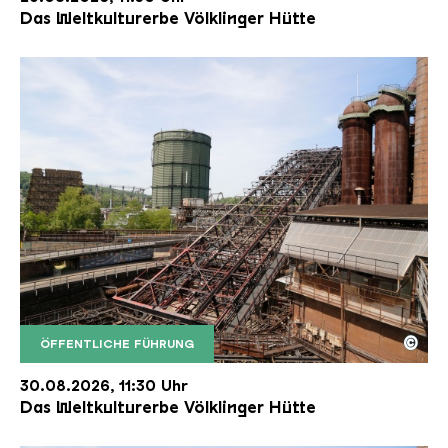
Das Weltkulturerbe Völklinger Hütte
©
ÖFFENTLICHE FÜHRUNG
Der Erzschrägaufzug der Völklinger Hütte mit de
Copyright: Weltkulturerbe Völklinger Hütte | Karl 
30.08.2026, 11:30 Uhr
Das Weltkulturerbe Völklinger Hütte