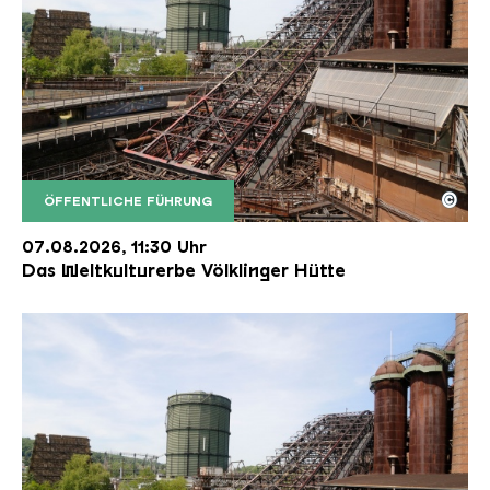
©
ÖFFENTLICHE FÜHRUNG
Der Erzschrägaufzug der Völklinger Hütte mit de
Copyright: Weltkulturerbe Völklinger Hütte | Karl 
07.08.2026, 11:30 Uhr
Das Weltkulturerbe Völklinger Hütte