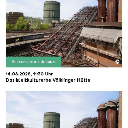
©
ÖFFENTLICHE FÜHRUNG
Der Erzschrägaufzug der Völklinger Hütte mit de
Copyright: Weltkulturerbe Völklinger Hütte | Karl 
14.08.2026, 11:30 Uhr
Das Weltkulturerbe Völklinger Hütte