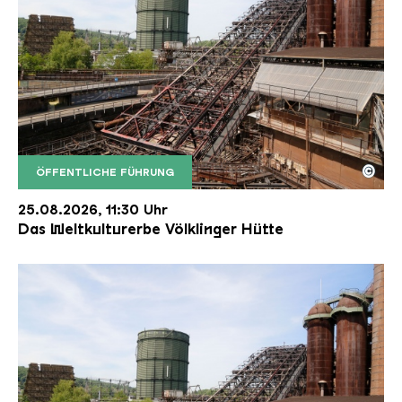
©
ÖFFENTLICHE FÜHRUNG
Der Erzschrägaufzug der Völklinger Hütte mit de
Copyright: Weltkulturerbe Völklinger Hütte | Karl 
25.08.2026, 11:30 Uhr
Das Weltkulturerbe Völklinger Hütte