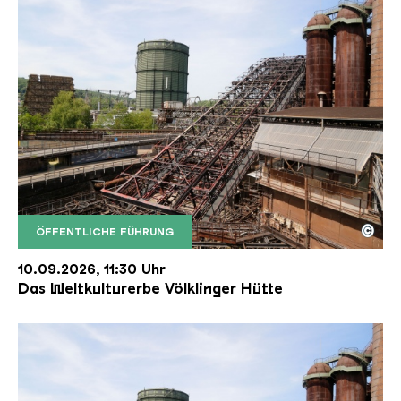
©
ÖFFENTLICHE FÜHRUNG
Der Erzschrägaufzug der Völklinger Hütte mit de
Copyright: Weltkulturerbe Völklinger Hütte | Karl 
10.09.2026, 11:30 Uhr
Das Weltkulturerbe Völklinger Hütte