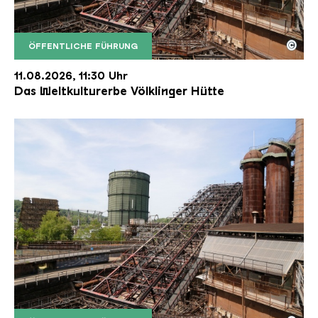
©
ÖFFENTLICHE FÜHRUNG
Der Erzschrägaufzug der Völklinger Hütte mit de
Copyright: Weltkulturerbe Völklinger Hütte | Karl 
11.08.2026, 11:30 Uhr
Das Weltkulturerbe Völklinger Hütte