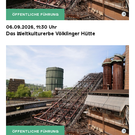
©
ÖFFENTLICHE FÜHRUNG
Der Erzschrägaufzug der Völklinger Hütte mit de
Copyright: Weltkulturerbe Völklinger Hütte | Karl 
06.09.2026, 11:30 Uhr
Das Weltkulturerbe Völklinger Hütte
©
ÖFFENTLICHE FÜHRUNG