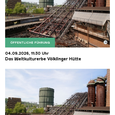
©
ÖFFENTLICHE FÜHRUNG
Der Erzschrägaufzug der Völklinger Hütte mit de
Copyright: Weltkulturerbe Völklinger Hütte | Karl 
04.09.2026, 11:30 Uhr
Das Weltkulturerbe Völklinger Hütte