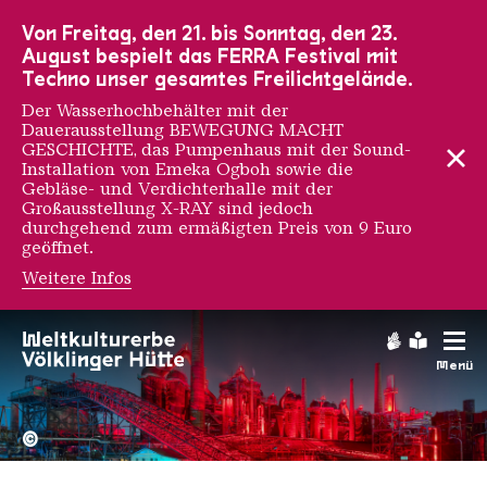
Zur Hauptnavigation
Zur Suche
Zum Inhalt
Zur Fußnavigation
Von Freitag, den 21. bis Sonntag, den 23.
August bespielt das FERRA Festival mit
Techno unser gesamtes Freilichtgelände.
Der Wasserhochbehälter mit der
Dauerausstellung BEWEGUNG MACHT
GESCHICHTE, das Pumpenhaus mit der Sound-
Installation von Emeka Ogboh sowie die
Gebläse- und Verdichterhalle mit der
Großausstellung X-RAY sind jedoch
durchgehend zum ermäßigten Preis von 9 Euro
geöffnet.
Weitere Infos
Gebärdens
Leichte
Menü
Hochofengruppe in Rot
Copyright: Weltkulturerbe 
©