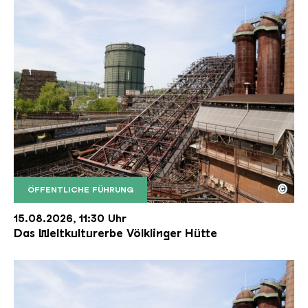
©
ÖFFENTLICHE FÜHRUNG
Der Erzschrägaufzug der Völklinger Hütte mit de
Copyright: Weltkulturerbe Völklinger Hütte | Karl 
15.08.2026, 11:30 Uhr
Das Weltkulturerbe Völklinger Hütte