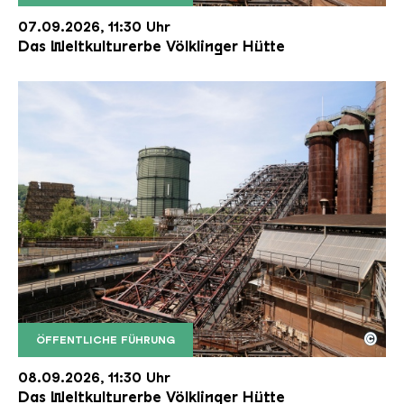
Der Erzschrägaufzug der Völklinger Hütte mit de
Copyright: Weltkulturerbe Völklinger Hütte | Karl 
07.09.2026, 11:30 Uhr
Das Weltkulturerbe Völklinger Hütte
©
ÖFFENTLICHE FÜHRUNG
Der Erzschrägaufzug der Völklinger Hütte mit de
Copyright: Weltkulturerbe Völklinger Hütte | Karl 
08.09.2026, 11:30 Uhr
Das Weltkulturerbe Völklinger Hütte