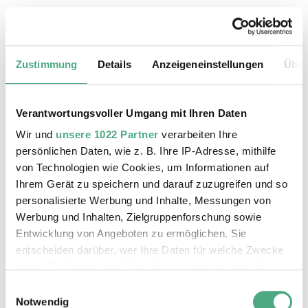
20.08.2026, 11:30 Uhr
Das Weltkulturerbe Völklinger Hütte
Zustimmung
Details
Anzeigeneinstellungen
Über
Verantwortungsvoller Umgang mit Ihren Daten
Wir und
unsere 1022 Partner
verarbeiten Ihre
persönlichen Daten, wie z. B. Ihre IP-Adresse, mithilfe
von Technologien wie Cookies, um Informationen auf
Ihrem Gerät zu speichern und darauf zuzugreifen und so
personalisierte Werbung und Inhalte, Messungen von
Werbung und Inhalten, Zielgruppenforschung sowie
Entwicklung von Angeboten zu ermöglichen. Sie
entscheiden darüber, wer Ihre Daten für welche Zwecke
©
ÖFFENTLICHE FÜHRUNG
Der Erzschrägaufzug der Völklinger Hütte mit de
Copyright: Weltkulturerbe Völklinger Hütte | Karl 
nutzt. Sie können Ihre Einwilligung jederzeit über die
24.08.2026, 11:30 Uhr
Cookie-Erklärung oder durch Klicken auf das Privacy
Einwilligungsauswahl
Das Weltkulturerbe Völklinger Hütte
Trigger Symbol ändern oder widerrufen
Notwendig