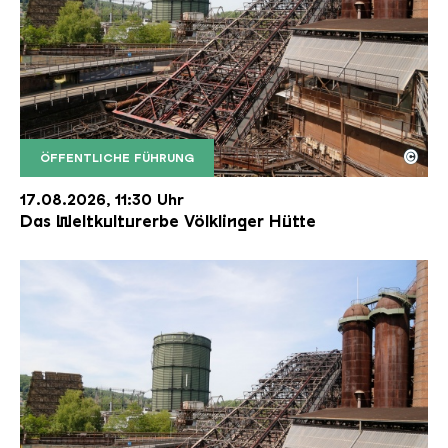
©
ÖFFENTLICHE FÜHRUNG
Der Erzschrägaufzug der Völklinger Hütte mit de
Copyright: Weltkulturerbe Völklinger Hütte | Karl 
17.08.2026, 11:30 Uhr
Das Weltkulturerbe Völklinger Hütte