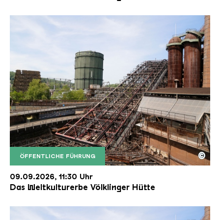
©
ÖFFENTLICHE FÜHRUNG
Der Erzschrägaufzug der Völklinger Hütte mit de
Copyright: Weltkulturerbe Völklinger Hütte | Karl 
09.09.2026, 11:30 Uhr
Das Weltkulturerbe Völklinger Hütte