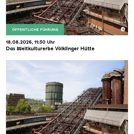
©
ÖFFENTLICHE FÜHRUNG
Der Erzschrägaufzug der Völklinger Hütte mit de
Copyright: Weltkulturerbe Völklinger Hütte | Karl 
18.08.2026, 11:30 Uhr
Das Weltkulturerbe Völklinger Hütte