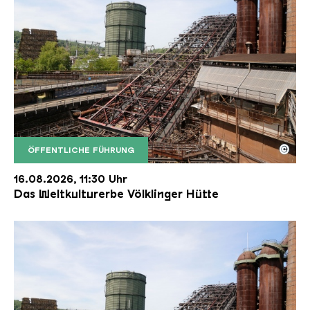
©
ÖFFENTLICHE FÜHRUNG
Der Erzschrägaufzug der Völklinger Hütte mit de
Copyright: Weltkulturerbe Völklinger Hütte | Karl 
16.08.2026, 11:30 Uhr
Das Weltkulturerbe Völklinger Hütte