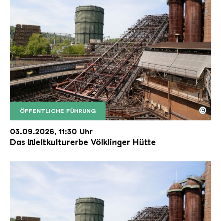
©
ÖFFENTLICHE FÜHRUNG
Der Erzschrägaufzug der Völklinger Hütte mit de
Copyright: Weltkulturerbe Völklinger Hütte | Karl 
03.09.2026, 11:30 Uhr
Das Weltkulturerbe Völklinger Hütte