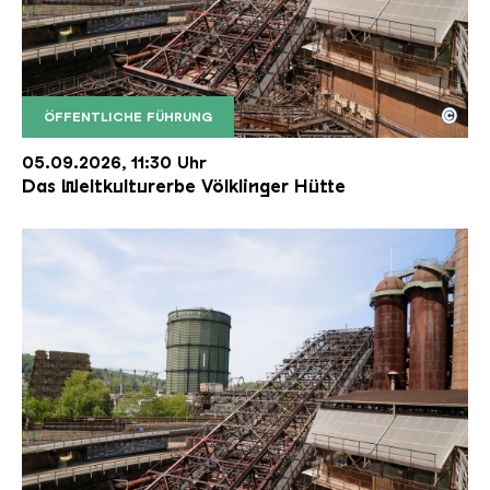
©
ÖFFENTLICHE FÜHRUNG
Der Erzschrägaufzug der Völklinger Hütte mit de
Copyright: Weltkulturerbe Völklinger Hütte | Karl 
05.09.2026, 11:30 Uhr
Das Weltkulturerbe Völklinger Hütte