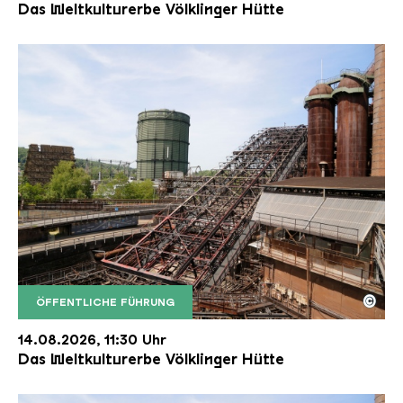
Das Weltkulturerbe Völklinger Hütte
©
ÖFFENTLICHE FÜHRUNG
Der Erzschrägaufzug der Völklinger Hütte mit de
Copyright: Weltkulturerbe Völklinger Hütte | Karl 
14.08.2026, 11:30 Uhr
Das Weltkulturerbe Völklinger Hütte