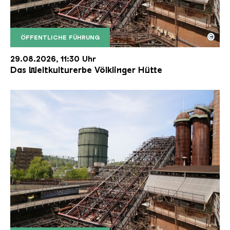
©
ÖFFENTLICHE FÜHRUNG
Der Erzschrägaufzug der Völklinger Hütte mit de
Copyright: Weltkulturerbe Völklinger Hütte | Karl 
29.08.2026, 11:30 Uhr
Das Weltkulturerbe Völklinger Hütte