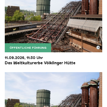
©
ÖFFENTLICHE FÜHRUNG
Der Erzschrägaufzug der Völklinger Hütte mit de
Copyright: Weltkulturerbe Völklinger Hütte | Karl 
11.09.2026, 11:30 Uhr
Das Weltkulturerbe Völklinger Hütte