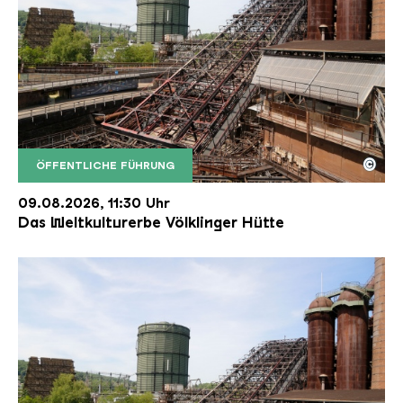
©
ÖFFENTLICHE FÜHRUNG
Der Erzschrägaufzug der Völklinger Hütte mit de
Copyright: Weltkulturerbe Völklinger Hütte | Karl 
09.08.2026, 11:30 Uhr
Das Weltkulturerbe Völklinger Hütte