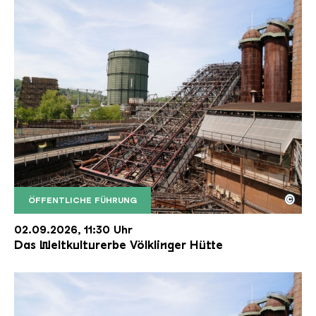
©
ÖFFENTLICHE FÜHRUNG
Der Erzschrägaufzug der Völklinger Hütte mit de
Copyright: Weltkulturerbe Völklinger Hütte | Karl 
02.09.2026, 11:30 Uhr
Das Weltkulturerbe Völklinger Hütte