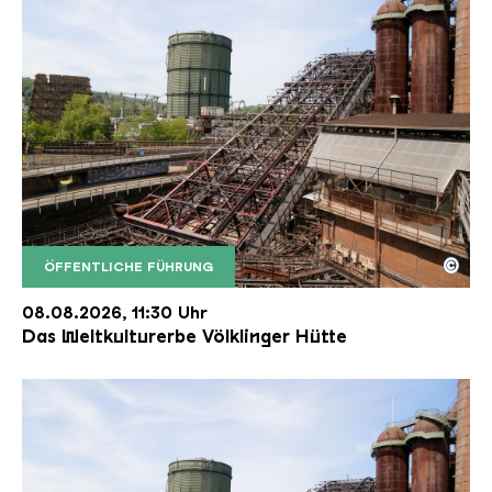
©
ÖFFENTLICHE FÜHRUNG
Der Erzschrägaufzug der Völklinger Hütte mit de
Copyright: Weltkulturerbe Völklinger Hütte | Karl 
08.08.2026, 11:30 Uhr
Das Weltkulturerbe Völklinger Hütte