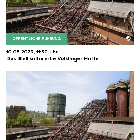
©
ÖFFENTLICHE FÜHRUNG
Der Erzschrägaufzug der Völklinger Hütte mit de
Copyright: Weltkulturerbe Völklinger Hütte | Karl 
10.08.2026, 11:30 Uhr
Das Weltkulturerbe Völklinger Hütte