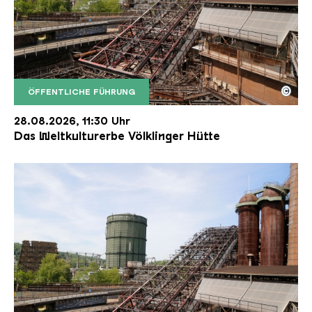
©
ÖFFENTLICHE FÜHRUNG
Der Erzschrägaufzug der Völklinger Hütte mit de
Copyright: Weltkulturerbe Völklinger Hütte | Karl 
28.08.2026, 11:30 Uhr
Das Weltkulturerbe Völklinger Hütte