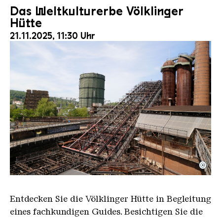
Das Weltkulturerbe Völklinger
Hütte
21.11.2025, 11:30 Uhr
©
Der Erzschrägaufzug der Völklinger Hütte mit de
Copyright: Weltkulturerbe Völklinger Hütte | Karl 
Entdecken Sie die Völklinger Hütte in Begleitung
eines fachkundigen Guides. Besichtigen Sie die