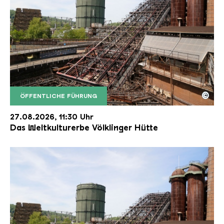
©
ÖFFENTLICHE FÜHRUNG
Der Erzschrägaufzug der Völklinger Hütte mit de
Copyright: Weltkulturerbe Völklinger Hütte | Karl 
27.08.2026, 11:30 Uhr
Das Weltkulturerbe Völklinger Hütte