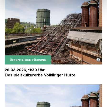
haben oder die sie im Rahmen Ihrer Nutzung der Dienste
gesammelt haben.
©
ÖFFENTLICHE FÜHRUNG
Der Erzschrägaufzug der Völklinger Hütte mit de
Copyright: Weltkulturerbe Völklinger Hütte | Karl 
26.08.2026, 11:30 Uhr
Das Weltkulturerbe Völklinger Hütte