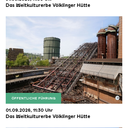
Das Weltkulturerbe Völklinger Hütte
©
ÖFFENTLICHE FÜHRUNG
Der Erzschrägaufzug der Völklinger Hütte mit de
Copyright: Weltkulturerbe Völklinger Hütte | Karl 
01.09.2026, 11:30 Uhr
Das Weltkulturerbe Völklinger Hütte