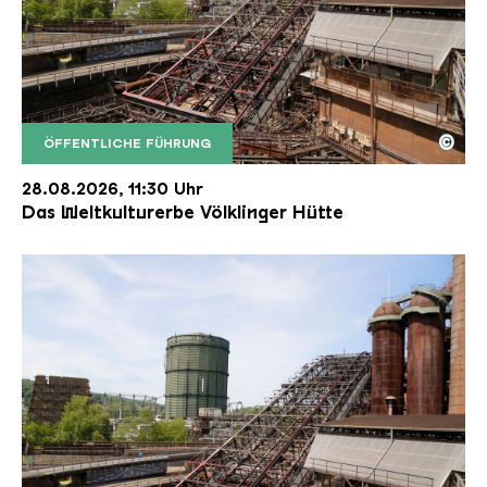
©
ÖFFENTLICHE FÜHRUNG
Der Erzschrägaufzug der Völklinger Hütte mit de
Copyright: Weltkulturerbe Völklinger Hütte | Karl 
28.08.2026, 11:30 Uhr
Das Weltkulturerbe Völklinger Hütte