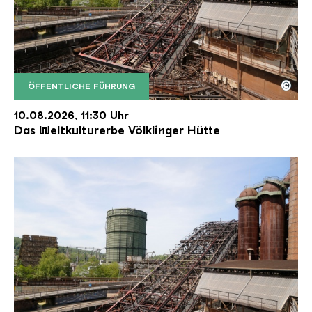
©
ÖFFENTLICHE FÜHRUNG
Der Erzschrägaufzug der Völklinger Hütte mit de
Copyright: Weltkulturerbe Völklinger Hütte | Karl 
10.08.2026, 11:30 Uhr
Das Weltkulturerbe Völklinger Hütte