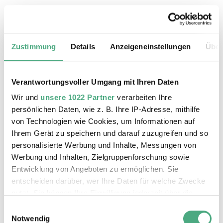
20.08.2026, 11:30 Uhr
Das Weltkulturerbe Völklinger Hütte
Zustimmung
Details
Anzeigeneinstellungen
Über
Verantwortungsvoller Umgang mit Ihren Daten
Wir und
unsere 1022 Partner
verarbeiten Ihre
persönlichen Daten, wie z. B. Ihre IP-Adresse, mithilfe
von Technologien wie Cookies, um Informationen auf
Ihrem Gerät zu speichern und darauf zuzugreifen und so
personalisierte Werbung und Inhalte, Messungen von
Werbung und Inhalten, Zielgruppenforschung sowie
Entwicklung von Angeboten zu ermöglichen. Sie
entscheiden darüber, wer Ihre Daten für welche Zwecke
©
ÖFFENTLICHE FÜHRUNG
Der Erzschrägaufzug der Völklinger Hütte mit de
Copyright: Weltkulturerbe Völklinger Hütte | Karl 
nutzt. Sie können Ihre Einwilligung jederzeit über die
24.08.2026, 11:30 Uhr
Cookie-Erklärung oder durch Klicken auf das Privacy
Einwilligungsauswahl
Das Weltkulturerbe Völklinger Hütte
Trigger Symbol ändern oder widerrufen
Notwendig