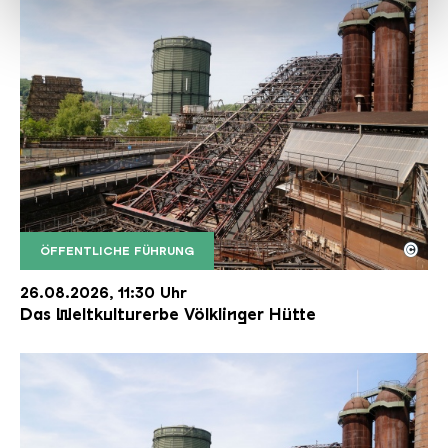
haben oder die sie im Rahmen Ihrer Nutzung der Dienste
gesammelt haben.
©
ÖFFENTLICHE FÜHRUNG
Der Erzschrägaufzug der Völklinger Hütte mit de
Copyright: Weltkulturerbe Völklinger Hütte | Karl 
26.08.2026, 11:30 Uhr
Das Weltkulturerbe Völklinger Hütte