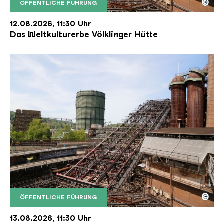
©
ÖFFENTLICHE FÜHRUNG
Der Erzschrägaufzug der Völklinger Hütte mit de
Copyright: Weltkulturerbe Völklinger Hütte | Karl 
12.08.2026, 11:30 Uhr
Das Weltkulturerbe Völklinger Hütte
©
ÖFFENTLICHE FÜHRUNG
Der Erzschrägaufzug der Völklinger Hütte mit de
Copyright: Weltkulturerbe Völklinger Hütte | Karl 
13.08.2026, 11:30 Uhr