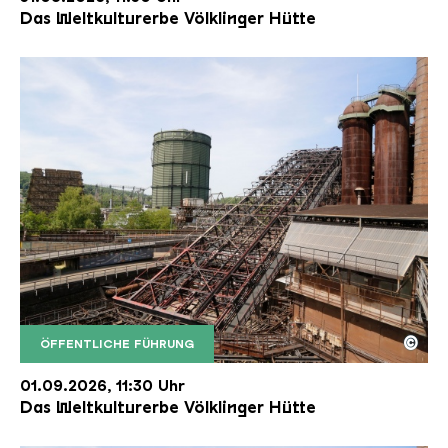
Das Weltkulturerbe Völklinger Hütte
©
ÖFFENTLICHE FÜHRUNG
Der Erzschrägaufzug der Völklinger Hütte mit de
Copyright: Weltkulturerbe Völklinger Hütte | Karl 
01.09.2026, 11:30 Uhr
Das Weltkulturerbe Völklinger Hütte