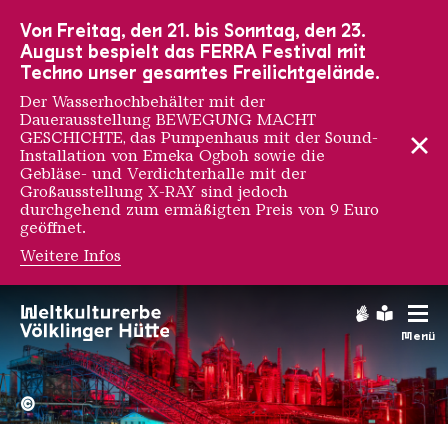
Zur Hauptnavigation
Zur Suche
Zum Inhalt
Zur Fußnavigation
Von Freitag, den 21. bis Sonntag, den 23.
August bespielt das FERRA Festival mit
Techno unser gesamtes Freilichtgelände.
Der Wasserhochbehälter mit der
Dauerausstellung BEWEGUNG MACHT
GESCHICHTE, das Pumpenhaus mit der Sound-
Installation von Emeka Ogboh sowie die
Gebläse- und Verdichterhalle mit der
Großausstellung X-RAY sind jedoch
durchgehend zum ermäßigten Preis von 9 Euro
geöffnet.
Weitere Infos
Gebärdens
Leichte
Menü
Hochofengruppe in Rot
Copyright: Weltkulturerbe 
©