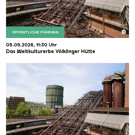
©
ÖFFENTLICHE FÜHRUNG
Der Erzschrägaufzug der Völklinger Hütte mit de
Copyright: Weltkulturerbe Völklinger Hütte | Karl 
05.09.2026, 11:30 Uhr
Das Weltkulturerbe Völklinger Hütte