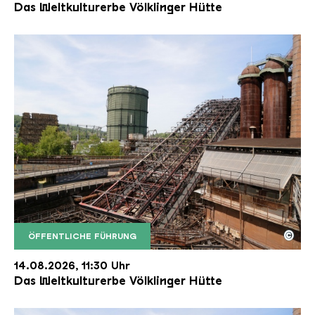
Das Weltkulturerbe Völklinger Hütte
©
ÖFFENTLICHE FÜHRUNG
Der Erzschrägaufzug der Völklinger Hütte mit de
Copyright: Weltkulturerbe Völklinger Hütte | Karl 
14.08.2026, 11:30 Uhr
Das Weltkulturerbe Völklinger Hütte