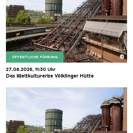
©
ÖFFENTLICHE FÜHRUNG
Der Erzschrägaufzug der Völklinger Hütte mit de
Copyright: Weltkulturerbe Völklinger Hütte | Karl 
27.08.2026, 11:30 Uhr
Das Weltkulturerbe Völklinger Hütte