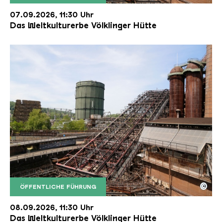
Der Erzschrägaufzug der Völklinger Hütte mit de
Copyright: Weltkulturerbe Völklinger Hütte | Karl 
07.09.2026, 11:30 Uhr
Das Weltkulturerbe Völklinger Hütte
©
ÖFFENTLICHE FÜHRUNG
Der Erzschrägaufzug der Völklinger Hütte mit de
Copyright: Weltkulturerbe Völklinger Hütte | Karl 
08.09.2026, 11:30 Uhr
Das Weltkulturerbe Völklinger Hütte