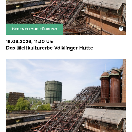
©
ÖFFENTLICHE FÜHRUNG
Der Erzschrägaufzug der Völklinger Hütte mit de
Copyright: Weltkulturerbe Völklinger Hütte | Karl 
18.08.2026, 11:30 Uhr
Das Weltkulturerbe Völklinger Hütte