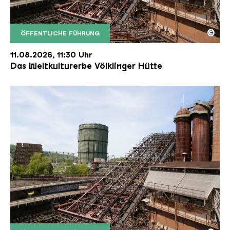
©
ÖFFENTLICHE FÜHRUNG
Der Erzschrägaufzug der Völklinger Hütte mit de
Copyright: Weltkulturerbe Völklinger Hütte | Karl 
11.08.2026, 11:30 Uhr
Das Weltkulturerbe Völklinger Hütte