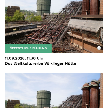
©
ÖFFENTLICHE FÜHRUNG
Der Erzschrägaufzug der Völklinger Hütte mit de
Copyright: Weltkulturerbe Völklinger Hütte | Karl 
11.09.2026, 11:30 Uhr
Das Weltkulturerbe Völklinger Hütte