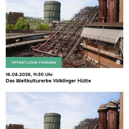
©
ÖFFENTLICHE FÜHRUNG
Der Erzschrägaufzug der Völklinger Hütte mit de
Copyright: Weltkulturerbe Völklinger Hütte | Karl 
16.08.2026, 11:30 Uhr
Das Weltkulturerbe Völklinger Hütte