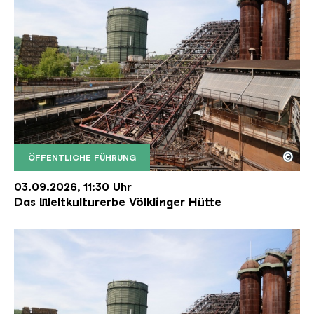
©
ÖFFENTLICHE FÜHRUNG
Der Erzschrägaufzug der Völklinger Hütte mit de
Copyright: Weltkulturerbe Völklinger Hütte | Karl 
03.09.2026, 11:30 Uhr
Das Weltkulturerbe Völklinger Hütte