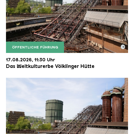
©
ÖFFENTLICHE FÜHRUNG
Der Erzschrägaufzug der Völklinger Hütte mit de
Copyright: Weltkulturerbe Völklinger Hütte | Karl 
17.08.2026, 11:30 Uhr
Das Weltkulturerbe Völklinger Hütte