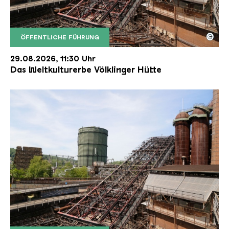
©
ÖFFENTLICHE FÜHRUNG
Der Erzschrägaufzug der Völklinger Hütte mit de
Copyright: Weltkulturerbe Völklinger Hütte | Karl 
29.08.2026, 11:30 Uhr
Das Weltkulturerbe Völklinger Hütte