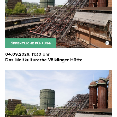
©
ÖFFENTLICHE FÜHRUNG
Der Erzschrägaufzug der Völklinger Hütte mit de
Copyright: Weltkulturerbe Völklinger Hütte | Karl 
04.09.2026, 11:30 Uhr
Das Weltkulturerbe Völklinger Hütte