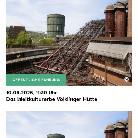
©
ÖFFENTLICHE FÜHRUNG
Der Erzschrägaufzug der Völklinger Hütte mit de
Copyright: Weltkulturerbe Völklinger Hütte | Karl 
10.09.2026, 11:30 Uhr
Das Weltkulturerbe Völklinger Hütte