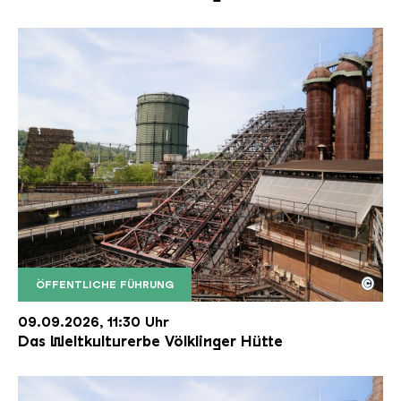
©
ÖFFENTLICHE FÜHRUNG
Der Erzschrägaufzug der Völklinger Hütte mit de
Copyright: Weltkulturerbe Völklinger Hütte | Karl 
09.09.2026, 11:30 Uhr
Das Weltkulturerbe Völklinger Hütte