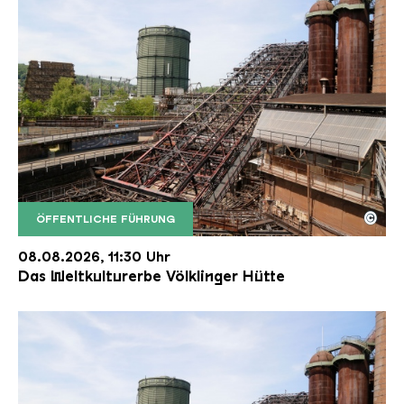
©
ÖFFENTLICHE FÜHRUNG
Der Erzschrägaufzug der Völklinger Hütte mit de
Copyright: Weltkulturerbe Völklinger Hütte | Karl 
08.08.2026, 11:30 Uhr
Das Weltkulturerbe Völklinger Hütte