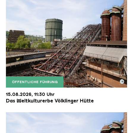
©
ÖFFENTLICHE FÜHRUNG
Der Erzschrägaufzug der Völklinger Hütte mit de
Copyright: Weltkulturerbe Völklinger Hütte | Karl 
15.08.2026, 11:30 Uhr
Das Weltkulturerbe Völklinger Hütte