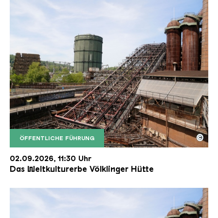
©
ÖFFENTLICHE FÜHRUNG
Der Erzschrägaufzug der Völklinger Hütte mit de
Copyright: Weltkulturerbe Völklinger Hütte | Karl 
02.09.2026, 11:30 Uhr
Das Weltkulturerbe Völklinger Hütte