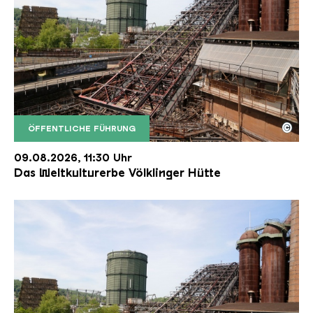
©
ÖFFENTLICHE FÜHRUNG
Der Erzschrägaufzug der Völklinger Hütte mit de
Copyright: Weltkulturerbe Völklinger Hütte | Karl 
09.08.2026, 11:30 Uhr
Das Weltkulturerbe Völklinger Hütte