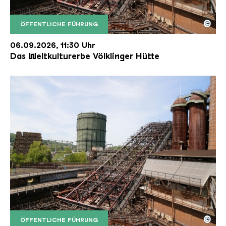
©
ÖFFENTLICHE FÜHRUNG
Der Erzschrägaufzug der Völklinger Hütte mit de
Copyright: Weltkulturerbe Völklinger Hütte | Karl 
06.09.2026, 11:30 Uhr
Das Weltkulturerbe Völklinger Hütte
©
ÖFFENTLICHE FÜHRUNG