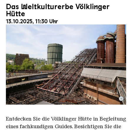
Das Weltkulturerbe Völklinger
Hütte
13.10.2025, 11:30 Uhr
©
Der Erzschrägaufzug der Völklinger Hütte mit de
Copyright: Weltkulturerbe Völklinger Hütte | Karl 
Entdecken Sie die Völklinger Hütte in Begleitung
eines fachkundigen Guides. Besichtigen Sie die