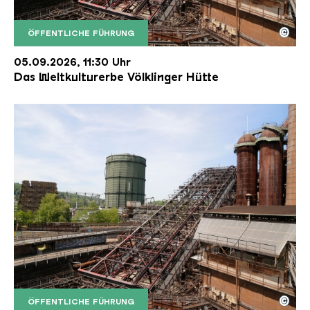
©
ÖFFENTLICHE FÜHRUNG
Der Erzschrägaufzug der Völklinger Hütte mit de
Copyright: Weltkulturerbe Völklinger Hütte | Karl 
05.09.2026, 11:30 Uhr
Das Weltkulturerbe Völklinger Hütte
©
ÖFFENTLICHE FÜHRUNG