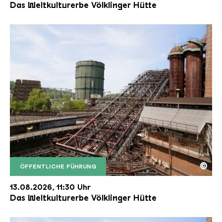
Das Weltkulturerbe Völklinger Hütte
©
ÖFFENTLICHE FÜHRUNG
Der Erzschrägaufzug der Völklinger Hütte mit de
Copyright: Weltkulturerbe Völklinger Hütte | Karl 
13.08.2026, 11:30 Uhr
Das Weltkulturerbe Völklinger Hütte