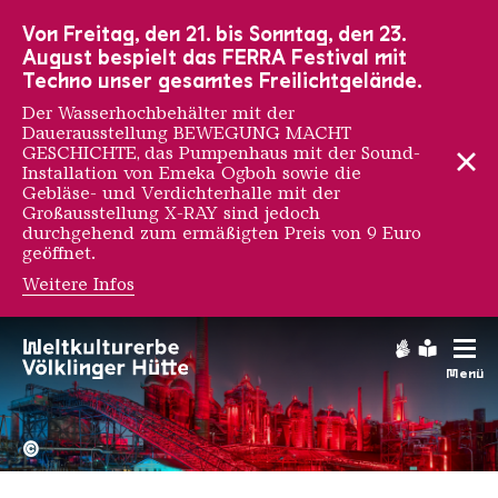
Zur Hauptnavigation
Zur Suche
Zum Inhalt
Zur Fußnavigation
Von Freitag, den 21. bis Sonntag, den 23.
August bespielt das FERRA Festival mit
Techno unser gesamtes Freilichtgelände.
Der Wasserhochbehälter mit der
Dauerausstellung BEWEGUNG MACHT
GESCHICHTE, das Pumpenhaus mit der Sound-
Installation von Emeka Ogboh sowie die
Gebläse- und Verdichterhalle mit der
Großausstellung X-RAY sind jedoch
durchgehend zum ermäßigten Preis von 9 Euro
geöffnet.
Weitere Infos
Gebärdens
Leichte
Menü
Hochofengruppe in Rot
Copyright: Weltkulturerbe 
©