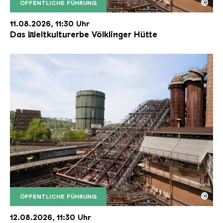
©
ÖFFENTLICHE FÜHRUNG
Der Erzschrägaufzug der Völklinger Hütte mit de
Copyright: Weltkulturerbe Völklinger Hütte | Karl 
11.08.2026, 11:30 Uhr
Das Weltkulturerbe Völklinger Hütte
©
ÖFFENTLICHE FÜHRUNG
Der Erzschrägaufzug der Völklinger Hütte mit de
Copyright: Weltkulturerbe Völklinger Hütte | Karl 
12.08.2026, 11:30 Uhr