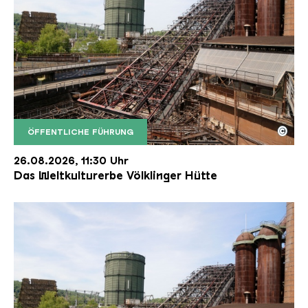
©
ÖFFENTLICHE FÜHRUNG
Der Erzschrägaufzug der Völklinger Hütte mit de
Copyright: Weltkulturerbe Völklinger Hütte | Karl 
26.08.2026, 11:30 Uhr
Das Weltkulturerbe Völklinger Hütte