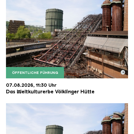
©
ÖFFENTLICHE FÜHRUNG
Der Erzschrägaufzug der Völklinger Hütte mit de
Copyright: Weltkulturerbe Völklinger Hütte | Karl 
07.08.2026, 11:30 Uhr
Das Weltkulturerbe Völklinger Hütte