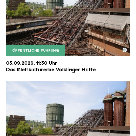
©
ÖFFENTLICHE FÜHRUNG
Der Erzschrägaufzug der Völklinger Hütte mit de
Copyright: Weltkulturerbe Völklinger Hütte | Karl 
03.09.2026, 11:30 Uhr
Das Weltkulturerbe Völklinger Hütte