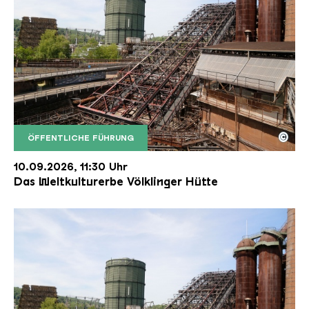
©
ÖFFENTLICHE FÜHRUNG
Der Erzschrägaufzug der Völklinger Hütte mit de
Copyright: Weltkulturerbe Völklinger Hütte | Karl 
10.09.2026, 11:30 Uhr
Das Weltkulturerbe Völklinger Hütte