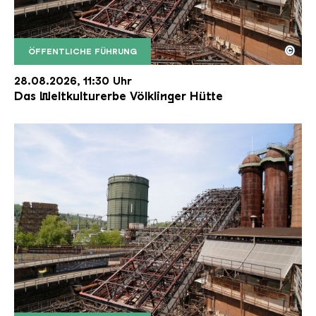
©
ÖFFENTLICHE FÜHRUNG
Der Erzschrägaufzug der Völklinger Hütte mit de
Copyright: Weltkulturerbe Völklinger Hütte | Karl 
28.08.2026, 11:30 Uhr
Das Weltkulturerbe Völklinger Hütte