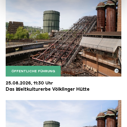
haben oder die sie im Rahmen Ihrer Nutzung der Dienste
gesammelt haben.
©
ÖFFENTLICHE FÜHRUNG
Der Erzschrägaufzug der Völklinger Hütte mit de
Copyright: Weltkulturerbe Völklinger Hütte | Karl 
25.08.2026, 11:30 Uhr
Das Weltkulturerbe Völklinger Hütte