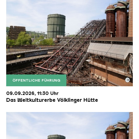
©
ÖFFENTLICHE FÜHRUNG
Der Erzschrägaufzug der Völklinger Hütte mit de
Copyright: Weltkulturerbe Völklinger Hütte | Karl 
09.09.2026, 11:30 Uhr
Das Weltkulturerbe Völklinger Hütte