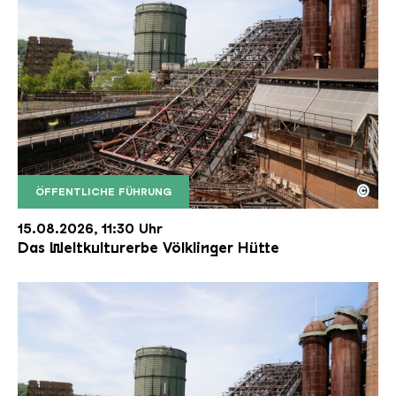
©
ÖFFENTLICHE FÜHRUNG
Der Erzschrägaufzug der Völklinger Hütte mit de
Copyright: Weltkulturerbe Völklinger Hütte | Karl 
15.08.2026, 11:30 Uhr
Das Weltkulturerbe Völklinger Hütte