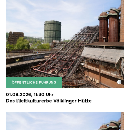
©
ÖFFENTLICHE FÜHRUNG
Der Erzschrägaufzug der Völklinger Hütte mit de
Copyright: Weltkulturerbe Völklinger Hütte | Karl 
01.09.2026, 11:30 Uhr
Das Weltkulturerbe Völklinger Hütte