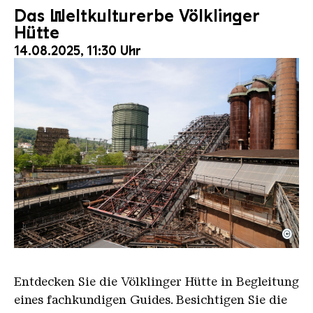
Das Weltkulturerbe Völklinger
Hütte
14.08.2025, 11:30 Uhr
©
Der Erzschrägaufzug der Völklinger Hütte mit de
Copyright: Weltkulturerbe Völklinger Hütte | Karl 
Entdecken Sie die Völklinger Hütte in Begleitung
eines fachkundigen Guides. Besichtigen Sie die