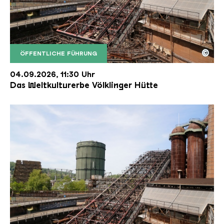
©
ÖFFENTLICHE FÜHRUNG
Der Erzschrägaufzug der Völklinger Hütte mit de
Copyright: Weltkulturerbe Völklinger Hütte | Karl 
04.09.2026, 11:30 Uhr
Das Weltkulturerbe Völklinger Hütte