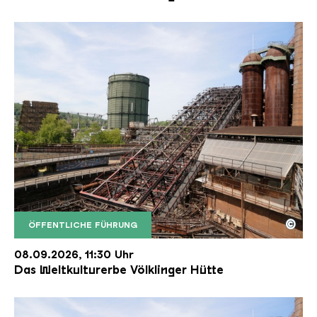
©
ÖFFENTLICHE FÜHRUNG
Der Erzschrägaufzug der Völklinger Hütte mit de
Copyright: Weltkulturerbe Völklinger Hütte | Karl 
08.09.2026, 11:30 Uhr
Das Weltkulturerbe Völklinger Hütte