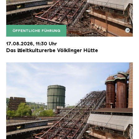
©
ÖFFENTLICHE FÜHRUNG
Der Erzschrägaufzug der Völklinger Hütte mit de
Copyright: Weltkulturerbe Völklinger Hütte | Karl 
17.08.2026, 11:30 Uhr
Das Weltkulturerbe Völklinger Hütte