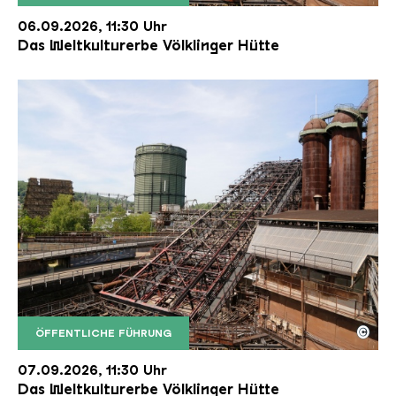
Der Erzschrägaufzug der Völklinger Hütte mit de
Copyright: Weltkulturerbe Völklinger Hütte | Karl 
06.09.2026, 11:30 Uhr
Das Weltkulturerbe Völklinger Hütte
©
ÖFFENTLICHE FÜHRUNG
Der Erzschrägaufzug der Völklinger Hütte mit de
Copyright: Weltkulturerbe Völklinger Hütte | Karl 
07.09.2026, 11:30 Uhr
Das Weltkulturerbe Völklinger Hütte