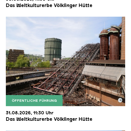
Das Weltkulturerbe Völklinger Hütte
©
ÖFFENTLICHE FÜHRUNG
Der Erzschrägaufzug der Völklinger Hütte mit de
Copyright: Weltkulturerbe Völklinger Hütte | Karl 
31.08.2026, 11:30 Uhr
Das Weltkulturerbe Völklinger Hütte