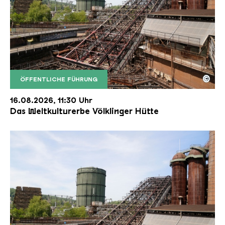
©
ÖFFENTLICHE FÜHRUNG
Der Erzschrägaufzug der Völklinger Hütte mit de
Copyright: Weltkulturerbe Völklinger Hütte | Karl 
16.08.2026, 11:30 Uhr
Das Weltkulturerbe Völklinger Hütte