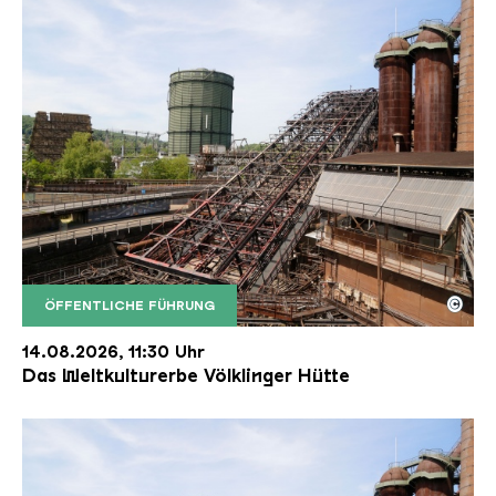
©
ÖFFENTLICHE FÜHRUNG
Der Erzschrägaufzug der Völklinger Hütte mit de
Copyright: Weltkulturerbe Völklinger Hütte | Karl 
14.08.2026, 11:30 Uhr
Das Weltkulturerbe Völklinger Hütte