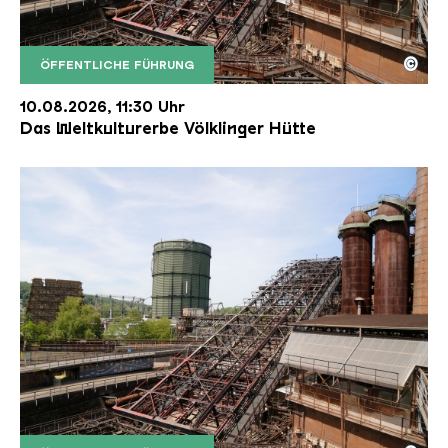
©
ÖFFENTLICHE FÜHRUNG
Der Erzschrägaufzug der Völklinger Hütte mit de
Copyright: Weltkulturerbe Völklinger Hütte | Karl 
10.08.2026, 11:30 Uhr
Das Weltkulturerbe Völklinger Hütte