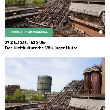
©
ÖFFENTLICHE FÜHRUNG
Der Erzschrägaufzug der Völklinger Hütte mit de
Copyright: Weltkulturerbe Völklinger Hütte | Karl 
27.08.2026, 11:30 Uhr
Das Weltkulturerbe Völklinger Hütte