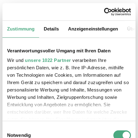
19.08.2026, 11:30 Uhr
Das Weltkulturerbe Völklinger Hütte
Zustimmung
Details
Anzeigeneinstellungen
Über
Verantwortungsvoller Umgang mit Ihren Daten
Wir und
unsere 1022 Partner
verarbeiten Ihre
persönlichen Daten, wie z. B. Ihre IP-Adresse, mithilfe
von Technologien wie Cookies, um Informationen auf
Ihrem Gerät zu speichern und darauf zuzugreifen und so
personalisierte Werbung und Inhalte, Messungen von
Werbung und Inhalten, Zielgruppenforschung sowie
Entwicklung von Angeboten zu ermöglichen. Sie
entscheiden darüber, wer Ihre Daten für welche Zwecke
©
ÖFFENTLICHE FÜHRUNG
Der Erzschrägaufzug der Völklinger Hütte mit de
Copyright: Weltkulturerbe Völklinger Hütte | Karl 
nutzt. Sie können Ihre Einwilligung jederzeit über die
20.08.2026, 11:30 Uhr
Cookie-Erklärung oder durch Klicken auf das Privacy
Einwilligungsauswahl
Das Weltkulturerbe Völklinger Hütte
Trigger Symbol ändern oder widerrufen
Notwendig