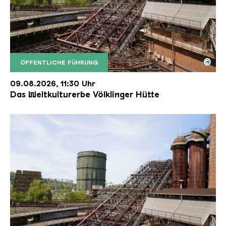
©
ÖFFENTLICHE FÜHRUNG
Der Erzschrägaufzug der Völklinger Hütte mit de
Copyright: Weltkulturerbe Völklinger Hütte | Karl 
09.08.2026, 11:30 Uhr
Das Weltkulturerbe Völklinger Hütte