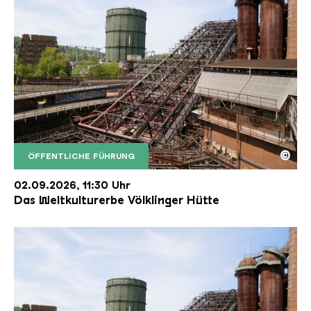
©
ÖFFENTLICHE FÜHRUNG
Der Erzschrägaufzug der Völklinger Hütte mit de
Copyright: Weltkulturerbe Völklinger Hütte | Karl 
02.09.2026, 11:30 Uhr
Das Weltkulturerbe Völklinger Hütte