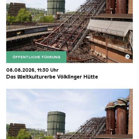
©
ÖFFENTLICHE FÜHRUNG
Der Erzschrägaufzug der Völklinger Hütte mit de
Copyright: Weltkulturerbe Völklinger Hütte | Karl 
08.08.2026, 11:30 Uhr
Das Weltkulturerbe Völklinger Hütte