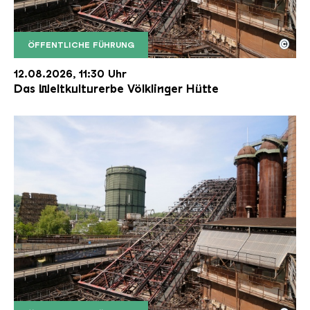
©
ÖFFENTLICHE FÜHRUNG
Der Erzschrägaufzug der Völklinger Hütte mit de
Copyright: Weltkulturerbe Völklinger Hütte | Karl 
12.08.2026, 11:30 Uhr
Das Weltkulturerbe Völklinger Hütte