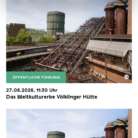
haben oder die sie im Rahmen Ihrer Nutzung der Dienste
gesammelt haben.
©
ÖFFENTLICHE FÜHRUNG
Der Erzschrägaufzug der Völklinger Hütte mit de
Copyright: Weltkulturerbe Völklinger Hütte | Karl 
27.08.2026, 11:30 Uhr
Das Weltkulturerbe Völklinger Hütte