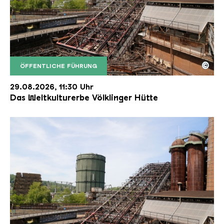
©
ÖFFENTLICHE FÜHRUNG
Der Erzschrägaufzug der Völklinger Hütte mit de
Copyright: Weltkulturerbe Völklinger Hütte | Karl 
29.08.2026, 11:30 Uhr
Das Weltkulturerbe Völklinger Hütte