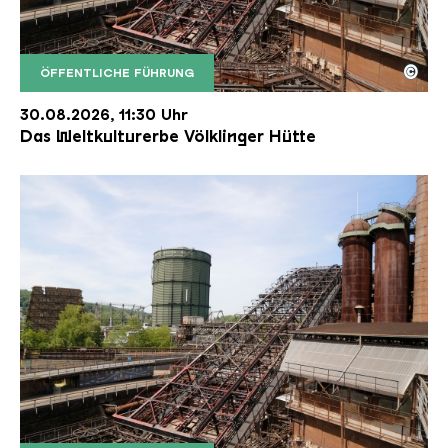
©
ÖFFENTLICHE FÜHRUNG
Der Erzschrägaufzug der Völklinger Hütte mit de
Copyright: Weltkulturerbe Völklinger Hütte | Karl 
30.08.2026, 11:30 Uhr
Das Weltkulturerbe Völklinger Hütte