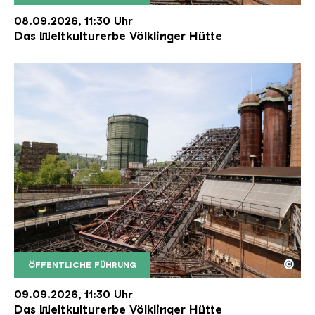
Der Erzschrägaufzug der Völklinger Hütte mit de
Copyright: Weltkulturerbe Völklinger Hütte | Karl 
08.09.2026, 11:30 Uhr
Das Weltkulturerbe Völklinger Hütte
©
ÖFFENTLICHE FÜHRUNG
Der Erzschrägaufzug der Völklinger Hütte mit de
Copyright: Weltkulturerbe Völklinger Hütte | Karl 
09.09.2026, 11:30 Uhr
Das Weltkulturerbe Völklinger Hütte