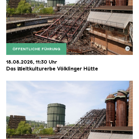
©
ÖFFENTLICHE FÜHRUNG
Der Erzschrägaufzug der Völklinger Hütte mit de
Copyright: Weltkulturerbe Völklinger Hütte | Karl 
18.08.2026, 11:30 Uhr
Das Weltkulturerbe Völklinger Hütte