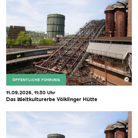
©
ÖFFENTLICHE FÜHRUNG
Der Erzschrägaufzug der Völklinger Hütte mit de
Copyright: Weltkulturerbe Völklinger Hütte | Karl 
11.09.2026, 11:30 Uhr
Das Weltkulturerbe Völklinger Hütte