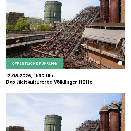
©
ÖFFENTLICHE FÜHRUNG
Der Erzschrägaufzug der Völklinger Hütte mit de
Copyright: Weltkulturerbe Völklinger Hütte | Karl 
17.08.2026, 11:30 Uhr
Das Weltkulturerbe Völklinger Hütte