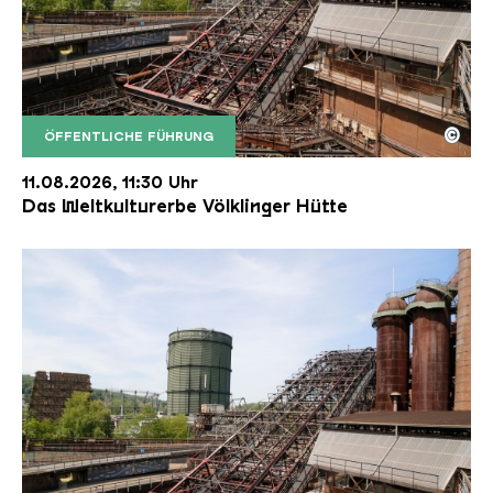
©
ÖFFENTLICHE FÜHRUNG
Der Erzschrägaufzug der Völklinger Hütte mit de
Copyright: Weltkulturerbe Völklinger Hütte | Karl 
11.08.2026, 11:30 Uhr
Das Weltkulturerbe Völklinger Hütte