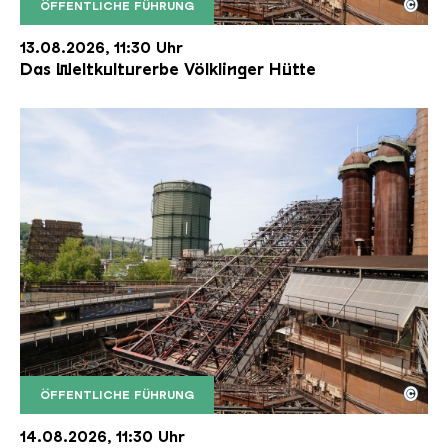
©
ÖFFENTLICHE FÜHRUNG
Der Erzschrägaufzug der Völklinger Hütte mit de
Copyright: Weltkulturerbe Völklinger Hütte | Karl 
13.08.2026, 11:30 Uhr
Das Weltkulturerbe Völklinger Hütte
©
ÖFFENTLICHE FÜHRUNG
Der Erzschrägaufzug der Völklinger Hütte mit de
Copyright: Weltkulturerbe Völklinger Hütte | Karl 
14.08.2026, 11:30 Uhr