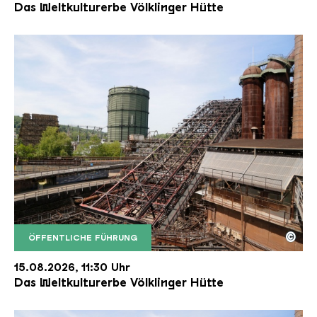
Das Weltkulturerbe Völklinger Hütte
©
ÖFFENTLICHE FÜHRUNG
Der Erzschrägaufzug der Völklinger Hütte mit de
Copyright: Weltkulturerbe Völklinger Hütte | Karl 
15.08.2026, 11:30 Uhr
Das Weltkulturerbe Völklinger Hütte