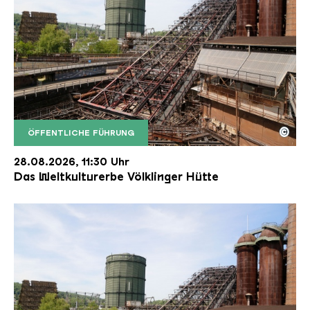
©
ÖFFENTLICHE FÜHRUNG
Der Erzschrägaufzug der Völklinger Hütte mit de
Copyright: Weltkulturerbe Völklinger Hütte | Karl 
28.08.2026, 11:30 Uhr
Das Weltkulturerbe Völklinger Hütte