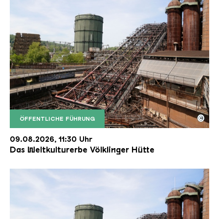
©
ÖFFENTLICHE FÜHRUNG
Der Erzschrägaufzug der Völklinger Hütte mit de
Copyright: Weltkulturerbe Völklinger Hütte | Karl 
09.08.2026, 11:30 Uhr
Das Weltkulturerbe Völklinger Hütte