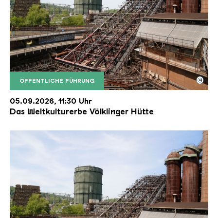
©
ÖFFENTLICHE FÜHRUNG
Der Erzschrägaufzug der Völklinger Hütte mit de
Copyright: Weltkulturerbe Völklinger Hütte | Karl 
05.09.2026, 11:30 Uhr
Das Weltkulturerbe Völklinger Hütte