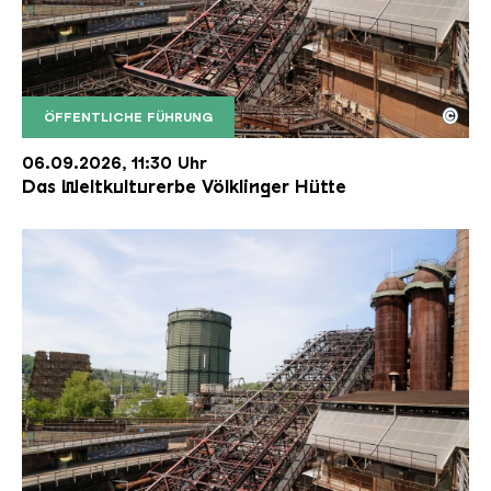
©
ÖFFENTLICHE FÜHRUNG
Der Erzschrägaufzug der Völklinger Hütte mit de
Copyright: Weltkulturerbe Völklinger Hütte | Karl 
06.09.2026, 11:30 Uhr
Das Weltkulturerbe Völklinger Hütte