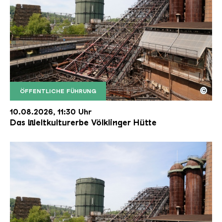
©
ÖFFENTLICHE FÜHRUNG
Der Erzschrägaufzug der Völklinger Hütte mit de
Copyright: Weltkulturerbe Völklinger Hütte | Karl 
10.08.2026, 11:30 Uhr
Das Weltkulturerbe Völklinger Hütte