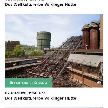
Das Weltkulturerbe Völklinger Hütte
©
ÖFFENTLICHE FÜHRUNG
Der Erzschrägaufzug der Völklinger Hütte mit de
Copyright: Weltkulturerbe Völklinger Hütte | Karl 
02.09.2026, 11:30 Uhr
Das Weltkulturerbe Völklinger Hütte