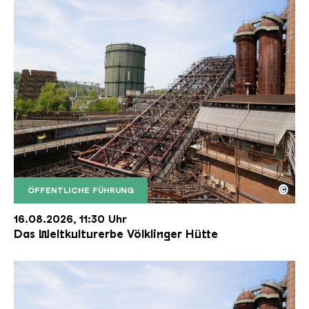
©
ÖFFENTLICHE FÜHRUNG
Der Erzschrägaufzug der Völklinger Hütte mit de
Copyright: Weltkulturerbe Völklinger Hütte | Karl 
16.08.2026, 11:30 Uhr
Das Weltkulturerbe Völklinger Hütte