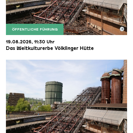
©
ÖFFENTLICHE FÜHRUNG
Der Erzschrägaufzug der Völklinger Hütte mit de
Copyright: Weltkulturerbe Völklinger Hütte | Karl 
19.08.2026, 11:30 Uhr
Das Weltkulturerbe Völklinger Hütte