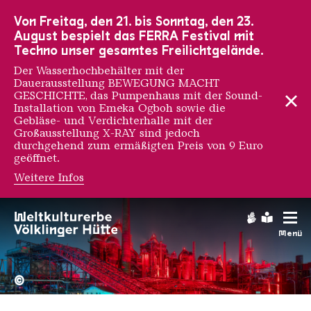
Zur Hauptnavigation
Zur Suche
Zum Inhalt
Zur Fußnavigation
Von Freitag, den 21. bis Sonntag, den 23.
August bespielt das FERRA Festival mit
Techno unser gesamtes Freilichtgelände.
Der Wasserhochbehälter mit der
Dauerausstellung BEWEGUNG MACHT
GESCHICHTE, das Pumpenhaus mit der Sound-
Installation von Emeka Ogboh sowie die
Gebläse- und Verdichterhalle mit der
Großausstellung X-RAY sind jedoch
durchgehend zum ermäßigten Preis von 9 Euro
geöffnet.
Weitere Infos
Gebärdens
Leichte
Menü
Hochofengruppe in Rot
Copyright: Weltkulturerbe 
©