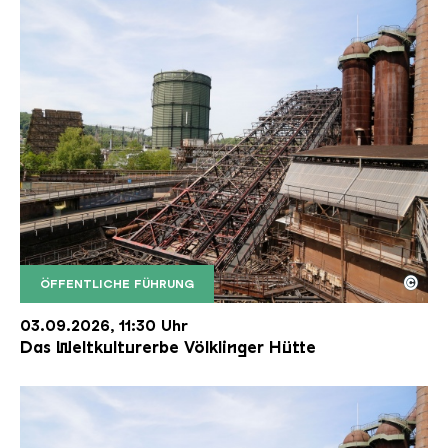
©
ÖFFENTLICHE FÜHRUNG
Der Erzschrägaufzug der Völklinger Hütte mit de
Copyright: Weltkulturerbe Völklinger Hütte | Karl 
03.09.2026, 11:30 Uhr
Das Weltkulturerbe Völklinger Hütte