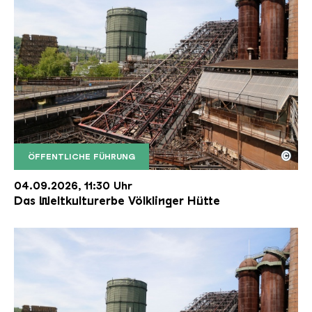
©
ÖFFENTLICHE FÜHRUNG
Der Erzschrägaufzug der Völklinger Hütte mit de
Copyright: Weltkulturerbe Völklinger Hütte | Karl 
04.09.2026, 11:30 Uhr
Das Weltkulturerbe Völklinger Hütte