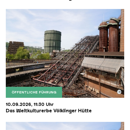
©
ÖFFENTLICHE FÜHRUNG
Der Erzschrägaufzug der Völklinger Hütte mit de
Copyright: Weltkulturerbe Völklinger Hütte | Karl 
10.09.2026, 11:30 Uhr
Das Weltkulturerbe Völklinger Hütte