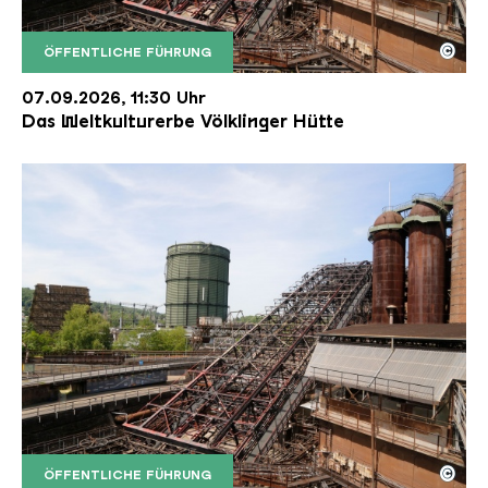
©
ÖFFENTLICHE FÜHRUNG
Der Erzschrägaufzug der Völklinger Hütte mit de
Copyright: Weltkulturerbe Völklinger Hütte | Karl 
07.09.2026, 11:30 Uhr
Das Weltkulturerbe Völklinger Hütte
©
ÖFFENTLICHE FÜHRUNG