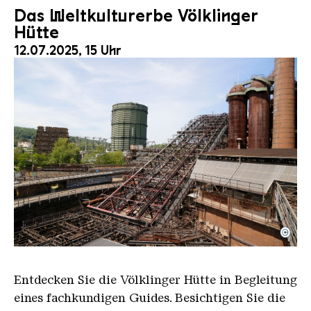
Das Weltkulturerbe Völklinger
Hütte
12.07.2025, 15 Uhr
©
Der Erzschrägaufzug der Völklinger Hütte mit de
Copyright: Weltkulturerbe Völklinger Hütte | Karl 
Entdecken Sie die Völklinger Hütte in Begleitung
eines fachkundigen Guides. Besichtigen Sie die