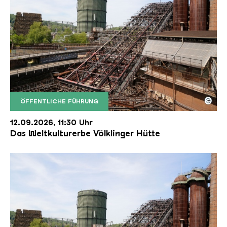
©
ÖFFENTLICHE FÜHRUNG
Der Erzschrägaufzug der Völklinger Hütte mit de
Copyright: Weltkulturerbe Völklinger Hütte | Karl 
12.09.2026, 11:30 Uhr
Das Weltkulturerbe Völklinger Hütte