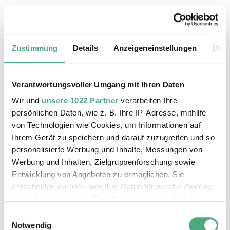
24.08.2026, 11:30 Uhr
Das Weltkulturerbe Völklinger Hütte
Zustimmung
Details
Anzeigeneinstellungen
Über
Verantwortungsvoller Umgang mit Ihren Daten
Wir und
unsere 1022 Partner
verarbeiten Ihre
persönlichen Daten, wie z. B. Ihre IP-Adresse, mithilfe
von Technologien wie Cookies, um Informationen auf
Ihrem Gerät zu speichern und darauf zuzugreifen und so
personalisierte Werbung und Inhalte, Messungen von
Werbung und Inhalten, Zielgruppenforschung sowie
Entwicklung von Angeboten zu ermöglichen. Sie
entscheiden darüber, wer Ihre Daten für welche Zwecke
©
ÖFFENTLICHE FÜHRUNG
Der Erzschrägaufzug der Völklinger Hütte mit de
Copyright: Weltkulturerbe Völklinger Hütte | Karl 
nutzt. Sie können Ihre Einwilligung jederzeit über die
25.08.2026, 11:30 Uhr
Cookie-Erklärung oder durch Klicken auf das Privacy
Einwilligungsauswahl
Das Weltkulturerbe Völklinger Hütte
Trigger Symbol ändern oder widerrufen
Notwendig