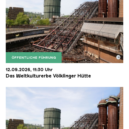
©
ÖFFENTLICHE FÜHRUNG
Der Erzschrägaufzug der Völklinger Hütte mit de
Copyright: Weltkulturerbe Völklinger Hütte | Karl 
12.09.2026, 11:30 Uhr
Das Weltkulturerbe Völklinger Hütte