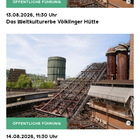
©
ÖFFENTLICHE FÜHRUNG
Der Erzschrägaufzug der Völklinger Hütte mit de
Copyright: Weltkulturerbe Völklinger Hütte | Karl 
13.08.2026, 11:30 Uhr
Das Weltkulturerbe Völklinger Hütte
©
ÖFFENTLICHE FÜHRUNG
Der Erzschrägaufzug der Völklinger Hütte mit de
Copyright: Weltkulturerbe Völklinger Hütte | Karl 
14.08.2026, 11:30 Uhr