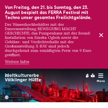
Zur Hauptnavigation
Zur Suche
Zum Inhalt
Zur Fußnavigation
Von Freitag, den 21. bis Sonntag, den 23.
August bespielt das FERRA Festival mit
Techno unser gesamtes Freilichtgelände.
Der Wasserhochbehälter mit der
Dauerausstellung BEWEGUNG MACHT
GESCHICHTE, das Pumpenhaus mit der Sound-
Installation von Emeka Ogboh sowie die
Gebläse- und Verdichterhalle mit der
Großausstellung X-RAY sind jedoch
durchgehend zum ermäßigten Preis von 9 Euro
geöffnet.
Weitere Infos
Gebärdens
Leichte
Menü
Hochofengruppe in Rot
Copyright: Weltkulturerbe 
©