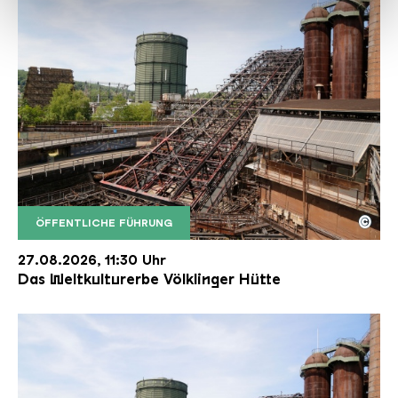
haben oder die sie im Rahmen Ihrer Nutzung der Dienste
gesammelt haben.
©
ÖFFENTLICHE FÜHRUNG
Der Erzschrägaufzug der Völklinger Hütte mit de
Copyright: Weltkulturerbe Völklinger Hütte | Karl 
27.08.2026, 11:30 Uhr
Das Weltkulturerbe Völklinger Hütte