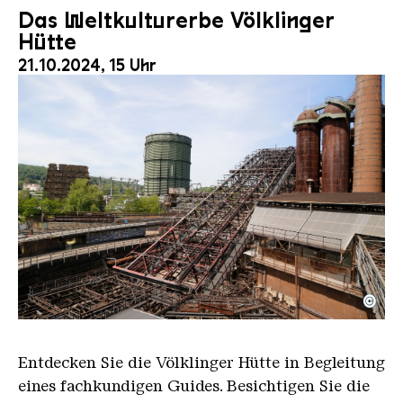
Das Weltkulturerbe Völklinger
Hütte
21.10.2024, 15 Uhr
©
Der Erzschrägaufzug der Völklinger Hütte mit de
Copyright: Weltkulturerbe Völklinger Hütte | Karl 
Entdecken Sie die Völklinger Hütte in Begleitung
eines fachkundigen Guides. Besichtigen Sie die