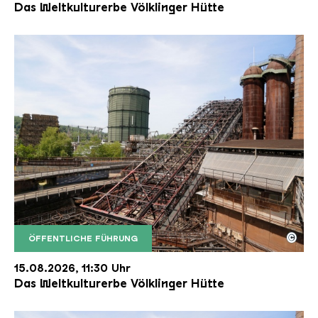
Das Weltkulturerbe Völklinger Hütte
©
ÖFFENTLICHE FÜHRUNG
Der Erzschrägaufzug der Völklinger Hütte mit de
Copyright: Weltkulturerbe Völklinger Hütte | Karl 
15.08.2026, 11:30 Uhr
Das Weltkulturerbe Völklinger Hütte