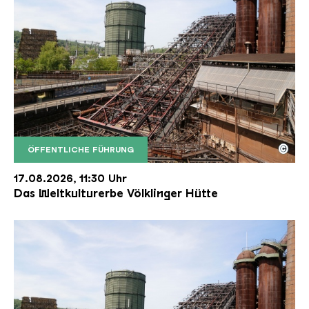
©
ÖFFENTLICHE FÜHRUNG
Der Erzschrägaufzug der Völklinger Hütte mit de
Copyright: Weltkulturerbe Völklinger Hütte | Karl 
17.08.2026, 11:30 Uhr
Das Weltkulturerbe Völklinger Hütte