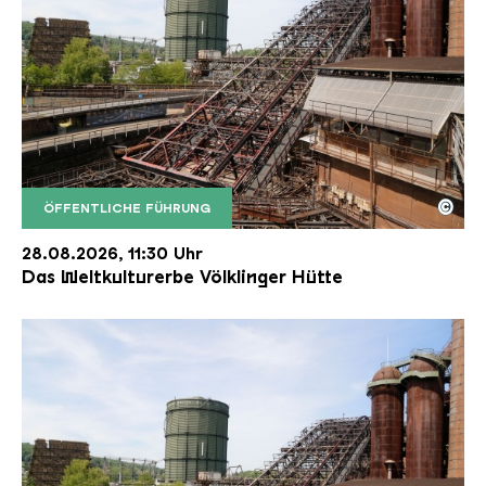
©
ÖFFENTLICHE FÜHRUNG
Der Erzschrägaufzug der Völklinger Hütte mit de
Copyright: Weltkulturerbe Völklinger Hütte | Karl 
28.08.2026, 11:30 Uhr
Das Weltkulturerbe Völklinger Hütte