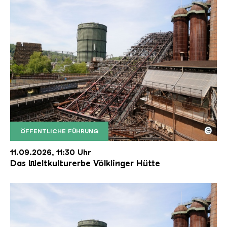
©
ÖFFENTLICHE FÜHRUNG
Der Erzschrägaufzug der Völklinger Hütte mit de
Copyright: Weltkulturerbe Völklinger Hütte | Karl 
11.09.2026, 11:30 Uhr
Das Weltkulturerbe Völklinger Hütte