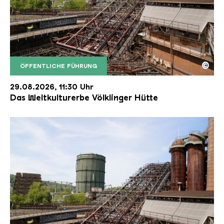
©
ÖFFENTLICHE FÜHRUNG
Der Erzschrägaufzug der Völklinger Hütte mit de
Copyright: Weltkulturerbe Völklinger Hütte | Karl 
29.08.2026, 11:30 Uhr
Das Weltkulturerbe Völklinger Hütte