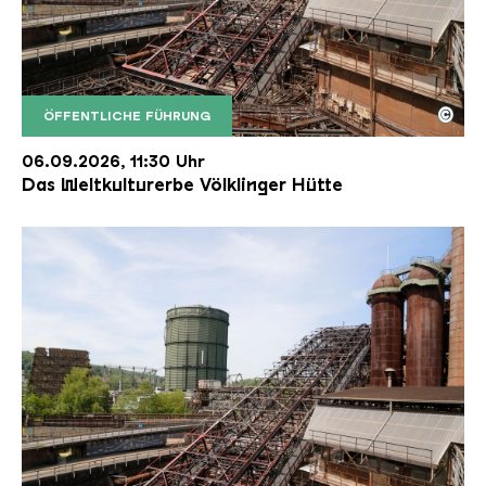
©
ÖFFENTLICHE FÜHRUNG
Der Erzschrägaufzug der Völklinger Hütte mit de
Copyright: Weltkulturerbe Völklinger Hütte | Karl 
06.09.2026, 11:30 Uhr
Das Weltkulturerbe Völklinger Hütte