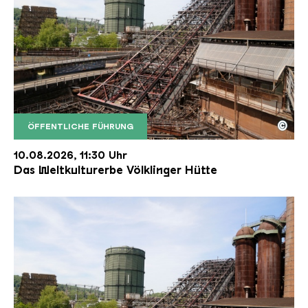
©
ÖFFENTLICHE FÜHRUNG
Der Erzschrägaufzug der Völklinger Hütte mit de
Copyright: Weltkulturerbe Völklinger Hütte | Karl 
10.08.2026, 11:30 Uhr
Das Weltkulturerbe Völklinger Hütte