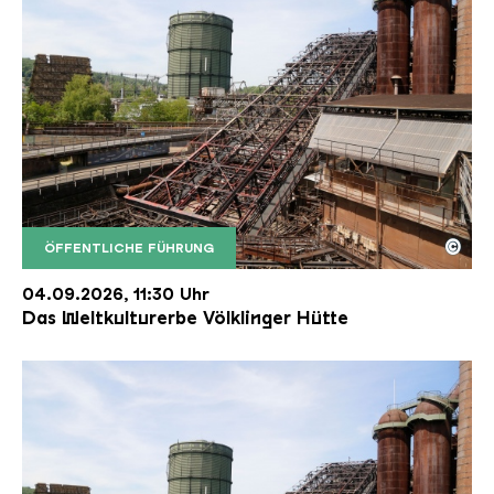
©
ÖFFENTLICHE FÜHRUNG
Der Erzschrägaufzug der Völklinger Hütte mit de
Copyright: Weltkulturerbe Völklinger Hütte | Karl 
04.09.2026, 11:30 Uhr
Das Weltkulturerbe Völklinger Hütte