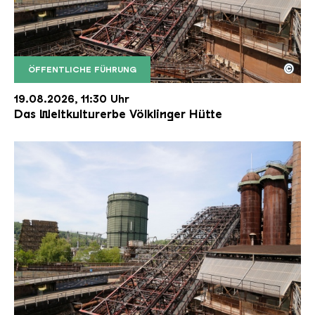
©
ÖFFENTLICHE FÜHRUNG
Der Erzschrägaufzug der Völklinger Hütte mit de
Copyright: Weltkulturerbe Völklinger Hütte | Karl 
19.08.2026, 11:30 Uhr
Das Weltkulturerbe Völklinger Hütte