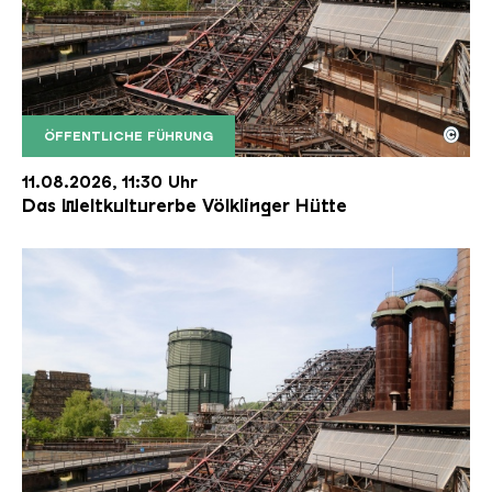
©
ÖFFENTLICHE FÜHRUNG
Der Erzschrägaufzug der Völklinger Hütte mit de
Copyright: Weltkulturerbe Völklinger Hütte | Karl 
11.08.2026, 11:30 Uhr
Das Weltkulturerbe Völklinger Hütte