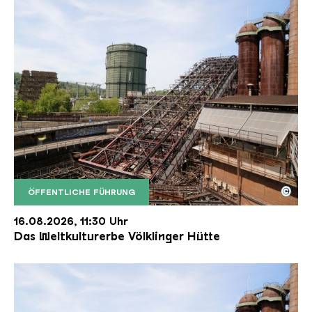
©
ÖFFENTLICHE FÜHRUNG
Der Erzschrägaufzug der Völklinger Hütte mit de
Copyright: Weltkulturerbe Völklinger Hütte | Karl 
16.08.2026, 11:30 Uhr
Das Weltkulturerbe Völklinger Hütte