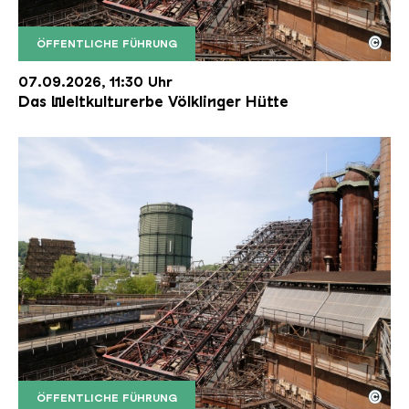
©
ÖFFENTLICHE FÜHRUNG
Der Erzschrägaufzug der Völklinger Hütte mit de
Copyright: Weltkulturerbe Völklinger Hütte | Karl 
07.09.2026, 11:30 Uhr
Das Weltkulturerbe Völklinger Hütte
©
ÖFFENTLICHE FÜHRUNG