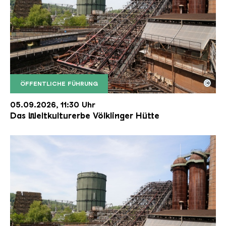
©
ÖFFENTLICHE FÜHRUNG
Der Erzschrägaufzug der Völklinger Hütte mit de
Copyright: Weltkulturerbe Völklinger Hütte | Karl 
05.09.2026, 11:30 Uhr
Das Weltkulturerbe Völklinger Hütte