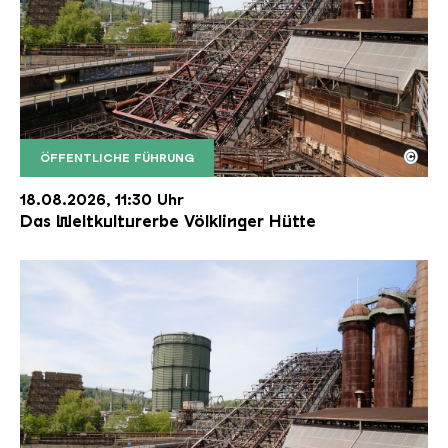
©
ÖFFENTLICHE FÜHRUNG
Der Erzschrägaufzug der Völklinger Hütte mit de
Copyright: Weltkulturerbe Völklinger Hütte | Karl 
18.08.2026, 11:30 Uhr
Das Weltkulturerbe Völklinger Hütte