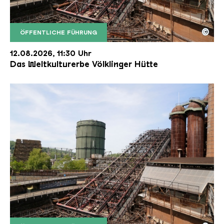
©
ÖFFENTLICHE FÜHRUNG
Der Erzschrägaufzug der Völklinger Hütte mit de
Copyright: Weltkulturerbe Völklinger Hütte | Karl 
12.08.2026, 11:30 Uhr
Das Weltkulturerbe Völklinger Hütte