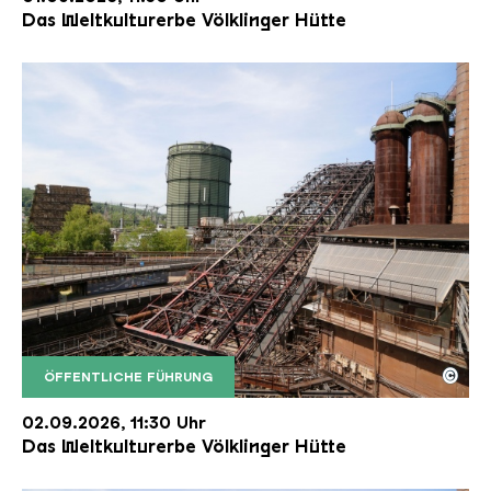
Das Weltkulturerbe Völklinger Hütte
©
ÖFFENTLICHE FÜHRUNG
Der Erzschrägaufzug der Völklinger Hütte mit de
Copyright: Weltkulturerbe Völklinger Hütte | Karl 
02.09.2026, 11:30 Uhr
Das Weltkulturerbe Völklinger Hütte