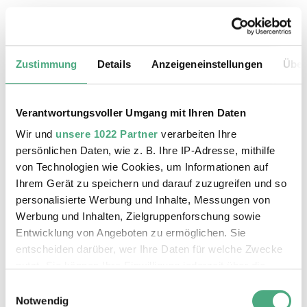
24.08.2026, 11:30 Uhr
Das Weltkulturerbe Völklinger Hütte
Zustimmung
Details
Anzeigeneinstellungen
Über
Verantwortungsvoller Umgang mit Ihren Daten
Wir und
unsere 1022 Partner
verarbeiten Ihre
persönlichen Daten, wie z. B. Ihre IP-Adresse, mithilfe
von Technologien wie Cookies, um Informationen auf
Ihrem Gerät zu speichern und darauf zuzugreifen und so
personalisierte Werbung und Inhalte, Messungen von
Werbung und Inhalten, Zielgruppenforschung sowie
Entwicklung von Angeboten zu ermöglichen. Sie
entscheiden darüber, wer Ihre Daten für welche Zwecke
©
ÖFFENTLICHE FÜHRUNG
Der Erzschrägaufzug der Völklinger Hütte mit de
Copyright: Weltkulturerbe Völklinger Hütte | Karl 
nutzt. Sie können Ihre Einwilligung jederzeit über die
25.08.2026, 11:30 Uhr
Cookie-Erklärung oder durch Klicken auf das Privacy
Einwilligungsauswahl
Das Weltkulturerbe Völklinger Hütte
Trigger Symbol ändern oder widerrufen
Notwendig