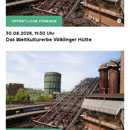
©
ÖFFENTLICHE FÜHRUNG
Der Erzschrägaufzug der Völklinger Hütte mit de
Copyright: Weltkulturerbe Völklinger Hütte | Karl 
30.08.2026, 11:30 Uhr
Das Weltkulturerbe Völklinger Hütte