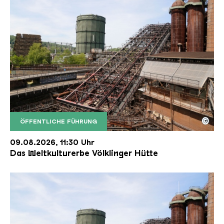
©
ÖFFENTLICHE FÜHRUNG
Der Erzschrägaufzug der Völklinger Hütte mit de
Copyright: Weltkulturerbe Völklinger Hütte | Karl 
09.08.2026, 11:30 Uhr
Das Weltkulturerbe Völklinger Hütte