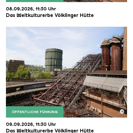
Der Erzschrägaufzug der Völklinger Hütte mit de
Copyright: Weltkulturerbe Völklinger Hütte | Karl 
08.09.2026, 11:30 Uhr
Das Weltkulturerbe Völklinger Hütte
©
ÖFFENTLICHE FÜHRUNG
Der Erzschrägaufzug der Völklinger Hütte mit de
Copyright: Weltkulturerbe Völklinger Hütte | Karl 
09.09.2026, 11:30 Uhr
Das Weltkulturerbe Völklinger Hütte