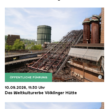
©
ÖFFENTLICHE FÜHRUNG
Der Erzschrägaufzug der Völklinger Hütte mit de
Copyright: Weltkulturerbe Völklinger Hütte | Karl 
10.09.2026, 11:30 Uhr
Das Weltkulturerbe Völklinger Hütte