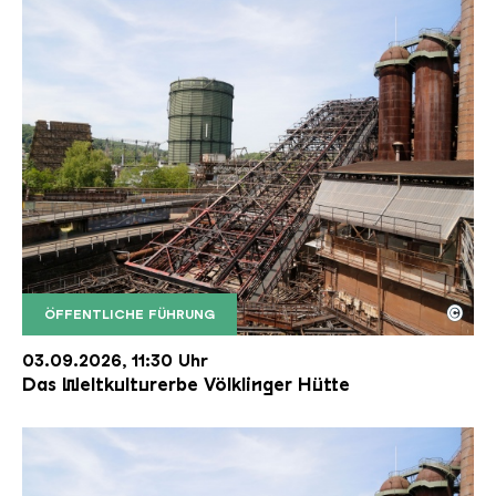
©
ÖFFENTLICHE FÜHRUNG
Der Erzschrägaufzug der Völklinger Hütte mit de
Copyright: Weltkulturerbe Völklinger Hütte | Karl 
03.09.2026, 11:30 Uhr
Das Weltkulturerbe Völklinger Hütte