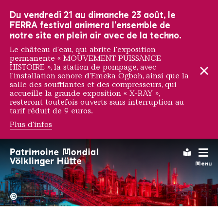
Vers la navigation principale
Vers la recherche
Aller au contenu
Vers la navigation en bas de page
Du vendredi 21 au dimanche 23 août, le
FERRA festival animera l'ensemble de
notre site en plein air avec de la techno.
Le château d'eau, qui abrite l'exposition
permanente « MOUVEMENT PUISSANCE
HISTOIRE », la station de pompage, avec
l'installation sonore d'Emeka Ogboh, ainsi que la
salle des soufflantes et des compresseurs, qui
accueille la grande exposition « X-RAY »,
resteront toutefois ouverts sans interruption au
tarif réduit de 9 euros.
Plus d'infos
Artists
Leichte
Menu
La Völklinger Hütte plongé
Copyright: Weltkulturerbe 
©