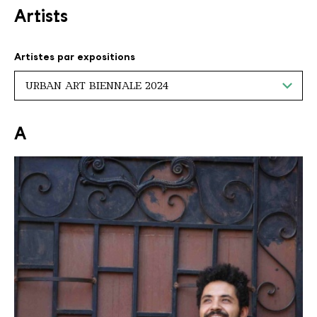
Artists
VOYEZ LES ARTISTES
Artistes par expositions
Artiste commençant par la lettre "
"
A