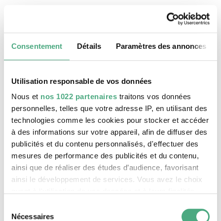
M. Chat
Consentement
Détails
Paramètres des annonces
Utilisation responsable de vos données
Nous et
nos 1022 partenaires
traitons vos données
personnelles, telles que votre adresse IP, en utilisant des
technologies comme les cookies pour stocker et accéder
à des informations sur votre appareil, afin de diffuser des
publicités et du contenu personnalisés, d'effectuer des
©
mesures de performance des publicités et du contenu,
Codex Urbanus
Copyright: Codex Urbanuns
ainsi que de réaliser des études d’audience, favorisant
Codex Urbanus
ainsi le développement de services. Vous avez le choix
quant à l'utilisation de vos données et à leurs finalités.
Vous pouvez modifier ou retirer votre consentement à
Sélection
tout moment en consultant la Déclaration relative aux
Nécessaires
du