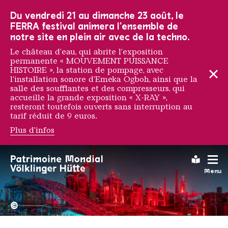
Vers la navigation principale
Vers la recherche
Aller au contenu
Vers la navigation en bas de page
Du vendredi 21 au dimanche 23 août, le
FERRA festival animera l'ensemble de
notre site en plein air avec de la techno.
Le château d'eau, qui abrite l'exposition
permanente « MOUVEMENT PUISSANCE
HISTOIRE », la station de pompage, avec
l'installation sonore d'Emeka Ogboh, ainsi que la
salle des soufflantes et des compresseurs, qui
accueille la grande exposition « X-RAY »,
resteront toutefois ouverts sans interruption au
tarif réduit de 9 euros.
Plus d'infos
David Marin
Leichte
Menu
La Völklinger Hütte plongé
Copyright: Weltkulturerbe 
©