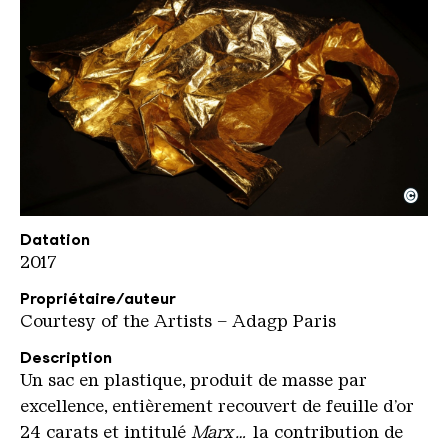
©
Debombourg Marin KHV kompr
Copyright: Karl Heinrich Veith
Datation
2017
Propriétaire/auteur
Courtesy of the Artists – Adagp Paris
Description
Un sac en plastique, produit de masse par
excellence, entièrement recouvert de feuille d’or
24 carats et intitulé
Marx…
la contribution de