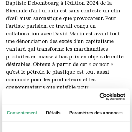
Baptiste Debombourg à l’édition 2024 de la
Biennale d’art urbain est sans conteste un clin
d’œil aussi sarcastique que provocateur. Pour
l’artiste parisien, ce travail conçu en
collaboration avec David Marin est avant tout
une dénonciation des excès d’un capitalisme
vantard qui transforme les marchandises
produites en masse à bas prix en objets de culte
désirables. Obtenu à partir de cet « or noir »
qu’est le pétrole, le plastique est tout aussi
commode pour les producteurs et les
consommateurs que nuisible pour
l’environnement. Il continue à jouer un rôle
essentiel dans la société de consommation
actuelle. Un tel mode de vie reposant sur pareil
Consentement
Détails
Paramètres des annonces
modèle économique n’est-il pas simplement un
luxe destructeur ? Peut-être qu’un jour, le temps