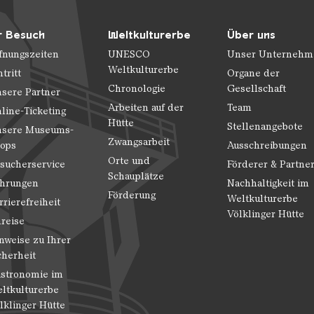
r Besuch
Weltkulturerbe
Über uns
fnungszeiten
UNESCO
Unser Unternehm
Weltkulturerbe
ntritt
Organe der
Chronologie
Gesellschaft
sere Partner
Arbeiten auf der
Team
line-Ticketing
Hütte
Stellenangebote
sere Museums-
Zwangsarbeit
ops
Ausschreibungen
Orte und
sucherservice
Förderer & Partne
Schauplätze
hrungen
Nachhaltigkeit im
Förderung
Weltkulturerbe
rrierefreiheit
Völklinger Hütte
reise
nweise zu Ihrer
cherheit
stronomie im
ltkulturerbe
lklinger Hütte