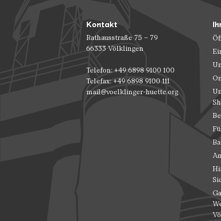
Kontakt
Ih
Rathausstraße 75 – 79
Öf
66333 Völklingen
Ei
Un
Telefon: +49 6898 9100 100
On
Telefax: +49 6898 9100 111
Un
mail@voelklinger-huette.org
Sh
Be
Fü
Ba
An
Hi
Si
Ga
We
Vö