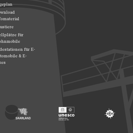
geplan
wnload
fomaterial
ustiere
ellplätze für
hnmobile
destationen für E-
tomobile & E-
kes