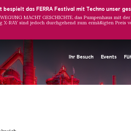
ust bespielt das FERRA Festival mit Techno unser ge
 BEWEGUNG MACHT GESCHICHTE, das Pumpenhaus mit der S
ng X-RAY sind jedoch durchgehend zum ermäßigten Preis vo
Marin
Ihr Besuch
Events
Fü
Hochofengruppe in Rot
Copyright: Weltkulturerbe 