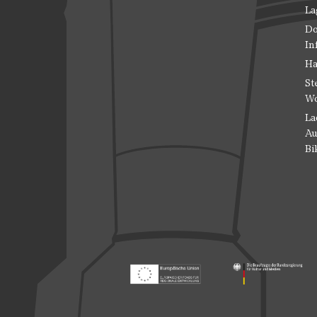
La
Do
In
Ha
St
Wo
La
Au
Bi