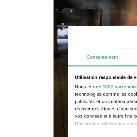
Consentement
Utilisation responsable de 
Nous et
nos 1022 partenair
technologies comme les cooki
publicités et du contenu per
réaliser des études d’audienc
vos données et à leurs final
Déclaration relative aux cooki
Stephen Burke KHV kompr
Copyright: Karl Henirich Veith