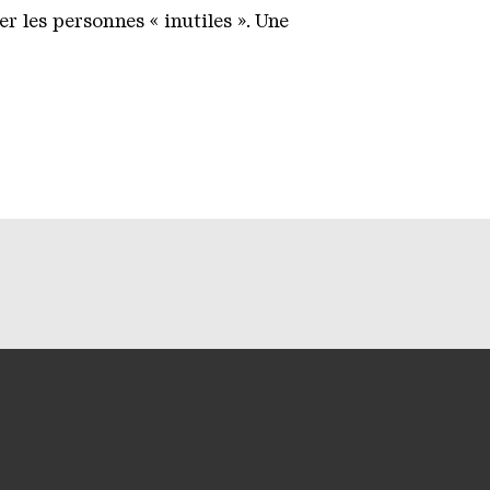
r les personnes « inutiles ». Une
anaux de médias soci