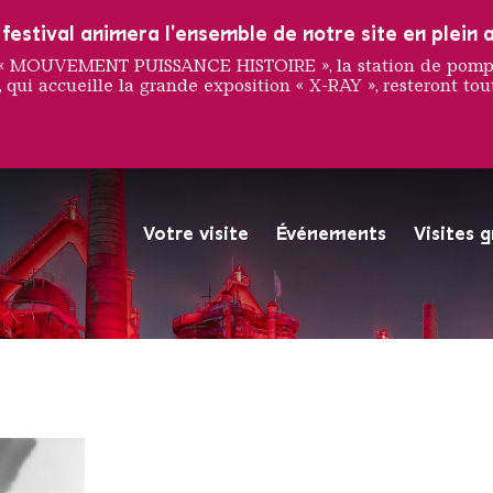
estival animera l'ensemble de notre site en plein a
e « MOUVEMENT PUISSANCE HISTOIRE », la station de pompag
 qui accueille la grande exposition « X-RAY », resteront tout
 Burke
Votre visite
Événements
Visites 
La Völklinger Hütte plongé
Copyright: Weltkulturerbe 