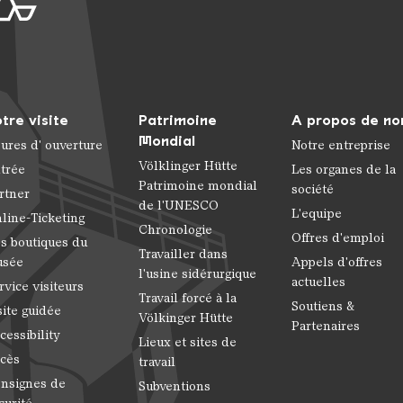
tre visite
Patrimoine
A propos de no
Mondial
ures d' ouverture
Notre entreprise
Völklinger Hütte
trée
Les organes de la
Patrimoine mondial
société
rtner
de l'UNESCO
L'equipe
line-Ticketing
Chronologie
Offres d'emploi
s boutiques du
Travailler dans
usée
Appels d'offres
l'usine sidérurgique
actuelles
rvice visiteurs
Travail forcé à la
Soutiens &
site guidée
Völkinger Hütte
Partenaires
cessibility
Lieux et sites de
cès
travail
nsignes de
Subventions