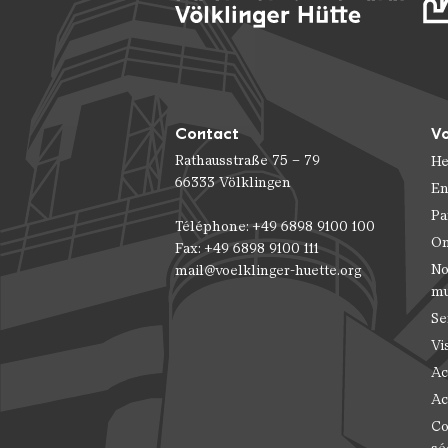
Contact
Vo
Rathausstraße 75 – 79
He
66333 Völklingen
En
Pa
Téléphone: +49 6898 9100 100
On
Fax: +49 6898 9100 111
No
mail@voelklinger-huette.org
m
Se
Vi
Ac
Ac
Co