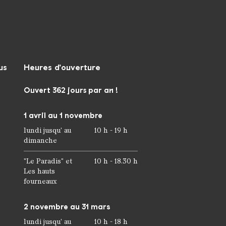
us
Heures d'ouverture
Ouvert 362 jours par an !
1 avril au 1 novembre
lundi jusqu' au
10 h - 19 h
dimanche
"Le Paradis" et
10 h - 18.30 h
Les hauts
fourneaux
2 novembre au 31 mars
lundi jusqu' au
10 h - 18 h