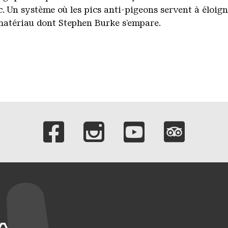
c. Un système où les pics anti-pigeons servent à éloigne
e matériau dont Stephen Burke s’empare.
Liens vers nos c