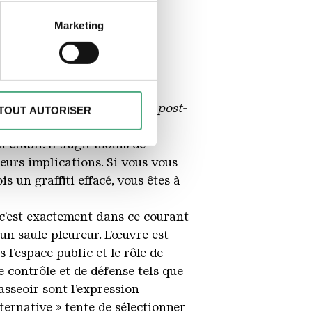
à plusieurs mètres près
Marketing
écifiques (empreintes
, reportez-vous à la
section «
mouvement artistique
claration sur les cookies.
ui a popularisé le terme de
post-
TOUT AUTORISER
des fonctionnalités spéciales
is longtemps ». Ce concept
s sur votre utilisation de
 établi. Il s’agit moins de
es peuvent combiner ces
eurs implications. Si vous vous
e cadre de votre utilisation
 un graffiti effacé, vous êtes à
r c’est exactement dans ce courant
un saule pleureur. L’œuvre est
’espace public et le rôle de
e contrôle et de défense tels que
asseoir sont l’expression
ternative » tente de sélectionner