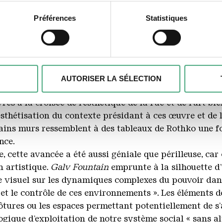
imerions également :
Dimensions
s sur votre localisation géographique qui peuvent être précises 
Préférences
Statistiques
 en l'analysant activement pour en relever les caractéristiques sp
Höhe 2,6 m
aitement de vos données personnelles et définir vos préférences
re que Stephen Burke a créé, quasiment à lui seul, un 
er ou retirer votre consentement à tout moment à partir de la dé
ateur d’un compte sur les réseaux sociaux, c’est lui q
AUTORISER LA SÉLECTION
kies pour personnaliser le contenu et les annonces, pour offrir 
n la critique Larissa Kikol, « aurait dû s’imposer depu
r notre site web. Nous pouvons également partager des information
s à la croisée de l’esthétique de la rue et de l’art bien
res de médias sociaux, de publicité et d'analyse. Nos partenair
sthétisation du contexte présidant à ces œuvre et de l
nnées que vous leur avez fournies ou qu'ils ont collectées dans l
ins murs ressemblent à des tableaux de Rothko une fois
nce.
, cette avancée a été aussi géniale que périlleuse, ca
n artistique.
Galv Fountain
emprunte à la silhouette d’
isuel sur les dynamiques complexes du pouvoir dans l
et le contrôle de ces environnements ». Les éléments d
lôtures ou les espaces permettant potentiellement de s’
gique d’exploitation de notre système social « sans al