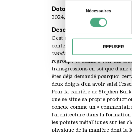
Si vous le permettez, nous a
Sélection
Datation
Collecter des information
Nécessaires
du
Identifier votre appareil
2024, in situ
consentement
digitales).
Description
Pour en savoir plus sur le tr
C’est à peine exagérer que de di
Détails »
. Vous pouvez modifi
contemporain international. Anim
REFUSER
Nous pouvons utiliser des coo
vandalisme
. Une notion qui, selo
et pour analyser le trafic su
regroupe et donne à voir des œuvre
notre site avec nos partenai
transgressions en soi que d’une e
informations avec d'autres do
êtes déjà demandé pourquoi certa
des services.
deux doigts d’en avoir saisi l’esse
Pour la carrière de Stephen Burke
que se situe sa propre productio
conçue comme un « commentaire v
l’architecture dans la formation 
les pointes métalliques sur les c
physique de la manière dont la lo