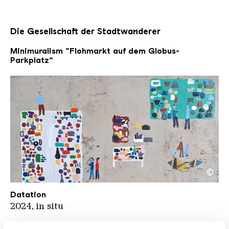
Die Gesellschaft der Stadtwanderer
Minimuralism „Flohmarkt auf dem Globus-
Parkplatz“
©
Wanderlust Flohmarkt kompr Detail
Copyright: Mathieu Tremblin
Datation
2024, in situ
Description