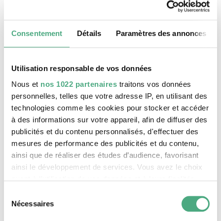
Un boîtier électrique sert de support au duo
Wanderlust Social Club pour cette miniature qui
entretient un lien direct avec son emplacement,
Consentement
Détails
Paramètres des annonces
soit le parking du supermarché Globus. L’œuvre
représente une scène de marché aux puces, telle
Utilisation responsable de vos données
qu’on peut en voir régulièrement le dimanche
dans ce lieu. Globus met l’espace à disposition, ce
Nous et
nos 1022 partenaires
traitons vos données
personnelles, telles que votre adresse IP, en utilisant des
qui crée un contexte urbain animé un jour de
technologies comme les cookies pour stocker et accéder
fermeture. Une forme d’animation d’autant plus
à des informations sur votre appareil, afin de diffuser des
inhabituelle puisqu’une manifestation
publicités et du contenu personnalisés, d'effectuer des
fondamentalement anticonsumériste se tient sur
mesures de performance des publicités et du contenu,
le parvis d’un temple de la consommation. Mais
ainsi que de réaliser des études d’audience, favorisant
qui est aussi une manière pour le supermarché
ainsi le développement de services. Vous avez le choix
de conserver sa force d’attraction, même un jour
quant à l'utilisation de vos données et à leurs finalités.
de repos.
Vous pouvez modifier ou retirer votre consentement à
Sélection
Daniel Bauer
tout moment en consultant la Déclaration relative aux
Nécessaires
du
cookies ou en cliquant sur l'icône de confidentialité.
consentement