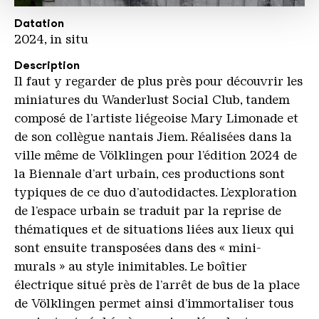
votre utilisation de notre site avec nos partenaires de
Wanderlust Gruppenportrait Mathieu Tremblin ko
Copyright: Mathieu Tremblin
médias sociaux, de publicité et d'analyse. Nos
Datation
partenaires peuvent combiner ces informations avec
2024, in situ
d'autres données que vous leur avez fournies ou qu'ils
Description
ont collectées dans le cadre de votre utilisation des
Il faut y regarder de plus près pour découvrir les
services.
miniatures du Wanderlust Social Club, tandem
composé de l’artiste liégeoise Mary Limonade et
de son collègue nantais Jiem. Réalisées dans la
ville même de Völklingen pour l’édition 2024 de
la Biennale d’art urbain, ces productions sont
typiques de ce duo d’autodidactes. L’exploration
de l’espace urbain se traduit par la reprise de
thématiques et de situations liées aux lieux qui
sont ensuite transposées dans des « mini-
murals » au style inimitables. Le boîtier
électrique situé près de l’arrêt de bus de la place
de Völklingen permet ainsi d’immortaliser tous