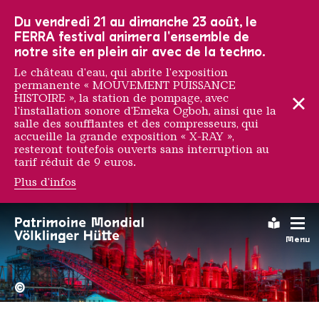
Vers la navigation principale
Vers la recherche
Aller au contenu
Vers la navigation en bas de page
Du vendredi 21 au dimanche 23 août, le
FERRA festival animera l'ensemble de
notre site en plein air avec de la techno.
Le château d'eau, qui abrite l'exposition
permanente « MOUVEMENT PUISSANCE
HISTOIRE », la station de pompage, avec
l'installation sonore d'Emeka Ogboh, ainsi que la
salle des soufflantes et des compresseurs, qui
accueille la grande exposition « X-RAY »,
resteront toutefois ouverts sans interruption au
tarif réduit de 9 euros.
Plus d'infos
Wanderlust Social Club
Leichte
Menu
La Völklinger Hütte plongé
Copyright: Weltkulturerbe 
©