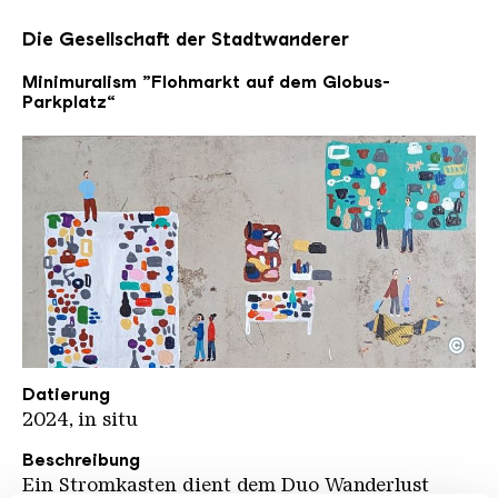
Die Gesellschaft der Stadtwanderer
Minimuralism „Flohmarkt auf dem Globus-
Parkplatz“
©
Wanderlust Flohmarkt kompr Detail
Copyright: Mathieu Tremblin
Datierung
2024, in situ
Beschreibung
Ein Stromkasten dient dem Duo Wanderlust