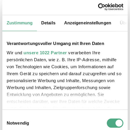
Social Club als Zeichenfläche für ein Miniatur-
Gemälde, das direkten Bezug auf seinen Standort
am Parkhaus des Globus-Verbrauchermarkts
Zustimmung
Details
Anzeigeneinstellungen
Über
nimmt. Dargestellt ist eine Flohmarkt-Szenerie,
wie sie regelmäßig an Sonntagen in diesem
Parkhaus real zu erleben ist. Globus stellt den
Verantwortungsvoller Umgang mit Ihren Daten
Platz zur Verfügung, wodurch an einem
Wir und
unsere 1022 Partner
verarbeiten Ihre
Schließtag eine lebendige urbane Situation
persönlichen Daten, wie z. B. Ihre IP-Adresse, mithilfe
entsteht, die insofern ungewöhnlich ist, als dass
von Technologien wie Cookies, um Informationen auf
an einem Tempel des Konsums eine im Grunde
Ihrem Gerät zu speichern und darauf zuzugreifen und so
anti-konsumistische Veranstaltung abgehalten
personalisierte Werbung und Inhalte, Messungen von
wird. Andererseits: So erhält sich der
Werbung und Inhalten, Zielgruppenforschung sowie
Verbrauchermarkt eben auch an Sonntagen
Entwicklung von Angeboten zu ermöglichen. Sie
entscheiden darüber, wer Ihre Daten für welche Zwecke
seine Anziehungskraft.
nutzt. Sie können Ihre Einwilligung jederzeit über die
Daniel Bauer
Cookie-Erklärung oder durch Klicken auf das Privacy
Einwilligungsauswahl
Trigger Symbol ändern oder widerrufen
Notwendig