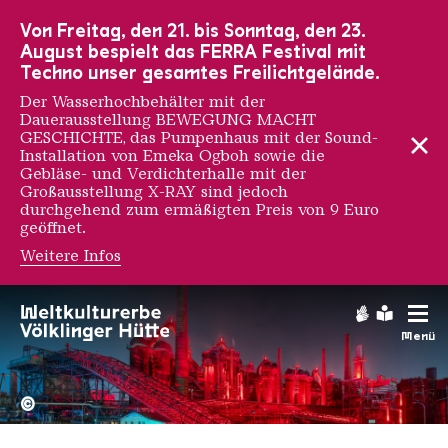
Zur Hauptnavigation
Zur Suche
Zum Inhalt
Zur Fußnavigation
Von Freitag, den 21. bis Sonntag, den 23.
August bespielt das FERRA Festival mit
Techno unser gesamtes Freilichtgelände.
Der Wasserhochbehälter mit der
Dauerausstellung BEWEGUNG MACHT
GESCHICHTE, das Pumpenhaus mit der Sound-
Installation von Emeka Ogboh sowie die
Gebläse- und Verdichterhalle mit der
Großausstellung X-RAY sind jedoch
durchgehend zum ermäßigten Preis von 9 Euro
geöffnet.
Weitere Infos
Wanderlust Social Club
Gebärdens
Leichte
Menü
Hochofengruppe in Rot
Copyright: Weltkulturerbe 
©