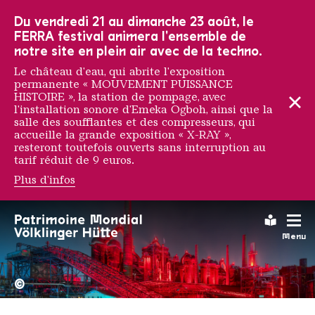
Vers la navigation principale
Vers la recherche
Aller au contenu
Vers la navigation en bas de page
Du vendredi 21 au dimanche 23 août, le
FERRA festival animera l'ensemble de
notre site en plein air avec de la techno.
Le château d'eau, qui abrite l'exposition
permanente « MOUVEMENT PUISSANCE
HISTOIRE », la station de pompage, avec
l'installation sonore d'Emeka Ogboh, ainsi que la
salle des soufflantes et des compresseurs, qui
accueille la grande exposition « X-RAY »,
resteront toutefois ouverts sans interruption au
tarif réduit de 9 euros.
Plus d'infos
Gen Atem
Leichte
Menu
La Völklinger Hütte plongé
Copyright: Weltkulturerbe 
©