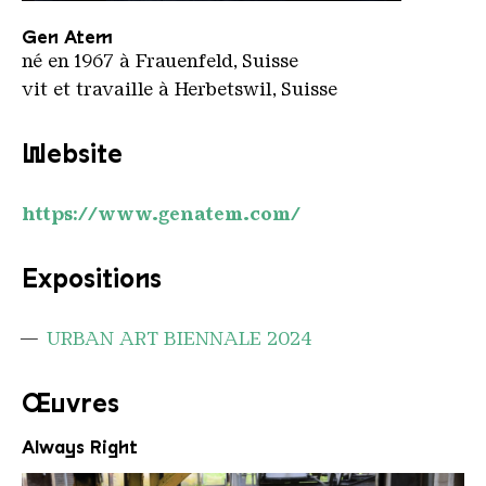
Gen Atem
Copyright: Gen Atem
Gen Atem
né en 1967 à Frauenfeld, Suisse
vit et travaille à Herbetswil, Suisse
Website
https://www.genatem.com/
Expositions
URBAN ART BIENNALE 2024
Œuvres
Always Right