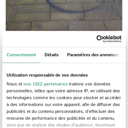
©
Gen Atem KHV kompr
Copyright: Karl Heinrich Veith
Datation
Consentement
Détails
Paramètres des annonces
2024, in situ
Description
Le duo d’artistes suisses Gen Atem et Miriam
Utilisation responsable de vos données
Bossard transpose les impulsions de l’art urbain
Nous et
nos 1022 partenaires
traitons vos données
dans des expériences transcendant les genres.
personnelles, telles que votre adresse IP, en utilisant des
Gen Atem a débuté dans le graffiti politique. En
technologies comme les cookies pour stocker et accéder
découvrant la culture hip-hop, il se met au
à des informations sur votre appareil, afin de diffuser des
breakdance et se fait connaître comme DJ. Sous
publicités et du contenu personnalisés, d'effectuer des
le pseudonyme de Genius, il compte parmi les
mesures de performance des publicités et du contenu,
graffeurs européens de la première génération.
ainsi que de réaliser des études d’audience, favorisant