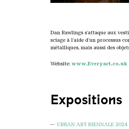
Portrait Dan Rawlings
Copyright: Dan Rawlings
Dan Rawlings s'attaque aux vestig
sciage à l'aide d'un processus co
métalliques, mais aussi des obje
Website:
www.Everyact.co.uk
Expositions
URBAN ART BIENNALE 2024