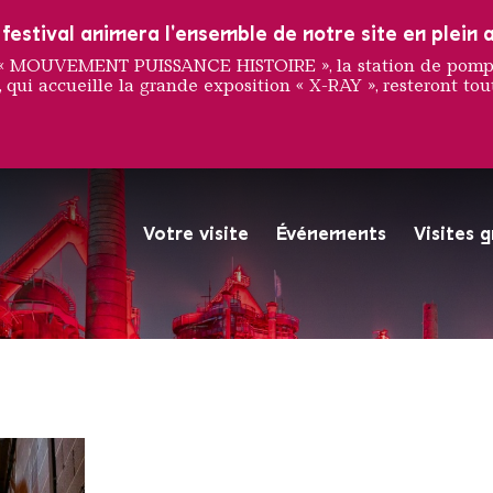
estival animera l'ensemble de notre site en plein a
e « MOUVEMENT PUISSANCE HISTOIRE », la station de pompag
 qui accueille la grande exposition « X-RAY », resteront tout
wlings
Votre visite
Événements
Visites 
La Völklinger Hütte plongé
Copyright: Weltkulturerbe 