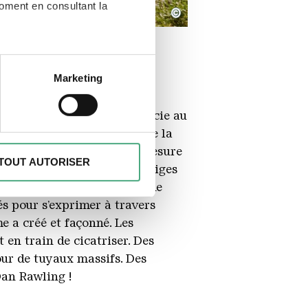
moment en consultant la
©
à plusieurs mètres près
Marketing
écifiques (empreintes
en travaux filigranes à la scie au
, reportez-vous à la
section «
que force ainsi le retour de la
claration sur les cookies.
alisme artistique dans la mesure
TOUT AUTORISER
de « compassion pour les vestiges
des fonctionnalités spéciales
 le jardin paysager de l’usine
s sur votre utilisation de
s pour s’exprimer à travers
es peuvent combiner ces
e a créé et façonné. Les
e cadre de votre utilisation
 en train de cicatriser. Des
our de tuyaux massifs. Des
Dan Rawling !