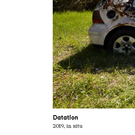
Dan Rawlings Joyride1
Copyright: Weltkulturerbe Völkl
Datation
2019, in situ