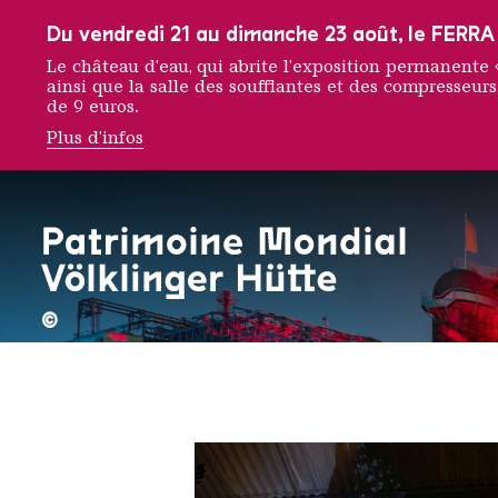
Vers la navigation principale
Vers la recherche
Aller au contenu
Vers la navigation en bas de page
Du vendredi 21 au dimanche 23 août, le FERRA f
Le château d'eau, qui abrite l'exposition permanent
ainsi que la salle des soufflantes et des compresseurs,
de 9 euros.
Plus d'infos
Dan Ra
©