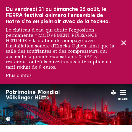
Vers la navigation principale
Vers la recherche
Aller au contenu
Vers la navigation en bas de page
Du vendredi 21 au dimanche 23 août, le
FERRA festival animera l'ensemble de
notre site en plein air avec de la techno.
Le château d'eau, qui abrite l'exposition
permanente « MOUVEMENT PUISSANCE
HISTOIRE », la station de pompage, avec
l'installation sonore d'Emeka Ogboh, ainsi que la
salle des soufflantes et des compresseurs, qui
accueille la grande exposition « X-RAY »,
resteront toutefois ouverts sans interruption au
tarif réduit de 9 euros.
Plus d'infos
Andrea Ravo Mattoni
Leichte
Menu
La Völklinger Hütte plongé
Copyright: Weltkulturerbe 
©