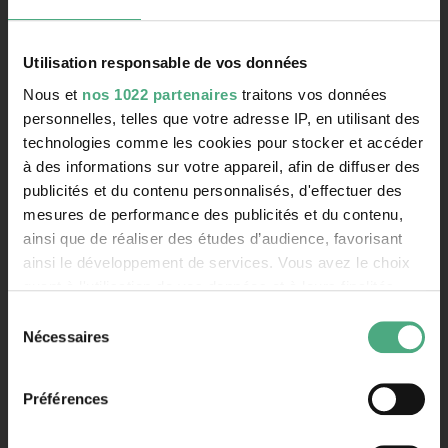
Contact
Utilisation responsable de vos données
Rathausstraße 75 – 79
Nous et
nos 1022 partenaires
traitons vos données
66333 Völklingen
personnelles, telles que votre adresse IP, en utilisant des
Téléphone: +49 6898 9100 100
technologies comme les cookies pour stocker et accéder
Fax: +49 6898 9100 111
à des informations sur votre appareil, afin de diffuser des
mail@voelklinger-huette.org
publicités et du contenu personnalisés, d'effectuer des
mesures de performance des publicités et du contenu,
ainsi que de réaliser des études d’audience, favorisant
Heures d'ouverture
ainsi le développement de services. Vous avez le choix
quant à l'utilisation de vos données et à leurs finalités.
Ouvert 362 jours par an !
Vous pouvez modifier ou retirer votre consentement à
Sélection
tout moment en consultant la Déclaration relative aux
Nécessaires
du
1 avril au 1 novembre
cookies ou en cliquant sur l'icône de confidentialité.
consentement
lundi jusqu' au dimanche
10 h - 19 h
Préférences
Si vous le permettez, nous aimerions également :
"Le Paradis" et Les hauts fourneaux
10 h - 18.30 h
Collecter des informations sur votre localisation