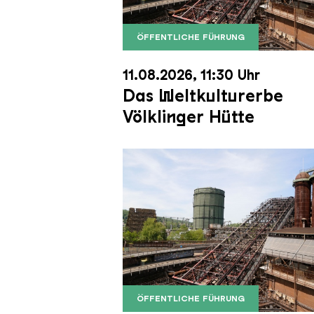
ÖFFENTLICHE FÜHRUNG
Der Erzschrägaufzug der Völkli
Copyright: Weltkulturerbe Völkli
11.08.2026, 11:30 Uhr
Das Weltkulturerbe
Völklinger Hütte
ÖFFENTLICHE FÜHRUNG
Der Erzschrägaufzug der Völkli
Copyright: Weltkulturerbe Völkli