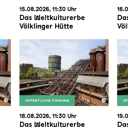
15.08.2026, 11:30 Uhr
16.0
Das Weltkulturerbe
Das
Völklinger Hütte
Völ
©
©
ÖFFENTLICHE FÜHRUNG
ÖF
nger Hütte mit dem Gasometer im Hintergrund
nger Hütte | Karl Heinrich Veith
Der Erzschrägaufzug der Völklinger Hütte m
Copyright: Weltkulturerbe Völklinger Hütte | 
Der 
Copy
18.08.2026, 11:30 Uhr
19.0
Das Weltkulturerbe
Das