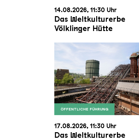
14.08.2026, 11:30 Uhr
Das Weltkulturerbe
Völklinger Hütte
ÖFFENTLICHE FÜHRUNG
Der Erzschrägaufzug der Völkli
Copyright: Weltkulturerbe Völkli
17.08.2026, 11:30 Uhr
Das Weltkulturerbe