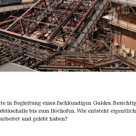
nger Hütte mit dem Gasometer im Hintergrund
nger Hütte | Karl Heinrich Veith
̈tte in Begleitung eines fachkundigen Guides. Besicht
bläsehalle bis zum Hochofen. Wie entsteht eigentlic
earbeitet und gelebt haben?