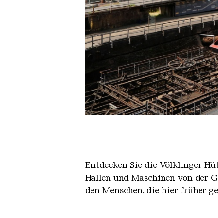
Der Erzschrägaufzug der Völkli
Copyright: Weltkulturerbe Völkli
Entdecken Sie die Völklinger Hu
Hallen und Maschinen von der Ge
den Menschen, die hier früher g