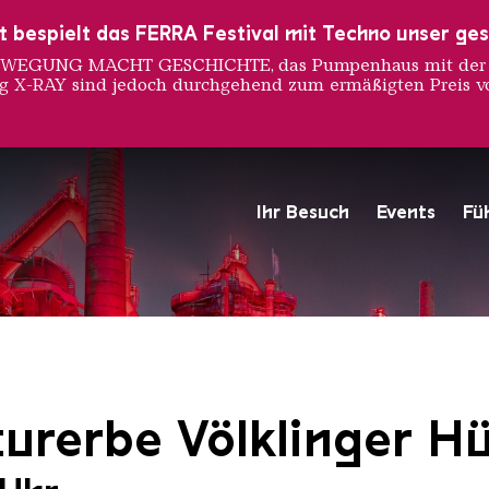
ust bespielt das FERRA Festival mit Techno unser ge
 BEWEGUNG MACHT GESCHICHTE, das Pumpenhaus mit der S
ng X-RAY sind jedoch durchgehend zum ermäßigten Preis vo
Ihr Besuch
Events
Fü
Hochofengruppe in Rot
Copyright: Weltkulturerbe 
urerbe Völklinger Hü