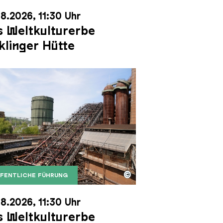
8.2026, 11:30 Uhr
 Weltkulturerbe
klinger Hütte
©
FENTLICHE FÜHRUNG
it dem Gasometer im Hintergrund
Karl Heinrich Veith
Erzschrägaufzug der Völklinger Hütte mit dem Gasom
right: Weltkulturerbe Völklinger Hütte | Karl Heinric
8.2026, 11:30 Uhr
 Weltkulturerbe