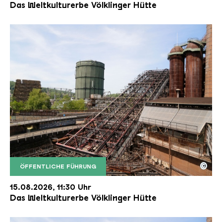
Das Weltkulturerbe Völklinger Hütte
©
ÖFFENTLICHE FÜHRUNG
Der Erzschrägaufzug der Völklinger Hütte mit de
Copyright: Weltkulturerbe Völklinger Hütte | Karl 
15.08.2026, 11:30 Uhr
Das Weltkulturerbe Völklinger Hütte