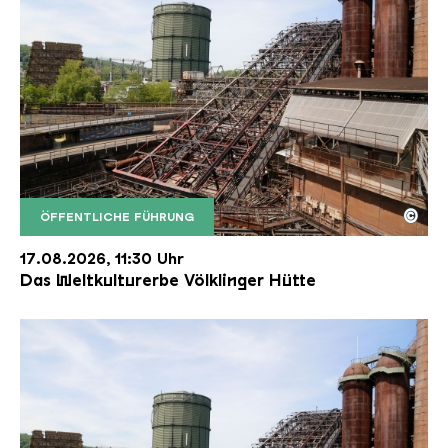
©
ÖFFENTLICHE FÜHRUNG
Der Erzschrägaufzug der Völklinger Hütte mit de
Copyright: Weltkulturerbe Völklinger Hütte | Karl 
17.08.2026, 11:30 Uhr
Das Weltkulturerbe Völklinger Hütte