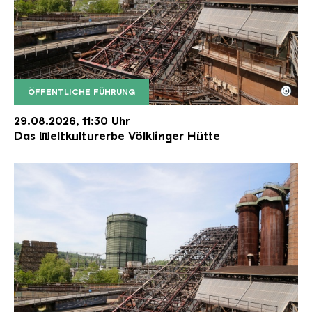
©
ÖFFENTLICHE FÜHRUNG
Der Erzschrägaufzug der Völklinger Hütte mit de
Copyright: Weltkulturerbe Völklinger Hütte | Karl 
29.08.2026, 11:30 Uhr
Das Weltkulturerbe Völklinger Hütte