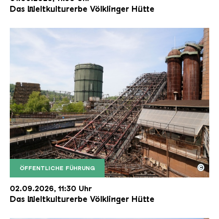
Das Weltkulturerbe Völklinger Hütte
©
ÖFFENTLICHE FÜHRUNG
Der Erzschrägaufzug der Völklinger Hütte mit de
Copyright: Weltkulturerbe Völklinger Hütte | Karl 
02.09.2026, 11:30 Uhr
Das Weltkulturerbe Völklinger Hütte