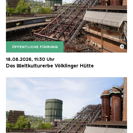
©
ÖFFENTLICHE FÜHRUNG
Der Erzschrägaufzug der Völklinger Hütte mit de
Copyright: Weltkulturerbe Völklinger Hütte | Karl 
18.08.2026, 11:30 Uhr
Das Weltkulturerbe Völklinger Hütte