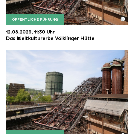
©
ÖFFENTLICHE FÜHRUNG
Der Erzschrägaufzug der Völklinger Hütte mit de
Copyright: Weltkulturerbe Völklinger Hütte | Karl 
12.08.2026, 11:30 Uhr
Das Weltkulturerbe Völklinger Hütte