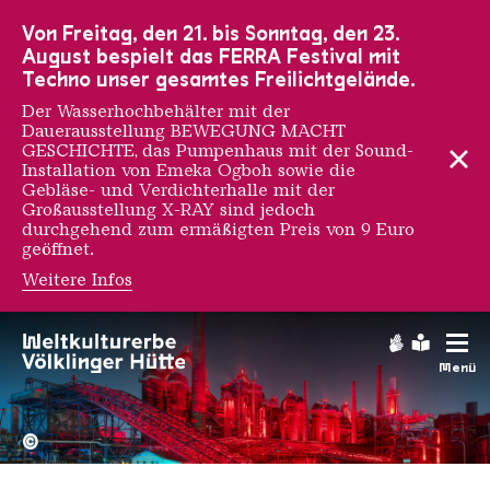
Zur Hauptnavigation
Zur Suche
Zum Inhalt
Zur Fußnavigation
Von Freitag, den 21. bis Sonntag, den 23.
August bespielt das FERRA Festival mit
Techno unser gesamtes Freilichtgelände.
Der Wasserhochbehälter mit der
Dauerausstellung BEWEGUNG MACHT
GESCHICHTE, das Pumpenhaus mit der Sound-
Installation von Emeka Ogboh sowie die
Gebläse- und Verdichterhalle mit der
Großausstellung X-RAY sind jedoch
durchgehend zum ermäßigten Preis von 9 Euro
geöffnet.
Weitere Infos
Gebärdens
Leichte
Menü
Hochofengruppe in Rot
Copyright: Weltkulturerbe 
©