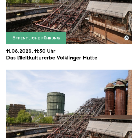
©
ÖFFENTLICHE FÜHRUNG
Der Erzschrägaufzug der Völklinger Hütte mit de
Copyright: Weltkulturerbe Völklinger Hütte | Karl 
11.08.2026, 11:30 Uhr
Das Weltkulturerbe Völklinger Hütte