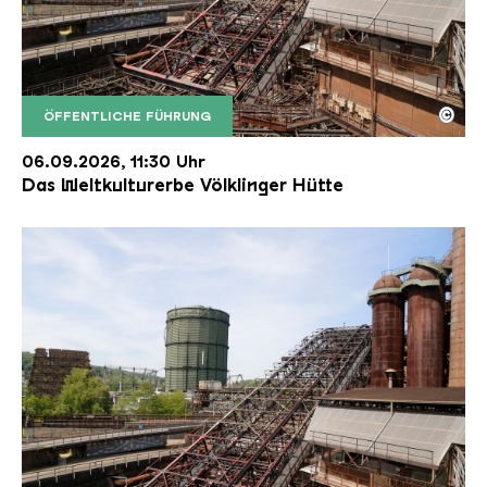
©
ÖFFENTLICHE FÜHRUNG
Der Erzschrägaufzug der Völklinger Hütte mit de
Copyright: Weltkulturerbe Völklinger Hütte | Karl 
06.09.2026, 11:30 Uhr
Das Weltkulturerbe Völklinger Hütte