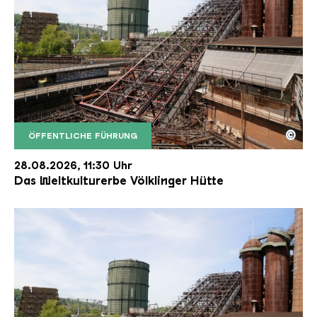
©
ÖFFENTLICHE FÜHRUNG
Der Erzschrägaufzug der Völklinger Hütte mit de
Copyright: Weltkulturerbe Völklinger Hütte | Karl 
28.08.2026, 11:30 Uhr
Das Weltkulturerbe Völklinger Hütte