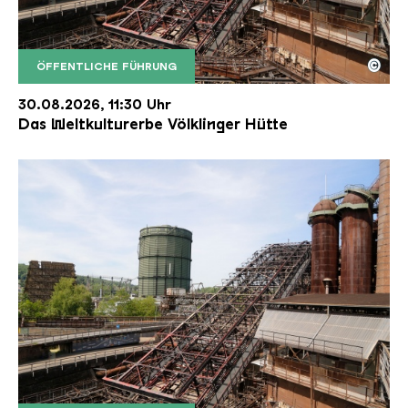
©
ÖFFENTLICHE FÜHRUNG
Der Erzschrägaufzug der Völklinger Hütte mit de
Copyright: Weltkulturerbe Völklinger Hütte | Karl 
30.08.2026, 11:30 Uhr
Das Weltkulturerbe Völklinger Hütte