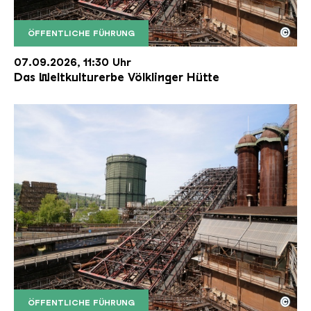
©
ÖFFENTLICHE FÜHRUNG
Der Erzschrägaufzug der Völklinger Hütte mit de
Copyright: Weltkulturerbe Völklinger Hütte | Karl 
07.09.2026, 11:30 Uhr
Das Weltkulturerbe Völklinger Hütte
©
ÖFFENTLICHE FÜHRUNG