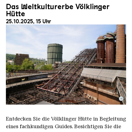
Das Weltkulturerbe Völklinger
Hütte
25.10.2025, 15 Uhr
©
Der Erzschrägaufzug der Völklinger Hütte mit de
Copyright: Weltkulturerbe Völklinger Hütte | Karl 
Entdecken Sie die Völklinger Hütte in Begleitung
eines fachkundigen Guides. Besichtigen Sie die