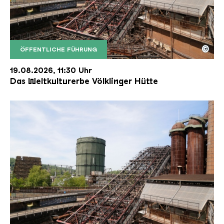
©
ÖFFENTLICHE FÜHRUNG
Der Erzschrägaufzug der Völklinger Hütte mit de
Copyright: Weltkulturerbe Völklinger Hütte | Karl 
19.08.2026, 11:30 Uhr
Das Weltkulturerbe Völklinger Hütte