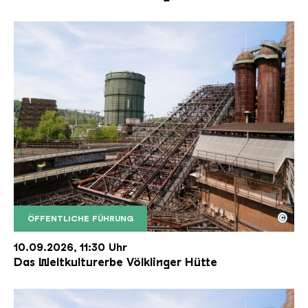
©
ÖFFENTLICHE FÜHRUNG
Der Erzschrägaufzug der Völklinger Hütte mit de
Copyright: Weltkulturerbe Völklinger Hütte | Karl 
10.09.2026, 11:30 Uhr
Das Weltkulturerbe Völklinger Hütte