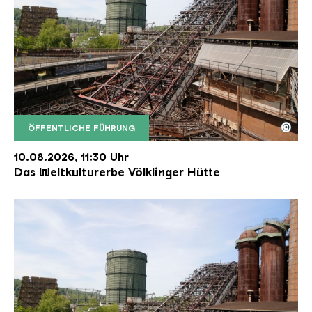
©
ÖFFENTLICHE FÜHRUNG
Der Erzschrägaufzug der Völklinger Hütte mit de
Copyright: Weltkulturerbe Völklinger Hütte | Karl 
10.08.2026, 11:30 Uhr
Das Weltkulturerbe Völklinger Hütte