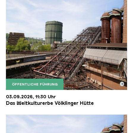
©
ÖFFENTLICHE FÜHRUNG
Der Erzschrägaufzug der Völklinger Hütte mit de
Copyright: Weltkulturerbe Völklinger Hütte | Karl 
03.09.2026, 11:30 Uhr
Das Weltkulturerbe Völklinger Hütte