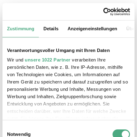
24.08.2026, 11:30 Uhr
Das Weltkulturerbe Völklinger Hütte
Zustimmung
Details
Anzeigeneinstellungen
Über
Verantwortungsvoller Umgang mit Ihren Daten
Wir und
unsere 1022 Partner
verarbeiten Ihre
persönlichen Daten, wie z. B. Ihre IP-Adresse, mithilfe
von Technologien wie Cookies, um Informationen auf
Ihrem Gerät zu speichern und darauf zuzugreifen und so
personalisierte Werbung und Inhalte, Messungen von
Werbung und Inhalten, Zielgruppenforschung sowie
Entwicklung von Angeboten zu ermöglichen. Sie
entscheiden darüber, wer Ihre Daten für welche Zwecke
©
ÖFFENTLICHE FÜHRUNG
Der Erzschrägaufzug der Völklinger Hütte mit de
Copyright: Weltkulturerbe Völklinger Hütte | Karl 
nutzt. Sie können Ihre Einwilligung jederzeit über die
25.08.2026, 11:30 Uhr
Cookie-Erklärung oder durch Klicken auf das Privacy
Einwilligungsauswahl
Das Weltkulturerbe Völklinger Hütte
Trigger Symbol ändern oder widerrufen
Notwendig