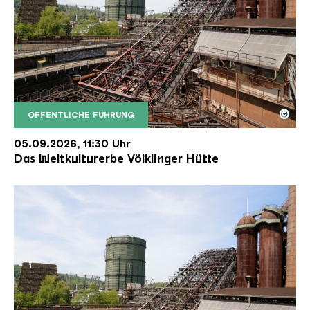
©
ÖFFENTLICHE FÜHRUNG
Der Erzschrägaufzug der Völklinger Hütte mit de
Copyright: Weltkulturerbe Völklinger Hütte | Karl 
05.09.2026, 11:30 Uhr
Das Weltkulturerbe Völklinger Hütte