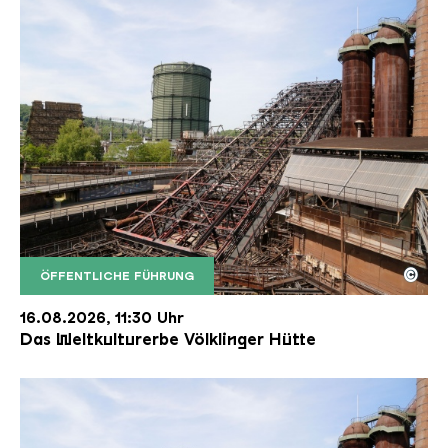
©
ÖFFENTLICHE FÜHRUNG
Der Erzschrägaufzug der Völklinger Hütte mit de
Copyright: Weltkulturerbe Völklinger Hütte | Karl 
16.08.2026, 11:30 Uhr
Das Weltkulturerbe Völklinger Hütte