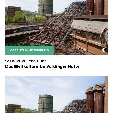
©
ÖFFENTLICHE FÜHRUNG
Der Erzschrägaufzug der Völklinger Hütte mit de
Copyright: Weltkulturerbe Völklinger Hütte | Karl 
12.09.2026, 11:30 Uhr
Das Weltkulturerbe Völklinger Hütte