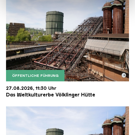
haben oder die sie im Rahmen Ihrer Nutzung der Dienste
gesammelt haben.
©
ÖFFENTLICHE FÜHRUNG
Der Erzschrägaufzug der Völklinger Hütte mit de
Copyright: Weltkulturerbe Völklinger Hütte | Karl 
27.08.2026, 11:30 Uhr
Das Weltkulturerbe Völklinger Hütte