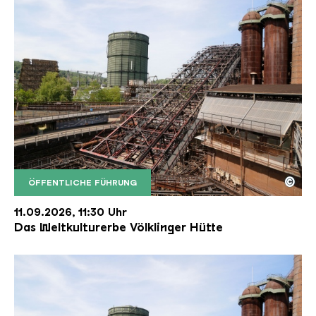
©
ÖFFENTLICHE FÜHRUNG
Der Erzschrägaufzug der Völklinger Hütte mit de
Copyright: Weltkulturerbe Völklinger Hütte | Karl 
11.09.2026, 11:30 Uhr
Das Weltkulturerbe Völklinger Hütte