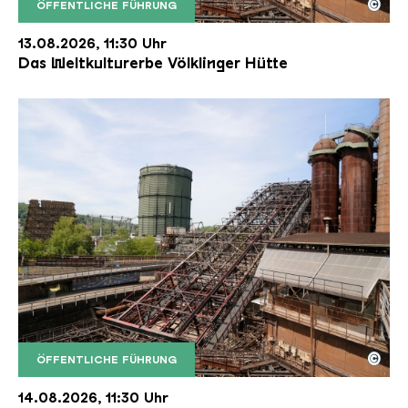
©
ÖFFENTLICHE FÜHRUNG
Der Erzschrägaufzug der Völklinger Hütte mit de
Copyright: Weltkulturerbe Völklinger Hütte | Karl 
13.08.2026, 11:30 Uhr
Das Weltkulturerbe Völklinger Hütte
©
ÖFFENTLICHE FÜHRUNG
Der Erzschrägaufzug der Völklinger Hütte mit de
Copyright: Weltkulturerbe Völklinger Hütte | Karl 
14.08.2026, 11:30 Uhr