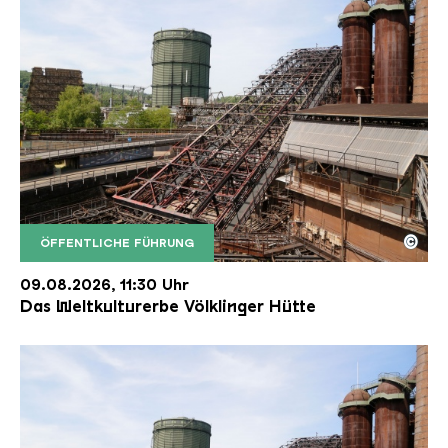
©
ÖFFENTLICHE FÜHRUNG
Der Erzschrägaufzug der Völklinger Hütte mit de
Copyright: Weltkulturerbe Völklinger Hütte | Karl 
09.08.2026, 11:30 Uhr
Das Weltkulturerbe Völklinger Hütte