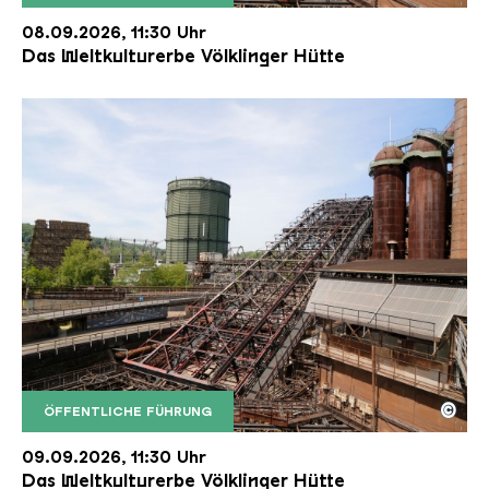
Der Erzschrägaufzug der Völklinger Hütte mit de
Copyright: Weltkulturerbe Völklinger Hütte | Karl 
08.09.2026, 11:30 Uhr
Das Weltkulturerbe Völklinger Hütte
©
ÖFFENTLICHE FÜHRUNG
Der Erzschrägaufzug der Völklinger Hütte mit de
Copyright: Weltkulturerbe Völklinger Hütte | Karl 
09.09.2026, 11:30 Uhr
Das Weltkulturerbe Völklinger Hütte