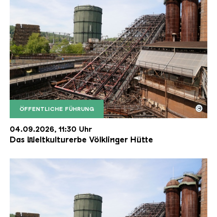
©
ÖFFENTLICHE FÜHRUNG
Der Erzschrägaufzug der Völklinger Hütte mit de
Copyright: Weltkulturerbe Völklinger Hütte | Karl 
04.09.2026, 11:30 Uhr
Das Weltkulturerbe Völklinger Hütte